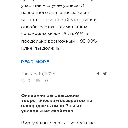
участник в случае успеха. От
названного значения зависит
выгодность игровой механики в
онлайн-слотах. Наименьшим
значением может быть 91%, а
предельно возможным – 98-99%.
Клиенты должны
READ MORE
January 14, 2025
0
0
Онлайн-игры с высоким
теоретическим возвратом на
площадке казино 7к и их
уникальные свойства
Виртуальные слоты – известные