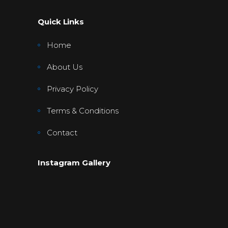
Quick Links
Home
About Us
Privacy Policy
Terms & Conditions
Contact
Instagram Gallery