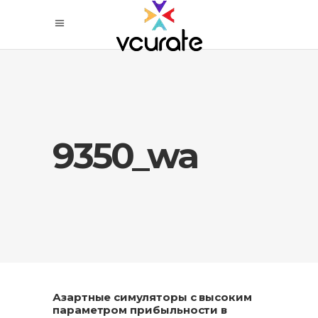
9350_wa
Азартные симуляторы с высоким
параметром прибыльности в