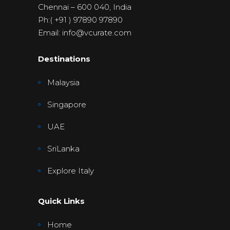
Chennai – 600 040, India
Ph:( +91 ) 97890 97890
Email: info@vcurate.com
Destinations
Malaysia
Singapore
UAE
SriLanka
Explore Italy
Quick Links
Home