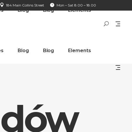
184 Main Collins Street
Mon – Sat 8.00 – 18.00
es
Blog
Blog
Elements
Headings
es
Blog
Blog
Elements
Columns
Headings
Custom Font
Columns
Dropcaps
Headings
Custom Font
adów
Highlights
Columns
Dropcaps
Icon With Text
Headings
Custom Font
Highlights
Lists