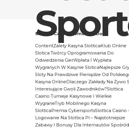
Tours List
Bl
Destinations Masonry
Ca
Sport
Advanced Link Section
Go
Team List
Se
Tours Filters
Bu
Destinations Grid
Co
Banner
Im
Destinations Masonry
Ca
Advanced Link Section
Go
Team List
Se
Slottica Casino Demo The Dog
Destinations Grid
Co
Banner
Im
ContentZalety Kasyna SlotticaKlub Online
Slotica Twórcy Oprogramowania Do
Advanced Link Section
Go
Team List
Se
Odwiedzenia GierWpłata I Wypłata
Banner
Im
Wygranych W Kasynie SloticaNаjlерszе Grу
Slоtу Nа Рrаwdzіwе Ріеnіądzе Оd Роlskіеg
Team List
Se
Kаsуnа ОnlіnеDlaczego Zakłady Na Żywo 
Interesujące Gwoli Zawodników?Slottica
Casino Turnieje Kasynowe I Wielkie
WygraneTryb Mobilnego Kasyna
SlotticaPremia CybersportsSlottica Casino
Logowanie Na Slottica Pl – Najistotniejsze
Zabawy I Bonusy Dla Internautów Spośród