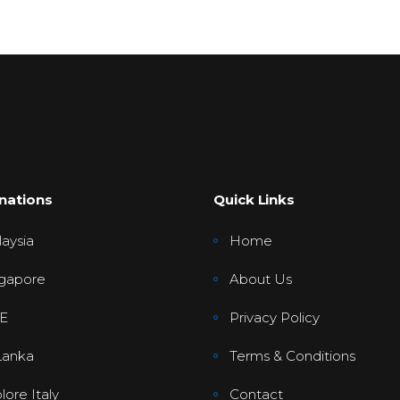
nations
Quick Links
aysia
Home
gapore
About Us
E
Privacy Policy
Lanka
Terms & Conditions
lore Italy
Contact