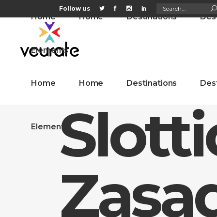
Search
Follow us
for:
Home
Home
Destinations
Des
Elements
Tours Carousel
Ac
Home
Home
Destinations
Des
Slott
Tours List
Bl
Tours Carousel
Ac
Tours Filters
Bu
Elements
Tours List
Bl
Destinations Masonry
Ca
Tours Carousel
Ac
Tours Filters
Bu
Zasa
Destinations Grid
Co
Tours List
Bl
Destinations Masonry
Ca
Advanced Link Section
Go
Tours Carousel
Ac
Tours Filters
Bu
Destinations Grid
Co
Banner
Im