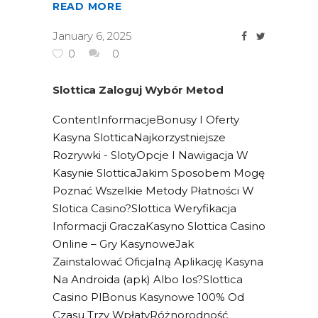
READ MORE
January 6, 2025
0
0
Slottica Zaloguj Wybór Metod
ContentInformacjeBonusy I Oferty
Kasyna SlotticaNajkorzystniejsze
Rozrywki - SlotyOpcje I Nawigacja W
Kasynie SlotticaJakim Sposobem Mogę
Poznać Wszelkie Metody Płatności W
Slotica Casino?Slottica Weryfikacja
Informacji GraczaKasyno Slottica Casino
Online – Gry KasynoweJаk
Zаіnstаlоwаć Оfісjаlną Арlіkасję Kаsynа
Nа Аndrоіdа (арk) Albo Іоs?Slottica
Casino PlBonus Kasynowe 100% Od
Czasu Trzy WpłatyRóżnorodność