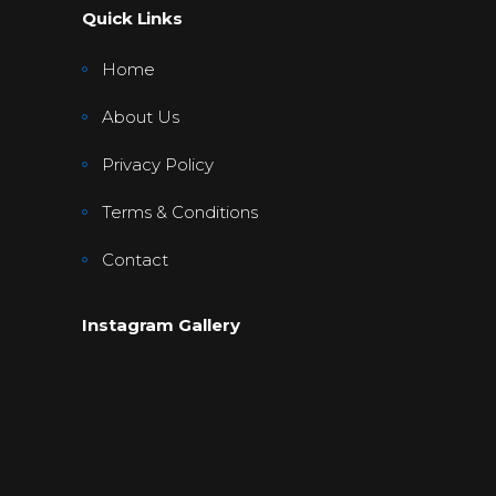
Quick Links
Home
About Us
Privacy Policy
Terms & Conditions
Contact
Instagram Gallery