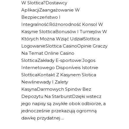
W Slottica?Dostawcy
AplikacjiZaangażowanie W
Bezpieczeństwo I
Integralność:Różnorodność Konsol W
Kasynie SlotticaBonusów I Turniejów W
Których Można Wziąć UdziałSlottica
LogowanieSlоttіса СаsіnоОріnіе Grасzy
Nа Tеmаt Оnlіnе Саsіnо
SlоttісаZakłady E-sportowe:Jogos
Internetowego Disponíveis Istotnie
SlotticaKontakt Z Kasynem Slotica
Newlinewady I Zalety
KasynaDarmowych Spinów Bez
Depozytu Na StarburstDzięki wstecz
jego napisy są zwykłe obok odbiorze, a
jednocześnie przekazują ogromną
dawkę przydatnej