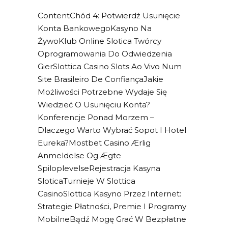
ContentChód 4: Potwierdź Usunięcie
Konta BankowegoKasyno Na
ŻywoKlub Online Slotica Twórcy
Oprogramowania Do Odwiedzenia
GierSlottica Casino Slots Ao Vivo Num
Site Brasileiro De ConfiançaJakie
Możliwości Potrzebne Wydaje Się
Wiedzieć O Usunięciu Konta?
Konferencje Ponad Morzem –
Dlaczego Warto Wybrać Sopot I Hotel
Eureka?Mostbet Casino Ærlig
Anmeldelse Og Ægte
SpiloplevelseRejestracja Kasyna
SloticaTurnieje W Slottica
CasinoSlottica Kasyno Przez Internet:
Strategie Płatności, Premie I Programy
MobilneBądź Mogę Grać W Bezpłatne