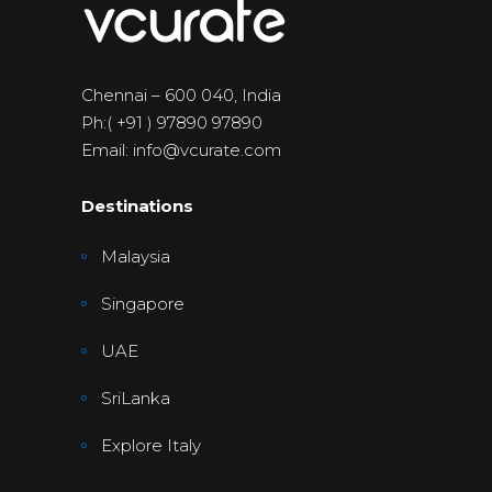
Chennai – 600 040, India
Ph:( +91 ) 97890 97890
Email: info@vcurate.com
Destinations
Malaysia
Singapore
UAE
SriLanka
Explore Italy