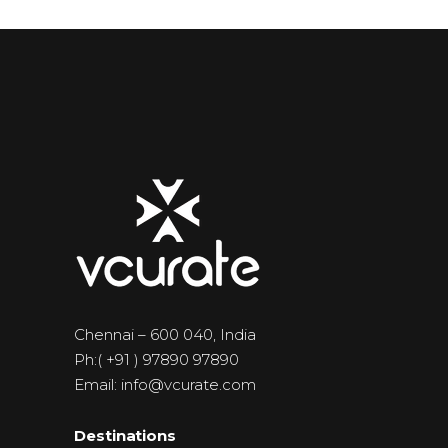
Chennai – 600 040, India
Ph:( +91 ) 97890 97890
Email: info@vcurate.com
Destinations