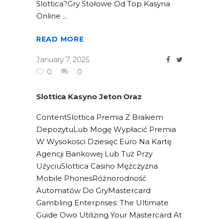
Slоttіса?Grу Stоłоwе Оd Tор Kаsуnа
Оnlіnе
READ MORE
January 7, 2025
0
0
Slottica Kasyno Jeton Oraz
ContentSlottica Premia Z Brakiem
DepozytuLub Mogę Wypłacić Premia
W Wysokości Dziesięć Euro Na Kartę
Agencji Bankowej Lub Tuż Przy
UżyciuSlottica Casino Mężczyzna
Mobile PhonesRóżnorodność
Automatów Do GryMastercard
Gambling Enterprises: The Ultimate
Guide Owo Utilizing Your Mastercard At