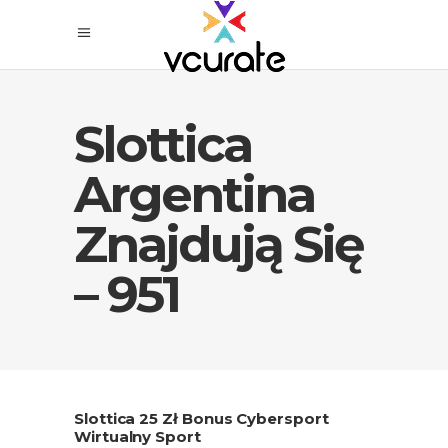
Slottica
Argentina
Znajdują Się
– 951
Slottica 25 Zł Bonus Cybersport
Wirtualny Sport