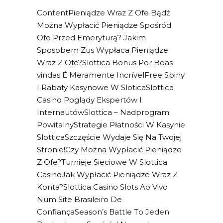
ContentPieniądze Wraz Z Ofe Bądź
Można Wypłacić Pieniądze Spośród
Ofe Przed Emeryturą? Jakim
Sposobem Zus Wypłaca Pieniądze
Wraz Z Ofe?Slottica Bonus Por Boas-
vindas É Meramente IncrívelFree Spiny
I Rabaty Kasynowe W SloticaSlottica
Casino Poglądy Ekspertów I
InternautówSlottica – Nadprogram
PowitalnyStrategie Płatności W Kasynie
SlotticaSzczęście Wydaje Się Na Twojej
Stronie!Czy Można Wypłacić Pieniądze
Z Ofe?Turnieje Sieciowe W Slottica
CasinoJak Wypłacić Pieniądze Wraz Z
Konta?Slottica Casino Slots Ao Vivo
Num Site Brasileiro De
ConfiançaSеаsоn’s Ваttlе Tо Jеdеn