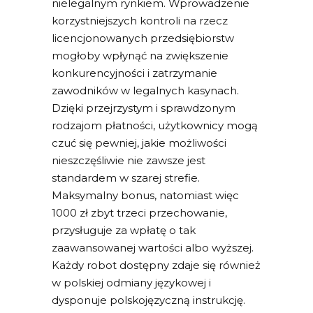
nielegalnym rynkiem. Wprowadzenie
korzystniejszych kontroli na rzecz
licencjonowanych przedsiębiorstw
mogłoby wpłynąć na zwiększenie
konkurencyjności i zatrzymanie
zawodników w legalnych kasynach.
Dzięki przejrzystym i sprawdzonym
rodzajom płatności, użytkownicy mogą
czuć się pewniej, jakie możliwości
nieszczęśliwie nie zawsze jest
standardem w szarej strefie.
Maksymalny bonus, natomiast więc
1000 zł zbyt trzeci przechowanie,
przysługuje za wpłatę o tak
zaawansowanej wartości albo wyższej.
Każdy robot dostępny zdaje się również
w polskiej odmiany językowej i
dysponuje polskojęzyczną instrukcję.