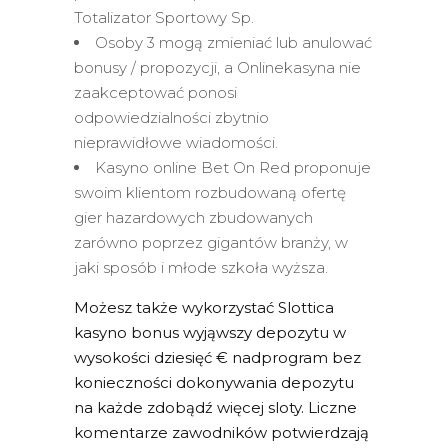
Totalizator Sportowy Sp.
Osoby 3 mogą zmieniać lub anulować
bonusy / propozycji, a Onlinekasyna nie
zaakceptować ponosi
odpowiedzialności zbytnio
nieprawidłowe wiadomości.
Kasyno online Bet On Red proponuje
swoim klientom rozbudowaną ofertę
gier hazardowych zbudowanych
zarówno poprzez gigantów branży, w
jaki sposób i młode szkoła wyższa.
Możesz także wykorzystać Slottica
kasyno bonus wyjąwszy depozytu w
wysokości dziesięć € nadprogram bez
konieczności dokonywania depozytu
na każde zdobądź więcej sloty. Liczne
komentarze zawodników potwierdzają