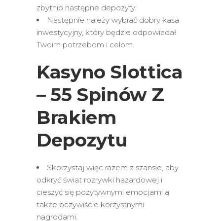
zbytnio następne depozyty.
Następnie należy wybrać dobry kasa
inwestycyjny, który będzie odpowiadał
Twoim potrzebom i celom.
Kasyno Slottica
– 55 Spinów Z
Brakiem
Depozytu
Skorzystaj więc razem z szansie, aby
odkryć świat rozrywki hazardowej i
cieszyć się pozytywnymi emocjami a
także oczywiście korzystnymi
nagrodami.