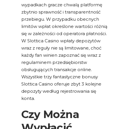
wypadkach gracze chwalą platformę
zbytnio sprawność i transparentność
przebiegu. W przypadku obecnych
limitów wpłat określone wartości różnią
się w zależności od operatora płatności.
W Slottica Casino wpłaty depozytów
wraz z reguły nie są limitowane, choć
każdy fan winien zapoznać się wraz z
regulaminem przedsiębiorstw
obsługujących transakcje online.
Wszystkie trzy fantastyczne bonusy
Slottica Casino oferuje zbyt 3 kolejne
depozyty według rejestrowania się
konta.
Czy Można
Wypłacić