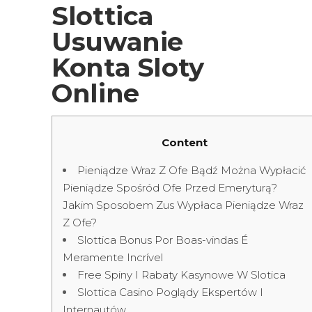
Slottica
Usuwanie
Konta Sloty
Online
Content
Pieniądze Wraz Z Ofe Bądź Można Wypłacić
Pieniądze Spośród Ofe Przed Emeryturą?
Jakim Sposobem Zus Wypłaca Pieniądze Wraz
Z Ofe?
Slottica Bonus Por Boas-vindas É
Meramente Incrível
Free Spiny I Rabaty Kasynowe W Slotica
Slottica Casino Poglądy Ekspertów I
Internautów