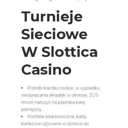
Turnieje
Sieciowe
W Slottica
Casino
Przede każdej osobie, w wypadku
nieopłacania składek w okresie, ZUS
może nałożyć na płatnika karę
pieniężną.
Portfele elektroniczne, karty
bankowe używane w slottica do