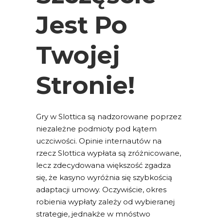
Jest Po
Twojej
Stronie!
Gry w Slottica są nadzorowane poprzez
niezależne podmioty pod kątem
uczciwości. Opinie internautów na
rzecz Slottica wypłata są zróżnicowane,
lecz zdecydowana większość zgadza
się, że kasyno wyróżnia się szybkością
adaptacji umowy. Oczywiście, okres
robienia wypłaty zależy od wybieranej
strategie, jednakże w mnóstwo