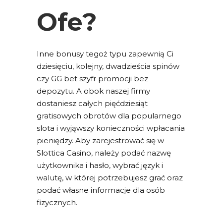
Ofe?
Inne bonusy tegoż typu zapewnią Ci
dziesięciu, kolejny, dwadzieścia spinów
czy GG bet szyfr promocji bez
depozytu. A obok naszej firmy
dostaniesz całych pięćdziesiąt
gratisowych obrotów dla popularnego
slota i wyjąwszy konieczności wpłacania
pieniędzy. Aby zarejestrować się w
Slottica Casino, należy podać nazwę
użytkownika i hasło, wybrać język i
walutę, w której potrzebujesz grać oraz
podać własne informacje dla osób
fizycznych.