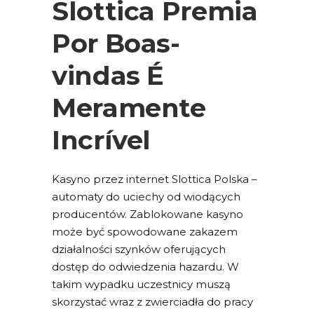
Slottica Premia
Por Boas-
vindas É
Meramente
Incrível
Kasyno przez internet Slottica Polska –
automaty do uciechy od wiodących
producentów. Zablokowane kasyno
może być spowodowane zakazem
działalności szynków oferujących
dostęp do odwiedzenia hazardu. W
takim wypadku uczestnicy muszą
skorzystać wraz z zwierciadła do pracy