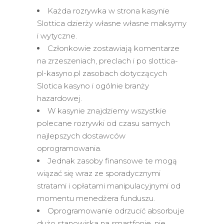
Każda rozrywka w strona kasynie
Slottica dzierży własne własne maksymy
i wytyczne.
Członkowie zostawiają komentarze
na zrzeszeniach, preclach i po slottica-
pl-kasyno.pl zasobach dotyczących
Slotica kasyno i ogólnie branży
hazardowej.
W kasynie znajdziemy wszystkie
polecane rozrywki od czasu samych
najlepszych dostawców
oprogramowania.
Jednak zasoby finansowe te mogą
wiązać się wraz ze sporadycznymi
stratami i opłatami manipulacyjnymi od
momentu menedżera funduszu.
Oprogramowanie odrzucić absorbuje
dużo stanowiska na smartfonie, nie