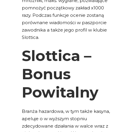
mnożniki, maks. wygrane, pozwalające
pomnożyć początkowy zakład x1000
razy. Podczas funkcje ocenie zostaną
porównane wiadomości w paszporcie
zawodnika a także jego profil w klubie
Slottica.
Slottica –
Bonus
Powitalny
Branża hazardowa, w tym także kasyna,
apeluje o w wyższym stopniu
zdecydowane działania w walce wraz z