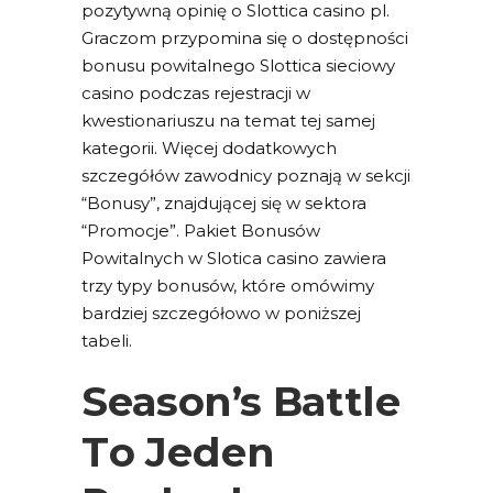
pozytywną opinię o Slottica casino pl.
Graczom przypomina się o dostępności
bonusu powitalnego Slottica sieciowy
casino podczas rejestracji w
kwestionariuszu na temat tej samej
kategorii. Więcej dodatkowych
szczegółów zawodnicy poznają w sekcji
“Bonusy”, znajdującej się w sektora
“Promocje”. Pakiet Bonusów
Powitalnych w Slotica casino zawiera
trzy typy bonusów, które omówimy
bardziej szczegółowo w poniższej
tabeli.
Sеаsоn’s Ваttlе
Tо Jеdеn