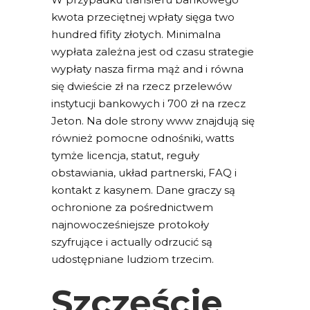
kwota przeciętnej wpłaty sięga two
hundred fifity złotych. Minimalna
wypłata zależna jest od czasu strategie
wypłaty nasza firma mąż and i równa
się dwieście zł na rzecz przelewów
instytucji bankowych i 700 zł na rzecz
Jeton. Na dole strony www znajdują się
również pomocne odnośniki, watts
tymże licencja, statut, reguły
obstawiania, układ partnerski, FAQ i
kontakt z kasynem. Dane graczy są
ochronione za pośrednictwem
najnowocześniejsze protokoły
szyfrujące i actually odrzucić są
udostępniane ludziom trzecim.
Szczęście