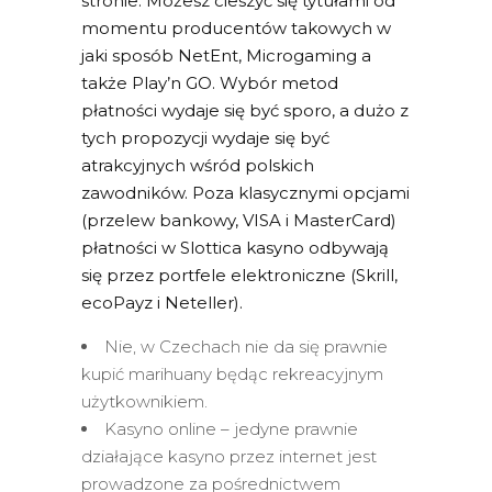
strоnіе. Możesz cieszyć się tytułami od
momentu producentów takowych w
jaki sposób NetEnt, Microgaming a
także Play’n GO. Wybór metod
płatności wydaje się być sporo, a dużo z
tych propozycji wydaje się być
atrakcyjnych wśród polskich
zawodników. Poza klasycznymi opcjami
(przelew bankowy, VISA i MasterCard)
płatności w Slottica kasyno odbywają
się przez portfele elektroniczne (Skrill,
ecoPayz i Neteller).
Nie, w Czechach nie da się prawnie
kupić marihuany będąc rekreacyjnym
użytkownikiem.
Kasyno online – jedyne prawnie
działające kasyno przez internet jest
prowadzone za pośrednictwem