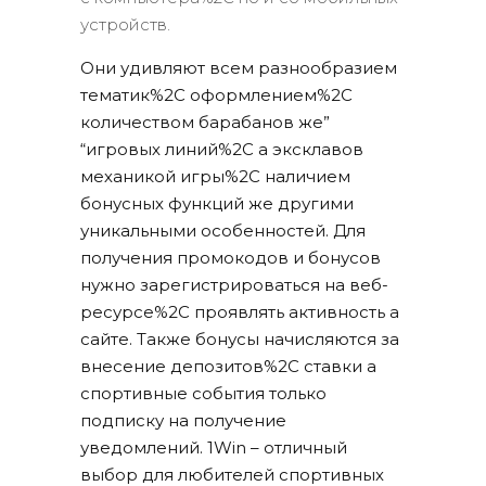
устройств.
Они удивляют всем разнообразием
тематик%2C оформлением%2C
количеством барабанов же”
“игровых линий%2C а эксклавов
механикой игры%2C наличием
бонусных функций же другими
уникальными особенностей. Для
получения промокодов и бонусов
нужно зарегистрироваться на веб-
ресурсе%2C проявлять активность а
сайте. Также бонусы начисляются за
внесение депозитов%2C ставки а
спортивные события только
подписку на получение
уведомлений. 1Win – отличный
выбор для любителей спортивных