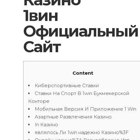
1вин
Официальный
Сайт
Content
Киберспортивные Ставки
Ставки На Спорт В 1win Букмекерской
Конторе
Мобильная Версия И Приложение 1 Win
Азартные Развлечения Казино
In Казино
являлось Ли 1win надежно Казино%3F