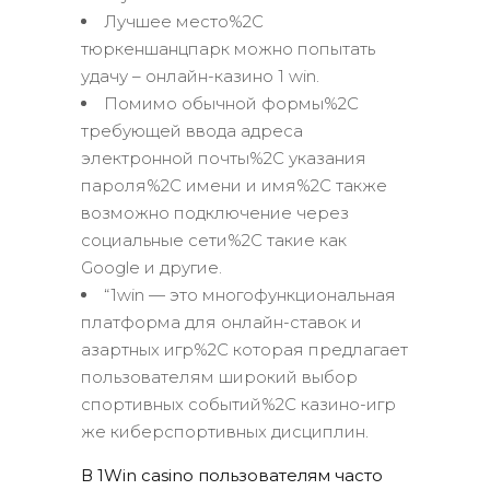
Лучшее место%2C
тюркеншанцпарк можно попытать
удачу – онлайн-казино 1 win.
Помимо обычной формы%2C
требующей ввода адреса
электронной почты%2C указания
пароля%2C имени и имя%2C также
возможно подключение через
социальные сети%2C такие как
Google и другие.
“1win — это многофункциональная
платформа для онлайн-ставок и
азартных игр%2C которая предлагает
пользователям широкий выбор
спортивных событий%2C казино-игр
же киберспортивных дисциплин.
В 1Win casino пользователям часто