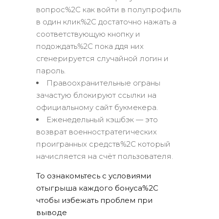
вопрос%2C как войти в полупрофиль
в один клик%2C достаточно нажать а
соответствующую кнопку и
подождать%2C пока ддя них
сгенерируется случайной логин и
пароль.
Правоохранительные ограны
зачастую блокируют ссылки на
официальному сайт букмекера.
Еженедельный кэшбэк — это
возврат военностратегических
проигранных средств%2C который
начисляется на счёт пользователя.
То ознакомьтесь с условиями
отыгрыша каждого бонуса%2C
чтобы избежать проблем при
выводе