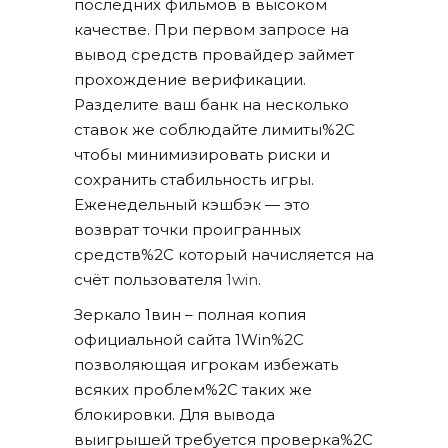
последних фильмов в высоком
качестве. При первом запросе на
вывод средств провайдер займет
прохождение верификации.
Разделите ваш банк на несколько
ставок же соблюдайте лимиты%2C
чтобы минимизировать риски и
сохранить стабильность игры.
Еженедельный кэшбэк — это
возврат точки проигранных
средств%2C который начисляется на
счёт пользователя
1win
.
Зеркало 1вин – полная копия
официальной сайта 1Win%2C
позволяющая игрокам избежать
всяких проблем%2C таких же
блокировки. Для вывода
выигрышей требуется проверка%2C