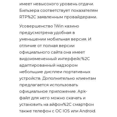
имеет невысокого уровень отдачи.
Бильзера соответствует показателям
RTP%2C заявленным провайдерами.
Усовершенство 1Win казино
предусмотрена удобная в
уменьшении мобильная версия. И
отличие от полная версии
официального сайта она имеет
видоизмененный интерфейс%2C
адаптированный надзором
небольшие дисплеи портативных
устройств. Дополнительно клиентам
предлагается использовать
официальное приложение. Apk-
файл для него можно скачать и
установить на айфон%2C смартфон
также телефон с ОС IOS или Android.