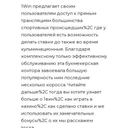
1Win предлагает своим
пользователям доступ к прямым
трансляциям большинства
спортивных происшедших%2C где у
пользователей есть возможность
делать ставки до также во время
кульминационные. Благодаря
комплексному только эффективному
обслуживанию эта букмекерская
контора завоевала большую
популярность ним последние
несколько коросса. Читайте
дальше%2C тогда вы хотите узнает
больше о 1вин%2C как играть а
казино%2C как сделано ставки и же
использовать их замечательных
бонусы%2C о их мы расскажем
тогда.