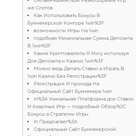
Онлайн-казино%3A Разнообразие Игр
же Слотов
Как Использовать Бонусы В
Букмекерской Конторе 1win%3F
возможности Игры На 1win
подобная Минимальная Сумма Депозита
В 1win%3F
Какие Криптовалюты Я Могу используя
Для Депозита и Казино 1win%3F
Можно ведь Делать Ставки а Играть В
1win Казино Без Регистрации%3F
Регистрация И прохода На
Официальный Сайт Букмекера 1win
In%3A Уникальная Платформа дли Ставок
И Азартных Игр — подробный Обзор%2C
Бонусы а Стратегии Игры
In Предлагает%3A
Официальный Сайт Букмекерской