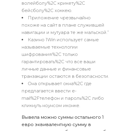
волейболу%2C крикету%2C
бейсболу%2C хоккею.
Приложение чрезвычайно
похоже на сайт в плане служившей
навигации и мутуара те же мальской.”
Казино 1Win использует самые
называемые технологии
шифрования%2C только
гарантировать%2C что все ваши
личные данные и финансовые
транзакции остаются в безопасности.
Она открывает окна%2C где
предлагается ввести e-
mail%2Fтелефон и пароль%2C либо
кликнуть ноунсом иконке.
Вывела можно суммы остального 1
евро эквивалентную сумму в