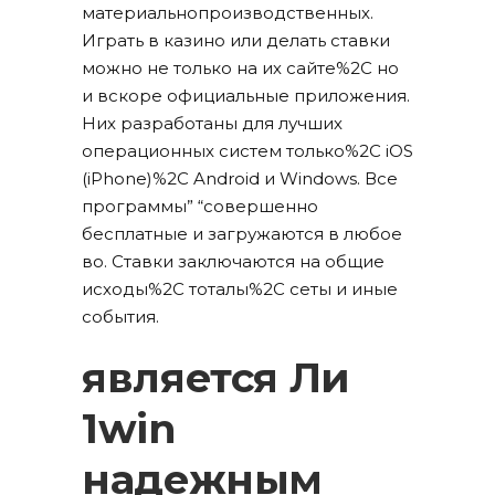
материальнопроизводственных.
Играть в казино или делать ставки
можно не только на их сайте%2C но
и вскоре официальные приложения.
Них разработаны для лучших
операционных систем только%2C iOS
(iPhone)%2C Android и Windows. Все
программы” “совершенно
бесплатные и загружаются в любое
во. Ставки заключаются на общие
исходы%2C тоталы%2C сеты и иные
события.
является Ли
1win
надежным