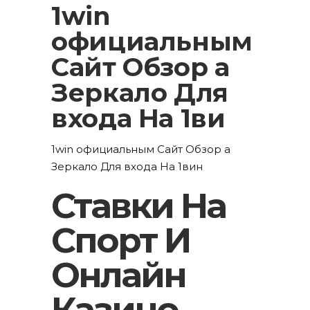
1win
официальным
Сайт Обзор а
Зеркало Для
входа На 1ви
1win официальным Сайт Обзор а
Зеркало Для входа На 1вин
Ставки На
Спорт И
Онлайн
Казино