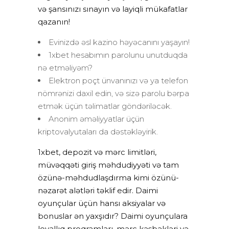
və şansınızı sınayın və layiqli mükafatlar
qazanın!
Evinizdə əsl kazino həyəcanını yaşayın!
1xbet hesabımın parolunu unutduqda
nə etməliyəm?
Elektron poçt ünvanınızı və ya telefon
nömrənizi daxil edin, və sizə parolu bərpa
etmək üçün təlimatlar göndəriləcək.
Anonim əməliyyatlar üçün
kriptovalyutaları da dəstəkləyirik.
1xbet, depozit və mərc limitləri,
müvəqqəti giriş məhdudiyyəti və tam
özünə-məhdudlaşdırma kimi özünü-
nəzarət alətləri təklif edir. Daimi
oyunçular üçün hansı aksiyalar və
bonuslar ən yaxşıdır? Daimi oyunçulara
loyallıq proqramları, mərc kəşbəkləri və