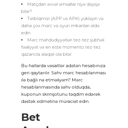
Matçdan əvvəl əmsallar niyə dəyişə
bilər?
Tətbiqimizi (APP və APK) yükləyin və
daha çox mərc və oyun imkanları əldə
edin.
Mərc məhdudiyyətləri tez-tez şübhəli
fəaliyyət və en este momento tez-tez
qazancla əlaqəli ola bilər.
Bu hallarda vəsaitlər adətən hesabınıza
geri qaytarılır. Səhv mərc hesablanması
ilə bağlı nə etməliyəm? Mərc
hesablanmasında səhv olduqda,
kuponun skrinşotunu təqdim edərək
dəstək xidmətinə müraciət edin.
Bet