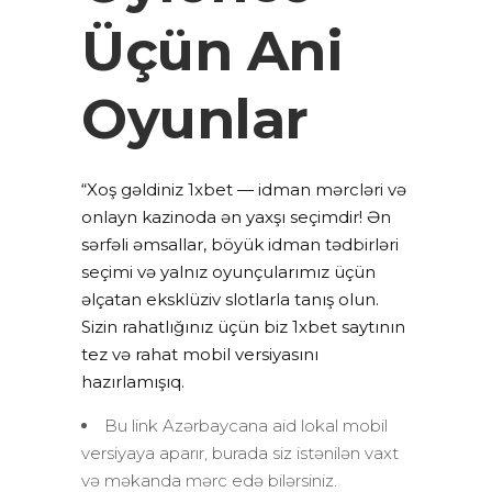
Üçün Ani
Oyunlar
“Xoş gəldiniz 1xbet — idman mərcləri və
onlayn kazinoda ən yaxşı seçimdir! Ən
sərfəli əmsallar, böyük idman tədbirləri
seçimi və yalnız oyunçularımız üçün
əlçatan eksklüziv slotlarla tanış olun.
Sizin rahatlığınız üçün biz 1xbet saytının
tez və rahat mobil versiyasını
hazırlamışıq.
Bu link Azərbaycana aid lokal mobil
versiyaya aparır, burada siz istənilən vaxt
və məkanda mərc edə bilərsiniz.