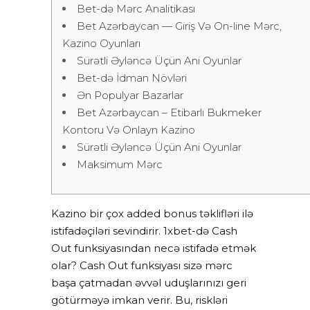
Bet-də Mərc Analitikası
Bet Azərbaycan — Giriş Və On-line Mərc,
Kazino Oyunları
Sürətli Əyləncə Üçün Ani Oyunlar
Bet-də İdman Növləri
Ən Populyar Bazarlar
Bet Azərbaycan – Etibarlı Bukmeker
Kontoru Və Onlayn Kazino
Sürətli Əyləncə Üçün Ani Oyunlar
Maksimum Mərc
Kazino bir çox added bonus təklifləri ilə
istifadəçiləri sevindirir. 1xbet-də Cash
Out funksiyasından necə istifadə etmək
olar? Cash Out funksiyası sizə mərc
başa çatmadan əvvəl uduşlarınızı geri
götürməyə imkan verir. Bu, riskləri