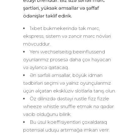
etdiyi brenddir. Biz sizə sərfəli mərc
şərtləri, yüksək əmsallar və şəffaf
ödənişlər təklif edirik.
1xbet bukmekerində tək mərc,
ekspress, sistem və zəncir mərc növləri
mövcuddur.
Yeni wechselseitig beeinflussend
oyunlarımız prosesə daha çox həyəcan
və əyləncə qatacaq.
Ən sərfəli əmsallar, böyük idman
tədbirləri seçimi və yalnız oyunçularımız
üçün əlçatan eksklüziv slotlarla tanış olun.
Öz dilinizdə dəstəyi rustle fizz fizzle
wheeze whistle snuffle etmək nə qədər
vacib olduğunu bilirik.
Bu üsul koeffisiyentləri çoxaldaraq
potensial uduşu artırmağa imkan verir.