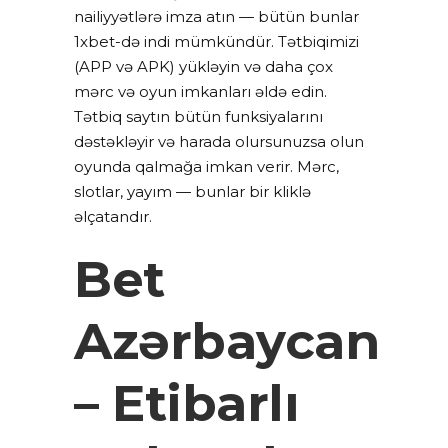
nailiyyətlərə imza atın — bütün bunlar
1xbet-də indi mümkündür. Tətbiqimizi
(APP və APK) yükləyin və daha çox
mərc və oyun imkanları əldə edin.
Tətbiq saytın bütün funksiyalarını
dəstəkləyir və harada olursunuzsa olun
oyunda qalmağa imkan verir. Mərc,
slotlar, yayım — bunlar bir kliklə
əlçatandır.
Bet
Azərbaycan
– Etibarlı