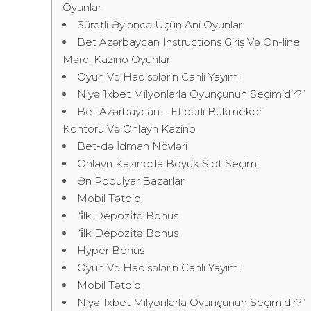
Oyunlar
Sürətli Əyləncə Üçün Ani Oyunlar
Bet Azərbaycan Instructions Giriş Və On-line
Mərc, Kazino Oyunları
Oyun Və Hadisələrin Canlı Yayımı
Niyə 1xbet Milyonlarla Oyunçunun Seçimidir?”
Bet Azərbaycan – Etibarlı Bukmeker
Kontoru Və Onlayn Kazino
Bet-də İdman Növləri
Onlayn Kazinoda Böyük Slot Seçimi
Ən Populyar Bazarlar
Mobil Tətbiq
“i̇lk Depozi̇tə Bonus
“i̇lk Depozi̇tə Bonus
Hyper Bonus
Oyun Və Hadisələrin Canlı Yayımı
Mobil Tətbiq
Niyə 1xbet Milyonlarla Oyunçunun Seçimidir?”