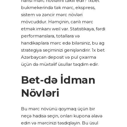
hansı mərc növlərini təklif edir? 1xbet
bukmekerində tək mərc, ekspress,
sistem və zəncir mərc növləri
mövcuddur. Həmçinin, canlı mərc
etmək imkanı weil var. Statistikaya, fərdi
performanslara, totallara və
handikaplara mərc edə bilərsiniz, bu ag
strategiya seçiminizi genişləndirir. 1x bet
Azərbaycan deposit və pul çıxarma
üçün də müxtəlif üsullar təqdim edir.
Bet-də İdman
Növləri
Bu mərc növünü qoymaq üçün bir
neçə hadisə seçin, onları kupona əlavə
edin və mərcinizi təsdiqləyin. Bu üsul