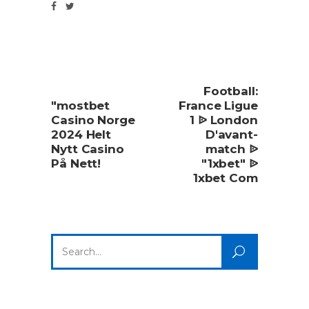
Football:
"mostbet
France Ligue
Casino Norge
1 ᐉ London
2024 Helt
D'avant-
Nytt Casino
match ᐉ
På Nett!
"1xbet" ᐉ
1xbet Com
Search
for: