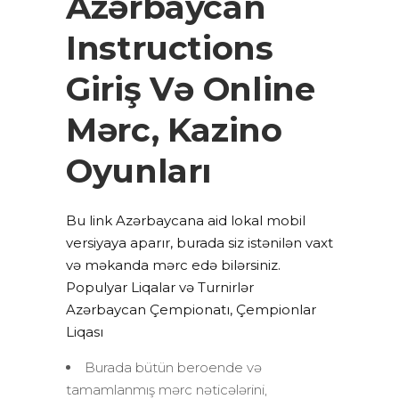
Azərbaycan
Instructions
Giriş Və Online
Mərc, Kazino
Oyunları
Bu link Azərbaycana aid lokal mobil
versiyaya aparır, burada siz istənilən vaxt
və məkanda mərc edə bilərsiniz.
Populyar Liqalar və Turnirlər
Azərbaycan Çempionatı, Çempionlar
Liqası
Burada bütün beroende və
tamamlanmış mərc nəticələrini,