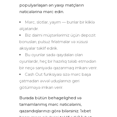
populyarlaşan ən yaxşı matçların
nəticələrinə mərc edin.
Mərc, slotlar, yayım — bunlar bir kliklə
əlçatandır.
Biz daimi müştərilərimiz üçün depozit
bonusları, pulsuz fırlatmalar və xüsusi
aksiyalar təklif edirik.
Bu oyunlar sadə qaydaları olan
oyunlardır, heç bir hazırlıq tələb etmədən
bir neçə saniyədə qazanmaq imkanı verir.
Cash Out funksiyası sizə mərc başa
çatmadan əvvəl uduşlarınızı geri
götürməyə imkan verir.
Burada bütün behagelighed və
tamamlanmış mərc nəticələrini,
qazandıqlarınızı görə bilərsiniz. 1xbet