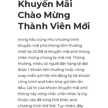
Khuyến Mãi
Chào Mừng
Thành Viên Mới
trong hầu cũng như chương trình
khuyễn mãi phổ thông tầm thường
nhất tại ACB8 là khuyễn mãi phổ thông
chào mừng chúng ta mới mẻ. Thông
thường, nhiều số người đặt hàng sẽ đạt
được 1 khoản tiền thưởng hoặc vòng
xoay miễn phí tổn khi đăng ký tài khoản
công trình and triển khai gửi tiền lần
đầu. Giá trị của khoản khuyễn mãi phổ
thông này vững chắc chắn khác lạ tùy
thuộc vào đã từng thời khắc and
chương trình thế thể. Tuy nhiên, đây