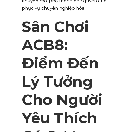
khuyễn mãi phổ thông độc quyền and
phục vụ chuyên nghiệp hóa.
Sân Chơi
ACB8:
Điểm Đến
Lý Tưởng
Cho Người
Yêu Thích