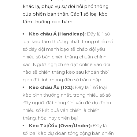
khác lạ, phục vụ sự đòi hỏi phổ thông
của phiên bản thân. Các 1 số loại kèo
tầm thường bao hàm:
Kèo châu Á (Handicap):
Đây là 1 số
loại kèo tầm thường nhất, trong nhiều số
số đấy đội mạnh bạo sẽ chấp đội yếu
nhiều số bàn chiến thắng chuẩn chỉnh
xác. Người nghịch sẽ đặt online vào đội
nào sẽ chiến thắng kèo sau khoản thời
gian đã tính mang đến số bàn chấp.
Kèo châu Âu (1X2):
Đây là 1 số loại
kèo bình thường nhất, trong nhiều số số
đấy người đặt hàng Chỉ vấn đề dự đoán
nhiều số kết quả ván chiến là chiến
thắng, hòa, hay chiến bại.
Kèo Tài/Xỉu (Over/Under):
Đây là 1
số loại kèo dự đoán tổng cộng bàn chiến