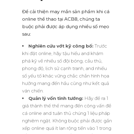
Để cải thiện may mắn sản phẩm khi cá
online thể thao tại ACB8, chúng ta
buộc phải được áp dụng nhiều số mẹo
sau:
Nghiên cứu vớt kỹ công bố:
Trước
khi đặt online, hãy tậu hiểu and khám
phá kỹ về nhiều số đội bóng, cầu thủ,
phong độ, lịch sử cạnh tranh, and nhiều
số yếu tố khác vững chắc chắn hình họa
hưởng mang đến hầu cũng như kết quả
ván chiến.
Quản lý vốn tinh tướng:
Hãy đề ra 1
giá thành thế thể mang đến công vấn đề
cá online and tuân thủ chúng 1 liệu pháp
nghiêm ngặt. Không buộc phải được gần
xếp online quá ít lan rộng tiền vào 1 trong