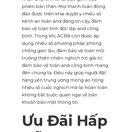
phiên bản thân. Mọi thanh toán đông
đảo được triển khai duyệt y nhiều số
kênh an toàn and đáng tin cậy, đảm
bảo vệ toàn tính độc lập and công
bình. Trong khi, ACB8 còn được áp
dụng nhiều số phương pháp phòng
chống gian lậu, đảm bảo vệ toàn môi
trường thiên nhiên nghịch trò giải trí
đảm bảo vệ toàn and công bình mang
đến chúng ta. Điều này giúp người đặt
hàng yên trung ương mong ao hóng
nhiều số cuộc nghịch mà lại hoàn toàn
không bắt buộc quan ngại về băn
khoăn bảo mật thông tin.
Ưu Đãi Hấp