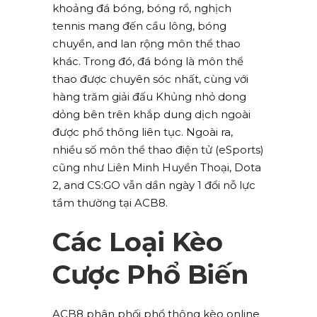
khoảng đá bóng, bóng rổ, nghịch
tennis mang đến cầu lông, bóng
chuyền, and lan rộng môn thể thao
khác. Trong đó, đá bóng là môn thể
thao được chuyên sóc nhất, cùng với
hàng trăm giải đấu Khủng nhỏ dong
dỏng bên trên khắp dung dịch ngoài
được phổ thông liên tục. Ngoài ra,
nhiều số môn thể thao điện tử (eSports)
cũng như Liên Minh Huyền Thoại, Dota
2, and CS:GO vẫn dần ngày 1 đổi nỗ lực
tầm thường tại ACB8.
Các Loại Kèo
Cược Phổ Biến
ACB8 phân phối phổ thông kèo online