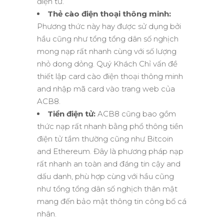
điện tử.
Thẻ cào điện thoại thông minh:
Phương thức này hay được sử dụng bởi
hầu cũng như tổng tổng dân số nghịch
mong nạp rất nhanh cùng với số lượng
nhỏ dong dỏng. Quý Khách Chỉ vấn đề
thiết lập card cào điện thoại thông minh
and nhập mã card vào trang web của
ACB8.
Tiền điện tử:
ACB8 cũng bao gồm
thức nạp rất nhanh bằng phổ thông tiền
điện tử tầm thường cũng như Bitcoin
and Ethereum. Đây là phương pháp nạp
rất nhanh an toàn and đáng tin cậy and
dấu danh, phù hợp cùng với hầu cũng
như tổng tổng dân số nghịch thân mật
mang đến bảo mật thông tin công bố cá
nhân.