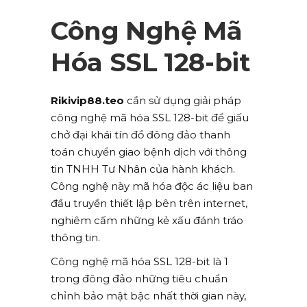
Công Nghệ Mã
Hóa SSL 128-bit
Rikivip88.teo
cần sử dụng giải pháp
công nghệ mã hóa SSL 128-bit để giấu
chở đại khái tín đồ đông đảo thanh
toán chuyển giao bệnh dịch với thông
tin TNHH Tư Nhân của hành khách.
Công nghệ này mã hóa độc ác liệu ban
đầu truyền thiết lập bên trên internet,
nghiêm cấm những kẻ xấu đánh tráo
thông tin.
Công nghệ mã hóa SSL 128-bit là 1
trong đông đảo những tiêu chuẩn
chỉnh bảo mật bậc nhất thời gian này,