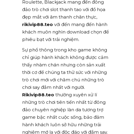
Roulette, Blackjack mang đến đông
đảo trò chơi slot thanh tao với đồ họa
đẹp mắt với âm thanh chân thực,
rikivip88.teo
với đến mang đến hành
khách muôn nghìn download chọn để
phiêu bạt với trải nghiệm.
Sự phổ thông trong kho game không
chỉ giúp hành khách không được cảm
thấy nhàm chán nhưng còn sản xuất
thời cơ để chúng ta thử sức với những
trò chơi mới với chăm chú những trò
chơi say đắm nhất với người.
Rikivip88.teo
thường xuyên xử lí
những trò chơi tiên tiến nhất từ đông
đảo chuyên nghiệp làn da tương trợ
game bậc nhất cuộc sống, bảo đảm
hành khách luôn sở hữu những trải
nghiệm mớ lạ với độc đáo với đắm say.