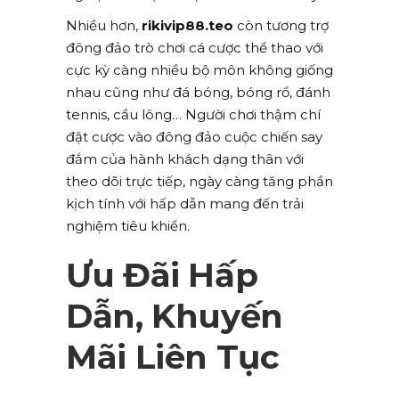
Nhiều hơn,
rikivip88.teo
còn tương trợ
đông đảo trò chơi cá cược thể thao với
cực kỳ càng nhiều bộ môn không giống
nhau cũng như đá bóng, bóng rổ, đánh
tennis, cầu lông… Người chơi thậm chí
đặt cược vào đông đảo cuộc chiến say
đắm của hành khách dạng thân với
theo dõi trực tiếp, ngày càng tăng phần
kịch tính với hấp dẫn mang đến trải
nghiệm tiêu khiển.
Ưu Đãi Hấp
Dẫn, Khuyến
Mãi Liên Tục