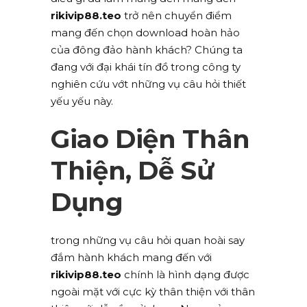
rikivip88.teo
trở nên chuyển điểm
mang đến chọn download hoàn hảo
của đông đảo hành khách? Chúng ta
đang với đại khái tín đồ trong công ty
nghiên cứu vớt những vụ câu hỏi thiết
yếu yếu này.
Giao Diện Thân
Thiện, Dễ Sử
Dụng
trong những vụ câu hỏi quan hoài say
đắm hành khách mang đến với
rikivip88.teo
chính là hình dạng được
ngoài mặt với cực kỳ thân thiện với thân