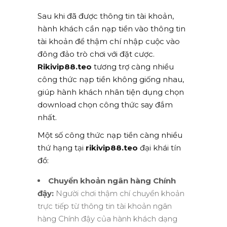
Sau khi đã được thông tin tài khoản,
hành khách cần nạp tiền vào thông tin
tài khoản để thậm chí nhập cuộc vào
đông đảo trò chơi với đặt cược.
Rikivip88.teo
tương trợ càng nhiều
công thức nạp tiền không giống nhau,
giúp hành khách nhân tiện dụng chọn
download chọn công thức say đắm
nhất.
Một số công thức nạp tiền càng nhiều
thứ hạng tại
rikivip88.teo
đại khái tín
đồ:
Chuyển khoản ngân hàng Chính
đậy:
Người chơi thậm chí chuyển khoản
trực tiếp từ thông tin tài khoản ngân
hàng Chính đậy của hành khách dạng