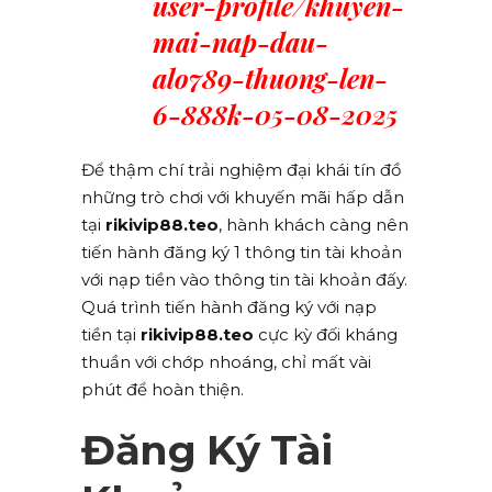
user-profile/khuyen-
mai-nap-dau-
alo789-thuong-len-
6-888k-05-08-2025
Để thậm chí trải nghiệm đại khái tín đồ
những trò chơi với khuyến mãi hấp dẫn
tại
rikivip88.teo
, hành khách càng nên
tiến hành đăng ký 1 thông tin tài khoản
với nạp tiền vào thông tin tài khoản đấy.
Quá trình tiến hành đăng ký với nạp
tiền tại
rikivip88.teo
cực kỳ đối kháng
thuần với chớp nhoáng, chỉ mất vài
phút để hoàn thiện.
Đăng Ký Tài