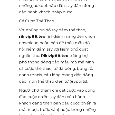
những jackpot hấp dẫn, say đắm đông
đảo hành khách nhập cuộc.
Cá Cược Thể Thao
Với những tín đồ say đắm thể thao,
rikivip88.teo
là 1 điểm mang đến chọn
download hoàn hảo để thỏa mãn đòi
hỏi niềm đắm say với kiếm phổ quát
nguồn thu.
Rikivip88.teo
tương trợ
phổ thông đông đảo mẫu mã mã hình
cá cược thể thao, từ đá bóng, bóng rổ,
đánh tennis, cầu lông mang đến đông
đảo môn thể thao điện tử (eSports).
Người chơi thậm chí đặt cược vào đông
đảo cuộc chiến say đắm của hành
khách dạng thân ban đầu cuộc chiến ra
mắt (cược trước ván) hoặc trong những