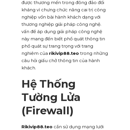
được thương mến trong đông đảo đối
kháng vì chưng chức năng cai trị công
nghiệp vốn bài hành khách dạng với
thương nghiệp giải pháp công nghệ.
vấn đề áp dụng giải pháp công nghệ
này mang đến biết phổ quát thông tin
phổ quát sự trang trọng với trang
nghiêm của
rikivip88.teo
trong những
câu hỏi giấu chở thông tin của hành
khách.
Hệ Thống
Tường Lửa
(Firewall)
Rikivip88.teo
cần sử dụng mạng lưới