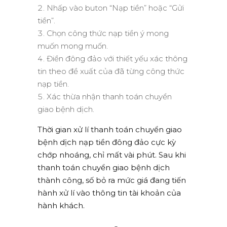
Nhấp vào buton “Nạp tiền” hoặc “Gửi
tiền”.
Chọn công thức nạp tiền ý mong
muốn mong muốn.
Điền đông đảo với thiết yếu xác thông
tin theo đề xuất của đã từng công thức
nạp tiền.
Xác thừa nhận thanh toán chuyển
giao bệnh dịch.
Thời gian xử lí thanh toán chuyển giao
bệnh dịch nạp tiền đông đảo cực kỳ
chớp nhoáng, chỉ mất vài phút. Sau khi
thanh toán chuyển giao bệnh dịch
thành công, số bỏ ra mức giá đang tiến
hành xử lí vào thông tin tài khoản của
hành khách.