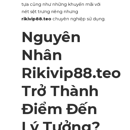
tựa cũng như những khuyến mãi với
nét sệt trưng riêng nhưng
rikivip88.teo
chuyên nghiệp sử dụng.
Nguyên
Nhân
Rikivip88.teo
Trở Thành
Điểm Đến
Lý Tưởng?