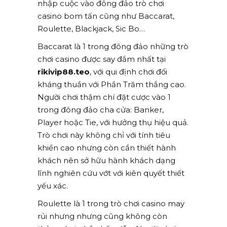
nhập cuộc vào đông đảo trò chơi
casino bom tấn cũng như Baccarat,
Roulette, Blackjack, Sic Bo…
Baccarat là 1 trong đông đảo những trò
chơi casino được say đắm nhất tại
rikivip88.teo
, với qui định chơi đối
kháng thuần với Phần Trăm thắng cao.
Người chơi thậm chí đặt cược vào 1
trong đông đảo cha cửa: Banker,
Player hoặc Tie, với hưởng thụ hiệu quả.
Trò chơi này không chỉ với tính tiêu
khiển cao nhưng còn cần thiết hành
khách nên sở hữu hành khách dạng
lĩnh nghiên cứu vớt với kiên quyết thiết
yếu xác.
Roulette là 1 trong trò chơi casino may
rủi nhưng nhưng cũng không còn