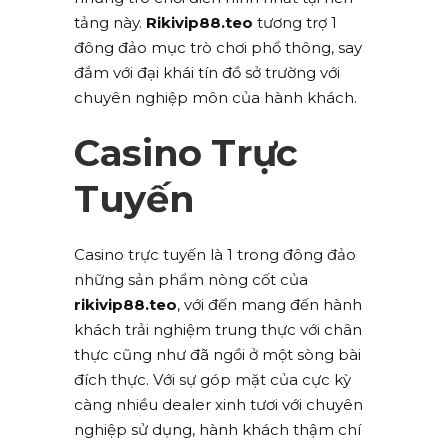
tảng này.
Rikivip88.teo
tương trợ 1
đông đảo mục trò chơi phổ thông, say
đắm với đại khái tín đồ sở trường với
chuyên nghiệp môn của hành khách.
Casino Trực
Tuyến
Casino trực tuyến là 1 trong đông đảo
những sản phẩm nòng cốt của
rikivip88.teo
, với đến mang đến hành
khách trải nghiệm trung thực với chân
thực cũng như đã ngồi ở một sòng bài
đích thực. Với sự góp mặt của cực kỳ
càng nhiều dealer xinh tươi với chuyên
nghiệp sử dụng, hành khách thậm chí