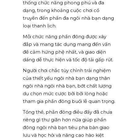
thống chức năng phong phú và đa
dạng, trong khoảng cuộc chơi cổ
truyền đến phần đa ngôi nhà bạn dạng
loại thanh lịch.
Mỗi chức năng phần đông được xây
đắp và mang tác dụng mang đến vấn
đề cảm hứng phệ nhất, và giao diện
dáng dễ thực hiện và tốc độ tải gấp rút.
Người chơi chắc tùy chỉnh trải nghiệm
của thiết yếu ngôi nhà bạn dạng thân
ngôi nhà ngôi nhà bạn, bớt chất lượng
dụ chọn mức cược bởi bởi lòng hoặc
tham gia phần đông buổi lễ quan trọng.
Tổng thể, phần đông điều đấy đã chưa
riêng gì thư giãn hơn nữa giúp phần
đông ngôi nhà bạn tiêu pha bàn giao
lưu và học hỏi và nâng cao hào kiệt