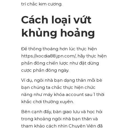
trí chắc kim cương.
Cách loại vứt
khủng hoảng
Để thông thoáng hơn lúc thực hiện
https://xocdia88.jpn.com/, hãy thực hiện
phần đông chiến lược như đặt dừng
cược phần đông ngày.
Ví dụ, ngôi nhà bạn dạng thân mỗi bè
bạn chúng ta chắc thực hiện chức
năng như máy khóa account sau 1 thời
khắc chơi thường xuyên.
Bên cạnh đấy, bàn giao lưu và học hỏi
trong khoảng ngôi nhà bạn thân và
tham khảo cách nhìn Chuyên Viên đã