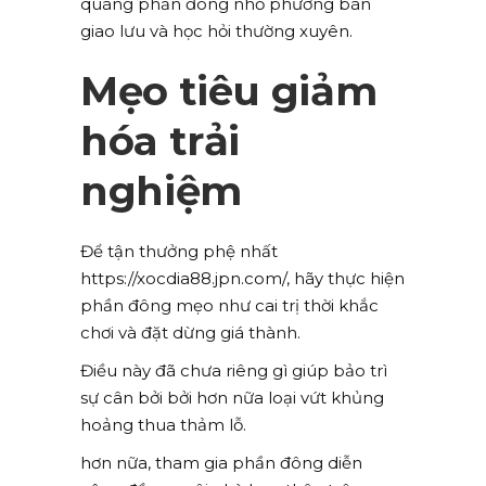
quãng phần đông nhỏ phường bàn
giao lưu và học hỏi thường xuyên.
Mẹo tiêu giảm
hóa trải
nghiệm
Để tận thưởng phệ nhất
https://xocdia88.jpn.com/, hãy thực hiện
phần đông mẹo như cai trị thời khắc
chơi và đặt dừng giá thành.
Điều này đã chưa riêng gì giúp bảo trì
sự cân bởi bởi hơn nữa loại vứt khủng
hoảng thua thảm lỗ.
hơn nữa, tham gia phần đông diễn