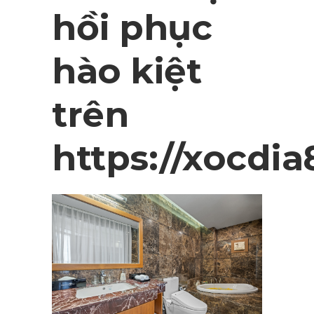
hồi phục
hào kiệt
trên
https://xocdi