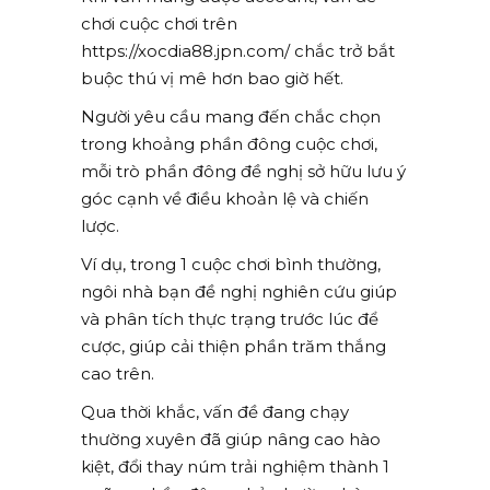
chơi cuộc chơi trên
https://xocdia88.jpn.com/ chắc trở bắt
buộc thú vị mê hơn bao giờ hết.
Người yêu cầu mang đến chắc chọn
trong khoảng phần đông cuộc chơi,
mỗi trò phần đông đề nghị sở hữu lưu ý
góc cạnh về điều khoản lệ và chiến
lược.
Ví dụ, trong 1 cuộc chơi bình thường,
ngôi nhà bạn đề nghị nghiên cứu giúp
và phân tích thực trạng trước lúc để
cược, giúp cải thiện phần trăm thắng
cao trên.
Qua thời khắc, vấn đề đang chạy
thường xuyên đã giúp nâng cao hào
kiệt, đổi thay núm trải nghiệm thành 1