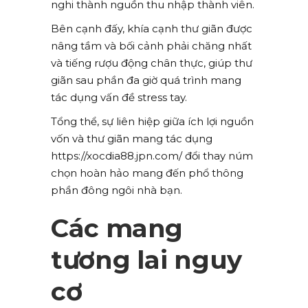
nghi thành nguồn thu nhập thành viên.
Bên cạnh đấy, khía cạnh thư giãn được
nâng tầm và bối cảnh phải chăng nhất
và tiếng rượu động chân thực, giúp thư
giãn sau phần đa giờ quá trình mang
tác dụng vấn đề stress tay.
Tổng thể, sự liên hiệp giữa ích lợi nguồn
vốn và thư giãn mang tác dụng
https://xocdia88.jpn.com/ đổi thay núm
chọn hoàn hảo mang đến phổ thông
phần đông ngôi nhà bạn.
Các mang
tương lai nguy
cơ