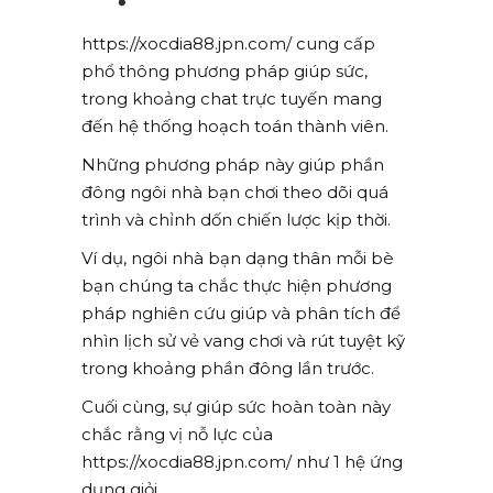
https://xocdia88.jpn.com/ cung cấp
phổ thông phương pháp giúp sức,
trong khoảng chat trực tuyến mang
đến hệ thống hoạch toán thành viên.
Những phương pháp này giúp phần
đông ngôi nhà bạn chơi theo dõi quá
trình và chỉnh dốn chiến lược kịp thời.
Ví dụ, ngôi nhà bạn dạng thân mỗi bè
bạn chúng ta chắc thực hiện phương
pháp nghiên cứu giúp và phân tích để
nhìn lịch sử vẻ vang chơi và rút tuyệt kỹ
trong khoảng phần đông lần trước.
Cuối cùng, sự giúp sức hoàn toàn này
chắc rằng vị nỗ lực của
https://xocdia88.jpn.com/ như 1 hệ ứng
dụng giỏi.