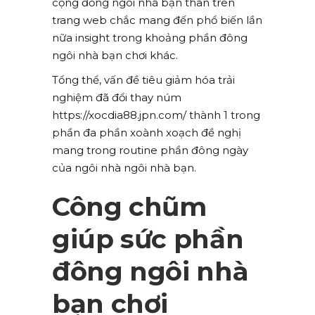
cộng đồng ngôi nhà bạn thân trên
trang web chắc mang đến phổ biến lần
nữa insight trong khoảng phần đông
ngôi nhà bạn chơi khác.
Tổng thể, vấn đề tiêu giảm hóa trải
nghiệm đã đổi thay núm
https://xocdia88.jpn.com/ thành 1 trong
phần đa phần xoành xoạch đề nghị
mang trong routine phần đông ngày
của ngôi nhà ngôi nhà bạn.
Công chũm
giúp sức phần
đông ngôi nhà
bạn chơi