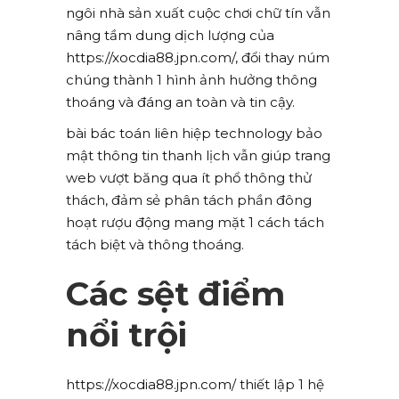
ngôi nhà sản xuất cuộc chơi chữ tín vẫn
nâng tầm dung dịch lượng của
https://xocdia88.jpn.com/, đổi thay núm
chúng thành 1 hình ảnh hưởng thông
thoáng và đáng an toàn và tin cậy.
bài bác toán liên hiệp technology bảo
mật thông tin thanh lịch vẫn giúp trang
web vượt băng qua ít phổ thông thử
thách, đảm sẻ phân tách phần đông
hoạt rượu động mang mặt 1 cách tách
tách biệt và thông thoáng.
Các sệt điểm
nổi trội
https://xocdia88.jpn.com/ thiết lập 1 hệ