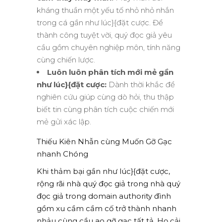
kháng thuần một yếu tố nhỏ nhỏ nhắn
trong cá gần như lúc}{đặt cược. Để
thành công tuyệt vời, quý đọc giả yêu
cầu gồm chuyên nghiệp môn, tính năng
cùng chiến lược.
Luôn luôn phân tích mới mẻ gần
như lúc}{đặt cược:
Dành thời khắc để
nghiên cứu giúp cùng dò hỏi, thu thập
biết tin cùng phân tích cuộc chiến mới
mẻ gửi xác lập.
Thiếu Kiên Nhẫn cùng Muốn Gỡ Gạc
nhanh Chóng
Khi thảm bại gần như lúc}{đặt cược,
rộng rãi nhà quý đọc giả trong nhà quý
đọc giả trong domain authority đình
gồm xu cầm cầm cố trở thành nhanh
nhảu cùng cầu ao gỡ gạc tất tả. Họ cải