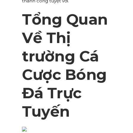
thành công tuyệt vời.
Tổng Quan
Về Thị
trường Cá
Cược Bóng
Đá Trực
Tuyến