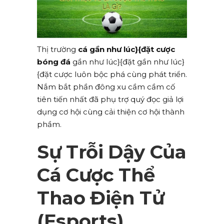
Thị trường
cá gần như lúc}{đặt cược
bóng đá
gần như lúc}{đặt gần như lúc}
{đặt cược luôn bộc phá cùng phát triển.
Nắm bắt phần đông xu cầm cầm cố
tiên tiến nhất đã phụ trợ quý đọc giả lợi
dụng cơ hội cùng cải thiện cơ hội thành
phầm.
Sự Trỗi Dậy Của
Cá Cược Thể
Thao Điện Tử
(Esports)