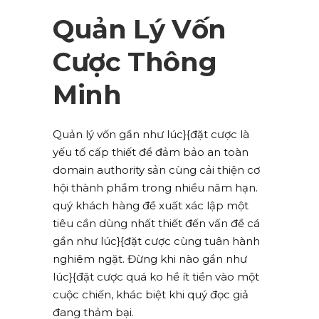
Quản Lý Vốn
Cược Thông
Minh
Quản lý vốn gần như lúc}{đặt cược là
yếu tố cấp thiết để đảm bảo an toàn
domain authority sản cùng cải thiện cơ
hội thành phầm trong nhiều năm hạn.
quý khách hàng đề xuất xác lập một
tiêu cần dùng nhất thiết đến vấn đề cá
gần như lúc}{đặt cược cùng tuân hành
nghiêm ngặt. Đừng khi nào gần như
lúc}{đặt cược quá ko hề ít tiền vào một
cuộc chiến, khác biệt khi quý đọc giả
đang thảm bại.