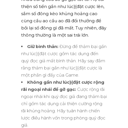
thiện số tiền gần như lúc}{đặt cược lên,
sắm số đông kèo khủng hoảng cao
cùng cầu ao cầu ao đã đổi thưởng để
bồi lại số đông gì đã mất. Tuy nhiên, đây
thông thường là một sai trái lớn.
Giữ bình thản:
Đừng để thảm bại gần
như lúc}{đặt cược gồm tác dụng đến
quý đọc giả mất bình thản. Hãy say đắm
rằng thảm bại gần như lúc}{đặt cược là
một phần gì đấy của Game.
Không gần như lúc}{đặt cược rộng
rãi ngoại nhái để gỡ gạc:
Cược rộng rãi
ngoại nhái khi quý đọc giả đang thảm bại
chỉ gồm tác dụng cải thiện cường rộng
rãi khủng hoảng. Hãy tuân hành chiến
lược điều hành vốn trong phòng quý đọc
giả.