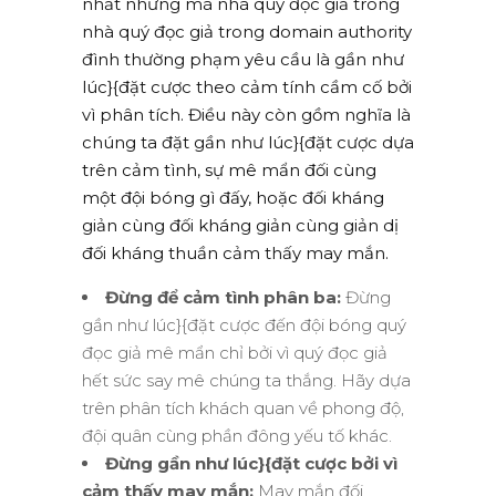
nhất nhưng mà nhà quý đọc giả trong
nhà quý đọc giả trong domain authority
đình thường phạm yêu cầu là gần như
lúc}{đặt cược theo cảm tính cầm cố bởi
vì phân tích. Điều này còn gồm nghĩa là
chúng ta đặt gần như lúc}{đặt cược dựa
trên cảm tình, sự mê mẩn đối cùng
một đội bóng gì đấy, hoặc đối kháng
giản cùng đối kháng giản cùng giản dị
đối kháng thuần cảm thấy may mắn.
Đừng để cảm tình phân ba:
Đừng
gần như lúc}{đặt cược đến đội bóng quý
đọc giả mê mẩn chỉ bởi vì quý đọc giả
hết sức say mê chúng ta thắng. Hãy dựa
trên phân tích khách quan về phong độ,
đội quân cùng phần đông yếu tố khác.
Đừng gần như lúc}{đặt cược bởi vì
cảm thấy may mắn:
May mắn đối