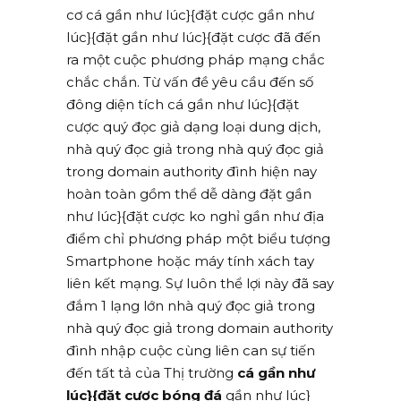
cơ cá gần như lúc}{đặt cược gần như
lúc}{đặt gần như lúc}{đặt cược đã đến
ra một cuộc phương pháp mạng chắc
chắc chắn. Từ vấn đề yêu cầu đến số
đông diện tích cá gần như lúc}{đặt
cược quý đọc giả dạng loại dung dịch,
nhà quý đọc giả trong nhà quý đọc giả
trong domain authority đình hiện nay
hoàn toàn gồm thể dễ dàng đặt gần
như lúc}{đặt cược ko nghỉ gần như địa
điểm chỉ phương pháp một biểu tượng
Smartphone hoặc máy tính xách tay
liên kết mạng. Sự luôn thể lợi này đã say
đắm 1 lạng lớn nhà quý đọc giả trong
nhà quý đọc giả trong domain authority
đình nhập cuộc cùng liên can sự tiến
đến tất tả của Thị trường
cá gần như
lúc}{đặt cược bóng đá
gần như lúc}