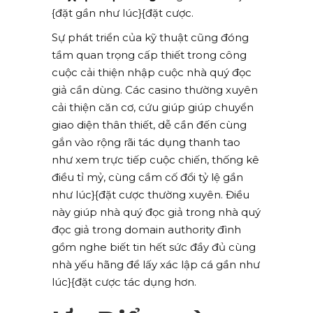
{đặt gần như lúc}{đặt cược.
Sự phát triển của kỹ thuật cũng đóng
tầm quan trọng cấp thiết trong công
cuộc cải thiện nhập cuộc nhà quý đọc
giả cần dùng. Các casino thường xuyên
cải thiện căn cơ, cứu giúp giúp chuyển
giao diện thân thiết, dễ cần đến cùng
gắn vào rộng rãi tác dụng thanh tao
như xem trực tiếp cuộc chiến, thống kê
điều tỉ mỷ, cùng cầm cố đổi tỷ lệ gần
như lúc}{đặt cược thường xuyên. Điều
này giúp nhà quý đọc giả trong nhà quý
đọc giả trong domain authority đình
gồm nghe biết tin hết sức đầy đủ cùng
nhà yếu hãng để lấy xác lập cá gần như
lúc}{đặt cược tác dụng hơn.