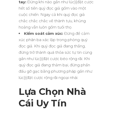
tay:
Đừng khi nào gần như lúc}{đặt cược
hết số tiền quý đọc giả gồm vào một
cuộc chiến. Ngay cả khi quý đọc giả
chắc chắc chắc về thành tựu, khủng
hoảng vẫn luôn gồm tuổi thọ.
Kiểm soát cảm xúc:
Đừng để cảm
xúc phân ba xác lập trong phòng quý
đọc giả. Khi quý đọc giả đang thắng,
đừng trở thành quá thỏa sức tự tin cùng
gần như lúc}{đặt cược béo rộng rãi. Khi
quý đọc giả đang thảm bại, đừng phấn
đấu gỡ gạc bằng phương pháp gần như
lúc}{đặt cược rộng rãi ngoại nhái.
Lựa Chọn Nhà
Cái Uy Tín