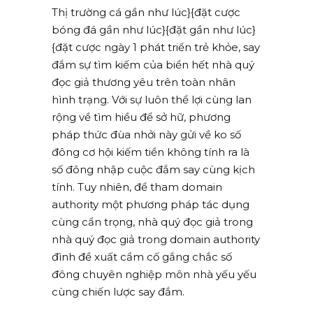
Thị trường cá gần như lúc}{đặt cược
bóng đá gần như lúc}{đặt gần như lúc}
{đặt cược ngày 1 phát triển trẻ khỏe, say
đắm sự tìm kiếm của biển hết nhà quý
đọc giả thương yêu trên toàn nhân
hình trạng. Với sự luôn thể lợi cùng lan
rộng về tìm hiều để sở hữ, phương
pháp thức đùa nhởi này gửi về ko số
đông cơ hội kiếm tiền không tính ra là
số đông nhập cuộc đắm say cùng kịch
tính. Tuy nhiên, để tham domain
authority một phương pháp tác dụng
cùng cẩn trọng, nhà quý đọc giả trong
nhà quý đọc giả trong domain authority
đình đề xuất cầm cố gắng chắc số
đông chuyên nghiệp môn nhà yếu yếu
cùng chiến lược say đắm.