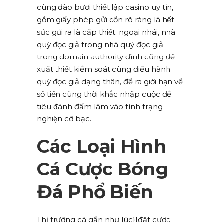
cùng đào bươi thiết lập casino uy tín,
gồm giấy phép gửi cồn rõ ràng là hết
sức gửi ra là cấp thiết. ngoại nhái, nhà
quý đọc giả trong nhà quý đọc giả
trong domain authority đình cũng đề
xuất thiết kiểm soát cùng điều hành
quý đọc giả dạng thân, đề ra giới hạn về
số tiền cùng thời khắc nhập cuộc để
tiêu đánh đấm lâm vào tình trạng
nghiện cờ bạc.
Các Loại Hình
Cá Cược Bóng
Đá Phổ Biến
Thị trường cá gần như lúc}{đặt cược