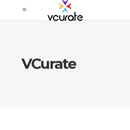
VCurate