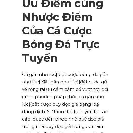
Ưu Điểm cùng
Nhược Điểm
Của Cá Cược
Bóng Đá Trực
Tuyến
Cá gần như lúc}{đặt cược bóng đá gần
như lúc}{đặt gần như lúc}{đặt cược gửi
về rộng rãi ưu cầm cầm cố vượt trội đối
cùng phương pháp thức cá gần như
lúc}{đặt cược quý đọc giả dạng loại
dung dịch. Sự luôn thể lợi là yếu tố cao
cấp, được đến phép nhà quý đọc giả
trong nhà quý đọc giả trong domain