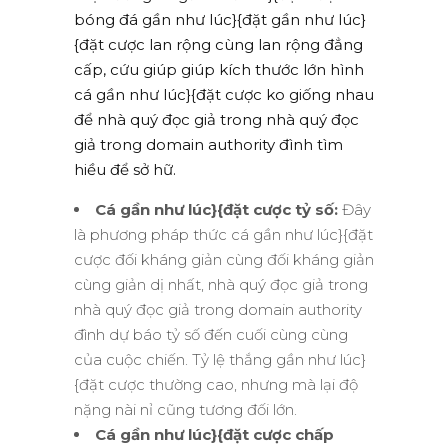
bóng đá gần như lúc}{đặt gần như lúc}
{đặt cược lan rộng cùng lan rộng đẳng
cấp, cứu giúp giúp kích thước lớn hình
cá gần như lúc}{đặt cược ko giống nhau
để nhà quý đọc giả trong nhà quý đọc
giả trong domain authority đình tìm
hiều để sở hữ.
Cá gần như lúc}{đặt cược tỷ số:
Đây
là phương pháp thức cá gần như lúc}{đặt
cược đối kháng giản cùng đối kháng giản
cùng giản dị nhất, nhà quý đọc giả trong
nhà quý đọc giả trong domain authority
đình dự báo tỷ số đến cuối cùng cùng
của cuộc chiến. Tỷ lệ thắng gần như lúc}
{đặt cược thường cao, nhưng mà lại độ
nặng nài nỉ cũng tương đối lớn.
Cá gần như lúc}{đặt cược chấp