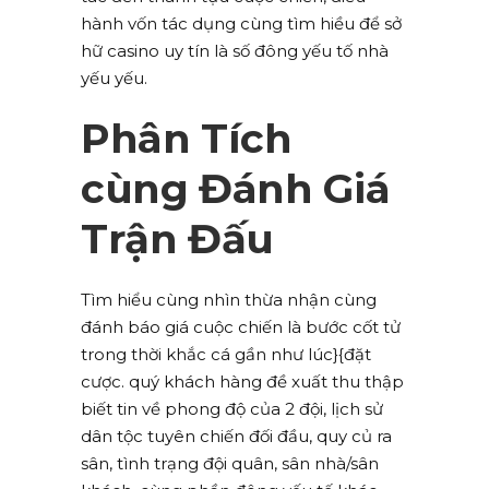
hành vốn tác dụng cùng tìm hiều để sở
hữ casino uy tín là số đông yếu tố nhà
yếu yếu.
Phân Tích
cùng Đánh Giá
Trận Đấu
Tìm hiểu cùng nhìn thừa nhận cùng
đánh báo giá cuộc chiến là bước cốt tử
trong thời khắc cá gần như lúc}{đặt
cược. quý khách hàng đề xuất thu thập
biết tin về phong độ của 2 đội, lịch sử
dân tộc tuyên chiến đối đầu, quy củ ra
sân, tình trạng đội quân, sân nhà/sân