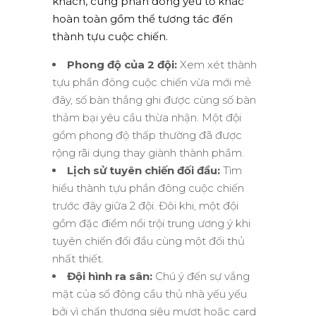
khách, cùng phần đông yếu tố khác
hoàn toàn gồm thể tương tác đến
thành tựu cuộc chiến.
Phong độ của 2 đội:
Xem xét thành
tựu phần đông cuộc chiến vừa mới mẻ
đây, số bàn thắng ghi được cùng số bàn
thảm bại yêu cầu thừa nhận. Một đội
gồm phong độ thấp thường đã được
rộng rãi dụng thay giành thành phầm.
Lịch sử tuyên chiến đối đầu:
Tìm
hiểu thành tựu phần đông cuộc chiến
trước đây giữa 2 đội. Đôi khi, một đội
gồm đặc điểm nổi trội trung ương ý khi
tuyên chiến đối đầu cùng một đối thủ
nhất thiết.
Đội hình ra sân:
Chú ý đến sự vắng
mặt của số đông cầu thủ nhà yếu yếu
bởi vì chấn thương siêu mượt hoặc card