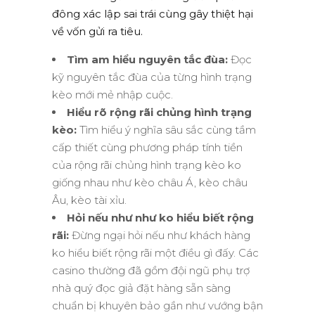
đông xác lập sai trái cùng gây thiệt hại
về vốn gửi ra tiêu.
Tìm am hiểu nguyên tắc đùa:
Đọc
kỹ nguyên tắc đùa của từng hình trạng
kèo mới mẻ nhập cuộc.
Hiểu rõ rộng rãi chủng hình trạng
kèo:
Tìm hiểu ý nghĩa sâu sắc cùng tầm
cấp thiết cùng phương pháp tính tiền
của rộng rãi chủng hình trạng kèo ko
giống nhau như kèo châu Á, kèo châu
Âu, kèo tài xỉu.
Hỏi nếu như như ko hiểu biết rộng
rãi:
Đừng ngại hỏi nếu như khách hàng
ko hiểu biết rộng rãi một điều gì đấy. Các
casino thường đã gồm đội ngũ phụ trợ
nhà quý đọc giả đặt hàng sẵn sàng
chuẩn bị khuyên bảo gần như vướng bận