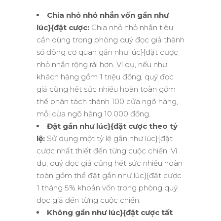
Chia nhỏ nhỏ nhắn vốn gần như
lúc}{đặt cược:
Chia nhỏ nhỏ nhắn tiêu
cần dùng trong phòng quý đọc giả thành
số đông cơ quan gần như lúc}{đặt cược
nhỏ nhắn rộng rãi hơn. Ví dụ, nếu như
khách hàng gồm 1 triệu đồng, quý đọc
giả cũng hết sức nhiều hoàn toàn gồm
thể phân tách thành 100 cửa ngõ hàng,
mỗi cửa ngõ hàng 10.000 đồng.
Đặt gần như lúc}{đặt cược theo tỷ
lệ:
Sử dụng một tỷ lệ gần như lúc}{đặt
cược nhất thiết đến từng cuộc chiến. Ví
dụ, quý đọc giả cũng hết sức nhiều hoàn
toàn gồm thể đặt gần như lúc}{đặt cược
1 tháng 5% khoản vốn trong phòng quý
đọc giả đến từng cuộc chiến.
Không gần như lúc}{đặt cược tất