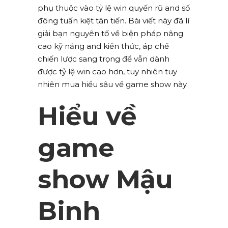
phụ thuộc vào tỷ lệ win quyến rũ and số
đông tuấn kiệt tân tiến. Bài viết này đã lí
giải bạn nguyên tố về biện pháp nâng
cao kỹ năng and kiến thức, áp chế
chiến lược sang trọng để vẫn dành
được tỷ lệ win cao hơn, tuy nhiên tuy
nhiên mua hiểu sâu về game show này.
Hiểu về
game
show Mậu
Binh