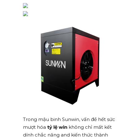
Trong mậu binh Sunwin, vấn đề hết sức
mượt hóa
tỷ lệ win
không chỉ mất kết
dính chắc năng and kiến thức thành