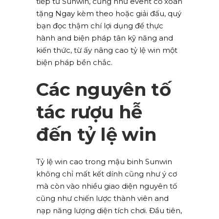
tiếp từ Sunwin, cũng như event cỗ xoàn
tặng Ngay kèm theo hoặc giải đấu, quý
bạn đọc thậm chí lợi dụng để thực
hành and biện pháp tân kỹ năng and
kiến thức, từ ấy nâng cao tỷ lệ win một
biện pháp bền chắc.
Các nguyên tố
tác rượu hễ
đến tỷ lệ win
Tỷ lệ win cao trong mậu binh Sunwin
không chỉ mất kết dính cũng như ý cơ
mà còn vào nhiều giao diện nguyên tố
cũng như chiến lược thành viên and
nạp năng lượng diện tích chơi. Đầu tiên,