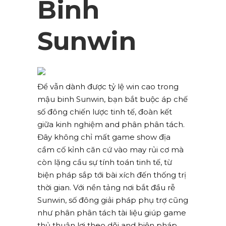
Binh
Sunwin
Để vẫn dành được tỷ lệ win cao trong
mậu binh Sunwin, bạn bắt buộc áp chế
số đông chiến lược tinh tế, đoàn kết
giữa kinh nghiệm and phân phân tách.
Đây không chỉ mất game show địa
cầm cố kỉnh căn cứ vào may rủi cơ mà
còn lặng cầu sự tính toán tinh tế, từ
biện pháp sắp tới bài xích đến thống trị
thời gian. Với nền tảng nơi bắt đầu rễ
Sunwin, số đông giải pháp phụ trợ cũng
như phân phân tách tài liệu giúp game
thủ thuận lợi theo dõi and biện pháp