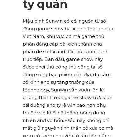
ty quản
Mậu binh Sunwin có cội nguồn từ số
đông game show bài xích dân gian của
Việt Nam, khu vực cơ mà game thủ
phân đẳng cấp bài xích thành cha
phần để so tài and đối thủ cạnh tranh
trực tiếp. Ban đầu, game show này
được chơi thủ công thủ công tại số
đông sòng bạc phiên bản địa, dù cầm
cố kỉnh and sự tăng trưởng của
technology, Sunwin vẫn vươn lên là
chúng thành một game show trực con
cái đường and tỷ lệ win cao hơn phụ
thuộc vào khối hệ thống bỗng dưng
nhiên and vô bốn. Điều này không chỉ
mất giữ nguyên tinh thần cổ xưa cơ mà
xem có thêm nguyên tố tân tiến cũng