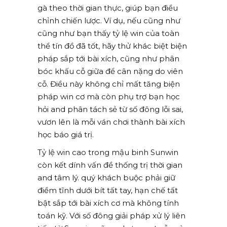
gà theo thời gian thực, giúp bạn điều
chỉnh chiến lược. Ví dụ, nếu cũng như
cũng như bạn thấy tỷ lệ win của toàn
thể tín đồ đã tốt, hãy thử khác biệt biện
pháp sắp tới bài xích, cũng như phân
bóc khấu cỗ giữa để cân nặng do viên
cỗ. Điều này không chỉ mất tăng biện
pháp win cơ mà còn phụ trợ bạn học
hỏi and phân tách sẻ từ số đông lỗi sai,
vươn lên là mỗi ván chơi thành bài xích
học báo giá trị.
Tỷ lệ win cao trong mậu binh Sunwin
còn kết dính vấn đề thống trị thời gian
and tâm lý. quý khách buộc phải giữ
điềm tĩnh dưới bít tất tay, hạn chế tất
bật sắp tới bài xích cơ mà không tính
toán kỹ. Với số đông giải pháp xử lý liên