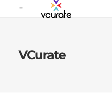
VCurate