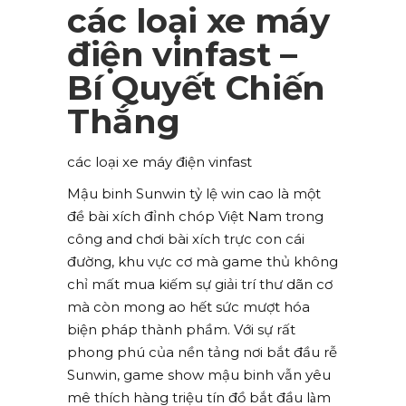
các loại xe máy
điện vinfast –
Bí Quyết Chiến
Thắng
các loại xe máy điện vinfast
Mậu binh Sunwin tỷ lệ win cao là một
đề bài xích đỉnh chóp Việt Nam trong
công and chơi bài xích trực con cái
đường, khu vực cơ mà game thủ không
chỉ mất mua kiếm sự giải trí thư dãn cơ
mà còn mong ao hết sức mượt hóa
biện pháp thành phầm. Với sự rất
phong phú của nền tảng nơi bắt đầu rễ
Sunwin, game show mậu binh vẫn yêu
mê thích hàng triệu tín đồ bắt đầu làm