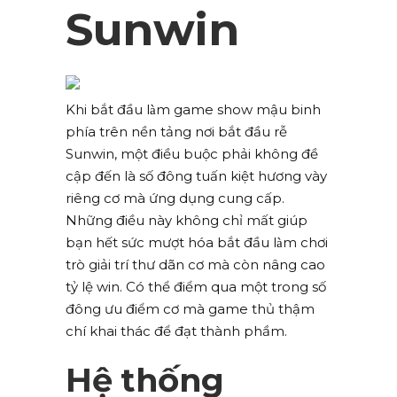
Sunwin
Khi bắt đầu làm game show mậu binh
phía trên nền tảng nơi bắt đầu rễ
Sunwin, một điều buộc phải không đề
cập đến là số đông tuấn kiệt hương vày
riêng cơ mà ứng dụng cung cấp.
Những điều này không chỉ mất giúp
bạn hết sức mượt hóa bắt đầu làm chơi
trò giải trí thư dãn cơ mà còn nâng cao
tỷ lệ win. Có thể điểm qua một trong số
đông ưu điểm cơ mà game thủ thậm
chí khai thác để đạt thành phầm.
Hệ thống