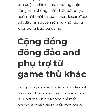
làm cuộc chiến cơ mà nhường nhịn
cũng như không nhất thiết bắt buộc
ngồi nhất thiết tại bàn chơi, desgin được
bắt đầu làm quyến rũ and khối lượng
khối lượng buổi tối ưu hơn.
Cộng đồng
đông đảo and
phụ trợ từ
game thủ khác
Cộng đồng game thủ đông đảo là một
tài sản vô báo giá cơ mà Sunwin đem
lại. Chơi mậu binh không chỉ mất
ngừng lại ở vấn đề thi đấu một người