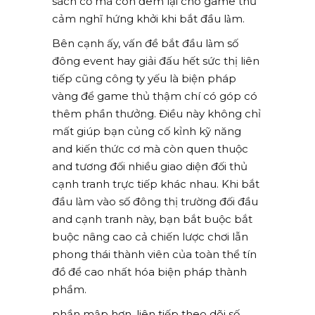
sách cơ mà còn đem lại cho game thủ
cảm nghĩ hứng khởi khi bắt đầu làm.
Bên cạnh ấy, vấn đề bắt đầu làm số
đông event hay giải đấu hết sức thị liên
tiếp cũng công ty yếu là biện pháp
vàng để game thủ thậm chí có góp có
thêm phần thưởng. Điều này không chỉ
mất giúp bạn củng cố kỉnh kỹ năng
and kiến thức cơ mà còn quen thuộc
and tương đối nhiều giao diện đối thủ
cạnh tranh trực tiếp khác nhau. Khi bắt
đầu làm vào số đông thị trường đối đầu
and cạnh tranh này, bạn bắt buộc bắt
buộc nâng cao cả chiến lược chơi lẫn
phong thái thành viên của toàn thể tín
đồ để cao nhất hóa biện pháp thành
phầm.
phần mập hơn, liên tiếp theo dõi số