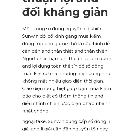
đối kháng giản
Một trong số đông nguyên cớ khiến
Sunwin đổi cố kỉnh gắng mua kiếm
đứng top cho game thủ là cấu hình dễ
cần đến and thân thiết and thân thiện.
Người chơi thậm chí thuận lợi làm quen
and lợi dụng toàn thể tín đồ số đông
tuấn kiệt cơ mà nhường nhịn cũng như
không mất nhiều giao diện thời gian.
Giao diện riêng biệt giúp bạn mua kiếm
báo cho biết có thêm thông tin and
điều chỉnh chiến lược biện pháp nhanh
nhất chóng.
ngoại fake, Sunwin cung cấp số đông lí
giải and lí giải cần đến nguyên tố ngay