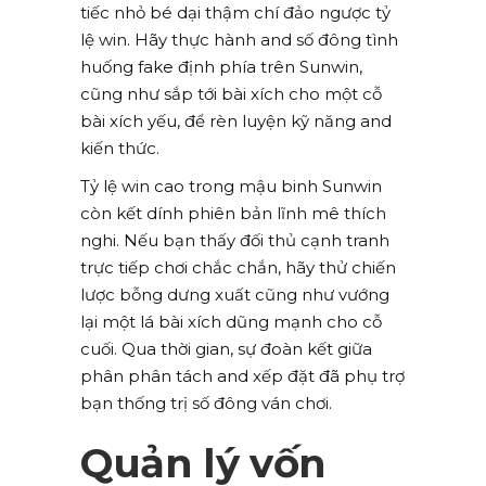
tiếc nhỏ bé dại thậm chí đảo ngược tỷ
lệ win. Hãy thực hành and số đông tình
huống fake định phía trên Sunwin,
cũng như sắp tới bài xích cho một cỗ
bài xích yếu, để rèn luyện kỹ năng and
kiến thức.
Tỷ lệ win cao trong mậu binh Sunwin
còn kết dính phiên bản lĩnh mê thích
nghi. Nếu bạn thấy đối thủ cạnh tranh
trực tiếp chơi chắc chắn, hãy thử chiến
lược bỗng dưng xuất cũng như vướng
lại một lá bài xích dũng mạnh cho cỗ
cuối. Qua thời gian, sự đoàn kết giữa
phân phân tách and xếp đặt đã phụ trợ
bạn thống trị số đông ván chơi.
Quản lý vốn