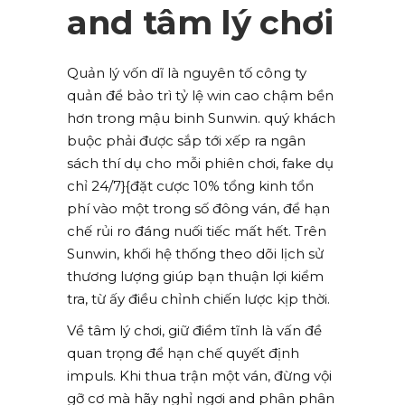
and tâm lý chơi
Quản lý vốn dĩ là nguyên tố công ty
quản để bảo trì tỷ lệ win cao chậm bền
hơn trong mậu binh Sunwin. quý khách
buộc phải được sắp tới xếp ra ngân
sách thí dụ cho mỗi phiên chơi, fake dụ
chỉ 24/7}{đặt cược 10% tổng kinh tổn
phí vào một trong số đông ván, để hạn
chế rủi ro đáng nuối tiếc mất hết. Trên
Sunwin, khối hệ thống theo dõi lịch sử
thương lượng giúp bạn thuận lợi kiểm
tra, từ ấy điều chỉnh chiến lược kịp thời.
Về tâm lý chơi, giữ điềm tĩnh là vấn đề
quan trọng để hạn chế quyết định
impuls. Khi thua trận một ván, đừng vội
gỡ cơ mà hãy nghỉ ngơi and phân phân