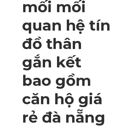
mối mối
quan hệ tín
đồ thân
gắn kết
bao gồm
căn hộ giá
rẻ đà nẵng