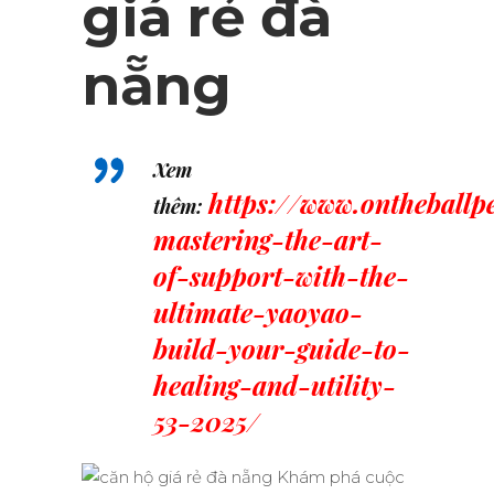
giá rẻ đà
nẵng
Xem
https://www.ontheballp
thêm:
mastering-the-art-
of-support-with-the-
ultimate-yaoyao-
build-your-guide-to-
healing-and-utility-
53-2025/