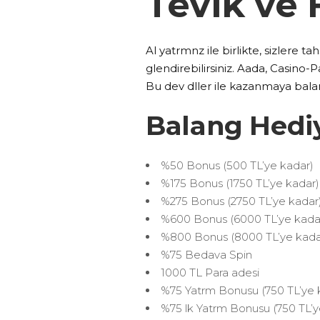
Tevik ve 
Al yatrmnz ile birlikte, sizlere 
glendirebilirsiniz. Aada, Casino-P
Bu dev dller ile kazanmaya bala
Balang Hediy
%50 Bonus (500 TL’ye kadar)
%175 Bonus (1750 TL’ye kadar)
%275 Bonus (2750 TL’ye kadar
%600 Bonus (6000 TL’ye kada
%800 Bonus (8000 TL’ye kada
%75 Bedava Spin
1000 TL Para adesi
%75 Yatrm Bonusu (750 TL’ye 
%75 lk Yatrm Bonusu (750 TL’y