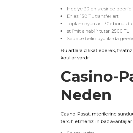
Hediye 30 gn sresince geerlidi
En az 150 TL transfer art
Toplam oyun art: 30x bonus tu
st limit alnabilir tutar: 2500 TL
Sadece belirli oyunlarda geerli
Bu artlara dikkat ederek, frsatnz 
koullar vardr!
Casino-Pa
Neden
Casino-Pasat, mterilerine sunduu
tercih etmeniz iin baz avantajlar b