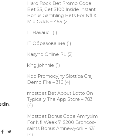
Hard Rock Bet Promo Code:
Bet $5, Get $100 Inside Instant
Bonus Gambling Bets For Nfl &
Mlb Odds – 455
(2)
IT Вакансії
(1)
IT Образование
(1)
Kasyno Online PL
(2)
king johnnie
(1)
Kod Promocyjny Slottica Graj
Demo Fire – 316
(4)
‎mostbet Bet About Lotto On
Typically The App Store – 783
edin.
(4)
Mostbet Bonus Code Amnyxlm
For Nfl Week 7: $200 Broncos-
saints Bonus Amnewyork – 431
(4)