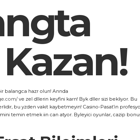
angta
 Kazan!
bir balangca hazr olun! Annda
ge.com/
ve zel dllerin keyfini karn! Byk dller sizi bekliyor. Bu
 geerlidir, bu yzden vakit kaybetmeyin! Casino-Pasat’in profesy
yimini temin etmek iin can atyor. Byleyici oyunlar, cazip bonu