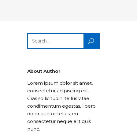
Columns
Dropcaps
Icon With Text
Title & Subtitle
Custom Font
Highlights
Lists
Dropcaps
Icon With Text
Title & Subtitle
Search
Highlights
Lists
for:
Icon With Text
Title & Subtitle
Lists
About Author
Lorem ipsum dolor sit amet,
Title & Subtitle
consectetur adipiscing elit.
Cras sollicitudin, tellus vitae
condimentum egestas, libero
dolor auctor tellus, eu
consectetur neque elit quis
nunc.