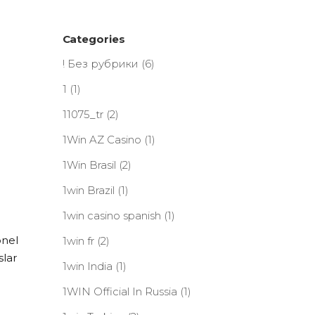
Categories
! Без рубрики
(6)
1
(1)
11075_tr
(2)
1Win AZ Casino
(1)
1Win Brasil
(2)
1win Brazil
(1)
1win casino spanish
(1)
onel
1win fr
(2)
slar
1win India
(1)
1WIN Official In Russia
(1)