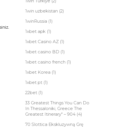
1win Turkiye
(2)
1win uzbekistan
(2)
1winRussia
(1)
iniz.
1xbet apk
(1)
1xbet Casino AZ
(1)
1xbet casino BD
(1)
1xbet casino french
(1)
1xbet Korea
(1)
1xbet pt
(1)
22bet
(1)
33 Greatest Things You Can Do
In Thessaloniki, Greece The
Greatest Itinerary" – 904
(4)
70 Slottica Ekskluzywną Grę