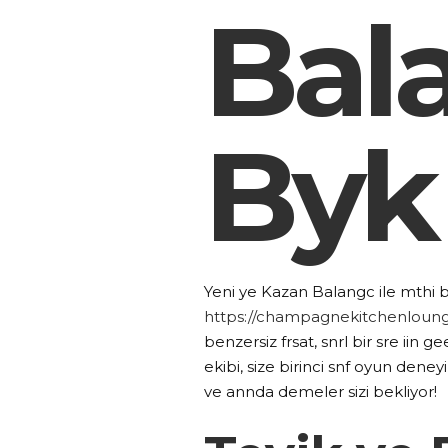
Bal
Byk
Yeni ye Kazan Balangc ile mthi 
https://champagnekitchenloun
benzersiz frsat, snrl bir sre iin
ekibi, size birinci snf oyun dene
ve annda demeler sizi bekliyor!