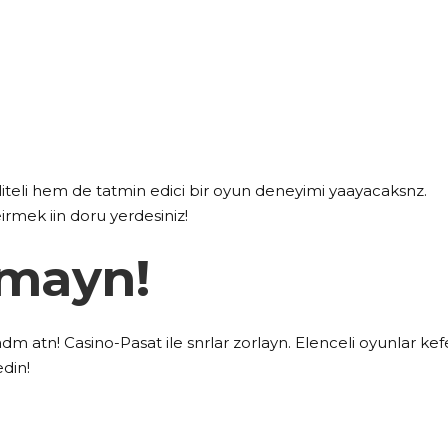
iteli hem de tatmin edici bir oyun deneyimi yaayacaksnz.
eirmek iin doru yerdesiniz!
rmayn!
m atn! Casino-Pasat ile snrlar zorlayn. Elenceli oyunlar kef
din!