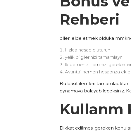
Bonus ve
Rehberi
dlleri elde etmek olduka mmkndr
Hzlca hesap oluturun
yelik bilgilerinizi tamamlayn
lk demenizi ileminizi gerekletiri
Avantaj hemen hesabnza ekl
Bu basit ilemleri tamamladktan
oynamaya balayabileceksiniz. Kola
Kullanm 
Dikkat edilmesi gereken konular