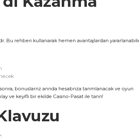
 dl Kazanma
. Bu rehberi kullanarak hemen avantajlardan yararlanabilirs
n
enecek
 sonra, bonuslarnz annda hesabnza tanmlanacak ve oyun
y ve keyifli bir ekilde Casino-Pasat ile tann!
Klavuzu
: