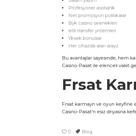
Salam yazlm
Profesyonel asistanlk
Net promosyon politikalar
Byk casino seenekleri
eitli transfer yntemleri
Yksek bonuslar
Her cihazda alan arayz
Bu avantajlar sayesinde, hem kal
Casino-Pasat ile elenceli vakit g
Frsat Ka
Frsat karmayn ve oyun keyfine ad
Casino-Pasat’n esiz dnyasna kefe
0
Blog