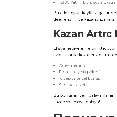
%300 Yatrm Bonusuyla Ekstra
Bu dller, oyun keyfinizi gelitirer
deerlendirin ve kazancnz maksi
Kazan Artrc 
Ekstra hediyeler ile birlikte, oyu
avantajlar ile kazancnz oaltma
75 evirme ans
Premium yelik paketi
lk depozite zel bonus
Sadakat dlleri
Bu bonuslar, yeni balayanlar iin
kazan salamaya balayn!