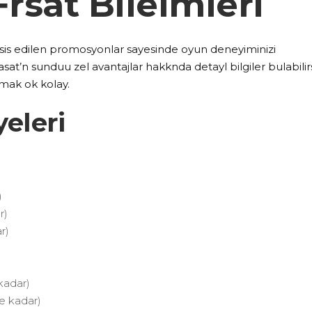
Frsat Bileimleri
tahsis edilen promosyonlar sayesinde oyun deneyiminizi
asat’n sunduu zel avantajlar hakknda detayl bilgiler bulabilirs
mak ok kolay.
eleri
)
r)
r)
kadar)
e kadar)