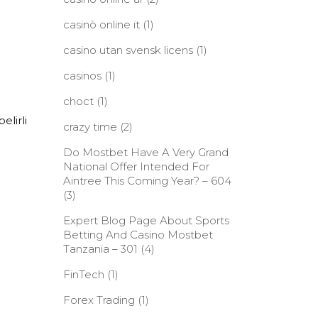
casinò online it
(1)
casino utan svensk licens
(1)
casinos
(1)
choct
(1)
elirli
crazy time
(2)
Do Mostbet Have A Very Grand
National Offer Intended For
Aintree This Coming Year? – 604
(3)
Expert Blog Page About Sports
Betting And Casino Mostbet
Tanzania – 301
(4)
FinTech
(1)
Forex Trading
(1)