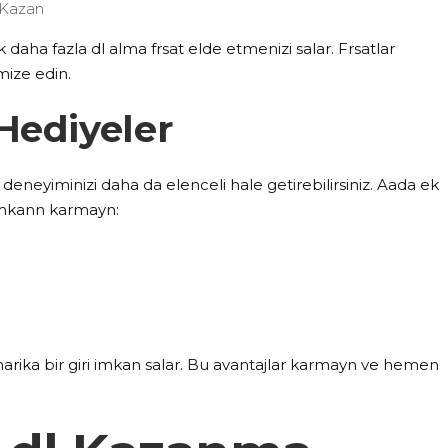
 Kazan
ek daha fazla dl alma frsat elde etmenizi salar. Frsatlar
mize edin.
Hediyeler
n deneyiminizi daha da elenceli hale getirebilirsiniz. Aada ek
 imkann karmayn:
 harika bir giri imkan salar. Bu avantajlar karmayn ve hemen