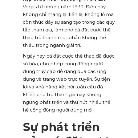
Vegas từ những năm 1930. Điều này
không chỉ mang lại tiền lãi khổng lồ mà
còn thúc đẩy sự sáng tạo trong các quy
tắc tham gia, làm cho cá đặt cược thể
thao trở thành một phần không thể
thiếu trong ngành giải trí.
Ngày nay, cá đặt cược thể thao đã được
số hóa, cho phép cộng đồng người
dùng truy cập dễ dàng qua các ứng
dụng và trang web trực tuyến. Sự tiện
lợi và khả năng kết nối toàn cầu đã
khiến cho trò tham gia này không
ngừng phát triển và thu hút nhiều thế
hệ cộng đồng người dùng mới.
Sự phát triển