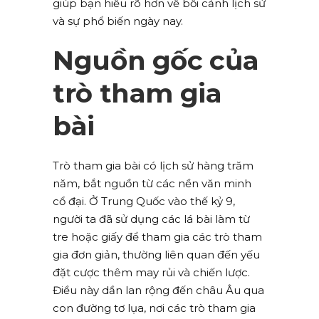
giúp bạn hiểu rõ hơn về bối cảnh lịch sử
và sự phổ biến ngày nay.
Nguồn gốc của
trò tham gia
bài
Trò tham gia bài có lịch sử hàng trăm
năm, bắt nguồn từ các nền văn minh
cổ đại. Ở Trung Quốc vào thế kỷ 9,
người ta đã sử dụng các lá bài làm từ
tre hoặc giấy để tham gia các trò tham
gia đơn giản, thường liên quan đến yếu
đặt cược thêm may rủi và chiến lược.
Điều này dần lan rộng đến châu Âu qua
con đường tơ lụa, nơi các trò tham gia