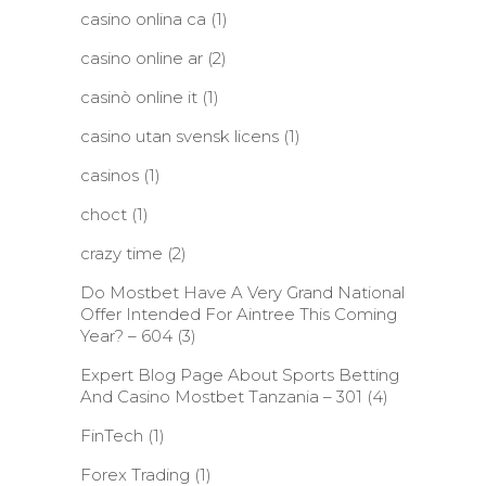
casino onlina ca
(1)
casino online ar
(2)
casinò online it
(1)
casino utan svensk licens
(1)
casinos
(1)
choct
(1)
crazy time
(2)
Do Mostbet Have A Very Grand National
Offer Intended For Aintree This Coming
Year? – 604
(3)
Expert Blog Page About Sports Betting
And Casino Mostbet Tanzania – 301
(4)
FinTech
(1)
Forex Trading
(1)