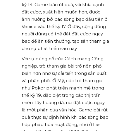
kỷ 14. Game bài rút quà, với khía cạnh
đặt cược, xuất hiện muộn hơn, được
ảnh hưởng bởi các sòng bạc đầu tiên ở
Venice vào thế kỷ 17. Ở đây, cộng đồng
người dùng có thể đặt đặt cược ngay
bạc để ăn tiền thưởng, tạo sân tham gia
cho sự phát triển sau này.
Với sự bùng nổ của Cách mạng Công
nghiệp, trò tham gia bài trở nên phổ
biến hơn nhờ sự cải tiến trong sản xuất
và phân phối. Ở Mỹ, các trò tham gia
như Poker phát triển mạnh mẽ trong
thế kỷ 19, đặc biệt trong các thị trấn
miền Tây hoang dã, nơi đặt cược ngay
là một phần của văn hóa. Game bài rút
quà thực sự định hình khi các sòng bạc
hợp pháp hóa hoạt động, như ở Las