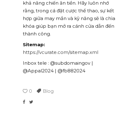
khả năng chiến ăn tiền. Hãy luôn nhớ
rằng, trong cá đặt cược thể thao, sự kết
hợp giữa may mắn và kỹ năng sẽ là chìa
khóa giúp bạn mở ra cánh cửa dẫn đến
thành công.
Sitemap:
https://vcurate.com/sitemap.xml
Inbox tele : @subdomaingov |
@Appal2024 | @fb882024
0
Blog