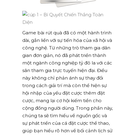
Game bài rút quà đã có một hành trình
dài, gắn liền với sự tiến hóa của xã hội và
công nghệ. Từ những trò tham gia dân
gian đơn giản, nó đã phát triển thành
một ngành công nghiệp tỷ đô la với các
sân tham gia trực tuyến hiện đại. Điều
này không chỉ phản ánh sự thay đổi
trong cách giải trí mà còn thể hiện sự
hội nhập của yếu đặt cược thêm đặt
cược, mang lại cơ hội kiếm tiền cho
cộng đồng người dùng. Trong phần này,
chúng ta sẽ tìm hiểu về nguồn gốc và
sự phát triển của cá đặt cược thể thao,
giúp bạn hiểu rõ hơn về bối cảnh lịch sử