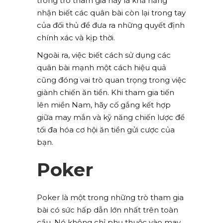
trong trò tham gia này là khả năng
nhận biết các quân bài còn lại trong tay
của đối thủ để đưa ra những quyết định
chính xác và kịp thời.
Ngoài ra, việc biết cách sử dụng các
quân bài mạnh một cách hiệu quả
cũng đóng vai trò quan trọng trong việc
giành chiến ăn tiền. Khi tham gia tiến
lên miền Nam, hãy cố gắng kết hợp
giữa may mắn và kỹ năng chiến lược để
tối đa hóa cơ hội ăn tiền gửi cược của
bạn.
Poker
Poker là một trong những trò tham gia
bài có sức hấp dẫn lớn nhất trên toàn
cầu. Nó không chỉ phụ thuộc vào may