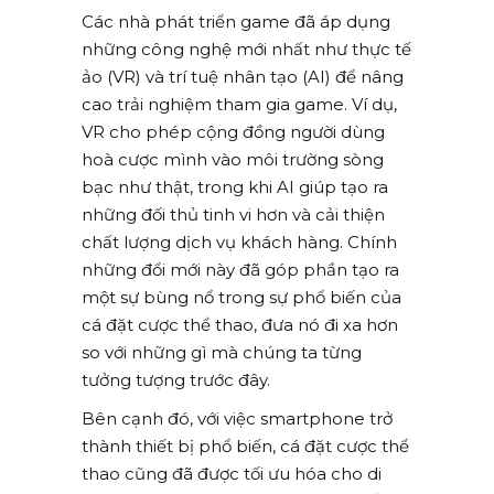
Các nhà phát triển game đã áp dụng
những công nghệ mới nhất như thực tế
ảo (VR) và trí tuệ nhân tạo (AI) để nâng
cao trải nghiệm tham gia game. Ví dụ,
VR cho phép cộng đồng người dùng
hoà cược mình vào môi trường sòng
bạc như thật, trong khi AI giúp tạo ra
những đối thủ tinh vi hơn và cải thiện
chất lượng dịch vụ khách hàng. Chính
những đổi mới này đã góp phần tạo ra
một sự bùng nổ trong sự phổ biến của
cá đặt cược thể thao, đưa nó đi xa hơn
so với những gì mà chúng ta từng
tưởng tượng trước đây.
Bên cạnh đó, với việc smartphone trở
thành thiết bị phổ biến, cá đặt cược thể
thao cũng đã được tối ưu hóa cho di