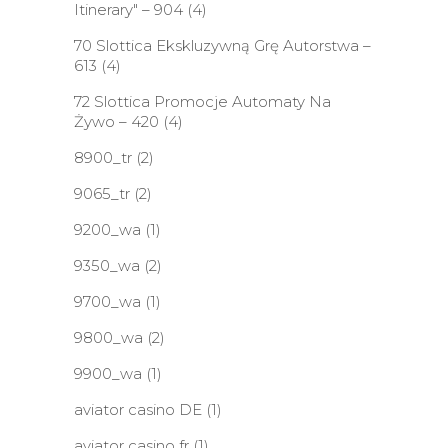
Itinerary" – 904
(4)
70 Slottica Ekskluzywną Grę Autorstwa –
613
(4)
72 Slottica Promocje Automaty Na
Żywo – 420
(4)
8900_tr
(2)
9065_tr
(2)
9200_wa
(1)
9350_wa
(2)
9700_wa
(1)
9800_wa
(2)
9900_wa
(1)
aviator casino DE
(1)
aviator casino fr
(1)