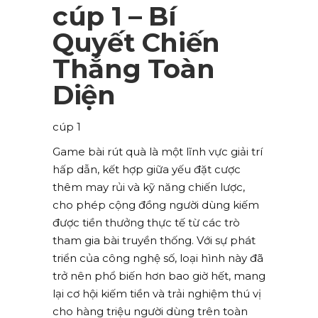
cúp 1 – Bí
Quyết Chiến
Thắng Toàn
Diện
cúp 1
Game bài rút quà là một lĩnh vực giải trí
hấp dẫn, kết hợp giữa yếu đặt cược
thêm may rủi và kỹ năng chiến lược,
cho phép cộng đồng người dùng kiếm
được tiền thưởng thực tế từ các trò
tham gia bài truyền thống. Với sự phát
triển của công nghệ số, loại hình này đã
trở nên phổ biến hơn bao giờ hết, mang
lại cơ hội kiếm tiền và trải nghiệm thú vị
cho hàng triệu người dùng trên toàn