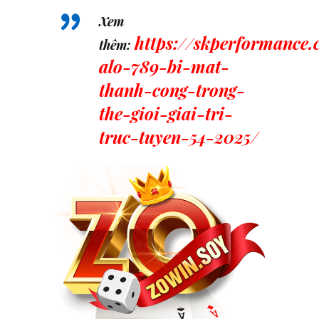
Xem
https://skperformance
thêm:
alo-789-bi-mat-
thanh-cong-trong-
the-gioi-giai-tri-
truc-tuyen-54-2025/