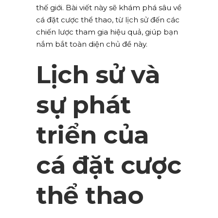
thế giới. Bài viết này sẽ khám phá sâu về
cá đặt cược thể thao, từ lịch sử đến các
chiến lược tham gia hiệu quả, giúp bạn
nắm bắt toàn diện chủ đề này.
Lịch sử và
sự phát
triển của
cá đặt cược
thể thao