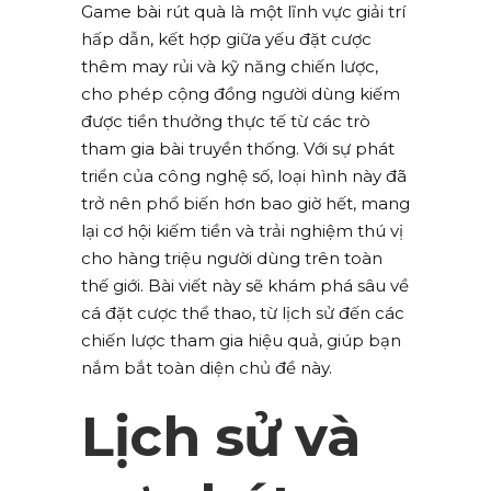
Game bài rút quà là một lĩnh vực giải trí
hấp dẫn, kết hợp giữa yếu đặt cược
thêm may rủi và kỹ năng chiến lược,
cho phép cộng đồng người dùng kiếm
được tiền thưởng thực tế từ các trò
tham gia bài truyền thống. Với sự phát
triển của công nghệ số, loại hình này đã
trở nên phổ biến hơn bao giờ hết, mang
lại cơ hội kiếm tiền và trải nghiệm thú vị
cho hàng triệu người dùng trên toàn
thế giới. Bài viết này sẽ khám phá sâu về
cá đặt cược thể thao, từ lịch sử đến các
chiến lược tham gia hiệu quả, giúp bạn
nắm bắt toàn diện chủ đề này.
Lịch sử và