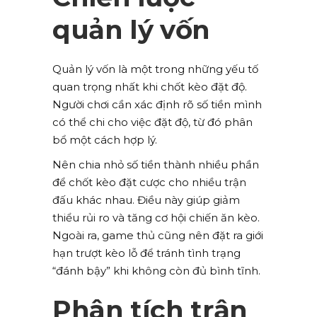
quản lý vốn
Quản lý vốn là một trong những yếu tố
quan trọng nhất khi chốt kèo đặt độ.
Người chơi cần xác định rõ số tiền mình
có thể chi cho việc đặt độ, từ đó phân
bổ một cách hợp lý.
Nên chia nhỏ số tiền thành nhiều phần
để chốt kèo đặt cược cho nhiều trận
đấu khác nhau. Điều này giúp giảm
thiểu rủi ro và tăng cơ hội chiến ăn kèo.
Ngoài ra, game thủ cũng nên đặt ra giới
hạn trượt kèo lỗ để tránh tình trạng
“đánh bậy” khi không còn đủ bình tĩnh.
Phân tích trận