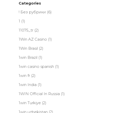
Categories
! Без рубрики
(6)
1
(1)
11075_tr
(2)
1Win AZ Casino
(1)
1Win Brasil
(2)
1win Brazil
(1)
1win casino spanish
(1)
1win fr
(2)
1win India
(1)
1WIN Official In Russia
(1)
1win Turkiye
(2)
1win uzbekistan
(2)