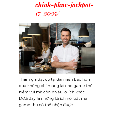
chinh-phuc-jackpot-
17-2025/
Tham gia đặt độ tại đài miền bắc hôm
qua không chỉ mang lại cho game thủ
niềm vui mà còn nhiều lợi ích khác.
Dưới đây là những lợi ích nổi bật mà
game thủ có thể nhận được.