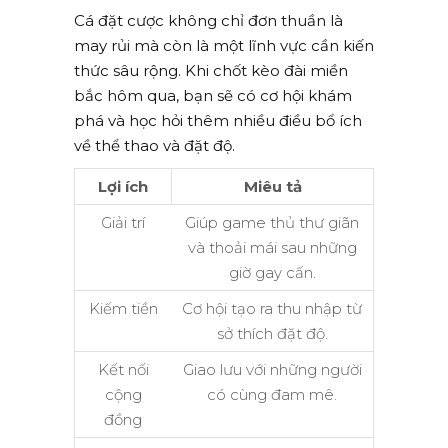
Cá đặt cược không chỉ đơn thuần là
may rủi mà còn là một lĩnh vực cần kiến
thức sâu rộng. Khi chốt kèo đài miền
bắc hôm qua, bạn sẽ có cơ hội khám
phá và học hỏi thêm nhiều điều bổ ích
về thể thao và đặt độ.
Lợi ích
Miêu tả
Giải trí
Giúp game thủ thư giãn
và thoải mái sau những
giờ gay cấn.
Kiếm tiền
Cơ hội tạo ra thu nhập từ
sở thích đặt độ.
Kết nối
Giao lưu với những người
cộng
có cùng đam mê.
đồng