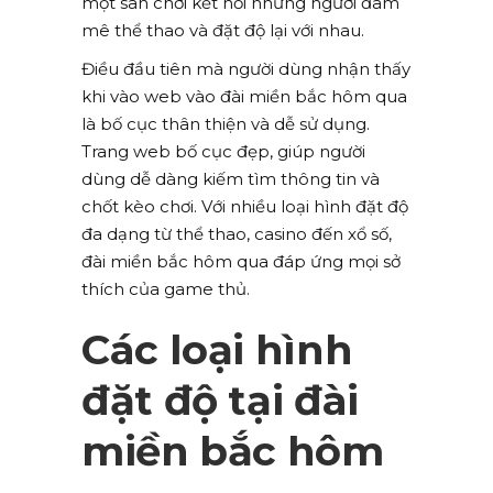
một sân chơi kết nối những người đam
mê thể thao và đặt độ lại với nhau.
Điều đầu tiên mà người dùng nhận thấy
khi vào web vào đài miền bắc hôm qua
là bố cục thân thiện và dễ sử dụng.
Trang web bố cục đẹp, giúp người
dùng dễ dàng kiếm tìm thông tin và
chốt kèo chơi. Với nhiều loại hình đặt độ
đa dạng từ thể thao, casino đến xổ số,
đài miền bắc hôm qua đáp ứng mọi sở
thích của game thủ.
Các loại hình
đặt độ tại đài
miền bắc hôm