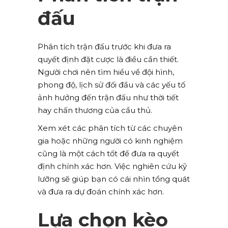
đấu
Phân tích trận đấu trước khi đưa ra
quyết định đặt cược là điều cần thiết.
Người chơi nên tìm hiểu về đội hình,
phong độ, lịch sử đối đầu và các yếu tố
ảnh hưởng đến trận đấu như thời tiết
hay chấn thương của cầu thủ.
Xem xét các phân tích từ các chuyên
gia hoặc những người có kinh nghiệm
cũng là một cách tốt để đưa ra quyết
định chính xác hơn. Việc nghiên cứu kỹ
lưỡng sẽ giúp bạn có cái nhìn tổng quát
và đưa ra dự đoán chính xác hơn.
Lựa chọn kèo