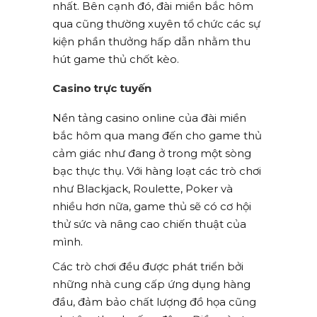
nhất. Bên cạnh đó, đài miền bắc hôm
qua cũng thường xuyên tổ chức các sự
kiện phần thưởng hấp dẫn nhằm thu
hút game thủ chốt kèo.
Casino trực tuyến
Nền tảng casino online của đài miền
bắc hôm qua mang đến cho game thủ
cảm giác như đang ở trong một sòng
bạc thực thụ. Với hàng loạt các trò chơi
như Blackjack, Roulette, Poker và
nhiều hơn nữa, game thủ sẽ có cơ hội
thử sức và nâng cao chiến thuật của
mình.
Các trò chơi đều được phát triển bởi
những nhà cung cấp ứng dụng hàng
đầu, đảm bảo chất lượng đồ họa cũng