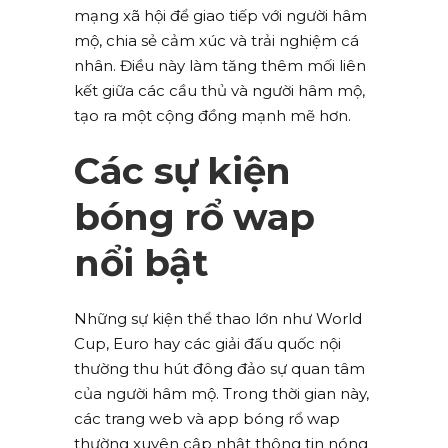
mạng xã hội để giao tiếp với người hâm
mộ, chia sẻ cảm xúc và trải nghiệm cá
nhân. Điều này làm tăng thêm mối liên
kết giữa các cầu thủ và người hâm mộ,
tạo ra một cộng đồng mạnh mẽ hơn.
Các sự kiện
bóng rổ wap
nổi bật
Những sự kiện thể thao lớn như World
Cup, Euro hay các giải đấu quốc nội
thường thu hút đông đảo sự quan tâm
của người hâm mộ. Trong thời gian này,
các trang web và app bóng rổ wap
thường xuyên cập nhật thông tin nóng