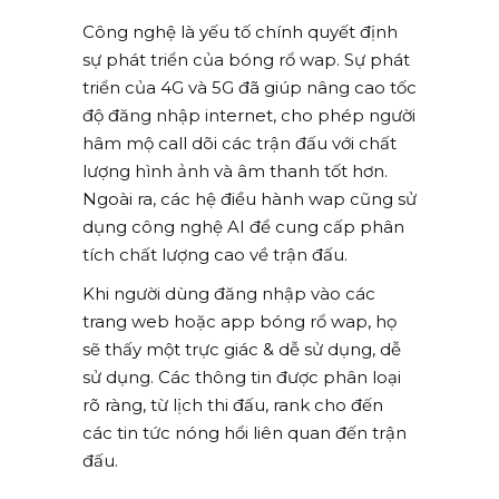
Công nghệ là yếu tố chính quyết định
sự phát triển của bóng rổ wap. Sự phát
triển của 4G và 5G đã giúp nâng cao tốc
độ đăng nhập internet, cho phép người
hâm mộ call dõi các trận đấu với chất
lượng hình ảnh và âm thanh tốt hơn.
Ngoài ra, các hệ điều hành wap cũng sử
dụng công nghệ AI để cung cấp phân
tích chất lượng cao về trận đấu.
Khi người dùng đăng nhập vào các
trang web hoặc app bóng rổ wap, họ
sẽ thấy một trực giác & dễ sử dụng, dễ
sử dụng. Các thông tin được phân loại
rõ ràng, từ lịch thi đấu, rank cho đến
các tin tức nóng hổi liên quan đến trận
đấu.