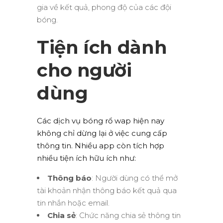
gia về kết quả, phong độ của các đội
bóng.
Tiện ích dành
cho người
dùng
Các dịch vụ bóng rổ wap hiện nay
không chỉ dừng lại ở việc cung cấp
thông tin. Nhiều app còn tích hợp
nhiều tiện ích hữu ích như:
Thông báo
: Người dùng có thể mở
tài khoản nhận thông báo kết quả qua
tin nhắn hoặc email.
Chia sẻ
: Chức năng chia sẻ thông tin