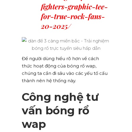
fighters-graphic-tee-
for-true-rock-fans-
20-2025/
Để người dùng hiểu rõ hơn về cách
thức hoạt động của bóng rổ wap,
chúng ta cần đi sâu vào các yếu tố cấu
thành nên hệ thống này.
Công nghệ tư
vấn bóng rổ
wap