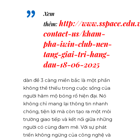
Xem
http://www.sspace.edu
thêm:
contact-us/kham-
pha-iwin-club-nen-
tang-giai-tri-hang-
dau-18-06-2025
dàn đề 3 càng miền bắc là một phần
không thể thiếu trong cuộc sống của
người hâm mộ bóng rổ hiện đại. Nó
không chỉ mang lại thông tin nhanh
chóng, tiện lợi mà còn tạo ra một môi
trường giao tiếp và kết nối giữa những
người có cùng đam mê. Với sự phát
triển không ngừng của công nghệ và