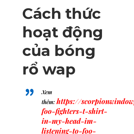
Cách thức
hoạt động
của bóng
rổ wap
Xem
https://scorpionwindow
thêm:
foo-fighters-t-shirt-
in-my-head-im-
listening-to-foo-