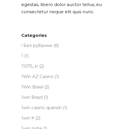
egestas, libero dolor auctor tellus, eu
consectetur neque elit quis nunc.
Categories
! Без рубрики
(6)
1
(1)
11075_tr
(2)
1Win AZ Casino
(1)
1Win Brasil
(2)
1win Brazil
(1)
1win casino spanish
(1)
1win fr
(2)
1win India
(1)