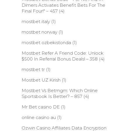
Dimers Activates Benefit Bets For The
Final Four!" – 457
(4)
mostbet italy
(1)
mostbet norway
(1)
mostbet ozbekistonda
(1)
Mostbet Refer A Friend Code: Unlock
$500 In Referral Bonus Deals! – 358
(4)
mostbet tr
(1)
Mostbet UZ Kirish
(1)
Mostbet Vs Betmgm: Which Online
Sportsbook Is Better? – 857
(4)
Mr Bet casino DE
(1)
online casino au
(1)
Ozwin Casino Affiliates Data Encryption