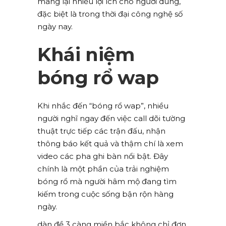
mang lại nhiều lợi ích cho người dùng,
đặc biệt là trong thời đại công nghệ số
ngày nay.
Khái niệm
bóng rổ wap
Khi nhắc đến “bóng rổ wap”, nhiều
người nghĩ ngay đến việc call dõi tường
thuật trực tiếp các trận đấu, nhận
thông báo kết quả và thậm chí là xem
video các pha ghi bàn nổi bật. Đây
chính là một phần của trải nghiệm
bóng rổ mà người hâm mộ đang tìm
kiếm trong cuộc sống bận rộn hàng
ngày.
dàn đề 3 càng miền bắc không chỉ đơn