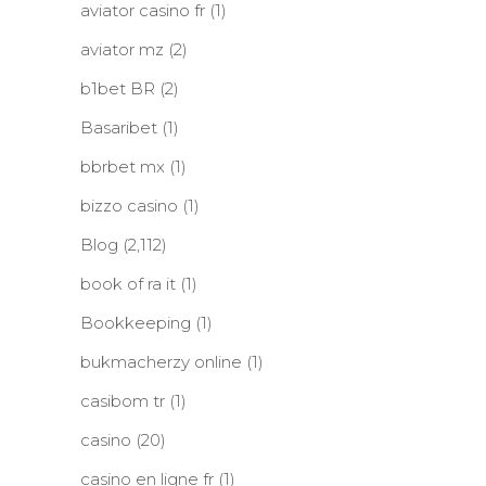
aviator casino fr
(1)
aviator mz
(2)
b1bet BR
(2)
Basaribet
(1)
bbrbet mx
(1)
bizzo casino
(1)
Blog
(2,112)
book of ra it
(1)
Bookkeeping
(1)
bukmacherzy online
(1)
casibom tr
(1)
casino
(20)
casino en ligne fr
(1)