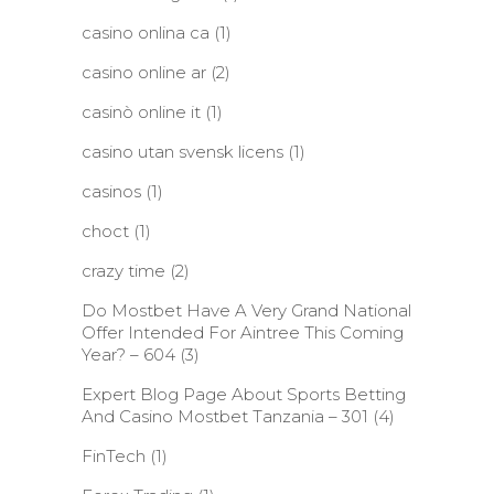
casino onlina ca
(1)
casino online ar
(2)
casinò online it
(1)
casino utan svensk licens
(1)
casinos
(1)
choct
(1)
crazy time
(2)
Do Mostbet Have A Very Grand National
Offer Intended For Aintree This Coming
Year? – 604
(3)
Expert Blog Page About Sports Betting
And Casino Mostbet Tanzania – 301
(4)
FinTech
(1)