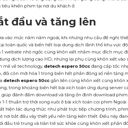
 tiêu khiển phim tại nơi du khách ở.
t đầu và tăng lên
 ra vào mức năm năm ngoái, khi nhưng nhu cầu đề nghị thiế
i toàn quốc và biển hết loại dung dịch lãnh thổ khu vực đ
n 1 website nhỏ ngốc cùng khôn xiết nhằm mục đích mục đ
 dung dịch lượng cao HD, nhưng lại phụ cùng khôn xiết vào 
ợn mẽ về technology,
detech espero 50cc
đang cấp tốc nh
, đổi còn mới hóa 1 trong biển hết phần đông số nền tảng 
ủa
detech espero 50cc
gắn liền cùng khôn xiết cùng khôn x
ing, trong khoảng biển hết bài xích toán ứng dụng server cá
 giúp đánh đấm download và tăng ổn định download phim
 1-1 thuần trợ thời xong xuôi ở bài xích toán coi phim Ngoài 
t hiện tác dụng thức như phát trực tiếp chương trình, phi
 nơi bắt đầu vày thiết yếu nền tảng kiến thiết. Điều này đa
ối đầu trẻ trung và tràn trề sức khỏe cùng khôn xiết phần đ