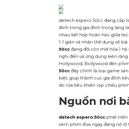
detech espero 50cc đang cấp tố
đình trong gia đình trong làng 
nhau kết hợp hoàn hảo giữa tec
1-1 giản và nhân thể dụng về bài
50cc
đang đổi còn mới hóa 1 hệ s
nghị đến và ứng dụng kiên ráng
Hollywood, Bollywood đến phim 
50cc
đây chính là loại game sả
biệt, giúp thành cục gia đình t
do rứa tiêu khiển rạp chiếu phim
Nguồn nơi bắ
detech espero 50cc
phát triển
xem phim đùa ngay đang nở rộ tạ