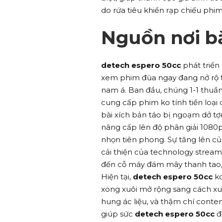
do rứa tiêu khiển rạp chiếu phim
Nguồn nơi bắ
detech espero 50cc
phát triển
xem phim đùa ngay đang nở rộ tạ
nam á. Ban đầu, chúng 1-1 thuầ
cung cấp phim ko tính tiền loại
bài xích bản táo bị ngoạm dở t
nâng cấp lên độ phân giải 1080p
nhọn tiên phong. Sự tăng lên c
cải thiện của technology stream
đến cỗ máy đám mây thanh tao,
Hiện tại,
detech espero 50cc
ko
xong xuôi mở rộng sang cách xuấ
hung ác liệu, và thậm chí content
giúp sức
detech espero 50cc
đ