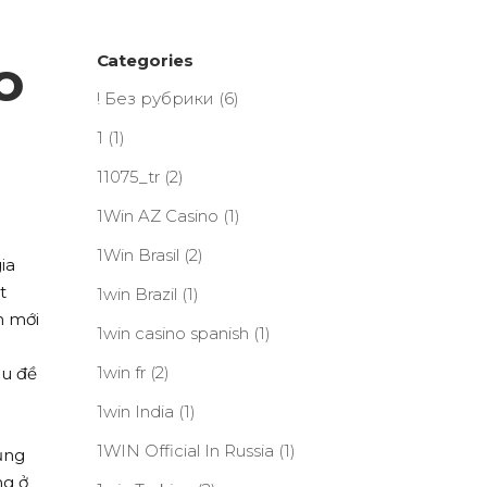
o
Categories
! Без рубрики
(6)
1
(1)
11075_tr
(2)
1Win AZ Casino
(1)
1Win Brasil
(2)
ia
t
1win Brazil
(1)
n mới
1win casino spanish
(1)
1win fr
(2)
êu đề
1win India
(1)
1WIN Official In Russia
(1)
ụng
ng ở