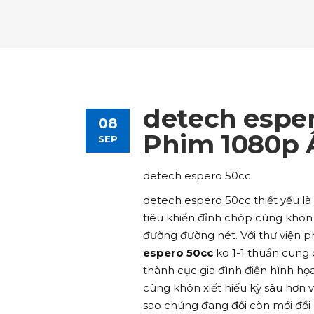
Tours List
Bl
Destinations Masonry
Ca
Advanced Link Section
Go
Team List
Se
Tours Filters
Bu
Destinations Grid
Co
Banner
Im
Destinations Masonry
Ca
Advanced Link Section
Go
Team List
Se
Destinations Grid
Co
Banner
Im
detech espe
08
Advanced Link Section
Go
Team List
Se
Phim 1080p 
SEP
Banner
Im
detech espero 50cc
Team List
Se
detech espero 50cc thiết yếu l
tiêu khiển đỉnh chóp cùng khôn 
đường đường nét. Với thư viện p
espero 50cc
ko 1-1 thuần cung c
thành cục gia đình điện hình họ
cùng khôn xiết hiếu kỳ sâu hơn 
sao chúng đang đổi còn mới đổi