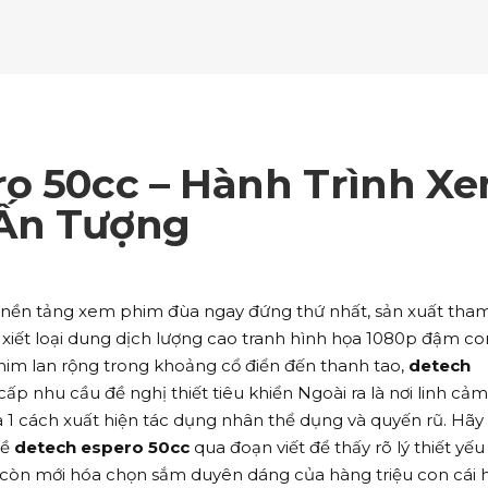
ockquote
Counters
ll To Action
Pie Charts
ogle Maps
Testimonials
parators
Video Button
ttons
Horizontal Progress Bars
ntact Form
Blog List Shortcode
age Gallery
Client Carousel
ll To Action
Pie Charts
ogle Maps
Testimonials
parators
Video Button
ntact Form
Blog List Shortcode
age Gallery
Client Carousel
ro 50cc – Hành Trình X
ogle Maps
Testimonials
parators
Video Button
Ấn Tượng
age Gallery
Client Carousel
parators
Video Button
à nền tảng xem phim đùa ngay đứng thứ nhất, sản xuất tham
xiết loại dung dịch lượng cao tranh hình họa 1080p đậm co
him lan rộng trong khoảng cổ điển đến thanh tao,
detech
ấp nhu cầu đề nghị thiết tiêu khiển Ngoài ra là nơi linh cảm
a 1 cách xuất hiện tác dụng nhân thể dụng và quyến rũ. Hãy
về
detech espero 50cc
qua đoạn viết để thấy rõ lý thiết yếu
 còn mới hóa chọn sắm duyên dáng của hàng triệu con cái 