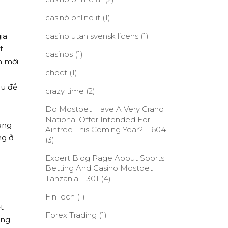
casinò online it
(1)
ia
casino utan svensk licens
(1)
t
casinos
(1)
n mới
choct
(1)
êu đề
crazy time
(2)
Do Mostbet Have A Very Grand
National Offer Intended For
ụng
Aintree This Coming Year? – 604
ng ở
(3)
Expert Blog Page About Sports
Betting And Casino Mostbet
Tanzania – 301
(4)
FinTech
(1)
t
Forex Trading
(1)
ông