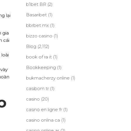
b1bet BR
(2)
Basaribet
(1)
g lại
bbrbet mx
(1)
 gia
bizzo casino
(1)
n cái
Blog
(2,112)
 loài
book of ra it
(1)
Bookkeeping
(1)
 vày
hoàn
bukmacherzy online
(1)
casibom tr
(1)
o
casino
(20)
casino en ligne fr
(1)
casino onlina ca
(1)
casino online ar
(2)