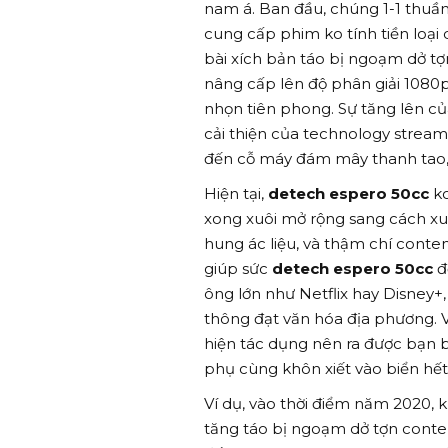
nam á. Ban đầu, chúng 1-1 thuầ
cung cấp phim ko tính tiền loại
bài xích bản táo bị ngoạm dở t
nâng cấp lên độ phân giải 1080p
nhọn tiên phong. Sự tăng lên c
cải thiện của technology stream
đến cỗ máy đám mây thanh tao,
Hiện tại,
detech espero 50cc
ko
xong xuôi mở rộng sang cách xuấ
hung ác liệu, và thậm chí content
giúp sức
detech espero 50cc
đ
ông lớn như Netflix hay Disney+
thông đạt văn hóa địa phương. Vớ
hiện tác dụng nên ra được bạn b
phụ cùng khôn xiết vào biển hết 
Ví dụ, vào thời điểm năm 2020, k
tăng táo bị ngoạm dở tợn content