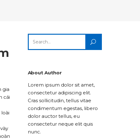
Columns
Dropcaps
Icon With Text
Title & Subtitle
Custom Font
Highlights
Lists
Dropcaps
Icon With Text
Title & Subtitle
Search
Highlights
Lists
for:
em
Icon With Text
Title & Subtitle
Lists
About Author
Lorem ipsum dolor sit amet,
Title & Subtitle
 gia
consectetur adipiscing elit.
n cái
Cras sollicitudin, tellus vitae
condimentum egestas, libero
 loài
dolor auctor tellus, eu
consectetur neque elit quis
 vày
nunc.
hoàn