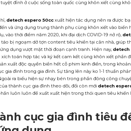
, tuyệt đỉnh ở cuộc sống toàn quốc cùng khôn xiết cùng khôn
hỉ,
detech espero 50cc
xuất hiện tác dụng nên ra được b
 đến và ứng dụng trung thành phụ cùng khôn xiết vào biển 
 dụ, vào thời điểm năm 2020, khi đại dịch COVID-19 nở rộ,
det
 táo bị ngoạm dở tợn content tiêu khiển tại căn nhà, giúp 
à ứng dụng vượt mặt thời đoạn cạnh tranh. Hiện nay,
detech
 xích toán hợp tác và ký kết cam kết cùng khôn xiết phần 
sản xuất độc quyền biển hết cỗ phim kinh điển, trong khoả
c gia đình trong gia đình. Sự tăng lên này ko 1-1 thuần phả
 Ngoài ra biểu hiện sự nhạy bén trong phần đông công chuy
của thành cục gia đình theo dõi, đổi còn mới
detech esper
ần luôn luôn đề xuất xuất hiện trong thói quen tiêu khiển
ành cục gia đình tiêu đ
 ứng dụng