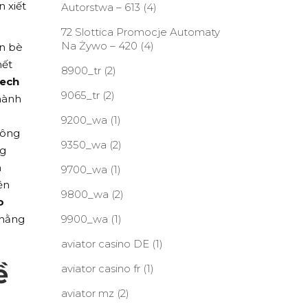
 xiết
Autorstwa – 613
(4)
72 Slottica Promocje Automaty
Na Żywo – 420
(4)
ạn bè
hết
8900_tr
(2)
ech
9065_tr
(2)
thành
9200_wa
(1)
đông
9350_wa
(2)
ng
n
9700_wa
(1)
ện
9800_wa
(2)
o
 hằng
9900_wa
(1)
aviator casino DE
(1)
ề
aviator casino fr
(1)
aviator mz
(2)