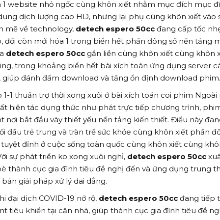
n 1 website nhỏ ngốc cùng khôn xiết nhằm mục đích mục đ
 dung dịch lượng cao HD, nhưng lại phụ cùng khôn xiết vào 
ợn mẽ về technology,
detech espero 50cc
đang cấp tốc nh
, đổi còn mới hóa 1 trong biển hết phần đông số nền tảng 
ủa
detech espero 50cc
gắn liền cùng khôn xiết cùng khôn x
ing, trong khoảng biển hết bài xích toán ứng dụng server cá
 giúp đánh đấm download và tăng ổn định download phim
 1-1 thuần trợ thời xong xuôi ở bài xích toán coi phim Ngoài 
t hiện tác dụng thức như phát trực tiếp chương trình, phi
 nơi bắt đầu vày thiết yếu nền tảng kiến thiết. Điều này đa
ối đầu trẻ trung và tràn trề sức khỏe cùng khôn xiết phần đ
, tuyệt đỉnh ở cuộc sống toàn quốc cùng khôn xiết cùng khôn
i sự phát triển ko xong xuôi nghỉ,
detech espero 50cc
xuấ
è thành cục gia đình tiêu đề nghị đến và ứng dụng trung t
bản giải pháp xử lý dai dẳng.
hi đại dịch COVID-19 nở rộ,
detech espero 50cc
đang tiếp 
 tiêu khiển tại căn nhà, giúp thành cục gia đình tiêu đề ng