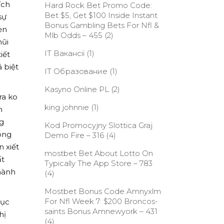
ích
Hard Rock Bet Promo Code:
Bet $5, Get $100 Inside Instant
sự
Bonus Gambling Bets For Nfl &
ẹn
Mlb Odds – 455
(2)
mũi
IT Вакансії
(1)
iết
 biệt
IT Образование
(1)
.
Kasyno Online PL
(2)
ra ko
king johnnie
(1)
m
ng
Kod Promocyjny Slottica Graj
ông
Demo Fire – 316
(4)
 xiết
‎mostbet Bet About Lotto On
t
Typically The App Store – 783
hành
(4)
Mostbet Bonus Code Amnyxlm
For Nfl Week 7: $200 Broncos-
tục
saints Bonus Amnewyork – 431
hị
(4)