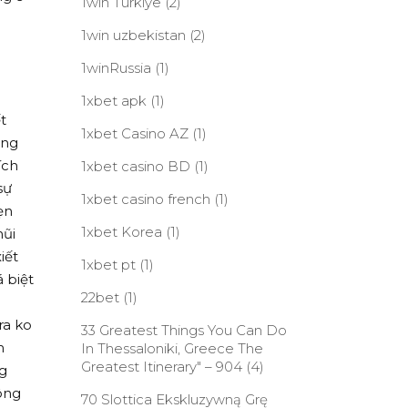
1win Turkiye
(2)
1win uzbekistan
(2)
1winRussia
(1)
1xbet apk
(1)
t
1xbet Casino AZ
(1)
ông
ích
1xbet casino BD
(1)
sự
1xbet casino french
(1)
ẹn
1xbet Korea
(1)
mũi
iết
1xbet pt
(1)
 biệt
22bet
(1)
.
ra ko
33 Greatest Things You Can Do
m
In Thessaloniki, Greece The
Greatest Itinerary" – 904
(4)
ng
ông
70 Slottica Ekskluzywną Grę