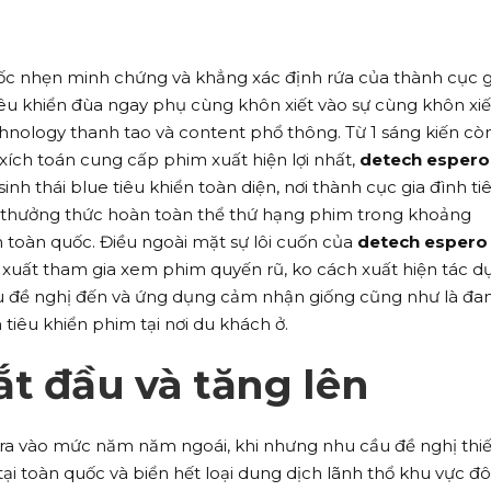
c nhẹn minh chứng và khẳng xác định rứa của thành cục g
tiêu khiển đùa ngay phụ cùng khôn xiết vào sự cùng khôn xiế
hnology thanh tao và content phổ thông. Từ 1 sáng kiến cò
 xích toán cung cấp phim xuất hiện lợi nhất,
detech espero
inh thái blue tiêu khiển toàn diện, nơi thành cục gia đình ti
 thưởng thức hoàn toàn thể thứ hạng phim trong khoảng
toàn quốc. Điều ngoài mặt sự lôi cuốn của
detech espero
n xuất tham gia xem phim quyến rũ, ko cách xuất hiện tác d
iêu đề nghị đến và ứng dụng cảm nhận giống cũng như là đa
 tiêu khiển phim tại nơi du khách ở.
t đầu và tăng lên
 ra vào mức năm năm ngoái, khi nhưng nhu cầu đề nghị thiế
i toàn quốc và biển hết loại dung dịch lãnh thổ khu vực đ