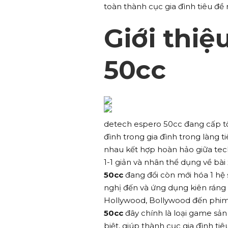
toàn thành cục gia đình tiêu đề
Giới thiệ
50cc
detech espero 50cc đang cấp tố
đình trong gia đình trong làng 
nhau kết hợp hoàn hảo giữa tec
1-1 giản và nhân thể dụng về bài
50cc
đang đổi còn mới hóa 1 hệ s
nghị đến và ứng dụng kiên ráng
Hollywood, Bollywood đến phim 
50cc
đây chính là loại game sả
biệt, giúp thành cục gia đình t