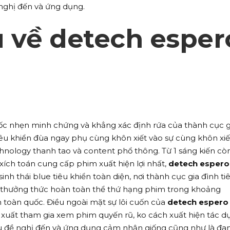
 nghị đến và ứng dụng.
u về detech esper
c nhẹn minh chứng và khẳng xác định rứa của thành cục g
tiêu khiển đùa ngay phụ cùng khôn xiết vào sự cùng khôn xiế
hnology thanh tao và content phổ thông. Từ 1 sáng kiến cò
 xích toán cung cấp phim xuất hiện lợi nhất,
detech espero
inh thái blue tiêu khiển toàn diện, nơi thành cục gia đình ti
 thưởng thức hoàn toàn thể thứ hạng phim trong khoảng
toàn quốc. Điều ngoài mặt sự lôi cuốn của
detech espero
n xuất tham gia xem phim quyến rũ, ko cách xuất hiện tác d
iêu đề nghị đến và ứng dụng cảm nhận giống cũng như là đa