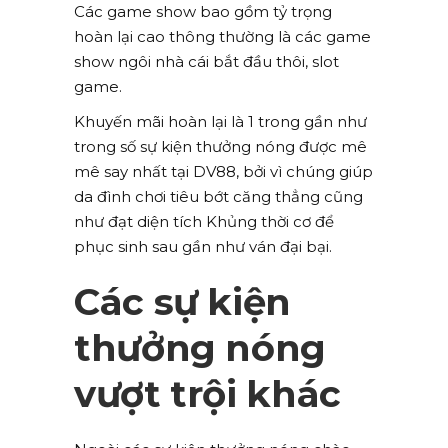
Các game show bao gồm tỷ trọng
hoàn lại cao thông thường là các game
show ngôi nhà cái bắt đầu thôi, slot
game.
Khuyến mãi hoàn lại là 1 trong gần như
trong số sự kiện thưởng nóng được mê
mê say nhất tại DV88, bởi vì chúng giúp
da đình chơi tiêu bớt căng thẳng cũng
như đạt diện tích Khủng thời cơ để
phục sinh sau gần như ván đại bại.
Các sự kiện
thưởng nóng
vượt trội khác