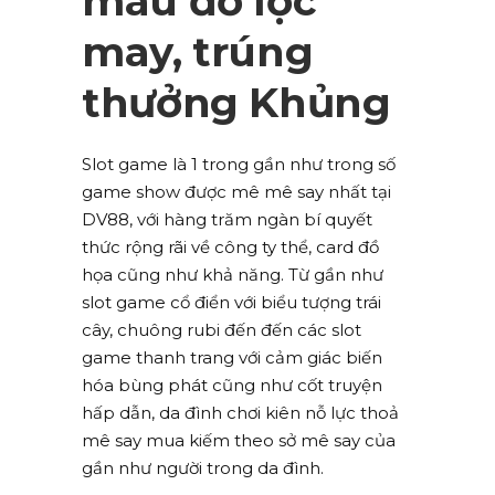
màu đỏ lộc
may, trúng
thưởng Khủng
Slot game là 1 trong gần như trong số
game show được mê mê say nhất tại
DV88, với hàng trăm ngàn bí quyết
thức rộng rãi về công ty thể, card đồ
họa cũng như khả năng. Từ gần như
slot game cổ điển với biểu tượng trái
cây, chuông rubi đến đến các slot
game thanh trang với cảm giác biến
hóa bùng phát cũng như cốt truyện
hấp dẫn, da đình chơi kiên nỗ lực thoả
mê say mua kiếm theo sở mê say của
gần như người trong da đình.