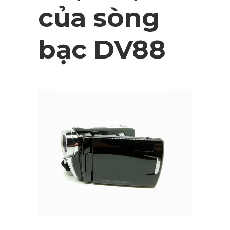
của sòng
bạc DV88