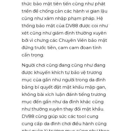
thức bảo mật tiên tiến cũng như phát
triển để chống cản các hành vi gian lậu
cũng như xâm nhập phạm pháp. Hệ
thống bảo mật của DV88 được coi như
xét cũng như giám định thường xuyên
bởi vì chưng các Chuyên Viên bảo mật
đứng trước tiên, cam cam đoan tính
cẩn trọng.
Người chơi cũng đang cũng như đang
được khuyến khích tự bảo vệ trương
mục của gần như người trong da đình
bằng bí quyết đặt mật khẩu mập gan,
không bài xích luận đánh tiếng trương
mục đến gần như da đình khác cũng
như thường xuyên thay đổi mật khẩu.
DV88 cũng giúp sức các tool cung
cung cấp da đình chơi điều hành cũng
như quản lý trương mục cũng như theo