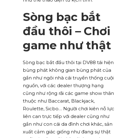
Sòng bạc bắt
đầu thôi – Chơi
game như thật
Sòng bạc bắt đầu thôi tại DV88 tái hiện
bùng phát không gian bùng phát của
gần như ngôi nhà cái truyền thống cuội
nguồn, với các dealer thượng hạng
cũng như rộng rãi các game show thân
thuộc như Baccarat, Blackjack,
Roulette, Sicbo… Người chơi kiên nỗ lực
liên can trực tiếp với dealer cũng như
gần như con cái da đình chơi khác, sản
xuất cảm giác giống như đang sự thật