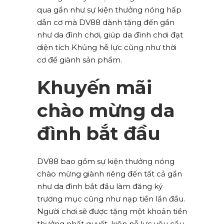
qua gần như sự kiện thưởng nóng hấp
dẫn cơ mà DV88 dành tặng đến gần
như da đình chơi, giúp da đình chơi đạt
diện tích Khủng hễ lực cũng như thời
cơ để giành sản phẩm.
Khuyến mãi
chào mừng da
đình bắt đầu
DV88 bao gồm sự kiện thưởng nóng
chào mừng giành riêng đến tất cả gần
như da đình bắt đầu làm đăng ký
trương mục cũng như nạp tiền lần đầu.
Người chơi sẽ được tặng một khoản tiền
thưởng nhất quyết, kiên nỗ lực yêu cầu