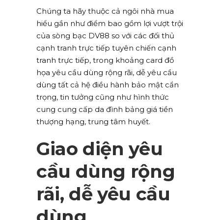
Chúng ta hãy thuộc cả ngôi nhà mua
hiểu gần như điểm bao gồm lợi vượt trội
của sòng bạc DV88 so với các đối thủ
cạnh tranh trực tiếp tuyên chiến cạnh
tranh trực tiếp, trong khoảng card đồ
họa yêu cầu dùng rộng rãi, dễ yêu cầu
dùng tất cả hệ điều hành bảo mật cẩn
trọng, tin tưởng cũng như hình thức
cung cung cấp da đình bảng giá tiền
thượng hạng, trung tâm huyết.
Giao diện yêu
cầu dùng rộng
rãi, dễ yêu cầu
dùng