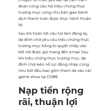
đoan công câu hỏi triệu chứng thực
trương mục cũng như bàn giao bệnh
dịch thanh toán được thực hành thuận
lợi.
Sau khi hoàn tất câu hỏi làm đăng ký,
da đình chơi yêu cầu triệu chứng thực
trương mục bằng bí quyết nhấp vào
kết nối được gửi mang đến email. Sau
khi triệu chứng thực trương mục, da
đình chơi kiên nỗ lực đăng nhập cũng
như bắt đầu bao gồm tham da vào các
game show tại DV88.
Nạp tiền rộng
rãi, thuận lợi