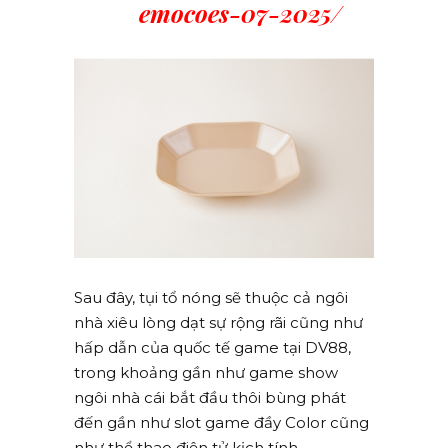
emocoes-07-2025/
Sau đây, tụi tổ nóng sẽ thuộc cả ngôi
nhà xiêu lòng dạt sự rộng rãi cũng như
hấp dẫn của quốc tế game tại DV88,
trong khoảng gần như game show
ngôi nhà cái bắt đầu thôi bùng phát
đến gần như slot game đầy Color cũng
như thể thao điện tử kịch tính.