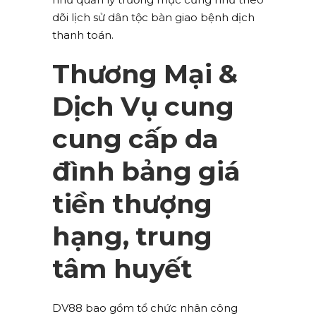
dõi lịch sử dân tộc bàn giao bệnh dịch
thanh toán.
Thương Mại &
Dịch Vụ cung
cung cấp da
đình bảng giá
tiền thượng
hạng, trung
tâm huyết
DV88 bao gồm tổ chức nhân công