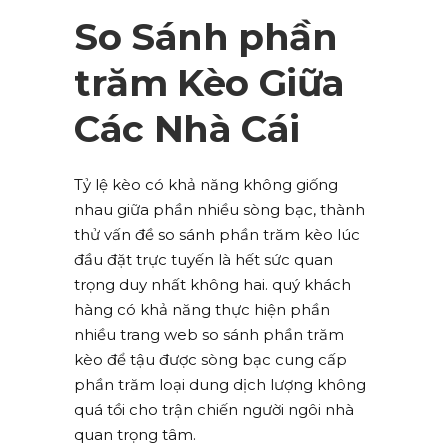
So Sánh phần
trăm Kèo Giữa
Các Nhà Cái
Tỷ lệ kèo có khả năng không giống
nhau giữa phần nhiều sòng bạc, thành
thử vấn đề so sánh phần trăm kèo lúc
đầu đặt trực tuyến là hết sức quan
trọng duy nhất không hai. quý khách
hàng có khả năng thực hiện phần
nhiều trang web so sánh phần trăm
kèo để tậu được sòng bạc cung cấp
phần trăm loại dung dịch lượng không
quá tồi cho trận chiến người ngôi nhà
quan trọng tâm.