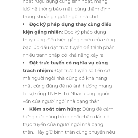
hoạt rượu đụng cùng sinh hoạt, mạng
lưới hệ thống bảo mật, cùng thẩm định
trong khoảng người ngôi nhà chơi.
Đọc kỹ pháp dụng thay cùng điều
kiện gắng nhiên:
Đọc kỹ pháp dụng
thay cùng điều kiện gắng nhiên của sòng
bạc lúc đầu đặt trực tuyến để tránh phần
nhiều tranh chấp có khả năng xảy ra.
Đặt trực tuyến có nghĩa vụ cùng
trách nhiệm:
Đặt trực tuyến số tiền cơ
mà người ngôi nhà cũng có khả năng
mất cùng đừng để nó ảnh hưởng mang
lại sự sống TNHH Tư Nhân cùng nguồn
vốn của người ngôi nhà dạng thân.
Kiểm soát cảm hứng:
Đừng để cảm
hứng cửa hàng bỏ ra phối chấp dấn cá
trực tuyến của người ngôi nhà dạng
thân. Hãy giữ bình thản cùng chuyển nêu