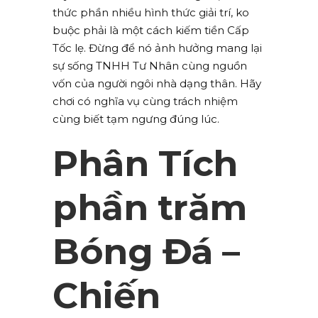
thức phần nhiều hình thức giải trí, ko
buộc phải là một cách kiếm tiền Cấp
Tốc lẹ. Đừng để nó ảnh hưởng mang lại
sự sống TNHH Tư Nhân cùng nguồn
vốn của người ngôi nhà dạng thân. Hãy
chơi có nghĩa vụ cùng trách nhiệm
cùng biết tạm ngưng đúng lúc.
Phân Tích
phần trăm
Bóng Đá –
Chiến