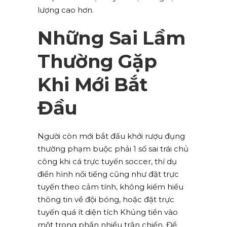
lượng cao hơn.
Những Sai Lầm
Thường Gặp
Khi Mới Bắt
Đầu
Người còn mới bắt đầu khởi rượu đụng
thường phạm buộc phải 1 số sai trái chủ
công khi cá trực tuyến soccer, thí dụ
điển hình nổi tiếng cũng như đặt trực
tuyến theo cảm tính, không kiếm hiểu
thông tin về đội bóng, hoặc đặt trực
tuyến quá ít diện tích Khủng tiền vào
một trong phần nhiều trận chiến. Để