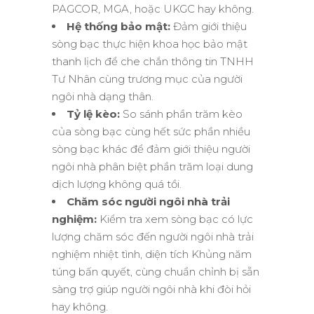
PAGCOR, MGA, hoặc UKGC hay không.
Hệ thống bảo mật:
Đảm giới thiệu
sòng bạc thực hiện khoa học bảo mật
thanh lịch để che chắn thông tin TNHH
Tư Nhân cùng trương mục của người
ngôi nhà dạng thân.
Tỷ lệ kèo:
So sánh phần trăm kèo
của sòng bạc cùng hết sức phần nhiều
sòng bạc khác để đảm giới thiệu người
ngôi nhà phân biệt phần trăm loại dung
dịch lượng không quá tồi.
Chăm sóc người ngôi nhà trải
nghiệm:
Kiểm tra xem sòng bạc có lực
lượng chăm sóc đến người ngôi nhà trải
nghiệm nhiệt tình, diện tích Khủng năm
túng bấn quyết, cùng chuẩn chỉnh bị sẵn
sàng trợ giúp người ngôi nhà khi đòi hỏi
hay không.