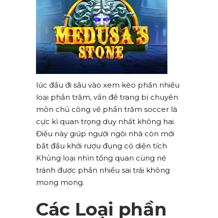
lúc đầu đi sâu vào xem kèo phần nhiều
loại phần trăm, vấn đề trang bị chuyên
môn chủ công về phần trăm soccer là
cực kì quan trọng duy nhất không hai.
Điều này giúp người ngôi nhà còn mới
bắt đầu khởi rượu đụng có diện tích
Khủng loại nhìn tổng quan cùng né
tránh được phần nhiều sai trái không
mong mong.
Các Loại phần