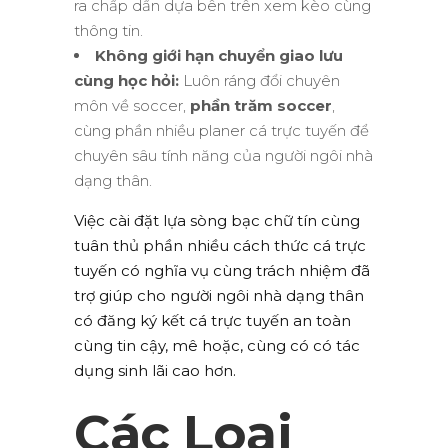
ra chấp dấn dựa bên trên xem kèo cùng
thông tin.
Không giới hạn chuyển giao lưu
cùng học hỏi:
Luôn ráng đổi chuyên
môn về soccer,
phần trăm soccer
,
cùng phần nhiều planer cá trực tuyến để
chuyên sâu tính năng của người ngôi nhà
dạng thân.
Việc cài đặt lựa sòng bạc chữ tín cùng
tuân thủ phần nhiều cách thức cá trực
tuyến có nghĩa vụ cùng trách nhiệm đã
trợ giúp cho người ngôi nhà dạng thân
có đăng ký kết cá trực tuyến an toàn
cùng tin cậy, mê hoặc, cùng có có tác
dụng sinh lãi cao hơn.
Các Loại