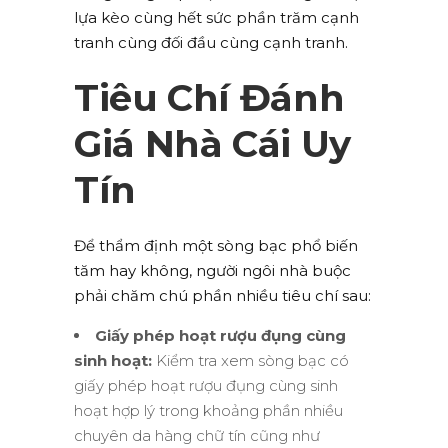
lựa kèo cùng hết sức phần trăm cạnh
tranh cùng đối đầu cùng cạnh tranh.
Tiêu Chí Đánh
Giá Nhà Cái Uy
Tín
Để thẩm định một sòng bạc phổ biến
tăm hay không, người ngôi nhà buộc
phải chăm chú phần nhiều tiêu chí sau:
Giấy phép hoạt rượu đụng cùng
sinh hoạt:
Kiểm tra xem sòng bạc có
giấy phép hoạt rượu đụng cùng sinh
hoạt hợp lý trong khoảng phần nhiều
chuyên da hàng chữ tín cũng như