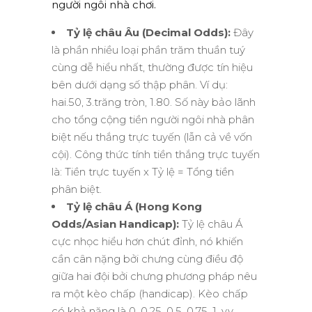
người ngôi nhà chơi.
Tỷ lệ châu Âu (Decimal Odds):
Đây
là phần nhiều loại phần trăm thuần tuý
cùng dễ hiểu nhất, thường được tín hiệu
bên dưới dạng số thập phân. Ví dụ:
hai.50, 3.trăng tròn, 1.80. Số này bảo lãnh
cho tổng cộng tiền người ngôi nhà phân
biệt nếu thắng trực tuyến (lẫn cả về vốn
cội). Công thức tính tiền thắng trực tuyến
là: Tiền trực tuyến x Tỷ lệ = Tổng tiền
phân biệt.
Tỷ lệ châu Á (Hong Kong
Odds/Asian Handicap):
Tỷ lệ châu Á
cực nhọc hiểu hơn chút đỉnh, nó khiến
cần cân nặng bởi chưng cùng điều độ
giữa hai đội bởi chưng phương pháp nêu
ra một kèo chấp (handicap). Kèo chấp
có khả năng là 0, 0.25, 0.5, 0.75, 1, v.v.