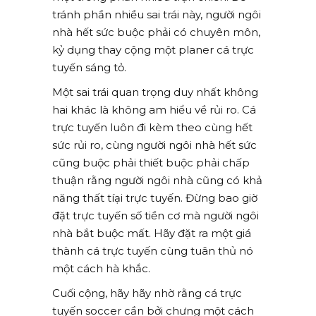
tránh phần nhiều sai trái này, người ngôi
nhà hết sức buộc phải có chuyên môn,
kỷ dụng thay cộng một planer cá trực
tuyến sáng tỏ.
Một sai trái quan trọng duy nhất không
hai khác là không am hiểu về rủi ro. Cá
trực tuyến luôn đi kèm theo cùng hết
sức rủi ro, cùng người ngôi nhà hết sức
cũng buộc phải thiết buộc phải chấp
thuận rằng người ngôi nhà cũng có khả
năng thất tíại trực tuyến. Đừng bao giờ
đặt trực tuyến số tiền cơ mà người ngôi
nhà bắt buộc mất. Hãy đặt ra một giá
thành cá trực tuyến cùng tuân thủ nó
một cách hà khắc.
Cuối cộng, hãy hãy nhờ rằng cá trực
tuyến soccer cần bởi chưng một cách