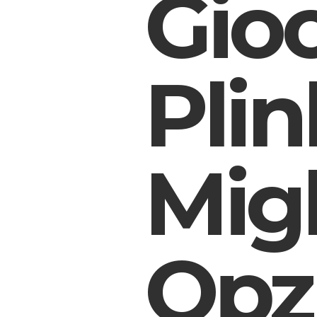
Gio
Plin
Migl
Opz