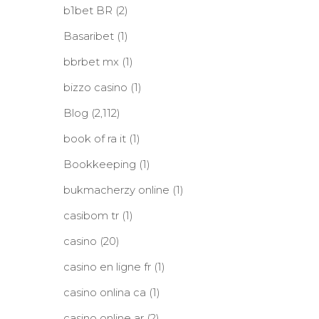
b1bet BR
(2)
Basaribet
(1)
bbrbet mx
(1)
bizzo casino
(1)
Blog
(2,112)
book of ra it
(1)
Bookkeeping
(1)
bukmacherzy online
(1)
casibom tr
(1)
casino
(20)
casino en ligne fr
(1)
casino onlina ca
(1)
casino online ar
(2)