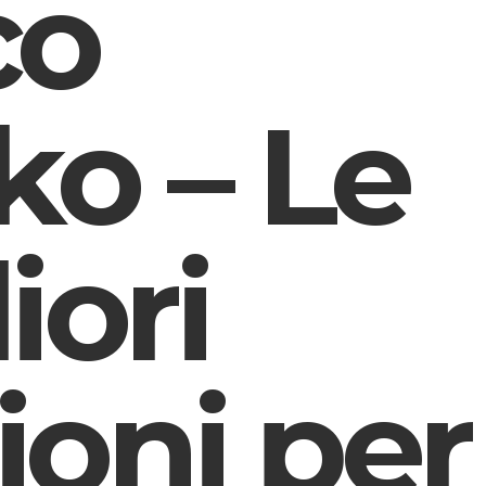
co
ko – Le
iori
ioni per