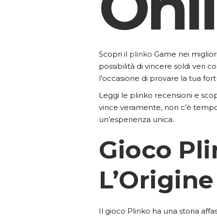
Onl
Scopri il
plinko
Game nei migliori 
possibilità di vincere soldi veri
l’occasione di provare la tua for
Leggi le plinko recensioni e scop
vince veramente, non c’è tempo 
un’esperienza unica.
Gioco Pli
L’Origine
Il gioco Plinko ha una storia affa