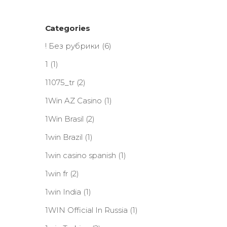
Categories
! Без рубрики
(6)
1
(1)
11075_tr
(2)
1Win AZ Casino
(1)
1Win Brasil
(2)
1win Brazil
(1)
1win casino spanish
(1)
1win fr
(2)
1win India
(1)
1WIN Official In Russia
(1)