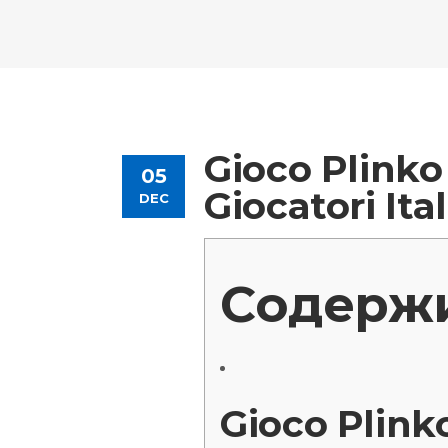
Tours List
Bl
Destinations Masonry
Ca
Advanced Link Section
Go
Team List
Se
Tours Filters
Bu
Destinations Grid
Co
Banner
Im
Destinations Masonry
Ca
Advanced Link Section
Go
Team List
Se
Destinations Grid
Co
Banner
Im
Gioco Plinko 
05
Advanced Link Section
Go
Team List
Se
Giocatori Ita
DEC
Banner
Im
Team List
Se
Содерж
Gioco Plinko