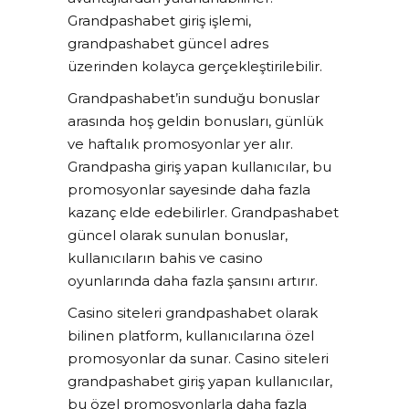
Grandpashabet giriş işlemi,
grandpashabet güncel adres
üzerinden kolayca gerçekleştirilebilir.
Grandpashabet’in sunduğu bonuslar
arasında hoş geldin bonusları, günlük
ve haftalık promosyonlar yer alır.
Grandpasha giriş yapan kullanıcılar, bu
promosyonlar sayesinde daha fazla
kazanç elde edebilirler. Grandpashabet
güncel olarak sunulan bonuslar,
kullanıcıların bahis ve casino
oyunlarında daha fazla şansını artırır.
Casino siteleri grandpashabet olarak
bilinen platform, kullanıcılarına özel
promosyonlar da sunar. Casino siteleri
grandpashabet giriş yapan kullanıcılar,
bu özel promosyonlarla daha fazla