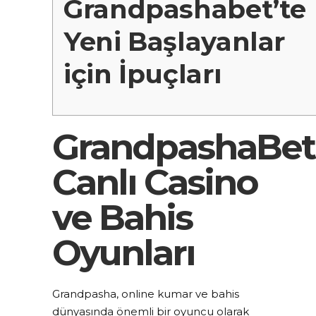
Grandpashabet’te
Yeni Başlayanlar
için İpuçları
GrandpashaBet
Canlı Casino
ve Bahis
Oyunları
Grandpasha, online kumar ve bahis
dünyasında önemli bir oyuncu olarak