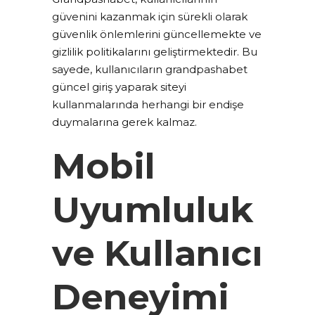
güvenini kazanmak için sürekli olarak
güvenlik önlemlerini güncellemekte ve
gizlilik politikalarını geliştirmektedir. Bu
sayede, kullanıcıların grandpashabet
güncel giriş yaparak siteyi
kullanmalarında herhangi bir endişe
duymalarına gerek kalmaz.
Mobil
Uyumluluk
ve Kullanıcı
Deneyimi