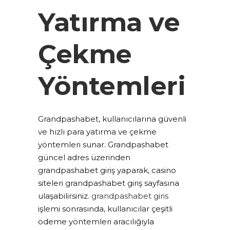
Yatırma ve
Çekme
Yöntemleri
Grandpashabet, kullanıcılarına güvenli
ve hızlı para yatırma ve çekme
yöntemleri sunar. Grandpashabet
güncel adres üzerinden
grandpashabet giriş yaparak, casino
siteleri grandpashabet giriş sayfasına
ulaşabilirsiniz.
grandpashabet giris
işlemi sonrasında, kullanıcılar çeşitli
ödeme yöntemleri aracılığıyla