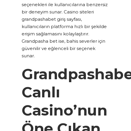
seçenekleri ile kullanıcılarına benzersiz
bir deneyim sunar. Casino siteleri
grandpashabet giriş sayfası,
kullanıcıların platforma hızlı bir şekilde
erişim sağlamasını kolaylaştırır.
Grandpasha bet ise, bahis severler için
güvenilir ve eğlenceli bir seçenek
sunar.
Grandpashabe
Canlı
Casino’nun
Öne Çıkan