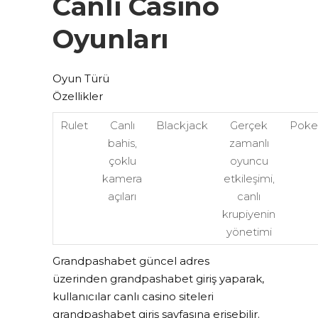
Canlı Casino
Oyunları
Oyun Türü
Özellikler
Rulet
Canlı
Blackjack
Gerçek
Poke
bahis,
zamanlı
çoklu
oyuncu
kamera
etkileşimi,
açıları
canlı
krupiyenin
yönetimi
Grandpashabet güncel adres
üzerinden grandpashabet giriş yaparak,
kullanıcılar canlı casino siteleri
grandpashabet giriş sayfasına erişebilir.