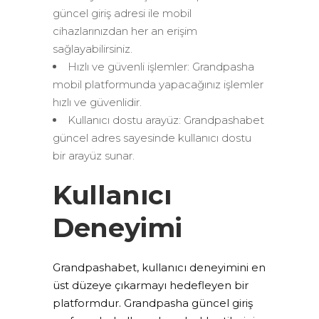
güncel giriş adresi ile mobil
cihazlarınızdan her an erişim
sağlayabilirsiniz.
Hızlı ve güvenli işlemler: Grandpasha
mobil platformunda yapacağınız işlemler
hızlı ve güvenlidir.
Kullanıcı dostu arayüz: Grandpashabet
güncel adres sayesinde kullanıcı dostu
bir arayüz sunar.
Kullanıcı
Deneyimi
Grandpashabet, kullanıcı deneyimini en
üst düzeye çıkarmayı hedefleyen bir
platformdur. Grandpasha güncel giriş