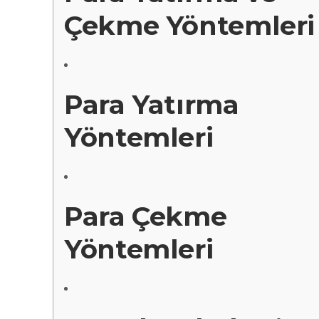
Çekme Yöntemleri
Para Yatırma
Yöntemleri
Para Çekme
Yöntemleri