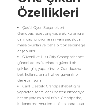
Özellikleri
Çeşitli Oyun Seçenekleri:
Grandpashabet giriş yaparak, kullanıcılar
canlı casino oyunlarının yanı sıra, slotlar,
masa oyunları ve daha birçok seçeneğe
erişebilirler.
Güvenli ve Hızlı Giriş: Grandpashabet
güncel adres üzerinden güvenli bir
şekilde giriş yapabilirsiniz. Grandpasha
bet, kullanıcılarına hızlı ve güvenilir bir
deneyim sunar.
Canlı Destek: Grandpashabet giriş
yaptıktan sonra, canlı destek hizmetiyle
her an yardım alabilirsiniz. Grandpasha,
kullanıcı memnuniyetini ön planda tutar.