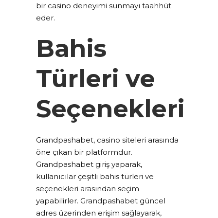
bir casino deneyimi sunmayı taahhüt
eder.
Bahis
Türleri ve
Seçenekleri
Grandpashabet, casino siteleri arasında
öne çıkan bir platformdur.
Grandpashabet giriş yaparak,
kullanıcılar çeşitli bahis türleri ve
seçenekleri arasından seçim
yapabilirler. Grandpashabet güncel
adres üzerinden erişim sağlayarak,