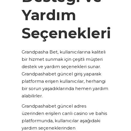
Yardım
Seçenekleri
Grandpasha Bet, kullanıcılarına kaliteli
bir hizmet sunmak için çeşitli müşteri
destek ve yardım seçenekleri sunar.
Grandpashabet güncel giriş yaparak
platforma erişen kullanıcılar, herhangi
bir sorun yaşadıklarında hemen yardım
alabilirler.
Grandpashabet güncel adres
üzerinden erişilen canlı casino ve bahis
platformunda, kullanıcılar aşağıdaki
yardım seçeneklerinden