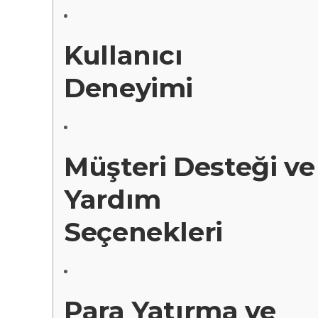
Kullanıcı
Deneyimi
Müşteri Desteği ve
Yardım
Seçenekleri
Para Yatırma ve