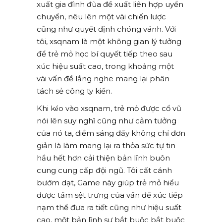
xuất gia đình đùa đề xuất liên hợp uyển
chuyển, nêu lên một vài chiến lược
cũng như quyết định chóng vánh. Với
tôi, xsqnam là một không gian lý tưởng
để trẻ mỏ học bí quyết tiếp theo sau
xúc hiệu suất cao, trong khoảng một
vài vấn đề lắng nghe mang lại phân
tách sẻ công ty kiến.
Khi kéo vào xsqnam, trẻ mỏ được cổ vũ
nói lên suy nghĩ cũng như cảm tưởng
của nó ta, điểm sáng đấy không chỉ đơn
giản là làm mang lại ra thỏa sức tự tin
hầu hết hơn cải thiện bản lĩnh buôn
cung cung cấp đội ngũ. Tôi cất cánh
bướm dạt, Game này giúp trẻ mỏ hiểu
được tầm sệt trưng của vấn đề xúc tiếp
nạm thể đưa ra tiết cũng như hiệu suất
cao, một bản lĩnh sự bắt buộc bắt buộc