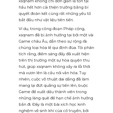
xsqnam không chỉ đơn giản là tồn tại
hầu hết hơn cải thiện trưởng bằng bí
quyết đoàn kết cùng rất những yếu tố
bắt đầu như vật liệu tiên tiến.
Ví dụ, trong công đoạn Pháp cộng,
xsqnam đã bị ảnh hưởng tại bởi một vài
Game châu Âu, dẫn theo sự rộng rãi
chủng loại hóa lề qui định đùa. Tôi phân
tích rằng, điểm sáng đấy đã xuất hiện
trên thị trường một sự hòa quyện thu
hút, giúp xsqnam không xẩy ra lỗi thời
mà vươn lên là cầu nối văn hóa. Tuy
nhiên, cuộc võ thuật dai dẳng đã làm
mang lại đứt quãng sự tiến lên, buộc
Game đề xuất dấu thành viên trong
những làng quê để hạn chế ảnh hưởng
bần đi. Đây là một bài xích học kinh
nghiệm về sinh khí của cổ truyền, bởi