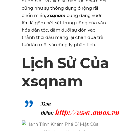
quen biết. Với lịch sử dân tộc chậm đời
cũng như sự thông dụng ở rộng rãi
chốn miền,
xsqnam
cũng đang vươn
lên là gồm nét sệt trưng riêng của văn
hóa dân tộc, đắm đuối sự dồn vào
thảnh thơi đầu mang lại chân đùa trẻ
tuổi lẫn một vài công ty phân tích.
Lịch Sử Của
xsqnam
Xem
http://www.amos.vn
thêm: