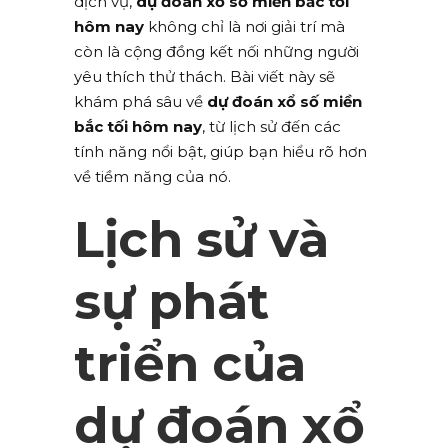
dịch vụ,
dự đoán xổ số miền bắc tối
hôm nay
không chỉ là nơi giải trí mà
còn là cộng đồng kết nối những người
yêu thích thử thách. Bài viết này sẽ
khám phá sâu về
dự đoán xổ số miền
bắc tối hôm nay
, từ lịch sử đến các
tính năng nổi bật, giúp bạn hiểu rõ hơn
về tiềm năng của nó.
Lịch sử và
sự phát
triển của
dự đoán xổ