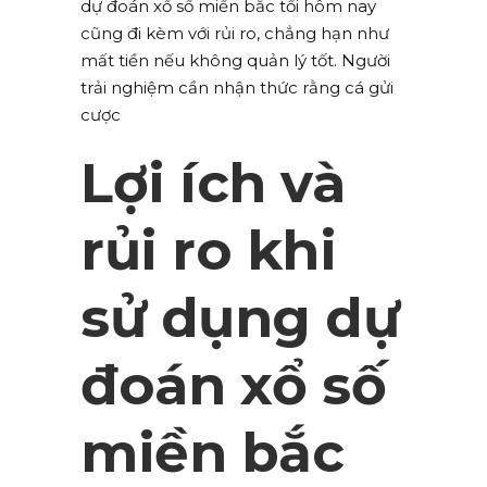
dự đoán xổ số miền bắc tối hôm nay
cũng đi kèm với rủi ro, chẳng hạn như
mất tiền nếu không quản lý tốt. Người
trải nghiệm cần nhận thức rằng cá gửi
cược
Lợi ích và
rủi ro khi
sử dụng dự
đoán xổ số
miền bắc