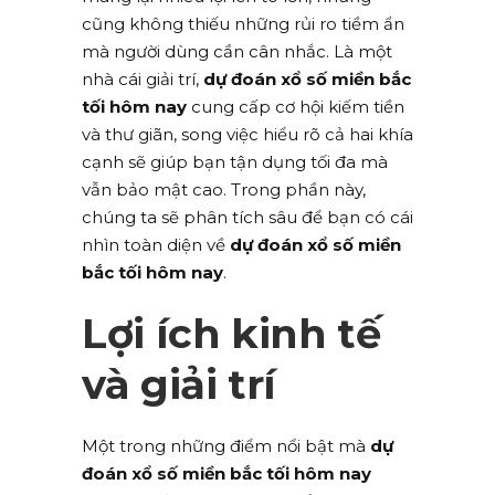
cũng không thiếu những rủi ro tiềm ẩn
mà người dùng cần cân nhắc. Là một
nhà cái giải trí,
dự đoán xổ số miền bắc
tối hôm nay
cung cấp cơ hội kiếm tiền
và thư giãn, song việc hiểu rõ cả hai khía
cạnh sẽ giúp bạn tận dụng tối đa mà
vẫn bảo mật cao. Trong phần này,
chúng ta sẽ phân tích sâu để bạn có cái
nhìn toàn diện về
dự đoán xổ số miền
bắc tối hôm nay
.
Lợi ích kinh tế
và giải trí
Một trong những điểm nổi bật mà
dự
đoán xổ số miền bắc tối hôm nay