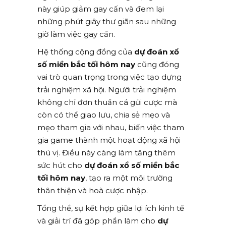
này giúp giảm gay cấn và đem lại
những phút giây thư giãn sau những
giờ làm việc gay cấn.
Hệ thống cộng đồng của
dự đoán xổ
số miền bắc tối hôm nay
cũng đóng
vai trò quan trọng trong việc tạo dựng
trải nghiệm xã hội. Người trải nghiệm
không chỉ đơn thuần cá gửi cược mà
còn có thể giao lưu, chia sẻ mẹo và
mẹo tham gia với nhau, biến việc tham
gia game thành một hoạt động xã hội
thú vị. Điều này càng làm tăng thêm
sức hút cho
dự đoán xổ số miền bắc
tối hôm nay
, tạo ra một môi trường
thân thiện và hoà cược nhập.
Tổng thể, sự kết hợp giữa lợi ích kinh tế
và giải trí đã góp phần làm cho
dự