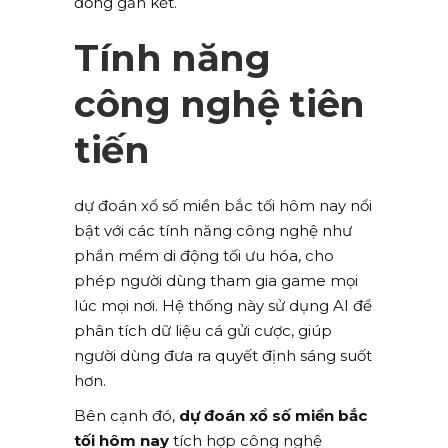
đồng gắn kết.
Tính năng
công nghệ tiên
tiến
dự đoán xổ số miền bắc tối hôm nay nổi
bật với các tính năng công nghệ như
phần mềm di động tối ưu hóa, cho
phép người dùng tham gia game mọi
lúc mọi nơi. Hệ thống này sử dụng AI để
phân tích dữ liệu cá gửi cược, giúp
người dùng đưa ra quyết định sáng suốt
hơn.
Bên cạnh đó,
dự đoán xổ số miền bắc
tối hôm nay
tích hợp công nghệ