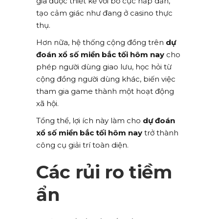
gia được thiết kế với bố cục hấp dẫn,
tạo cảm giác như đang ở casino thực
thụ.
Hơn nữa, hệ thống cộng đồng trên
dự
đoán xổ số miền bắc tối hôm nay
cho
phép người dùng giao lưu, học hỏi từ
cộng đồng người dùng khác, biến việc
tham gia game thành một hoạt động
xã hội.
Tổng thể, lợi ích này làm cho
dự đoán
xổ số miền bắc tối hôm nay
trở thành
công cụ giải trí toàn diện.
Các rủi ro tiềm
ẩn