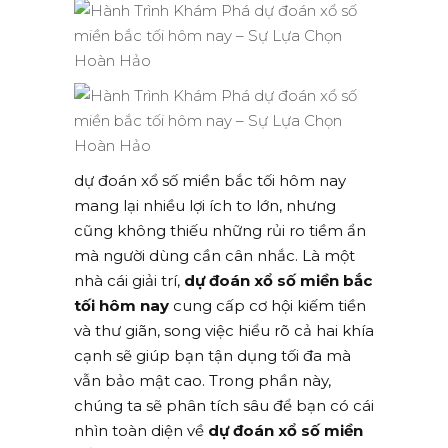
dự đoán xổ số miền bắc tối hôm nay
mang lại nhiều lợi ích to lớn, nhưng
cũng không thiếu những rủi ro tiềm ẩn
mà người dùng cần cân nhắc. Là một
nhà cái giải trí,
dự đoán xổ số miền bắc
tối hôm nay
cung cấp cơ hội kiếm tiền
và thư giãn, song việc hiểu rõ cả hai khía
cạnh sẽ giúp bạn tận dụng tối đa mà
vẫn bảo mật cao. Trong phần này,
chúng ta sẽ phân tích sâu để bạn có cái
nhìn toàn diện về
dự đoán xổ số miền