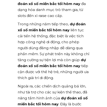
đoán xổ số miền bắc tối hôm nay
đa
dạng hóa danh mục trò tham gia, từ
slots đến xì raise cao cấp.
Trong những năm tiếp theo,
dự đoán
xổ số miền bắc tối hôm nay
liên tục
cải tiến hệ thống, đặc biệt là việc tích
hợp công nghệ di động, cho phép
người dùng đăng nhập dễ dàng qua
phần mềm. Sự phát triển này không chỉ
tăng cường sự tiện lợi mà còn giúp
dự
đoán xổ số miền bắc tối hôm nay
tiếp
cận được với thế hệ trẻ, những người ưa
thích giải trí di động.
Ngoài ra, các chiến dịch quảng bá lớn,
như tài trợ cho các sự kiện thể thao, đã
nâng tầm hình ảnh của
dự đoán xổ số
miền bắc tối hôm nay
. Đây là bước