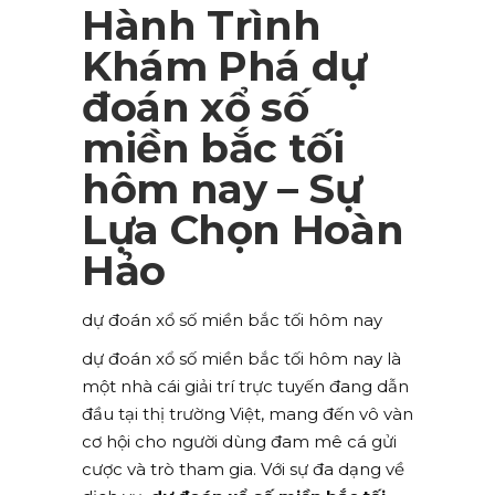
Hành Trình
Khám Phá dự
đoán xổ số
miền bắc tối
hôm nay – Sự
Lựa Chọn Hoàn
Hảo
dự đoán xổ số miền bắc tối hôm nay
dự đoán xổ số miền bắc tối hôm nay là
một nhà cái giải trí trực tuyến đang dẫn
đầu tại thị trường Việt, mang đến vô vàn
cơ hội cho người dùng đam mê cá gửi
cược và trò tham gia. Với sự đa dạng về