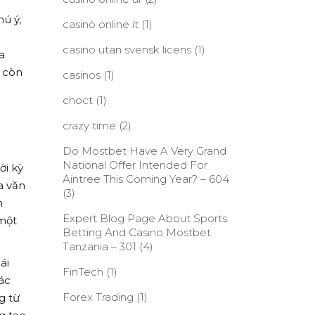
ú ý,
casinò online it
(1)
casino utan svensk licens
(1)
a
à còn
casinos
(1)
choct
(1)
crazy time
(2)
Do Mostbet Have A Very Grand
National Offer Intended For
ời kỳ
Aintree This Coming Year? – 604
a văn
(3)
m
Expert Blog Page About Sports
một
Betting And Casino Mostbet
Tanzania – 301
(4)
ái
FinTech
(1)
ác
Forex Trading
(1)
g từ