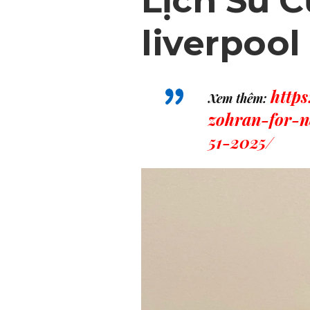
Lịch Sử C
liverpool
http
Xem thêm:
zohran-for-n
51-2025/