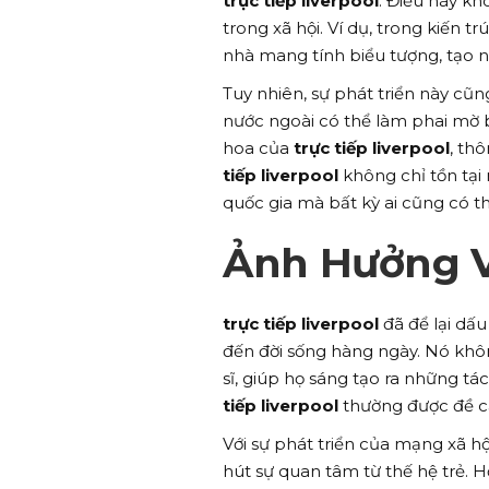
trực tiếp liverpool
. Điều này kh
trong xã hội. Ví dụ, trong kiến tr
nhà mang tính biểu tượng, tạo 
Tuy nhiên, sự phát triển này cũn
nước ngoài có thể làm phai mờ b
hoa của
trực tiếp liverpool
, th
tiếp liverpool
không chỉ tồn tại
quốc gia mà bất kỳ ai cũng có th
Ảnh Hưởng V
trực tiếp liverpool
đã để lại dấu
đến đời sống hàng ngày. Nó khô
sĩ, giúp họ sáng tạo ra những 
tiếp liverpool
thường được đề cậ
Với sự phát triển của mạng xã hộ
hút sự quan tâm từ thế hệ trẻ. H