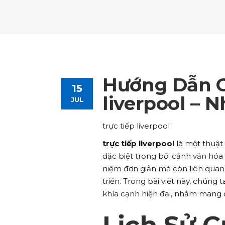
Tours List
Bl
Destinations Masonry
Ca
Advanced Link Section
Go
Team List
Se
Tours Filters
Bu
Destinations Grid
Co
Banner
Im
Destinations Masonry
Ca
Advanced Link Section
Go
Team List
Se
Destinations Grid
Co
Banner
Im
Hướng Dẫn Ch
15
Advanced Link Section
Go
Team List
Se
liverpool – 
JUL
Banner
Im
trực tiếp liverpool
Team List
Se
trực tiếp liverpool
là một thuật
đặc biệt trong bối cảnh văn hóa 
niệm đơn giản mà còn liên quan 
triển. Trong bài viết này, chúng
khía cạnh hiện đại, nhằm mang đ