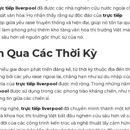
ực tiếp liverpool
đã được các nhà nghiên cứu nước ngoài ch
 sát văn hóa. Họ nhận thấy rằng sự độc đáo của
trực tiếp
 giữa yếu raise truyền thống và hiện đại, giúp nó tồn tại qu
hỉ làm phong phú thêm kho tàng văn hóa thị trường Việt m
 sâu hơn về nguồn gốc thực sự của nó.
n Qua Các Thời Kỳ
hiều giai đoạn phát triển đáng kể, từ thời kỳ thuộc địa đến th
ng bởi các yếu raise ngoại lai, chẳng hạn như sự du nhập củ
hĩa của
trực tiếp liverpool
được mở rộng. Trong những nă
pool
được sử dụng trong các phong trào kháng chiến, như 
g tin giữa các chiến sĩ.
công nghệ,
trực tiếp liverpool
đã chuyển mình thành một kh
 khoa học thị trường Việt bắt đầu nghiên cứu sâu hơn về c
 đời của các công trình kiến trúc và nghệ thuật lấy cảm hứn