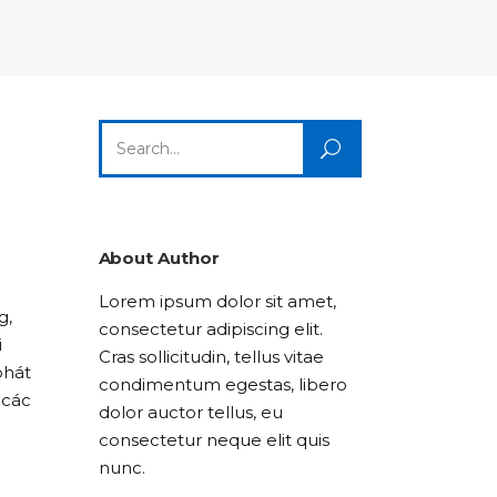
Columns
Dropcaps
Icon With Text
Title & Subtitle
Custom Font
Highlights
Lists
Dropcaps
Icon With Text
Title & Subtitle
Search
Highlights
Lists
for:
Icon With Text
Title & Subtitle
Lists
About Author
Lorem ipsum dolor sit amet,
Title & Subtitle
g,
consectetur adipiscing elit.
i
Cras sollicitudin, tellus vitae
phát
condimentum egestas, libero
 các
dolor auctor tellus, eu
consectetur neque elit quis
nunc.