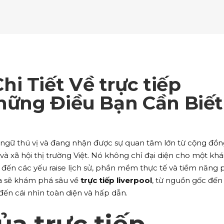
ockquote
Counters
ll To Action
Pie Charts
ogle Maps
Testimonials
parators
Video Button
ttons
Horizontal Progress Bars
ntact Form
Blog List Shortcode
age Gallery
Client Carousel
ll To Action
Pie Charts
ogle Maps
Testimonials
parators
Video Button
ntact Form
Blog List Shortcode
age Gallery
Client Carousel
i Tiết Về trực tiếp
ogle Maps
Testimonials
parators
Video Button
Những Điều Bạn Cần Biết
age Gallery
Client Carousel
parators
Video Button
 ngữ thú vị và đang nhận được sự quan tâm lớn từ cộng đồn
và xã hội thị trường Việt. Nó không chỉ đại diện cho một khá
đến các yếu raise lịch sử, phần mềm thực tế và tiềm năng 
 ta sẽ khám phá sâu về
trực tiếp liverpool
, từ nguồn gốc đến
ến cái nhìn toàn diện và hấp dẫn.