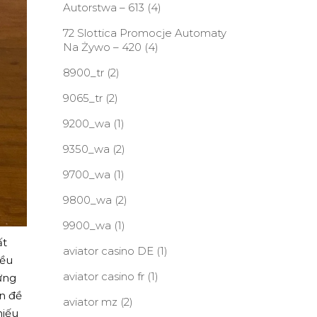
Autorstwa – 613
(4)
72 Slottica Promocje Automaty
Na Żywo – 420
(4)
8900_tr
(2)
9065_tr
(2)
9200_wa
(1)
9350_wa
(2)
9700_wa
(1)
9800_wa
(2)
9900_wa
(1)
ất
aviator casino DE
(1)
iều
aviator casino fr
(1)
ững
ấn đề
aviator mz
(2)
hiếu