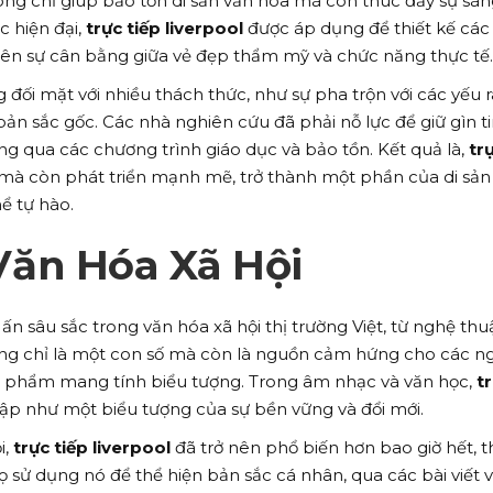
ông chỉ giúp bảo tồn di sản văn hóa mà còn thúc đẩy sự sán
úc hiện đại,
trực tiếp liverpool
được áp dụng để thiết kế các
nên sự cân bằng giữa vẻ đẹp thẩm mỹ và chức năng thực tế.
g đối mặt với nhiều thách thức, như sự pha trộn với các yếu r
ản sắc gốc. Các nhà nghiên cứu đã phải nỗ lực để giữ gìn t
ông qua các chương trình giáo dục và bảo tồn. Kết quả là,
tr
 mà còn phát triển mạnh mẽ, trở thành một phần của di sản
ể tự hào.
ăn Hóa Xã Hội
 ấn sâu sắc trong văn hóa xã hội thị trường Việt, từ nghệ thu
ng chỉ là một con số mà còn là nguồn cảm hứng cho các n
tác phẩm mang tính biểu tượng. Trong âm nhạc và văn học,
t
p như một biểu tượng của sự bền vững và đổi mới.
i,
trực tiếp liverpool
đã trở nên phổ biến hơn bao giờ hết, t
ọ sử dụng nó để thể hiện bản sắc cá nhân, qua các bài viết 