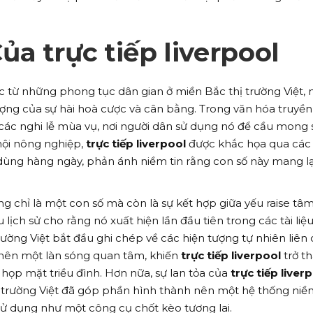
a trực tiếp liverpool
 từ những phong tục dân gian ở miền Bắc thị trường Việt, n
ượng của sự hài hoà cược và cân bằng. Trong văn hóa truyền
i các nghi lễ mùa vụ, nơi người dân sử dụng nó để cầu mong 
 hội nông nghiệp,
trực tiếp liverpool
được khắc họa qua các
ồ dùng hàng ngày, phản ánh niềm tin rằng con số này mang lạ
g chỉ là một con số mà còn là sự kết hợp giữa yếu raise tâm
lịch sử cho rằng nó xuất hiện lần đầu tiên trong các tài liệ
 trường Việt bắt đầu ghi chép về các hiện tượng tự nhiên liên
 nên một làn sóng quan tâm, khiến
trực tiếp liverpool
trở t
 họp mặt triều đình. Hơn nữa, sự lan tỏa của
trực tiếp liver
 trường Việt đã góp phần hình thành nên một hệ thống niềm
sử dụng như một công cụ chốt kèo tương lai.