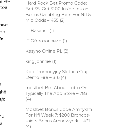
g tạo
Hard Rock Bet Promo Code:
 tòa
Bet $5, Get $100 Inside Instant
Bonus Gambling Bets For Nfl &
Mlb Odds – 455
(2)
aise
IT Вакансії
(1)
inh
ực
IT Образование
(1)
Kasyno Online PL
(2)
king johnnie
(1)
Kod Promocyjny Slottica Graj
Demo Fire – 316
(4)
ật
‎mostbet Bet About Lotto On
ghệ
Typically The App Store – 783
(4)
rực
Mostbet Bonus Code Amnyxlm
For Nfl Week 7: $200 Broncos-
hu
saints Bonus Amnewyork – 431
và
(4)