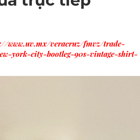
ủa trực tiếp
s://www.uv.mx/veracruz/fmvz/trade-
ew-york-city-bootleg-90s-vintage-shirt-