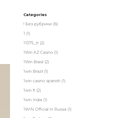
Categories
! Без рубрики
(6)
1
(1)
11075_tr
(2)
1Win AZ Casino
(1)
1Win Brasil
(2)
1win Brazil
(1)
1win casino spanish
(1)
1win fr
(2)
1win India
(1)
1WIN Official In Russia
(1)