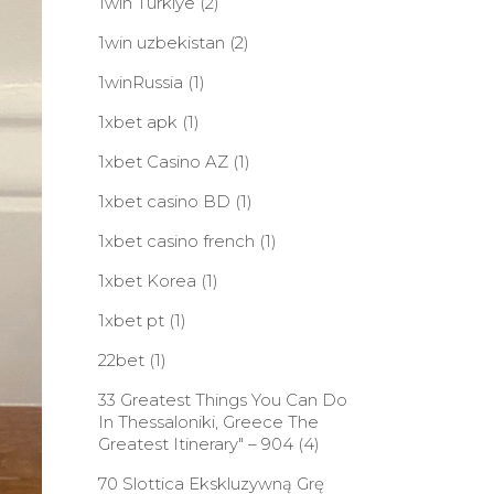
1win Turkiye
(2)
1win uzbekistan
(2)
1winRussia
(1)
1xbet apk
(1)
1xbet Casino AZ
(1)
1xbet casino BD
(1)
1xbet casino french
(1)
1xbet Korea
(1)
1xbet pt
(1)
22bet
(1)
33 Greatest Things You Can Do
In Thessaloniki, Greece The
Greatest Itinerary" – 904
(4)
70 Slottica Ekskluzywną Grę