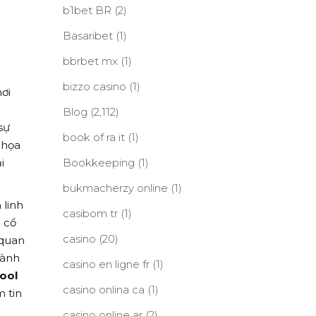
b1bet BR
(2)
Basaribet
(1)
bbrbet mx
(1)
bizzo casino
(1)
ơi
Blog
(2,112)
sự
book of ra it
(1)
 họa
Bookkeeping
(1)
i
bukmacherzy online
(1)
 linh
casibom tr
(1)
u cổ
casino
(20)
 quan
hành
casino en ligne fr
(1)
pool
casino onlina ca
(1)
 tin
casino online ar
(2)