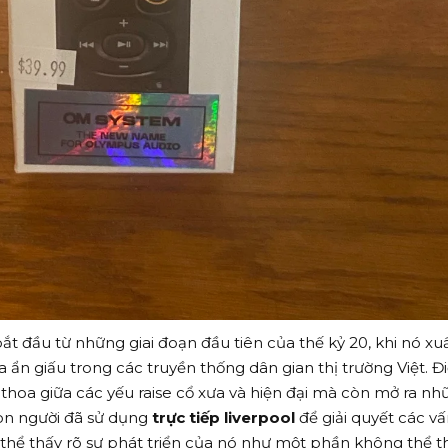
ắt đầu từ những giai đoạn đầu tiên của thế kỷ 20, khi nó xu
 ẩn giấu trong các truyền thống dân gian thị trường Việt. Đ
thoa giữa các yếu raise cổ xưa và hiện đại mà còn mở ra nh
on người đã sử dụng
trực tiếp liverpool
để giải quyết các v
thể thấy rõ sự phát triển của nó như một phần không thể t