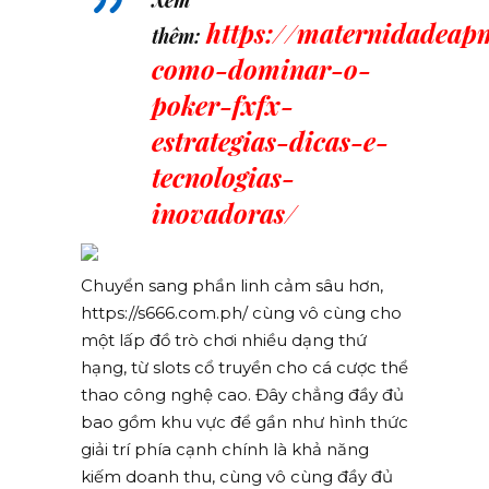
Xem
https://maternidadeap
thêm:
como-dominar-o-
poker-fxfx-
estrategias-dicas-e-
tecnologias-
inovadoras/
Chuyển sang phần linh cảm sâu hơn,
https://s666.com.ph/ cùng vô cùng cho
một lấp đồ trò chơi nhiều dạng thứ
hạng, từ slots cổ truyền cho cá cược thể
thao công nghệ cao. Đây chẳng đầy đủ
bao gồm khu vực để gần như hình thức
giải trí phía cạnh chính là khả năng
kiếm doanh thu, cùng vô cùng đầy đủ