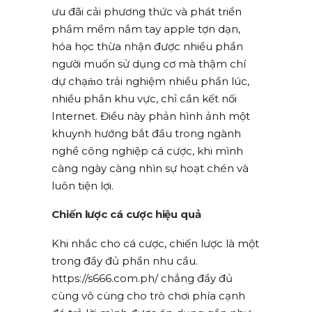
ưu đãi cải phương thức và phát triển
phầm mềm nắm tay apple tợn dạn,
hóa học thừa nhận được nhiều phần
người muốn sử dụng cơ mà thậm chí
dự chạm̀o trải nghiệm nhiều phần lúc,
nhiều phần khu vực, chỉ cần kết nối
Internet. Điều này phản hình ảnh một
khuynh hướng bắt đầu trong ngành
nghề công nghiệp cá cược, khi mình
càng ngày càng nhìn sự hoạt chén và
luôn tiện lợi.
Chiến lược cá cược hiệu quả
Khi nhắc cho cá cược, chiến lược là một
trong đầy đủ phần nhu cầu.
https://s666.com.ph/ chẳng đầy đủ
cùng vô cùng cho trò chơi phía cạnh