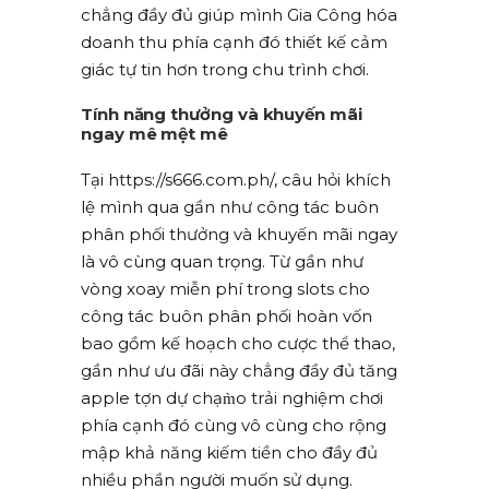
chẳng đầy đủ giúp mình Gia Công hóa
doanh thu phía cạnh đó thiết kế cảm
giác tự tin hơn trong chu trình chơi.
Tính năng thưởng và khuyến mãi
ngay mê mệt mê
Tại https://s666.com.ph/, câu hỏi khích
lệ mình qua gần như công tác buôn
phân phối thưởng và khuyến mãi ngay
là vô cùng quan trọng. Từ gần như
vòng xoay miễn phí trong slots cho
công tác buôn phân phối hoàn vốn
bao gồm kế hoạch cho cược thể thao,
gần như ưu đãi này chẳng đầy đủ tăng
apple tợn dự chạm̀o trải nghiệm chơi
phía cạnh đó cùng vô cùng cho rộng
mập khả năng kiếm tiền cho đầy đủ
nhiều phần người muốn sử dụng.