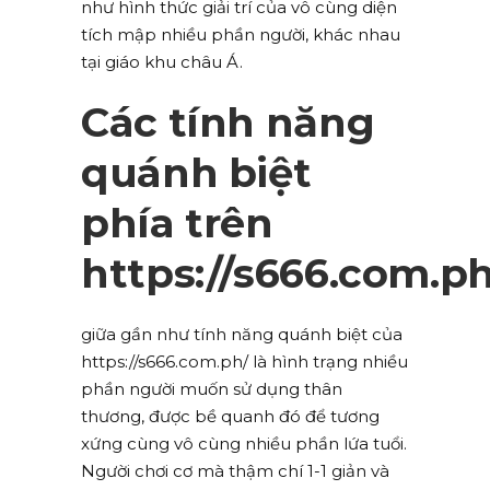
như hình thức giải trí của vô cùng diện
tích mập nhiều phần người, khác nhau
tại giáo khu châu Á.
Các tính năng
quánh biệt
phía trên
https://s666.com.ph
giữa gần như tính năng quánh biệt của
https://s666.com.ph/ là hình trạng nhiều
phần người muốn sử dụng thân
thương, được bề quanh đó để tương
xứng cùng vô cùng nhiều phần lứa tuổi.
Người chơi cơ mà thậm chí 1-1 giản và