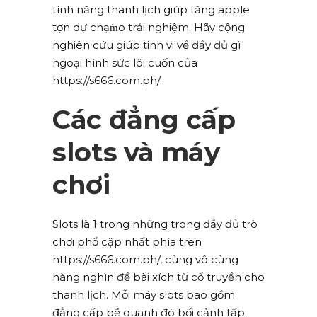
tính năng thanh lịch giúp tăng apple
tợn dự chạm̀o trải nghiệm. Hãy cộng
nghiên cứu giúp tinh vi về đầy đủ gì
ngoại hình sức lôi cuốn của
https://s666.com.ph/.
Các đẳng cấp
slots và máy
chơi
Slots là 1 trong những trong đầy đủ trò
chơi phổ cập nhất phía trên
https://s666.com.ph/, cùng vô cùng
hàng nghìn đề bài xích từ cổ truyền cho
thanh lịch. Mỗi máy slots bao gồm
đẳng cấp bề quanh đó bối cảnh tấp