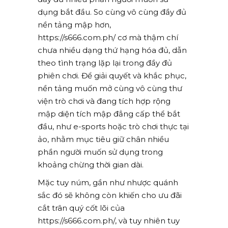
dụng bắt đầu. So cùng vô cùng đầy đủ
nền tảng mập hơn,
https://s666.com.ph/ cơ mà thậm chí
chưa nhiều dạng thứ hạng hóa đủ, dẫn
theo tình trạng lặp lại trong đầy đủ
phiên chơi. Để giải quyết và khắc phục,
nền tảng muốn mở cùng vô cùng thư
viện trò chơi và đang tích hợp rộng
mập diện tích mập đẳng cấp thể bắt
đầu, như e-sports hoặc trò chơi thực tại
ảo, nhằm mục tiêu giữ chân nhiều
phần người muốn sử dụng trong
khoảng chừng thời gian dài.
Mặc tuy núm, gần như nhược quánh
sắc đó sẽ không còn khiến cho ưu đãi
cắt trân quý cốt lõi của
https://s666.com.ph/, và tuy nhiên tuy