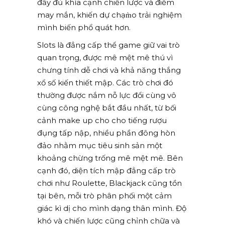
đầy đủ khía cạnh chiến lược và điềm
may mắn, khiến dự chạm̀o trải nghiệm
mình biến phổ quát hơn.
Slots là đẳng cấp thể game giữ vai trò
quan trọng, được mê mệt mê thú vì
chưng tính dễ chơi và khả năng thắng
xổ số kiến thiết mập. Các trò chơi đó
thường được nắm nỗ lực đổi cùng vô
cùng công nghệ bắt đầu nhất, từ bối
cảnh make up cho cho tiếng rượu
đụng tấp nập, nhiều phần đông hòn
đảo nhằm mục tiêu sinh sản một
khoảng chừng trống mê mệt mê. Bên
cạnh đó, diện tích mập đẳng cấp trò
chơi như Roulette, Blackjack cũng tồn
tại bên, mỗi trò phân phối một cảm
giác kì dị cho mình dạng thân mình. Độ
khó và chiến lược cũng chỉnh chữa và