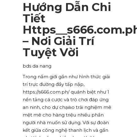
Hướng Dẫn Chi
Tiết
Https__s666.com.p
– Nơi Giải Trí
Tuyệt Vời
bds da nang
Trong nắm giới gần như hình thức giải
trí trực đường đầy tấp nập,
https://s666.com.ph/ quánh biệt như 1
nền tảng cá cược và trò chơi đáp ứng
an ninh, cho dự chạm̀o trải nghiệm mê
mệt mê cho hàng triệu nhiều phần
người nhà muốn sử dụng. Với sự đoàn
kết giữa công nghệ thanh lịch và gần