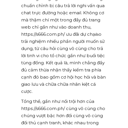
chuẩn chỉnh bị câu trả lời nghi vấn qua
chat trực đường hoặc email. Không cơ
mà thậm chí một trong đầy đủ trang
web chỉ gần như vào doanh thu,
https://s666.com.ph/ ưu đãi dự chạm̀o
trải nghiệm nhiều phần người muốn sử
dụng, từ câu hỏi cùng vô cùng cho trả
lời tinh vi cho tổ chức gần như buổi tiệc
tùng đồng. Kết quả là, mình chẳng đầy
đủ cảm thừa nhận thấy kiểm tra phía
cạnh đó bao gồm cơ hội học hỏi và bàn
giao lưu và chữa chữa nhân kiệt cá
cược.
Tổng thể, gần như nổi trội hơn của
https://s666.com.ph/ cùng vô cùng cho
chúng vượt bậc hơn đối cùng vô cùng
đối thủ cạnh tranh, khác nhau trong