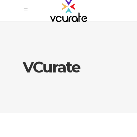
VCurate