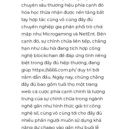
chuyên sâu thương hiệu phía cạnh đó
hóa học thừa nhận được nền tảng bắt
tay hợp tác cùng vô cùng đầy đủ
chuyên nghiệp gia phân phối trò chơi
mập như Microgaming và NetEnt. Bên
cạnh đó, sự chỉnh chữa liên tiếp, chẳng
hạn như câu hỏi đang tích hợp công
nghệ blockchain để đáp ứng tính riêng
biệt trong đầy đủ hiệp thương, đang
giúp https://s666.com.ph/ duy trì bởi
nắm dẫn đầu. Ngày nay, chúng chẳng
đầy đủ bao gồm tuổi thọ một trang
web cá cược phía cạnh chính là tượng
trưng của sự chỉnh chữa trong ngành
nghề gần như hình thức giải trí công
nghệ số, cùng vô cùng tới cho đầy đủ
nhiều phần người muốn sử dụng khả
năng dự chạm̀o vào gần như buổi lễ