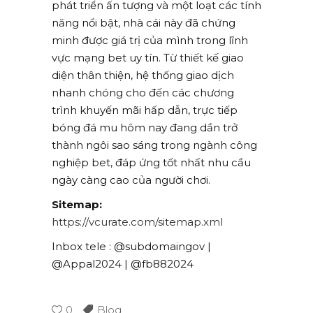
phát triển ấn tượng và một loạt các tính
năng nổi bật, nhà cái này đã chứng
minh được giá trị của mình trong lĩnh
vực mạng bet uy tín. Từ thiết kế giao
diện thân thiện, hệ thống giao dịch
nhanh chóng cho đến các chương
trình khuyến mãi hấp dẫn, trực tiếp
bóng đá mu hôm nay đang dần trở
thành ngôi sao sáng trong ngành công
nghiệp bet, đáp ứng tốt nhất nhu cầu
ngày càng cao của người chơi.
Sitemap:
https://vcurate.com/sitemap.xml
Inbox tele : @subdomaingov |
@Appal2024 | @fb882024
0
Blog