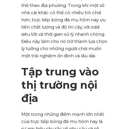
thể thao địa phương. Trong khi một số
nhà cái khác có thể có nhiều trò chơi
hơn, trực tiếp bóng đá mu hôm nay ưu
tiên chất lượng và độ tin cậy, với odd
siêu tốt và thời gian xử lý nhanh chóng.
Điều này làm cho nó trở thành lựa chọn
lý tưởng cho những người chơi muốn
một trải nghiệm ổn định và lâu dài.
Tập trung vào
thị trường nội
địa
Một trong những điểm mạnh lớn nhất
của trực tiếp bóng đá mu hôm nay là
sự am hiểu sâu sắc về nhu cầu và sở