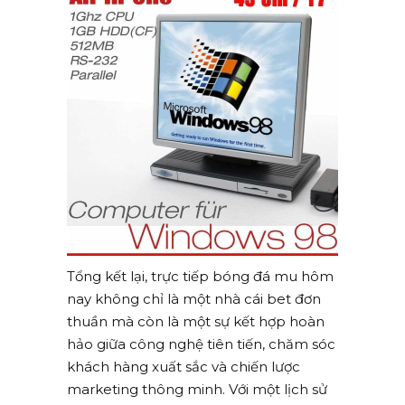
Tổng kết lại, trực tiếp bóng đá mu hôm
nay không chỉ là một nhà cái bet đơn
thuần mà còn là một sự kết hợp hoàn
hảo giữa công nghệ tiên tiến, chăm sóc
khách hàng xuất sắc và chiến lược
marketing thông minh. Với một lịch sử