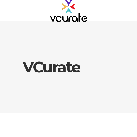
VCurate