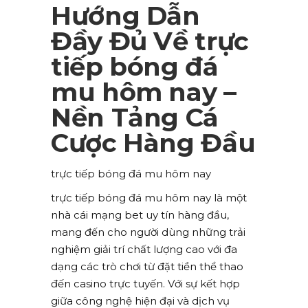
Hướng Dẫn
Đầy Đủ Về trực
tiếp bóng đá
mu hôm nay –
Nền Tảng Cá
Cược Hàng Đầu
trực tiếp bóng đá mu hôm nay
trực tiếp bóng đá mu hôm nay là một
nhà cái mạng bet uy tín hàng đầu,
mang đến cho người dùng những trải
nghiệm giải trí chất lượng cao với đa
dạng các trò chơi từ đặt tiền thể thao
đến casino trực tuyến. Với sự kết hợp
giữa công nghệ hiện đại và dịch vụ