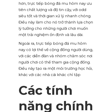
hơn, trực tiếp bóng đá mu hôm nay ưu
tiên chất lượng và độ tin cậy, với odd
siêu tốt và thời gian xử lý nhanh chóng.
Điều này làm cho nó trở thành lựa chọn
lý tưởng cho những người chơi muốn
một trải nghiệm ổn định và lâu dài.
Ngoài ra, trực tiếp bóng đá mu hôm
nay có lợi thế về cộng đồng người dùng,
với các diễn đàn và nhóm chăm sóc nơi
người chơi có thể tham gia cộng đồng.
Điều này tạo ra một môi trường học hỏi,
khác với các nhà cái khác chỉ tập
Các tính
năng chính