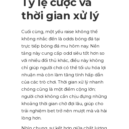
Tỷ lệ cược và
thời gian xử lý
Cuối cùng, một yếu raise không thể
không nhắc đến là odds bóng đá tại
trực tiếp bóng đá mu hôm nay. Nền
tảng này cung cấp odd siêu tốt hơn so
với nhiều đối thủ khác, điều này không
chỉ giúp người chơi có thể tối ưu hóa lợi
nhuận mà còn làm tăng tính hấp dẫn
của các trò chơi. Thời gian xử lý nhanh
chóng cũng là một điểm cộng lớn;
người chơi không cần chịu đựng những
khoảng thời gian chờ đợi lâu, giúp cho
trải nghiệm bet trở nên mượt mà và hài
lòng hơn.
Nhìn chung, sự kết hợp giữa chất lượng