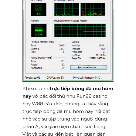
Khi so sánh
trực tiếp bóng đá mu hôm
nay
với các đối thủ như Fun88 casino
hay W88 cá cược, chúng ta thấy rằng
trực tiếp bóng đá mu hôm nay nổi bật
nhờ vào sự tập trung vào người dùng
châu Á, với giao diện chăm sóc tiếng
Việt và các sự kiện bet liên quan đến