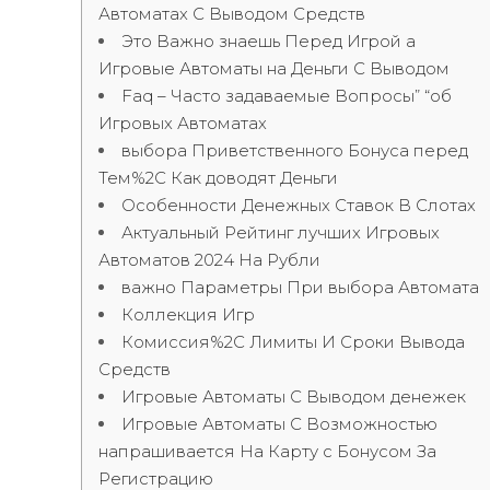
Автоматах С Выводом Средств
Это Важно знаешь Перед Игрой а
Игровые Автоматы на Деньги С Выводом
Faq – Часто задаваемые Вопросы” “об
Игровых Автоматах
выбора Приветственного Бонуса перед
Тем%2C Как доводят Деньги
Особенности Денежных Ставок В Слотах
Актуальный Рейтинг лучших Игровых
Автоматов 2024 На Рубли
важно Параметры При выбора Автомата
Коллекция Игр
Комиссия%2C Лимиты И Сроки Вывода
Средств
Игровые Автоматы С Выводом денежек
Игровые Автоматы С Возможностью
напрашивается На Карту с Бонусом За
Регистрацию