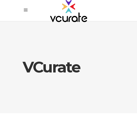
VCurate