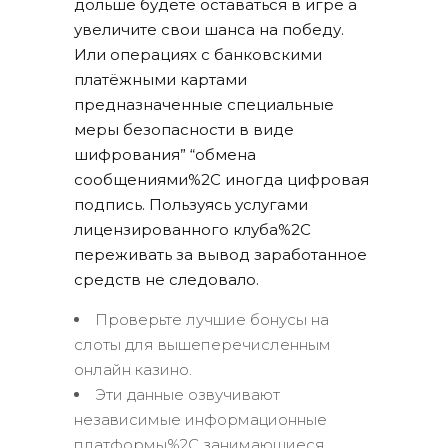
дольше будете оставаться в игре а
увеличите свои шанса на победу.
Или операциях с банковскими
платёжными картами
предназначенные специальные
меры безопасности в виде
шифрования” “обмена
сообщениями%2C иногда цифровая
подпись. Пользуясь услугами
лицензированного клуба%2C
переживать за вывод заработанное
средств не следовало.
Проверьте лучшие бонусы на
слоты для вышеперечисленным
онлайн казино.
Эти данные озвучивают
независимые информационные
платформы%2C занимающиеся