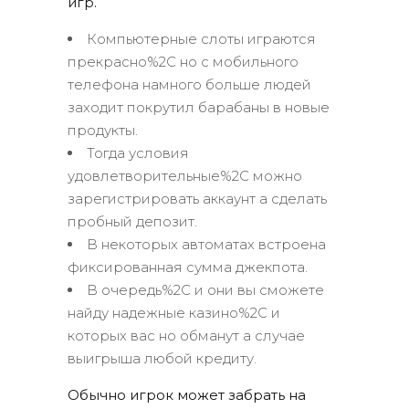
игр.
Компьютерные слоты играются
прекрасно%2C но с мобильного
телефона намного больше людей
заходит покрутил барабаны в новые
продукты.
Тогда условия
удовлетворительные%2C можно
зарегистрировать аккаунт а сделать
пробный депозит.
В некоторых автоматах встроена
фиксированная сумма джекпота.
В очередь%2C и они вы сможете
найду надежные казино%2C и
которых вас но обманут а случае
выигрыша любой кредиту.
Обычно игрок может забрать на