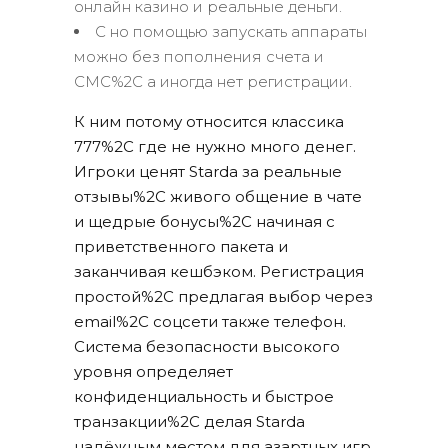
онлайн казино и реальные деньги.
С но помощью запускать аппараты
можно без пополнения счета и
СМС%2C а иногда нет регистрации.
К ним потому относится классика
777%2C где не нужно много денег.
Игроки ценят Starda за реальные
отзывы%2C живого общение в чате
и щедрые бонусы%2C начиная с
приветственного пакета и
заканчивая кешбэком. Регистрация
простой%2C предлагая выбор через
email%2C соцсети также телефон.
Система безопасности высокого
уровня определяет
конфиденциальность и быстрое
транзакции%2C делая Starda
надёжным местом ддя азартных игр.