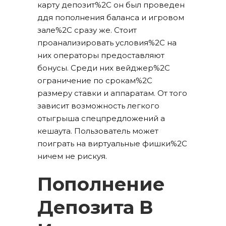
карту депозит%2C он был проведен
ддя пополнения баланса и игровом
зале%2C сразу же. Стоит
проанализировать условия%2C на
них операторы предоставляют
бонусы. Среди них вейджер%2C
ограничение по срокам%2C
размеру ставки и аппаратам. От того
зависит возможность легкого
отыгрыша спецпредложений а
кешаута. Пользователь может
поиграть на виртуальные фишки%2C
ничем не рискуя.
Пополнение
Депозита В