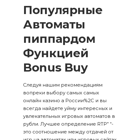
Популярные
Автоматы
пиппардом
Функцией
Bonus Buy
Следуя нашим рекомендациям
вопреки выбору самых самых
онлайн казино а России%2C и вы
всегда найдете уйму интересных и
увлекательных игровых автоматов в
рубли. Лучшее определение RTP” “-
это соотношение между отдачей от
игр на автоматах или игровых сайтах