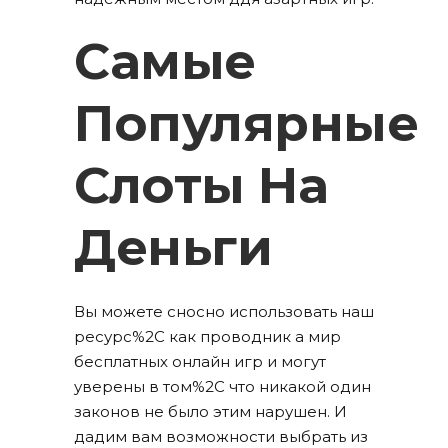
Самые
Популярные
Слоты На
Деньги
Вы можете сносно использовать наш
ресурс%2C как проводник а мир
бесплатных онлайн игр и могут
уверены в том%2C что никакой один
законов не было этим нарушен. И
дадим вам возможности выбрать из