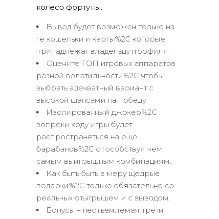
колесо фортуны.
Вывод будет возможен только на
те кошельки и карты%2C которые
принадлежат владельцу профиля.
Оцените ТОП игровых аппаратов
разной волатильности%2C чтобы
выбрать адекватный вариант с
высокой шансами на победу.
Изолированный джокер%2C
вопреки ходу игры будет
распространяться на еще
барабанов%2C способствуя чем
самым выигрышным комбинациям.
Как быть быть а меру щедрые
подарки%2C только обязательно со
реальных отыгрышем и с выводом.
Бонусы – неотъемлемая трети