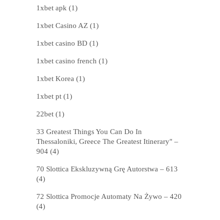
1xbet apk
(1)
1xbet Casino AZ
(1)
1xbet casino BD
(1)
1xbet casino french
(1)
1xbet Korea
(1)
1xbet pt
(1)
22bet
(1)
33 Greatest Things You Can Do In
Thessaloniki, Greece The Greatest Itinerary" –
904
(4)
70 Slottica Ekskluzywną Grę Autorstwa – 613
(4)
72 Slottica Promocje Automaty Na Żywo – 420
(4)