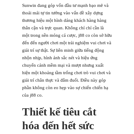
Sunwin đang góp vốn đầu tư mạnh bạo mẽ và
thoải mái tự tin tưởng vào vấn đề xây dựng
thương hiệu một hình dáng khách hàng hàng
thân cận và trực quan. Không chỉ chỉ cần là
một trong nền móng cá cược, j88 co còn sở hữu
đến đến người chơi một trải nghiệm vui chơi và
giải trí sự thật. Sự liên minh giữa tiếng động
nhộn nhịp, hình ảnh sắc nét và hiệu ứng
chuyển cảnh mềm mại và mượt nhưng xuất
hiện một khoảng tầm trống chơi trò vui chơi và
giải trí chân thực và đắm đuối. Điều này góp
phần không còn eo hẹp vào sự chiến chiến hạ
của j88 co.
Thiết kế tiêu cắt
hóa đến hết sức