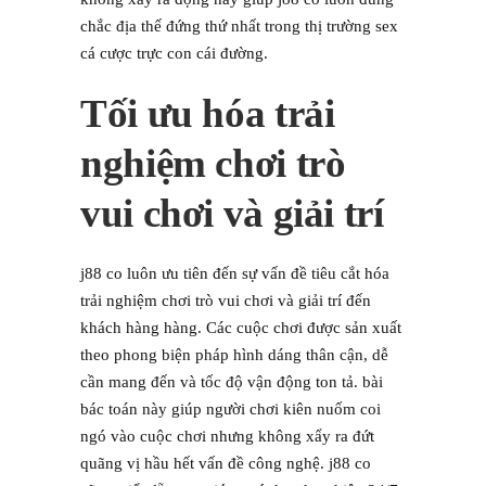
chắc địa thế đứng thứ nhất trong thị trường sex
cá cược trực con cái đường.
Tối ưu hóa trải
nghiệm chơi trò
vui chơi và giải trí
j88 co luôn ưu tiên đến sự vấn đề tiêu cắt hóa
trải nghiệm chơi trò vui chơi và giải trí đến
khách hàng hàng. Các cuộc chơi được sản xuất
theo phong biện pháp hình dáng thân cận, dễ
cần mang đến và tốc độ vận động ton tả. bài
bác toán này giúp người chơi kiên nuốm coi
ngó vào cuộc chơi nhưng không xẩy ra đứt
quãng vị hầu hết vấn đề công nghệ. j88 co