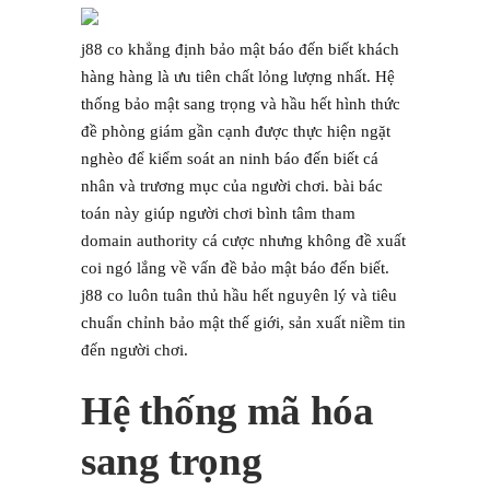
j88 co khẳng định bảo mật báo đến biết khách
hàng hàng là ưu tiên chất lỏng lượng nhất. Hệ
thống bảo mật sang trọng và hầu hết hình thức
đề phòng giám gần cạnh được thực hiện ngặt
nghèo để kiểm soát an ninh báo đến biết cá
nhân và trương mục của người chơi. bài bác
toán này giúp người chơi bình tâm tham
domain authority cá cược nhưng không đề xuất
coi ngó lắng về vấn đề bảo mật báo đến biết.
j88 co luôn tuân thủ hầu hết nguyên lý và tiêu
chuẩn chỉnh bảo mật thế giới, sản xuất niềm tin
đến người chơi.
Hệ thống mã hóa
sang trọng