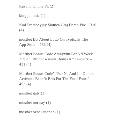
Kasyno Online PL
(2)
king johnnie
(1)
Kod Promocyjny Slottica Graj Demo Fire – 316
(4)
‎mostbet Bet About Lotto On Typically The
App Store – 783
(4)
Mostbet Bonus Code Amnyxlm For Nfl Week
7: $200 Broncos-saints Bonus Amnewyork –
431
(4)
Mostbet Bonus Code" "For Nc And In: Dimers
Activates Benefit Bets For The Final Four!" –
457
(4)
mostbet italy
(1)
mostbet norway
(1)
mostbet ozbekistonda
(1)