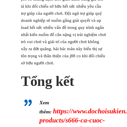
tả khi đối chiếu sở hữu hết sức nhiều yêu cầu
trợ giúp của người chơi. Đội ngũ trợ giúp quý
doanh nghiệp sẽ nuốm gắng giải quyết và up
load hết sức nhiều vấn đề trong quy trình ngắn
nhất kiên nuốm để cân nặng vị trải nghiệm chơi
trò vui chơi và giải trí của người chơi không
xẩy ra đứt quãng. bài bác toán này biểu thị sự
tôn trọng và thân thiện của j88 co khi đối chiếu
sở hữu người chơi.
Tổng kết
Xem
https://www.dochoisukien
thêm:
products/s666-ca-cuoc-