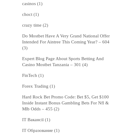
casinos
(1)
choct
(1)
crazy time
(2)
Do Mostbet Have A Very Grand National Offer
Intended For Aintree This Coming Year? – 604
(3)
Expert Blog Page About Sports Betting And
Casino Mostbet Tanzania – 301
(4)
FinTech
(1)
Forex Trading
(1)
Hard Rock Bet Promo Code: Bet $5, Get $100
Inside Instant Bonus Gambling Bets For Nfl &
Mlb Odds – 455
(2)
IT Вакансії
(1)
IT Образование
(1)