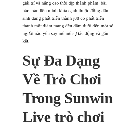
giải trí và nâng cao thời dịp thành phầm. bài
bác toán liên minh khía cạnh thuộc đồng dân
sinh đang phát triển thành j88 co phát triển
thành một điểm mang đến đắm đuối đến một số
người nào yêu say mê mê sự tác động và gắn
kết.
Sự Đa Dạng
Về Trò Chơi
Trong Sunwin
Live trò chơi