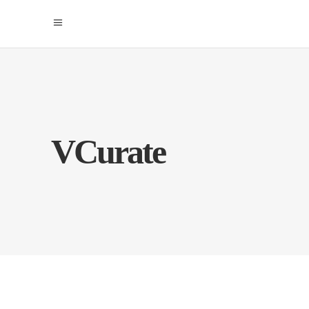
VCurate