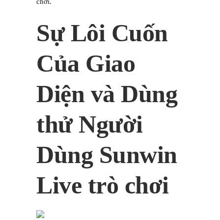
chơi.
Sự Lôi Cuốn
Của Giao
Diện và Dùng
thử Người
Dùng Sunwin
Live trò chơi