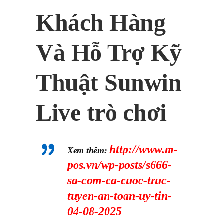
Khách Hàng
Và Hỗ Trợ Kỹ
Thuật Sunwin
Live trò chơi
http://www.m-
Xem thêm:
pos.vn/wp-posts/s666-
sa-com-ca-cuoc-truc-
tuyen-an-toan-uy-tin-
04-08-2025