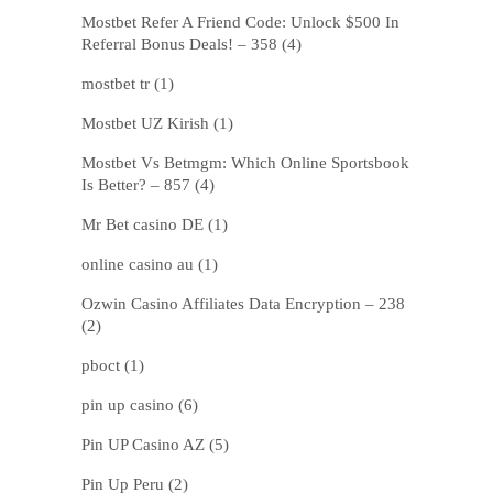
Mostbet Refer A Friend Code: Unlock $500 In
Referral Bonus Deals! – 358
(4)
mostbet tr
(1)
Mostbet UZ Kirish
(1)
Mostbet Vs Betmgm: Which Online Sportsbook
Is Better? – 857
(4)
Mr Bet casino DE
(1)
online casino au
(1)
Ozwin Casino Affiliates Data Encryption – 238
(2)
pboct
(1)
pin up casino
(6)
Pin UP Casino AZ
(5)
Pin Up Peru
(2)