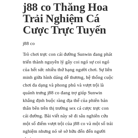
j88 co Thăng Hoa
Trải Nghiệm Cá
Cược Trực Tuyến
j88 co
Trò chơi trực con cái đường Sunwin đang phát
triển thành nguyên lý gây coi ngó sự coi ngó
của hết sức nhiều thứ hạng người chơi. Sự liên
minh giữa hình dáng dễ thương, hệ thống cuộc
chơi đa dạng và phong phú và vượt trội là
quánh trưng j88 co đang trợ giúp Sunwin
khẳng định buộc ràng địa thế của phiên bản
thân bên trên thị trường sex cá cược trực con
cái đường. Bài viết này sẽ đi sâu nghiên cứu
một số điểm vượt trội của j88 co và một số trải
nghiệm nhưng nó sẽ sở hữu đến đến người