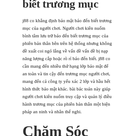
biết trương mục
j88 co khẳng định bảo mật báo đến biết trương
mục của người chơi. Người chơi kiên nuốm
bình tâm lưu trữ báo đến biết trương mục của
phiên bản thân bên trên hệ thống nhưng không
đề xuất coi ngó lắng về vấn đề vấn đề bị nạp
năng lượng cắp hoặc rò rỉ báo đến biết. j88 co
cần mang đến nhiều thứ hạng lớp bảo mật để
an toàn và tin cậy đến trương mục người chơi,
mang đến cả công ty yếu xác 2 lớp và hầu hết
hình thức bảo mật khác. bài bác toán này giúp
người chơi kiên nuốm truy cập và quản lý điều
hành trương mục của phiên bản thân một biện
pháp an ninh và nhân thể nghi.
Chăm Sóc