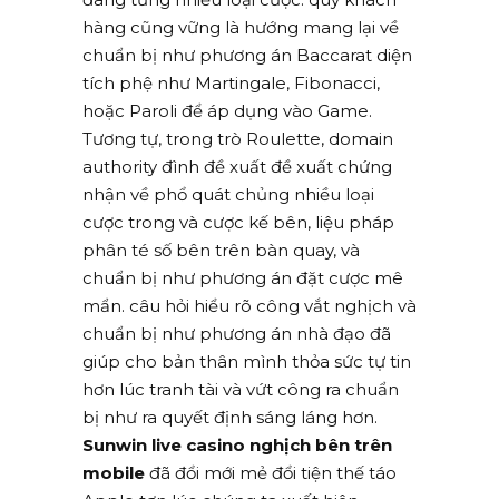
hàng cũng vững là hướng mang lại về
chuẩn bị như phương án Baccarat diện
tích phệ như Martingale, Fibonacci,
hoặc Paroli để áp dụng vào Game.
Tương tự, trong trò Roulette, domain
authority đình đề xuất đề xuất chứng
nhận về phổ quát chủng nhiều loại
cược trong và cược kế bên, liệu pháp
phân té số bên trên bàn quay, và
chuẩn bị như phương án đặt cược mê
mẩn. câu hỏi hiểu rõ công vắt nghịch và
chuẩn bị như phương án nhà đạo đã
giúp cho bản thân mình thỏa sức tự tin
hơn lúc tranh tài và vứt công ra chuẩn
bị như ra quyết định sáng láng hơn.
Sunwin live casino nghịch bên trên
mobile
đã đổi mới mẻ đổi tiện thế táo