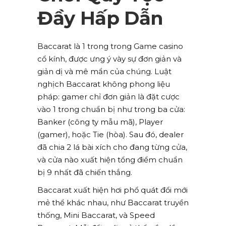
Đầy Hấp Dẫn
Baccarat là 1 trong trong Game casino
cổ kính, được ưng ý vày sự đơn giản và
giản dị và mê mẩn của chúng. Luật
nghịch Baccarat không phong liệu
pháp: gamer chỉ đơn giản là đặt cược
vào 1 trong chuẩn bị như trong ba cửa:
Banker (công ty mẫu mã), Player
(gamer), hoặc Tie (hòa). Sau đó, dealer
đã chia 2 lá bài xích cho đang từng cửa,
và cửa nào xuất hiện tổng điểm chuẩn
bị 9 nhất đã chiến thắng.
Baccarat xuất hiện hơi phổ quát đổi mới
mẻ thể khác nhau, như Baccarat truyền
thống, Mini Baccarat, và Speed