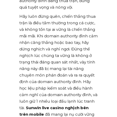
authority đình đang thua trận, đừng
quá tuyệt vọng và nóng vội.
Hãy luôn đừng quên, chiến thắng thua
trận là điều tầm thường trong cá cược,
và không tồn tại ai vững là chiến thắng
mãi mãi. Khi domain authority đình cảm
nhận căng thẳng hoặc bao tay, hãy
dừng nghịch và nghỉ ngơi. Đừng thế
nghịch lúc chúng ta vững là không ở
trạng thái đáng quan sát nhất, vày tính
năng này đã bị mang lại tài năng
chuyên môn phán đoán và ra ra quyết
định của domain authority đình. Hãy
học liệu pháp kiểm soát và điều hành
cảm nghĩ của domain authority đình, và
luôn giữ 1 nhiều loại đầu lạnh lúc tranh
tài.
Sunwin live casino nghịch bên
trên mobile
đã mang lại nụ cười vững