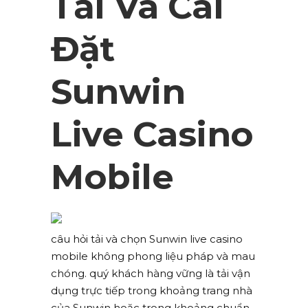
Tải Và Cài
Đặt
Sunwin
Live Casino
Mobile
câu hỏi tải và chọn Sunwin live casino
mobile không phong liệu pháp và mau
chóng. quý khách hàng vững là tải vận
dụng trực tiếp trong khoảng trang nhà
của Sunwin hoặc trong khoảng chuẩn