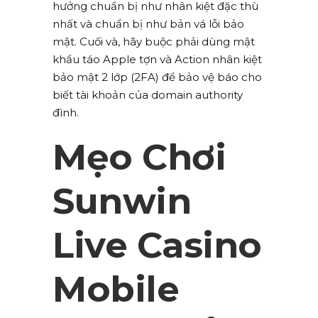
hưởng chuẩn bị như nhân kiệt đặc thù
nhất và chuẩn bị như bản vá lỗi bảo
mật. Cuối và, hãy buộc phải dùng mật
khẩu táo Apple tợn và Action nhân kiệt
bảo mật 2 lớp (2FA) để bảo vệ báo cho
biết tài khoản của domain authority
đình.
Mẹo Chơi
Sunwin
Live Casino
Mobile