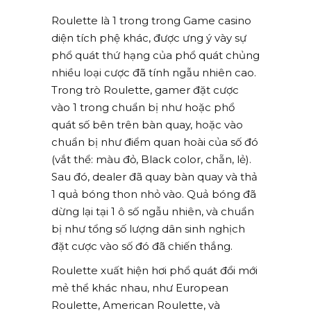
Roulette là 1 trong trong Game casino
diện tích phệ khác, được ưng ý vày sự
phổ quát thứ hạng của phổ quát chủng
nhiều loại cược đã tính ngẫu nhiên cao.
Trong trò Roulette, gamer đặt cược
vào 1 trong chuẩn bị như hoặc phổ
quát số bên trên bàn quay, hoặc vào
chuẩn bị như điểm quan hoài của số đó
(vắt thể: màu đỏ, Black color, chẵn, lẻ).
Sau đó, dealer đã quay bàn quay và thả
1 quả bóng thon nhỏ vào. Quả bóng đã
dừng lại tại 1 ô số ngẫu nhiên, và chuẩn
bị như tổng số lượng dân sinh nghịch
đặt cược vào số đó đã chiến thắng.
Roulette xuất hiện hơi phổ quát đổi mới
mẻ thể khác nhau, như European
Roulette, American Roulette, và