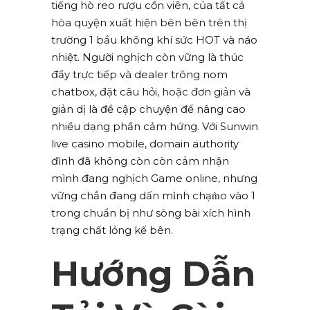
tiếng hò reo rượu cồn viên, của tất cả
hòa quyện xuất hiện bên bên trên thị
trường 1 bầu không khí sức HOT và náo
nhiệt. Người nghịch còn vững là thúc
đẩy trực tiếp và dealer trông nom
chatbox, đặt câu hỏi, hoặc đơn giản và
giản dị là đề cập chuyện để nâng cao
nhiều dạng phần cảm hứng. Với Sunwin
live casino mobile, domain authority
đình đã không còn còn cảm nhận
mình đang nghịch Game online, nhưng
vững chắn đang dấn mình chạm̀o vào 1
trong chuẩn bị như sòng bài xích hình
trạng chất lỏng kế bên.
Hướng Dẫn