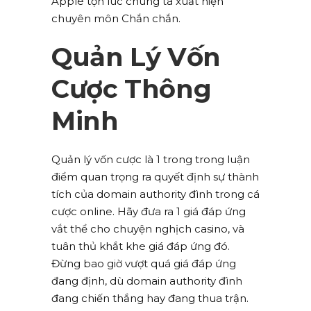
Apple tợn lúc chúng ta xuất hiện
chuyên môn Chắn chắn.
Quản Lý Vốn
Cược Thông
Minh
Quản lý vốn cược là 1 trong trong luận
điểm quan trọng ra quyết định sự thành
tích của domain authority đình trong cá
cược online. Hãy đưa ra 1 giá đáp ứng
vắt thể cho chuyện nghịch casino, và
tuân thủ khắt khe giá đáp ứng đó.
Đừng bao giờ vượt quá giá đáp ứng
đang định, dù domain authority đình
đang chiến thắng hay đang thua trận.