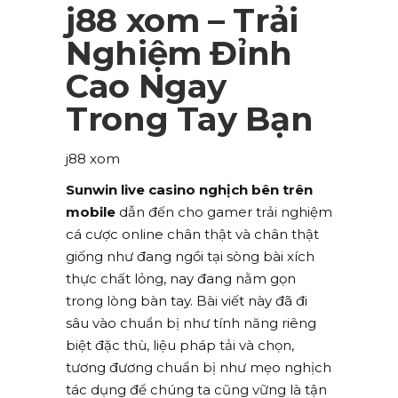
j88 xom – Trải
Nghiệm Đỉnh
Cao Ngay
Trong Tay Bạn
j88 xom
Sunwin live casino nghịch bên trên
mobile
dẫn đến cho gamer trải nghiệm
cá cược online chân thật và chân thật
giống như đang ngồi tại sòng bài xích
thực chất lỏng, nay đang nằm gọn
trong lòng bàn tay. Bài viết này đã đi
sâu vào chuẩn bị như tính năng riêng
biệt đặc thù, liệu pháp tải và chọn,
tương đương chuẩn bị như mẹo nghịch
tác dụng để chúng ta cũng vững là tận