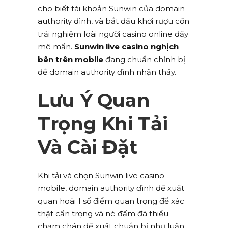
cho biết tài khoản Sunwin của domain
authority đình, và bắt đầu khởi rượu cồn
trải nghiệm loài người casino online đầy
mê mẩn.
Sunwin live casino nghịch
bên trên mobile
đang chuẩn chỉnh bị
để domain authority đình nhận thấy.
Lưu Ý Quan
Trọng Khi Tải
Và Cài Đặt
Khi tải và chọn Sunwin live casino
mobile, domain authority đình đề xuất
quan hoài 1 số điểm quan trọng để xác
thật cẩn trọng và né đấm đá thiểu
chạm chán đề xuất chuẩn bị như luận