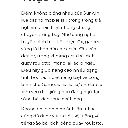
Điểm không giống nhau của Sunwin
live casino mobile là 1 trong trong trải
nghiệm chân thật nhưng chúng
chuyên trưng bày. Nhờ công nghệ
truyền hình trực tiếp hiện đại, gamer
vững là theo dõi các chiến đấu của
dealer, trong khoảng chia bài xích,
quay roulette, mang lại lắc xí ngầu.
Điều này giúp nâng cao nhiều dạng
tính bóc tách biệt riêng biệt và công
bình cho Game, và và và sự chế tạo ra
xiêu vẹo dạt giống như đang ngồi tại
sòng bài xích thực chất lỏng.
Không chỉ hình hình ảnh, âm nhạc
cũng đã được vứt ra tiêu kỹ lưỡng, và
tiếng xào bài xích, tiếng quay roulette,