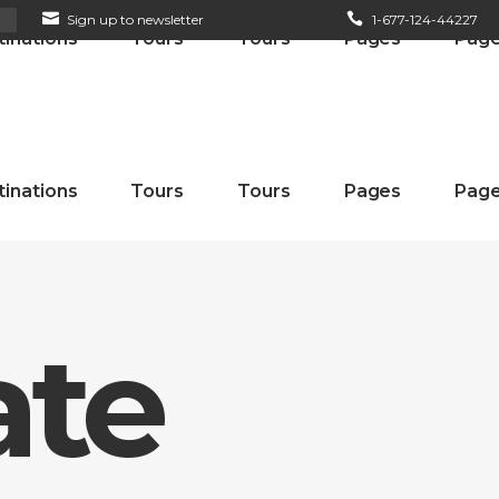
Sign up to newsletter
1-677-124-44227
tinations
Tours
Tours
Pages
Pag
cordions
Countdown
tinations
Tours
Tours
Pages
Pag
ockquote
Counters
cordions
Countdown
ttons
Horizontal Progress Bars
ockquote
Counters
ate
ll To Action
Pie Charts
cordions
Countdown
ttons
Horizontal Progress Bars
ntact Form
Blog List Shortcode
ockquote
Counters
ll To Action
Pie Charts
ogle Maps
Testimonials
cordions
Countdown
ttons
Horizontal Progress Bars
ntact Form
Blog List Shortcode
age Gallery
Client Carousel