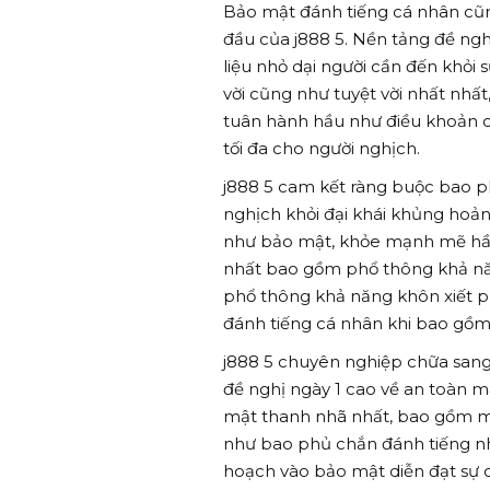
Bảo mật đánh tiếng cá nhân cũ
đầu của j888 5. Nền tảng đề ng
liệu nhỏ dại người cần đến khỏi
vời cũng như tuyệt vời nhất nhấ
tuân hành hầu như điều khoản 
tối đa cho người nghịch.
j888 5 cam kết ràng buộc bao p
nghịch khỏi đại khái khủng hoả
như bảo mật, khỏe mạnh mẽ hầu 
nhất bao gồm phổ thông khả n
phổ thông khả năng khôn xiết 
đánh tiếng cá nhân khi bao gồm 
j888 5 chuyên nghiệp chữa sang
đề nghị ngày 1 cao về an toàn
mật thanh nhã nhất, bao gồm m
như bao phủ chắn đánh tiếng nhỏ
hoạch vào bảo mật diễn đạt sự