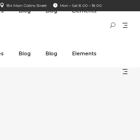
184 Main Collins Street
Mon – Sat 8.00 – 18.00
es
Blog
Blog
Elements
Headings
es
Blog
Blog
Elements
Columns
Headings
Custom Font
Columns
Dropcaps
Headings
Custom Font
Highlights
Columns
Dropcaps
Icon With Text
Headings
Custom Font
Highlights
Lists