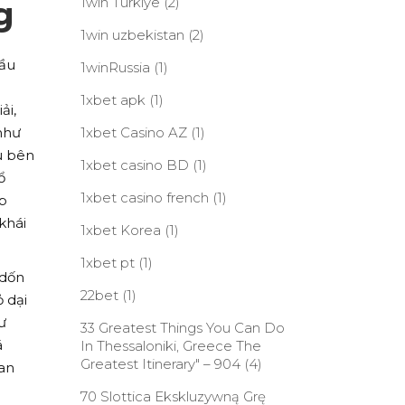
g
1win Turkiye
(2)
1win uzbekistan
(2)
hầu
1winRussia
(1)
1xbet apk
(1)
ải,
như
1xbet Casino AZ
(1)
u bên
1xbet casino BD
(1)
ổ
1xbet casino french
(1)
úp
khái
1xbet Korea
(1)
1xbet pt
(1)
 dốn
22bet
(1)
 dại
ư
33 Greatest Things You Can Do
á
In Thessaloniki, Greece The
Greatest Itinerary" – 904
(4)
 an
70 Slottica Ekskluzywną Grę