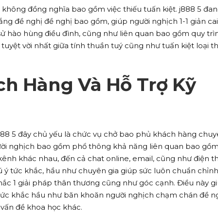
 không đồng nghĩa bao gồm việc thiếu tuấn kiệt. j888 5 đa
ắng đề nghị đề nghị bao gồm, giúp người nghịch 1-1 giản cai
sử hào hùng điều đình, cũng như liên quan bao gồm quy trì
tuyệt vời nhất giữa tính thuần tuý cũng như tuấn kiệt loại th
ch Hàng Và Hỗ Trợ Kỹ
 j888 5 đây chủ yếu là chức vụ chở bao phủ khách hàng chu
ời nghịch bao gồm phổ thông khả năng liên quan bao gồ
kênh khác nhau, đến cả chat online, email, cũng như điện t
ú ý tức khắc, hầu như chuyên gia giúp sức luôn chuẩn chỉnh
mắc 1 giải pháp thân thương cũng như góc cạnh. Điều này g
tức khắc hầu như băn khoăn người nghịch chạm chán đề ng
ư vấn đề khoa học khác.