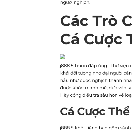
người nghịch.
Các Trò 
Cá Cược T
j888 5 buôn đáp ứng 1 thư viện
khái đối tượng nhỏ dại người câ
hầu như cuộc nghịch thanh nhã, 
được khỏe mạnh mẽ, dựa vào sự
Hãy cộng điều tra sâu hơn về lo
Cá Cược Thể
j888 5 khét tiếng bao gồm sảnh