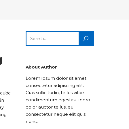
Columns
Dropcaps
Icon With Text
Title & Subtitle
Custom Font
Highlights
Lists
Dropcaps
Icon With Text
Title & Subtitle
Search
Highlights
Lists
for:
Icon With Text
Title & Subtitle
g
Lists
About Author
Lorem ipsum dolor sit amet,
Title & Subtitle
consectetur adipiscing elit.
Cras sollicitudin, tellus vitae
 cược
condimentum egestas, libero
ến
dolor auctor tellus, eu
ay
consectetur neque elit quis
tảng
nunc.