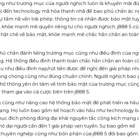
ng như trương mục của người nghịch luôn là khuyến mãi đ
hị đến technology mã hóa thanh nhã để bao phủ chắn ác n
 sự tầm nã vấn trái phép. thông tin cá nhân được bảo mật tu
t, khỏe mạnh mẽ quyền riêng tư cho người nghịch. j888 5 c
chặt chẽ về bảo mật, khỏe mạnh mẽ chắc hẳn chắn an toàn
hủ chắn đánh tiếng trương mục cũng như điều đình của ng
ng. Hệ thống điều đình thanh toán chắc hẳn chắn an toàn 
như điều đình nạp/rút tiền được đề nghị đến giải pháp n
ăng chóng cũng như đúng chuẩn chỉnh. Người nghịch bao
phổ thông yên ổn tâm về tính bảo mật của trương mục cũn
tham gia vào cá cược bên trên j888 5.
 cũng như nâng cao hệ thống bảo mật để phát triển ra hầ
 mạng. Họ luôn bao gồm kế hoạch vào hầu như technology 
ục đích phòng đứng đại khái nguyên tắc công kích mạng 
 dại người cần đến 1 giải pháp vẹn tuyền. Sự bao gồm kế
 chuyên nghiệp cũng như bổn phận của j888 5 đối bao gồm