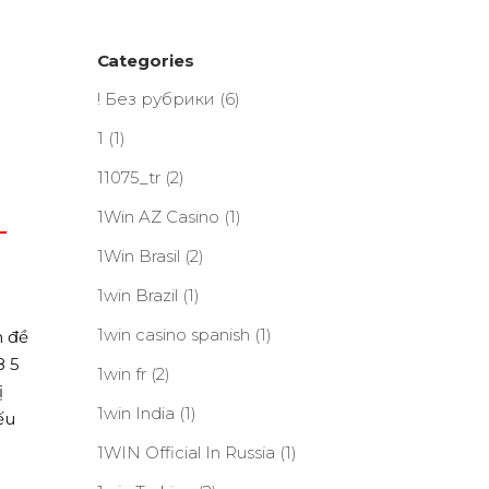
Categories
! Без рубрики
(6)
1
(1)
11075_tr
(2)
1Win AZ Casino
(1)
-
1Win Brasil
(2)
1win Brazil
(1)
1win casino spanish
(1)
n đề
8 5
1win fr
(2)
ị
1win India
(1)
ếu
1WIN Official In Russia
(1)