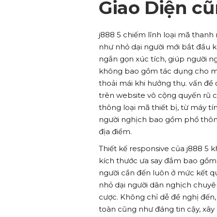
Giao Diện c
j888 5 chiếm lĩnh loại mã thanh
như nhỏ dại người mới bắt đầu kh
ngắn gọn xúc tích, giúp người n
không bao gồm tác dụng cho mỏi
thoải mái khi hưởng thụ. vấn đ
trên website vô cộng quyến rũ 
thông loại mã thiết bị, từ máy t
người nghịch bao gồm phổ thông
địa điểm.
Thiết kế responsive của j888 5 
kích thước ưa say đắm bao gồm 
người cần đến luôn ở mức kết q
nhỏ dại người dân nghịch chuyê
cược. Không chỉ dễ đề nghị đến
toàn cũng như đáng tin cậy, xây 