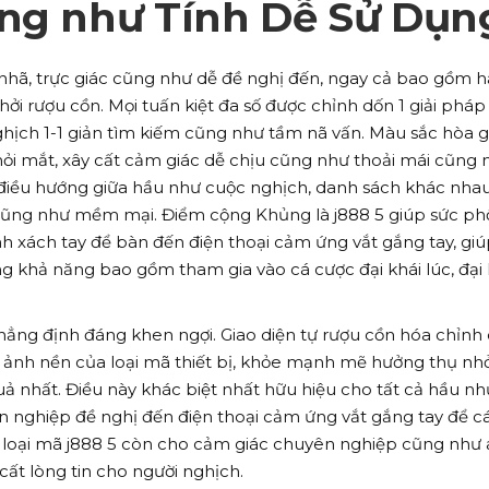
ũng như Tính Dễ Sử Dụn
 nhã, trực giác cũng như dễ đề nghị đến, ngay cả bao gồm 
ởi rượu cồn. Mọi tuấn kiệt đa số được chỉnh dốn 1 giải pháp
ghịch 1-1 giản tìm kiếm cũng như tầm nã vấn. Màu sắc hòa gi
 mắt, xây cất cảm giác dễ chịu cũng như thoải mái cũng 
ề điều hướng giữa hầu như cuộc nghịch, danh sách khác nha
cũng như mềm mại. Điểm cộng Khủng là j888 5 giúp sức ph
ính xách tay để bàn đến điện thoại cảm ứng vắt gắng tay, gi
 khả năng bao gồm tham gia vào cá cược đại khái lúc, đại 
khẳng định đáng khen ngợi. Giao diện tự rượu cồn hóa chỉnh
ảnh nền của loại mã thiết bị, khỏe mạnh mẽ hưởng thụ nhỏ
uả nhất. Điều này khác biệt nhất hữu hiệu cho tất cả hầu nh
n nghiệp đề nghị đến điện thoại cảm ứng vắt gắng tay để c
, loại mã j888 5 còn cho cảm giác chuyên nghiệp cũng như
cất lòng tin cho người nghịch.