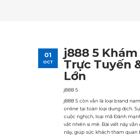
Tours List
Bl
Destinations Masonry
Ca
Advanced Link Section
Go
Team List
Se
Tours Filters
Bu
Destinations Grid
Co
Banner
Im
Destinations Masonry
Ca
Advanced Link Section
Go
Team List
Se
Destinations Grid
Co
Banner
Im
j888 5 Khám 
01
Advanced Link Section
Go
Team List
Se
Trực Tuyến 
OCT
Lớn
Banner
Im
Team List
Se
j888 5
j888 5 còn vẫn là loại brand n
online tại toàn loại dung dịch.
cuộc nghịch, loại mã Đánh mạnh
vắt nhiên si mê. Bài viết này vẫ
này, giúp sức khách tham quan 