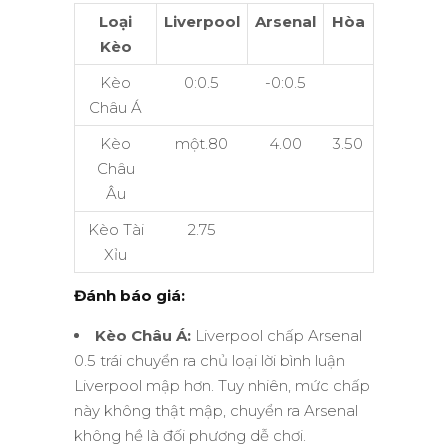
Loại
Liverpool
Arsenal
Hòa
Kèo
Kèo
0:0.5
-0:0.5
Châu Á
Kèo
một.80
4.00
3.50
Châu
Âu
Kèo Tài
2.75
Xỉu
Đánh báo giá:
Kèo Châu Á:
Liverpool chấp Arsenal
0.5 trái chuyển ra chủ loại lời bình luận
Liverpool mập hơn. Tuy nhiên, mức chấp
này không thật mập, chuyển ra Arsenal
không hề là đối phương dễ chơi.