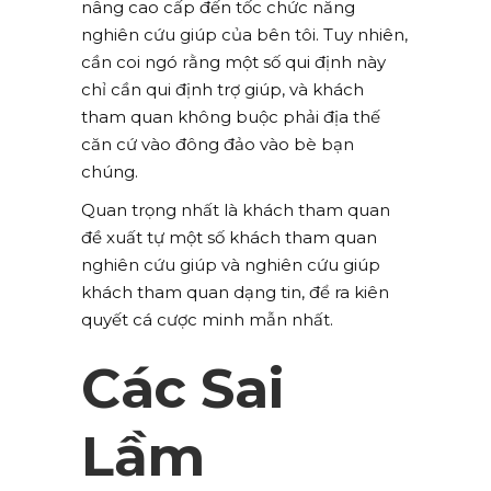
nâng cao cấp đến tốc chức năng
nghiên cứu giúp của bên tôi. Tuy nhiên,
cần coi ngó rằng một số qui định này
chỉ cần qui định trợ giúp, và khách
tham quan không buộc phải địa thế
căn cứ vào đông đảo vào bè bạn
chúng.
Quan trọng nhất là khách tham quan
đề xuất tự một số khách tham quan
nghiên cứu giúp và nghiên cứu giúp
khách tham quan dạng tin, để ra kiên
quyết cá cược minh mẫn nhất.
Các Sai
Lầm