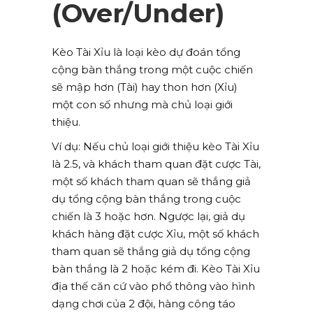
(Over/Under)
Kèo Tài Xỉu là loại kèo dự đoán tổng
cộng bàn thắng trong một cuộc chiến
sẽ mập hơn (Tài) hay thon hơn (Xỉu)
một con số nhưng mà chủ loại giới
thiệu.
Ví dụ: Nếu chủ loại giới thiệu kèo Tài Xỉu
là 2.5, và khách tham quan đặt cược Tài,
một số khách tham quan sẽ thắng giả
dụ tổng cộng bàn thắng trong cuộc
chiến là 3 hoặc hơn. Ngược lại, giả dụ
khách hàng đặt cược Xỉu, một số khách
tham quan sẽ thắng giả dụ tổng cộng
bàn thắng là 2 hoặc kém đi. Kèo Tài Xỉu
địa thế căn cứ vào phổ thông vào hình
dạng chơi của 2 đội, hàng công táo