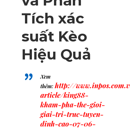
và Phân
Tích xác
suất Kèo
Hiệu Quả
Xem
http://www.inpos.com.
thêm:
article/king88-
kham-pha-the-gioi-
giai-tri-truc-tuyen-
dinh-cao-07-06-