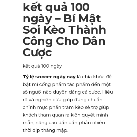
kết quả 100
ngày – Bí Mật
Soi Kèo Thành
Công Cho Dân
Cược
kết quả 100 ngày
Tỷ lệ soccer ngày nay
là chìa khóa để
bật mí cống phẩm tác phẩm đến một
số người nào duyên dáng cá cược. Hiểu
rõ và nghiên cứu giúp đúng chuẩn
chỉnh mực phần trăm kèo sẽ trợ giúp
khách tham quan ra kiên quyết minh
mẫn, nâng cao dần dần phần nhiều
thời dịp thắng mập.