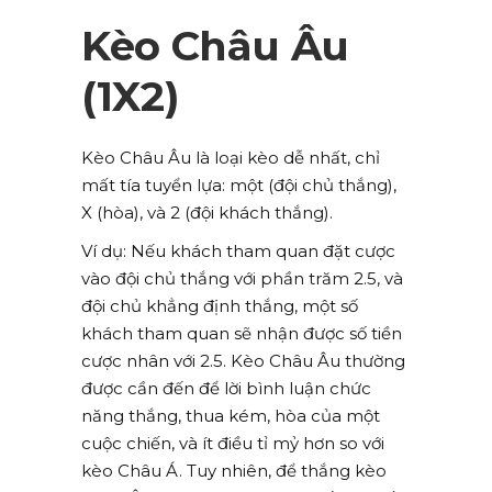
Kèo Châu Âu
(1X2)
Kèo Châu Âu là loại kèo dễ nhất, chỉ
mất tía tuyển lựa: một (đội chủ thắng),
X (hòa), và 2 (đội khách thắng).
Ví dụ: Nếu khách tham quan đặt cược
vào đội chủ thắng với phần trăm 2.5, và
đội chủ khẳng định thắng, một số
khách tham quan sẽ nhận được số tiền
cược nhân với 2.5. Kèo Châu Âu thường
được cần đến để lời bình luận chức
năng thắng, thua kém, hòa của một
cuộc chiến, và ít điều tỉ mỷ hơn so với
kèo Châu Á. Tuy nhiên, để thắng kèo