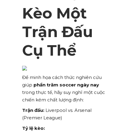
Kèo Một
Trận Đấu
Cụ Thể
Để minh họa cách thức nghiên cứu
giúp
phần trăm soccer ngày nay
trong thực tế, hãy suy nghĩ một cuộc
chiến kém chất lượng định:
Trận đấu:
Liverpool vs. Arsenal
(Premier League)
Tỷ lệ kèo: