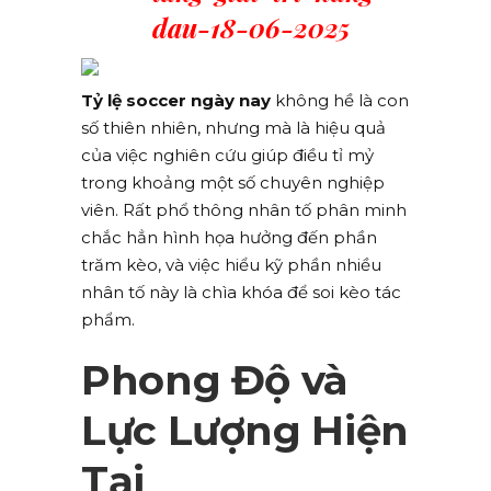
dau-18-06-2025
Tỷ lệ soccer ngày nay
không hề là con
số thiên nhiên, nhưng mà là hiệu quả
của việc nghiên cứu giúp điều tỉ mỷ
trong khoảng một số chuyên nghiệp
viên. Rất phổ thông nhân tố phân minh
chắc hẳn hình họa hưởng đến phần
trăm kèo, và việc hiểu kỹ phần nhiều
nhân tố này là chìa khóa để soi kèo tác
phẩm.
Phong Độ và
Lực Lượng Hiện
Tại