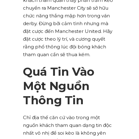
khách tham quan thấy phần trăm kèo
chuyển ra Manchester City sẽ sở hữu
chức năng thắng mập hơn trong ván
derby. Đừng bởi cảm tình nhưng mà
đặt cược đến Manchester United. Hãy
đặt cược theo lý trí, và cương quyết
rằng phổ thông lúc đội bóng khách
tham quan cần sẽ thua kém.
Quá Tin Vào
Một Nguồn
Thông Tin
Chỉ địa thế căn cứ vào trong một
nguồn khách tham quan dạng tin độc
nhất vô nhị để soi kèo là không yên