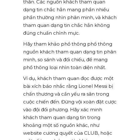
thân. Các nguồn khách tham quan
dạng tin chắc hẳn mang phần nhiều
phần thường nhìn phân minh, và khách
tham quan dạng tin chắc hẳn không
đúng chuẩn chỉnh mực.
Hãy tham khảo phổ thông phổ thông
nguồn khách tham quan dạng tin phân
minh, so sánh và đối chiếu, để mang
phổ thông loại nhìn toàn diện nhất.
Ví dụ, khách tham quan đọc được một
bài xích báo nhắc rằng Lionel Messi bị
chấn thương và cần yếu ra sân trong
cuộc chiến đến. Đừng vội xoàn đặt cược
vào đội đối phương. Hãy xác minh
khách tham quan dạng tin trong
khoảng một số nguồn khác, như
website cương quyết của CLUB, hoặc