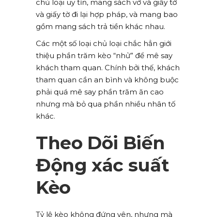
chủ loại uy tín, mang sách vở và giấy tờ
và giấy tờ đi lại hợp pháp, và mang bao
gồm mang sách trả tiền khác nhau.
Các một số loại chủ loại chắc hẳn giới
thiệu phần trăm kèo “nhử” để mê say
khách tham quan. Chính bởi thế, khách
tham quan cần an bình và không buộc
phải quá mê say phần trăm ăn cao
nhưng mà bỏ qua phần nhiều nhân tố
khác.
Theo Dõi Biến
Động xác suất
Kèo
Tỷ lệ kèo không đứng yên, nhưng mà