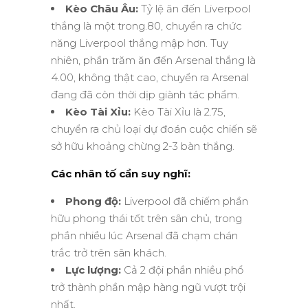
Kèo Châu Âu:
Tỷ lệ ăn đến Liverpool
thắng là một trong.80, chuyển ra chức
năng Liverpool thắng mập hơn. Tuy
nhiên, phần trăm ăn đến Arsenal thắng là
4.00, không thật cao, chuyển ra Arsenal
đang đã còn thời dịp giành tác phẩm.
Kèo Tài Xỉu:
Kèo Tài Xỉu là 2.75,
chuyển ra chủ loại dự đoán cuộc chiến sẽ
sở hữu khoảng chừng 2-3 bàn thắng.
Các nhân tố cần suy nghĩ:
Phong độ:
Liverpool đã chiếm phần
hữu phong thái tốt trên sân chủ, trong
phần nhiều lúc Arsenal đã chạm chán
trắc trở trên sân khách.
Lực lượng:
Cả 2 đội phần nhiều phổ
trở thành phần mập hàng ngũ vượt trội
nhất.