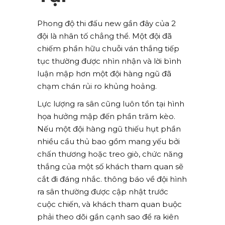
Phong độ thi đấu new gần đây của 2
đội là nhân tố chẳng thể. Một đội đã
chiếm phần hữu chuỗi ván thắng tiếp
tục thường được nhìn nhận và lời bình
luận mập hơn một đội hàng ngũ đã
chạm chán rủi ro khủng hoảng.
Lực lượng ra sân cũng luôn tồn tại hình
họa hưởng mập đến phần trăm kèo.
Nếu một đội hàng ngũ thiếu hụt phần
nhiều cầu thủ bao gồm mang yếu bởi
chấn thương hoặc treo giò, chức năng
thắng của một số khách tham quan sẽ
cắt đi đáng nhắc. thông báo về đội hình
ra sân thường được cập nhật trước
cuộc chiến, và khách tham quan buộc
phải theo dõi gần cạnh sao để ra kiên