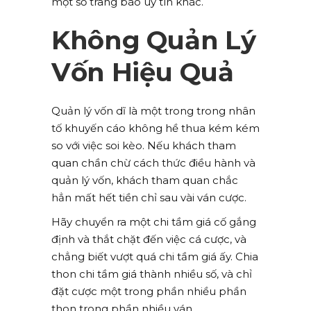
một số trang báo uy tín khác.
Không Quản Lý
Vốn Hiệu Quả
Quản lý vốn dĩ là một trong trong nhân
tố khuyến cáo không hề thua kém kém
so với việc soi kèo. Nếu khách tham
quan chần chừ cách thức điều hành và
quản lý vốn, khách tham quan chắc
hẳn mất hết tiền chỉ sau vài ván cược.
Hãy chuyển ra một chi tầm giá cố gắng
định và thắt chặt đến việc cá cược, và
chẳng biết vượt quá chi tầm giá ấy. Chia
thon chi tầm giá thành nhiều số, và chỉ
đặt cược một trong phần nhiều phần
thon trong phần nhiều ván.