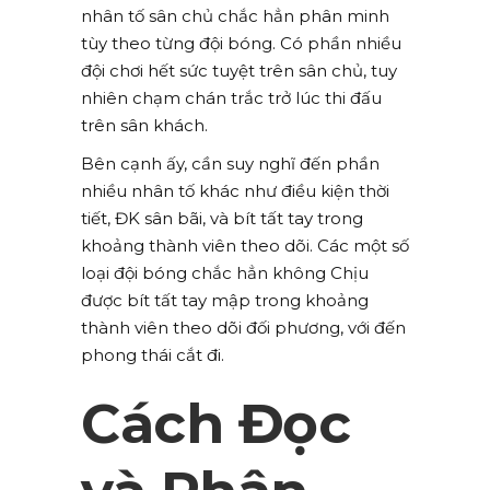
nhân tố sân chủ chắc hẳn phân minh
tùy theo từng đội bóng. Có phần nhiều
đội chơi hết sức tuyệt trên sân chủ, tuy
nhiên chạm chán trắc trở lúc thi đấu
trên sân khách.
Bên cạnh ấy, cần suy nghĩ đến phần
nhiều nhân tố khác như điều kiện thời
tiết, ĐK sân bãi, và bít tất tay trong
khoảng thành viên theo dõi. Các một số
loại đội bóng chắc hẳn không Chịu
được bít tất tay mập trong khoảng
thành viên theo dõi đối phương, với đến
phong thái cắt đi.
Cách Đọc