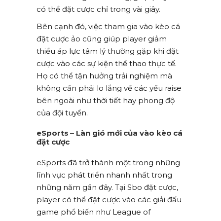
có thể đặt cược chỉ trong vài giây.
Bên cạnh đó, việc tham gia vào kèo cá
đặt cược ảo cũng giúp player giảm
thiểu áp lực tâm lý thường gặp khi đặt
cược vào các sự kiện thể thao thực tế.
Họ có thể tận hưởng trải nghiệm mà
không cần phải lo lắng về các yếu raise
bên ngoài như thời tiết hay phong độ
của đội tuyển.
eSports – Làn gió mới của vào kèo cá
đặt cược
eSports đã trở thành một trong những
lĩnh vực phát triển nhanh nhất trong
những năm gần đây. Tại Sbo đặt cược,
player có thể đặt cược vào các giải đấu
game phổ biến như League of