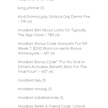
king johnnie
(1)
Kod Promocyjny Slottica Graj Demo Fire
– 316
(4)
‎mostbet Bet About Lotto On Typically
The App Store – 783
(4)
Mostbet Bonus Code Amnyxlm For Nfl
Week 7: $200 Broncos-saints Bonus
Amnewyork – 431
(4)
Mostbet Bonus Code" "For Nc And In:
Dimers Activates Benefit Bets For The
Final Four!" – 457
(4)
mostbet italy
(1)
mostbet norway
(1)
mostbet ozbekistonda
(1)
Mostbet Refer A Friend Code: Unlock