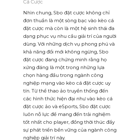
Nhìn chung, Sbo đặt cược không chỉ
đơn thuần là một sòng bạc vào kèo cá
đặt cược mà còn là một hệ sinh thái đa
dạng phục vụ nhu cầu giải trí của người
dùng. Với những dịch vụ phong phú và
khả năng đổi mới không ngừng, Sbo
đặt cược đang chứng minh rằng họ
xứng đáng là một trong những lựa
chọn hàng đầu trong ngành công
nghiệp mạng vào kèo cá đặt cược uy
tín. Từ thể thao ảo truyền thống đến
các hình thức hiện đại như vào kèo cá
đặt cược ảo và eSports, Sbo đặt cược
luôn nỗ lực để mang đến trải nghiệm
tốt nhất cho player, đồng thời thúc đẩy
sự phát triển bền vững của ngành công
nghiệp giải trí này.