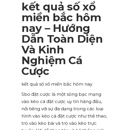
kết quả số xổ
miền bắc hôm
nay – Hướng
Dẫn Toàn Diện
Và Kinh
Nghiệm Cá
Cược
kết quả số xổ miền bắc hôm nay
Sbo đặt cược là một sòng bạc mạng
vào kèo cá đặt cược uy tín hàng đầu,
nổi tiếng với sự đa dạng trong các loại
hình vào kèo cá đặt cược như thể thao,
trò vào kèo bài và trò vào kèo trực