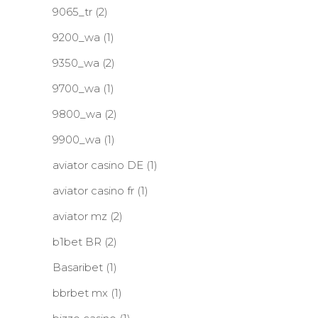
9065_tr
(2)
9200_wa
(1)
9350_wa
(2)
9700_wa
(1)
9800_wa
(2)
9900_wa
(1)
aviator casino DE
(1)
aviator casino fr
(1)
aviator mz
(2)
b1bet BR
(2)
Basaribet
(1)
bbrbet mx
(1)