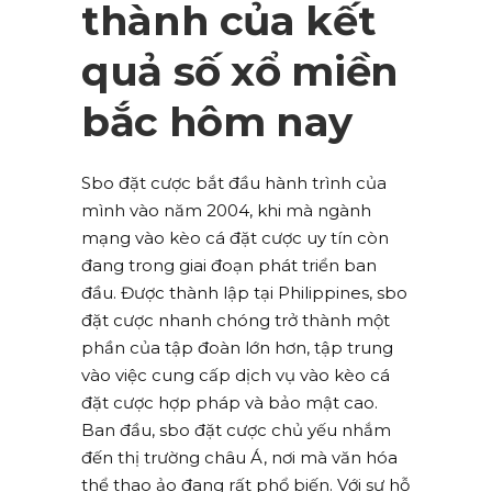
thành của kết
quả số xổ miền
bắc hôm nay
Sbo đặt cược bắt đầu hành trình của
mình vào năm 2004, khi mà ngành
mạng vào kèo cá đặt cược uy tín còn
đang trong giai đoạn phát triển ban
đầu. Được thành lập tại Philippines, sbo
đặt cược nhanh chóng trở thành một
phần của tập đoàn lớn hơn, tập trung
vào việc cung cấp dịch vụ vào kèo cá
đặt cược hợp pháp và bảo mật cao.
Ban đầu, sbo đặt cược chủ yếu nhắm
đến thị trường châu Á, nơi mà văn hóa
thể thao ảo đang rất phổ biến. Với sự hỗ