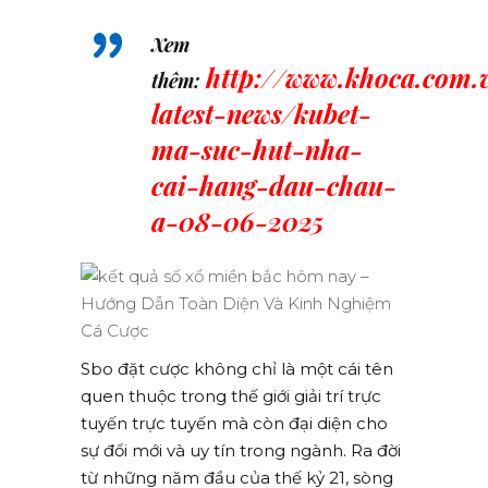
Xem
http://www.khoca.com.
thêm:
latest-news/kubet-
ma-suc-hut-nha-
cai-hang-dau-chau-
a-08-06-2025
Sbo đặt cược không chỉ là một cái tên
quen thuộc trong thế giới giải trí trực
tuyến trực tuyến mà còn đại diện cho
sự đổi mới và uy tín trong ngành. Ra đời
từ những năm đầu của thế kỷ 21, sòng