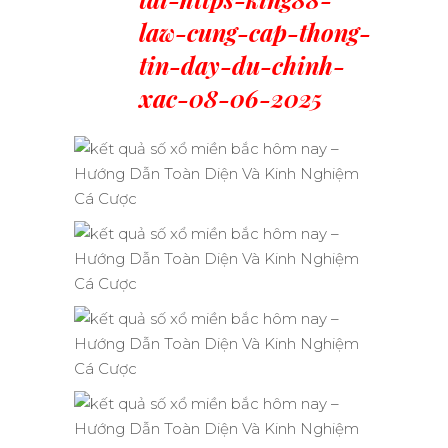
law-cung-cap-thong-
tin-day-du-chinh-
xac-08-06-2025