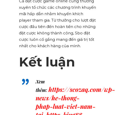
Cá đặt cược game online cũng thường
xuyên tổ chức các chương trình khuyến
mãi hấp dẫn nhằm khuyến khích
player tham gia. Từ thưởng cho lượt đặt
cược đầu tiên đến hoàn tiền cho những
đặt cược không thành công, Sbo đặt
cược luôn cố gắng mang đến giá trị tốt
nhất cho khách hàng của mình.
Kết luận
Xem
https://scozaq.com/wp-
thêm:
news/he-thong-
phap-luat-viet-nam-
tai-https-king88-