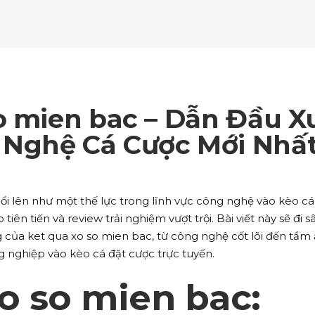
ockquote
Counters
ll To Action
Pie Charts
ogle Maps
Testimonials
parators
Video Button
ttons
Horizontal Progress Bars
ntact Form
Blog List Shortcode
age Gallery
Client Carousel
ll To Action
Pie Charts
ogle Maps
Testimonials
parators
Video Button
ntact Form
Blog List Shortcode
age Gallery
Client Carousel
o mien bac – Dẫn Đầu X
ogle Maps
Testimonials
parators
Video Button
Nghệ Cá Cược Mới Nhấ
age Gallery
Client Carousel
parators
Video Button
i lên như một thế lực trong lĩnh vực công nghệ vào kèo cá
ên tiến và review trải nghiệm vượt trội. Bài viết này sẽ đi s
 của ket qua xo so mien bac, từ công nghệ cốt lõi đến tầm
 nghiệp vào kèo cá đặt cược trực tuyến.
o so mien bac: