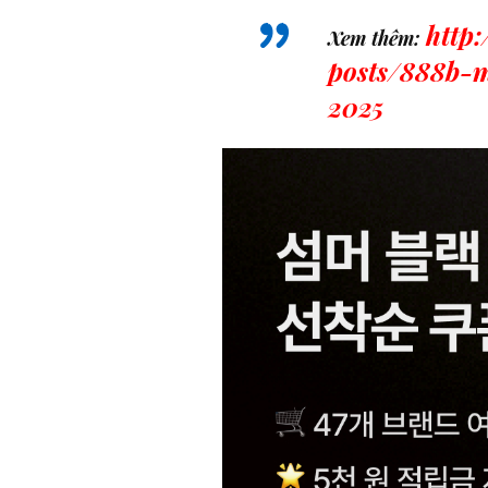
http
Xem thêm:
posts/888b-
2025