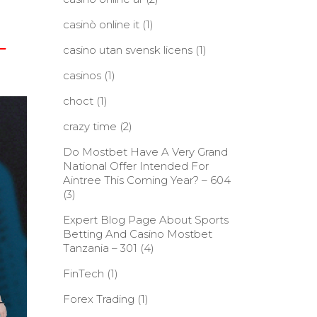
casinò online it
(1)
-
casino utan svensk licens
(1)
casinos
(1)
choct
(1)
crazy time
(2)
Do Mostbet Have A Very Grand
National Offer Intended For
Aintree This Coming Year? – 604
(3)
Expert Blog Page About Sports
Betting And Casino Mostbet
Tanzania – 301
(4)
FinTech
(1)
Forex Trading
(1)