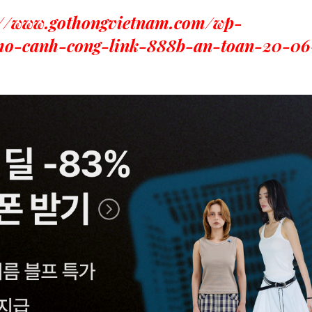
://www.gothongvietnam.com/wp-
mo-canh-cong-link-888b-an-toan-20-06