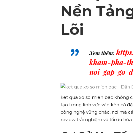
Nền Tảng
Lõi
https
Xem thêm:
kham-pha-the
noi-gap-go-
ket qua xo so mien bac không ch
tạo trong lĩnh vực vào kèo cá đ
công nghệ vững chắc, nơi mà các 
review trải nghiệm và tối ưu hóa