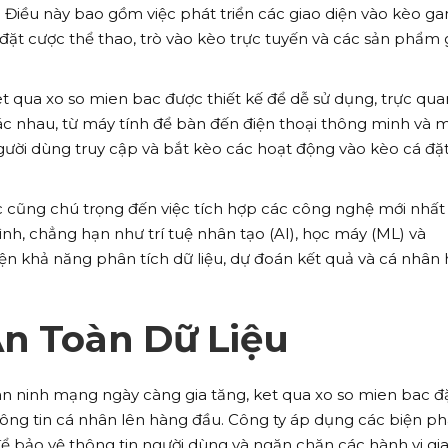
 Điều này bao gồm việc phát triển các giao diện vào kèo g
 đặt cược thể thao, trò vào kèo trực tuyến và các sản phẩm g
 qua xo so mien bac được thiết kế để dễ sử dụng, trực qua
khác nhau, từ máy tính để bàn đến điện thoại thông minh và 
gười dùng truy cập và bắt kèo các hoạt động vào kèo cá đặ
c cũng chú trọng đến việc tích hợp các công nghệ mới nhất
h, chẳng hạn như trí tuệ nhân tạo (AI), học máy (ML) và
hiện khả năng phân tích dữ liệu, dự đoán kết quả và cá nhân
An Toàn Dữ Liệu
an ninh mạng ngày càng gia tăng, ket qua xo so mien bac đ
ng tin cá nhân lên hàng đầu. Công ty áp dụng các biện p
 bảo vệ thông tin người dùng và ngăn chặn các hành vi gi