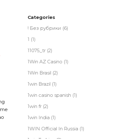
Categories
! Без рубрики
(6)
1
(1)
11075_tr
(2)
-
1Win AZ Casino
(1)
1Win Brasil
(2)
1win Brazil
(1)
1win casino spanish
(1)
ng
1win fr
(2)
game
ao
1win India
(1)
1WIN Official In Russia
(1)