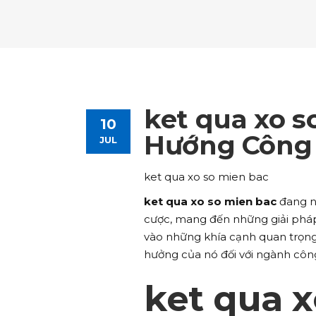
Tours List
Bl
Destinations Masonry
Ca
Advanced Link Section
Go
Team List
Se
Tours Filters
Bu
Destinations Grid
Co
Banner
Im
Destinations Masonry
Ca
Advanced Link Section
Go
Team List
Se
Destinations Grid
Co
Banner
Im
ket qua xo s
10
Advanced Link Section
Go
Team List
Se
Hướng Công 
JUL
Banner
Im
ket qua xo so mien bac
Team List
Se
ket qua xo so mien bac
đang nổ
cược, mang đến những giải pháp ti
vào những khía cạnh quan trọng
hưởng của nó đối với ngành công
ket qua x