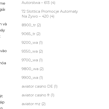
Autorstwa – 613
(4)
ame
iải
72 Slottica Promocje Automaty
Na Żywo – 420
(4)
n và
8900_tr
(2)
máy
9065_tr
(2)
t
9200_wa
(1)
 vào
9350_wa
(2)
9700_wa
(1)
 hóa
9800_wa
(2)
9900_wa
(1)
aviator casino DE
(1)
aviator casino fr
(1)
ặt
háp
aviator mz
(2)
an