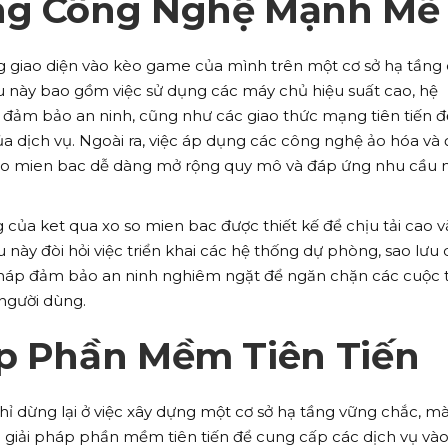
ng Công Nghệ Mạnh Mẽ
g giao diện vào kèo game của mình trên một cơ sở hạ tầng
u này bao gồm việc sử dụng các máy chủ hiệu suất cao, hệ
à đảm bảo an ninh, cũng như các giao thức mạng tiên tiến đ
a dịch vụ. Ngoài ra, việc áp dụng các công nghệ ảo hóa và 
so mien bac dễ dàng mở rộng quy mô và đáp ứng nhu cầu 
g của ket qua xo so mien bac được thiết kế để chịu tải cao v
 này đòi hỏi việc triển khai các hệ thống dự phòng, sao lưu 
pháp đảm bảo an ninh nghiêm ngặt để ngăn chặn các cuộc 
người dùng.
áp Phần Mềm Tiên Tiến
ỉ dừng lại ở việc xây dựng một cơ sở hạ tầng vững chắc, m
ác giải pháp phần mềm tiên tiến để cung cấp các dịch vụ và