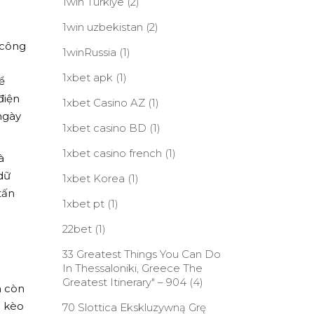
1win Turkiye
(2)
1win uzbekistan
(2)
 công
1winRussia
(1)
1xbet apk
(1)
ể
điện
1xbet Casino AZ
(1)
ngày
1xbet casino BD
(1)
1xbet casino french
(1)
à
dữ
1xbet Korea
(1)
tấn
1xbet pt
(1)
22bet
(1)
33 Greatest Things You Can Do
In Thessaloniki, Greece The
Greatest Itinerary" – 904
(4)
à còn
o kèo
70 Slottica Ekskluzywną Grę