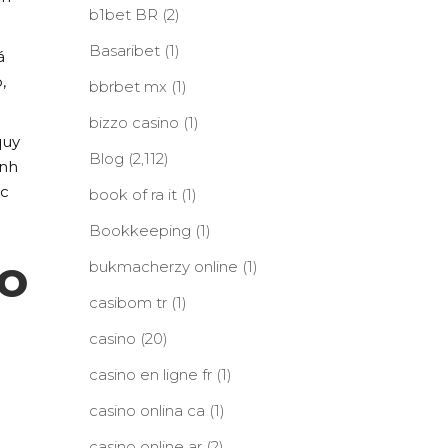
b1bet BR
(2)
Basaribet
(1)
á
,
bbrbet mx
(1)
bizzo casino
(1)
quy
Blog
(2,112)
ánh
ác
book of ra it
(1)
Bookkeeping
(1)
o
bukmacherzy online
(1)
casibom tr
(1)
casino
(20)
casino en ligne fr
(1)
casino onlina ca
(1)
casino online ar
(2)