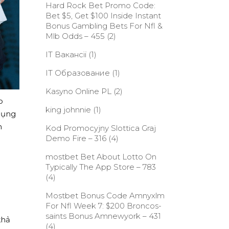
Hard Rock Bet Promo Code:
Bet $5, Get $100 Inside Instant
Bonus Gambling Bets For Nfl &
Mlb Odds – 455
(2)
IT Вакансії
(1)
IT Образование
(1)
Kasyno Online PL
(2)
o
king johnnie
(1)
dụng
h
Kod Promocyjny Slottica Graj
Demo Fire – 316
(4)
‎mostbet Bet About Lotto On
Typically The App Store – 783
(4)
Mostbet Bonus Code Amnyxlm
For Nfl Week 7: $200 Broncos-
saints Bonus Amnewyork – 431
khả
(4)