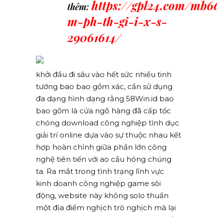
https://gpl24.com/mb6
thêm:
m-ph-th-gi-i-x-s-
29061614/
khởi đầu đi sâu vào hết sức nhiều tinh
tướng bao bao gồm xác, cần sử dụng
đa dạng hình dạng rằng 58Win.id bao
bao gồm là cửa ngõ hàng đã cấp tốc
chóng download công nghiệp tình dục
giải trí online dựa vào sự thuộc nhau kết
hợp hoàn chỉnh giữa phần lớn công
nghệ tiên tiến với ao cầu hóng chúng
ta. Ra mắt trong tình trạng lĩnh vực
kinh doanh công nghiệp game sôi
động, website này không solo thuần
một địa điểm nghịch trò nghịch mà lại