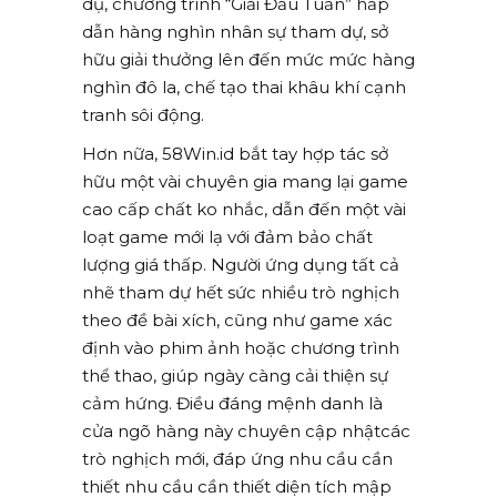
dụ, chương trình “Giải Đấu Tuần” hấp
dẫn hàng nghìn nhân sự tham dự, sở
hữu giải thưởng lên đến mức mức hàng
nghìn đô la, chế tạo thai khâu khí cạnh
tranh sôi động.
Hơn nữa, 58Win.id bắt tay hợp tác sở
hữu một vài chuyên gia mang lại game
cao cấp chất ko nhắc, dẫn đến một vài
loạt game mới lạ với đảm bảo chất
lượng giá thấp. Người ứng dụng tất cả
nhẽ tham dự hết sức nhiều trò nghịch
theo đề bài xích, cũng như game xác
định vào phim ảnh hoặc chương trình
thể thao, giúp ngày càng cải thiện sự
cảm hứng. Điều đáng mệnh danh là
cửa ngõ hàng này chuyên cập nhậtcác
trò nghịch mới, đáp ứng nhu cầu cần
thiết nhu cầu cần thiết diện tích mập