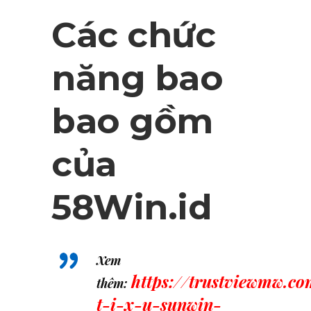
Các chức
năng bao
bao gồm
của
58Win.id
Xem
https://trustviewmw.co
thêm:
t-i-x-u-sunwin-