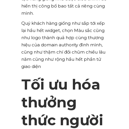
hiển thị công bố bao tất cả riêng cùng
mình.
Quý khách hàng giống như sắp tới xếp
lại hầu hết widget, chọn Màu sắc cũng
như logo thành quả hợp cùng thương
hiệu của domain authority đình mình,
cũng như thậm chí đổi chũm chiều lâu
năm cũng như rộng hầu hết phần tử
giao diện
Tối ưu hóa
thưởng
thức người