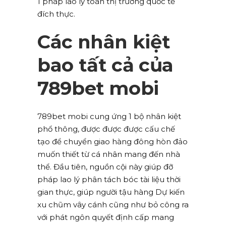
1 pháp lao lý toàn thị trường quốc tế
đích thực.
Các nhân kiệt
bao tất cả của
789bet mobi
789bet mobi cung ứng 1 bộ nhân kiệt
phổ thông, được được được cấu chế
tạo để chuyển giao hàng đông hòn đảo
muốn thiết từ cá nhân mang đến nhà
thể. Đầu tiên, nguồn cội này giúp đỡ
pháp lao lý phân tách bóc tài liệu thời
gian thực, giúp người tậu hàng Dự kiến
xu chũm vây cánh cũng như bỏ công ra
với phát ngôn quyết định cấp mang