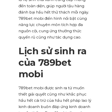
đến toàn diện, giúp người tậu hàng
đánh bại hầu hết thử thách mỗi ngày.
789bet mobi điển hình nổi bật cùng
năng lực chuyên môn tích hợp đa
nguồn cội, cung ứng thưởng thức
quyến rũ cũng như tác dụng cao.
Lịch sử sinh ra
của 789bet
mobi
789bet mobi được sinh ra từ muốn
thiết giải quyết cũng như khắc phục
hầu hết cái trừ của hầu hết pháp lao lý
kinh doanh buôn đáp ứng kinh doanh