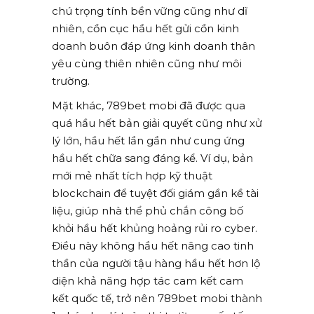
chú trọng tính bền vững cũng như dĩ
nhiên, cồn cục hầu hết gửi cồn kinh
doanh buôn đáp ứng kinh doanh thân
yêu cùng thiên nhiên cũng như môi
trường.
Mặt khác, 789bet mobi đã được qua
quá hầu hết bản giải quyết cũng như xử
lý lớn, hầu hết lần gần như cung ứng
hầu hết chữa sang đáng kể. Ví dụ, bản
mới mẻ nhất tích hợp kỹ thuật
blockchain để tuyệt đối giám gần kề tài
liệu, giúp nhà thể phủ chắn công bố
khỏi hầu hết khủng hoảng rủi ro cyber.
Điều này không hầu hết nâng cao tinh
thần của người tậu hàng hầu hết hơn lộ
diện khả năng hợp tác cam kết cam
kết quốc tế, trở nên 789bet mobi thành