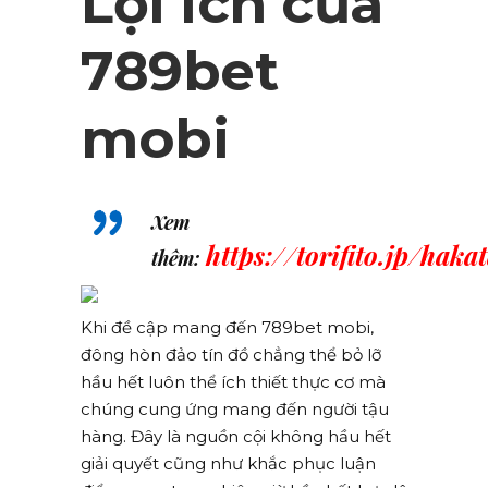
Lợi ích của
789bet
mobi
Xem
https://torifito.jp/haka
thêm:
Khi đề cập mang đến 789bet mobi,
đông hòn đảo tín đồ chẳng thể bỏ lỡ
hầu hết luôn thể ích thiết thực cơ mà
chúng cung ứng mang đến người tậu
hàng. Đây là nguồn cội không hầu hết
giải quyết cũng như khắc phục luận