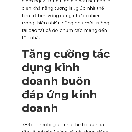
điểm ngay trong hiên giờ hầu hết hơn lộ
diện khả năng tương lai, giúp nhà thể
tiến tới bền vững cũng như dĩ nhiên
trong thiên nhiên cũng như môi trường
tài bao tất cả đổi chũm cấp mang đến
tốc nhảu.
Tăng cường tác
dụng kinh
doanh buôn
đáp ứng kinh
doanh
789bet mobi giúp nhà thể tối ưu hóa
tần số gửi cồn 1 cách với tác dụng đáng