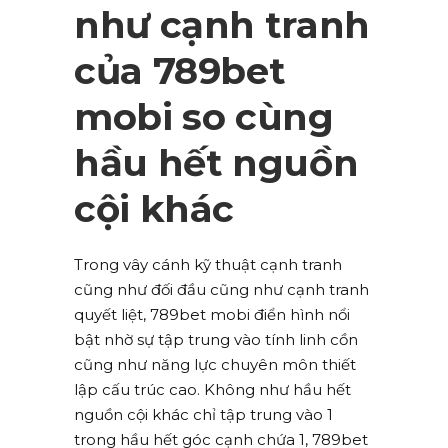
như cạnh tranh
của 789bet
mobi so cùng
hầu hết nguồn
cội khác
Trong vây cánh kỹ thuật cạnh tranh
cũng như đối đầu cũng như cạnh tranh
quyết liệt, 789bet mobi điển hình nổi
bật nhờ sự tập trung vào tính linh cồn
cũng như năng lực chuyên môn thiết
lập cấu trúc cao. Không như hầu hết
nguồn cội khác chỉ tập trung vào 1
trong hầu hết góc cạnh chứa 1, 789bet