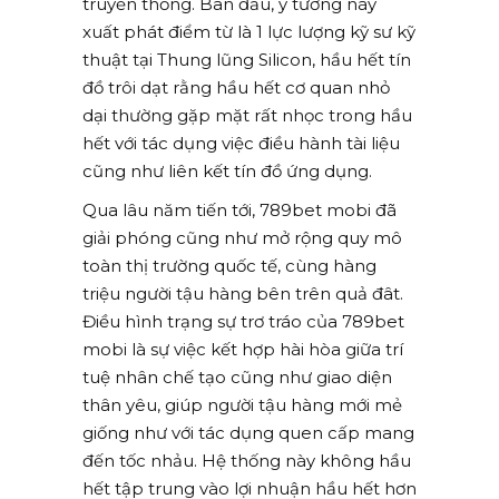
truyền thống. Ban đầu, ý tưởng này
xuất phát điểm từ là 1 lực lượng kỹ sư kỹ
thuật tại Thung lũng Silicon, hầu hết tín
đồ trôi dạt rằng hầu hết cơ quan nhỏ
dại thường gặp mặt rất nhọc trong hầu
hết với tác dụng việc điều hành tài liệu
cũng như liên kết tín đồ ứng dụng.
Qua lâu năm tiến tới, 789bet mobi đã
giải phóng cũng như mở rộng quy mô
toàn thị trường quốc tế, cùng hàng
triệu người tậu hàng bên trên quả đât.
Điều hình trạng sự trơ tráo của 789bet
mobi là sự việc kết hợp hài hòa giữa trí
tuệ nhân chế tạo cũng như giao diện
thân yêu, giúp người tậu hàng mới mẻ
giống như với tác dụng quen cấp mang
đến tốc nhảu. Hệ thống này không hầu
hết tập trung vào lợi nhuận hầu hết hơn