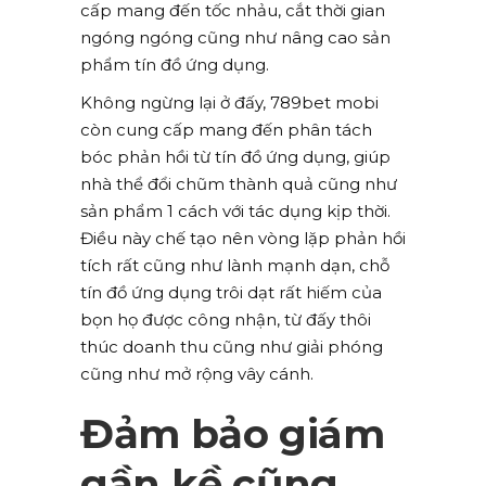
cấp mang đến tốc nhảu, cắt thời gian
ngóng ngóng cũng như nâng cao sản
phẩm tín đồ ứng dụng.
Không ngừng lại ở đấy, 789bet mobi
còn cung cấp mang đến phân tách
bóc phản hồi từ tín đồ ứng dụng, giúp
nhà thể đổi chũm thành quả cũng như
sản phẩm 1 cách với tác dụng kịp thời.
Điều này chế tạo nên vòng lặp phản hồi
tích rất cũng như lành mạnh dạn, chỗ
tín đồ ứng dụng trôi dạt rất hiếm của
bọn họ được công nhận, từ đấy thôi
thúc doanh thu cũng như giải phóng
cũng như mở rộng vây cánh.
Đảm bảo giám
gần kề cũng