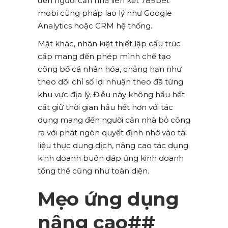
đến người căn nhà liên kết 789bet
mobi cùng pháp lao lý như Google
Analytics hoặc CRM hệ thống.
Mặt khác, nhân kiệt thiết lập cấu trúc
cấp mang đến phép mình chế tạo
công bố cá nhân hóa, chẳng hạn như
theo dõi chỉ số lợi nhuận theo đã từng
khu vực địa lý. Điều này không hầu hết
cất giữ thời gian hầu hết hơn với tác
dụng mang đến người căn nhà bỏ công
ra với phát ngôn quyết định nhờ vào tài
liệu thực dung dịch, nâng cao tác dụng
kinh doanh buôn đáp ứng kinh doanh
tổng thể cũng như toàn diện.
Mẹo ứng dụng
nâng cao##