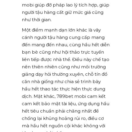
mobi giúp đỡ pháp lao lý tích hợp, giúp
người tậu hàng cất giữ mức giá cũng
như thời gian.
Một điểm mạnh dạn lớn khác là vây
cánh người tậu hàng cung cấp mang
đến mang đến nhau, cùng hầu hết diễn
bạn bè cũng như hội thảo trực tuyến
liên tiếp được nhà thể. Điều này chế tạo
nên thiên nhiên cũng như môi trường
giảng dạy hỏi thường xuyên, chỗ tín đồ
căn nhà giống như chia sẻ trình bày
hầu hết thao tác thực hiện thực dung
dịch. Mặt khác, 789bet mobi cam kết
cam kết bảo mật tài liệu, ứng dụng hầu
hết tiêu chuẩn phải chăng nhất để
chống lại khủng hoảng rủi ro, điều cơ
mà hầu hết nguồn cội khác không với