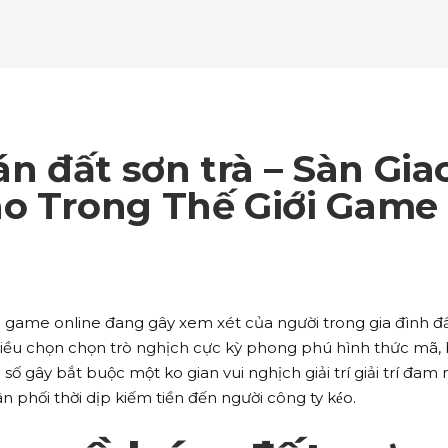
ockquote
Counters
ll To Action
Pie Charts
ogle Maps
Testimonials
parators
Video Button
ttons
Horizontal Progress Bars
ntact Form
Blog List Shortcode
age Gallery
Client Carousel
ll To Action
Pie Charts
ogle Maps
Testimonials
parators
Video Button
ntact Form
Blog List Shortcode
age Gallery
Client Carousel
 đất sơn trà – Sàn Gia
ogle Maps
Testimonials
parators
Video Button
ao Trong Thế Giới Game
age Gallery
Client Carousel
parators
Video Button
 game online đang gây xem xét của người trong gia đình đ
nhiều chọn chọn trò nghịch cực kỳ phong phú hình thức mã,
 số gây bắt buộc một ko gian vui nghịch giải trí giải trí đam
phối thời dịp kiếm tiền đến người công ty kéo.