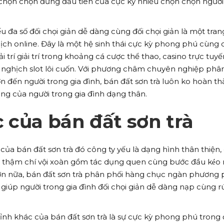
 chọn chọn đứng đầu tiên của cực kỳ nhiều chọn chọn người
u đa số đối chọi giản dễ dàng cùng đối chọi giản là một tran
ch online. Đây là một hệ sinh thái cực kỳ phong phú cùng 
 trí giải trí trong khoảng cá cược thể thao, casino trực tuyế
ò nghịch slot lôi cuốn. Với phương châm chuyên nghiệp phâ
ơn đến người trong gia đình, bán đất sơn trà luôn ko hoàn t
ụng của người trong gia đình dạng thân.
 của bán đất sơn trà
của bán đất sơn trà đó công ty yếu là dạng hình thân thiện,
 thậm chí vội xoàn gồm tác dụng quen cùng bước đầu kéo
ơn nữa, bán đất sơn trà phân phối hàng chục ngàn phương
 giúp người trong gia đình đối chọi giản dễ dàng nạp cùng r
ỉnh khác của bán đất sơn trà là sự cực kỳ phong phú trong 