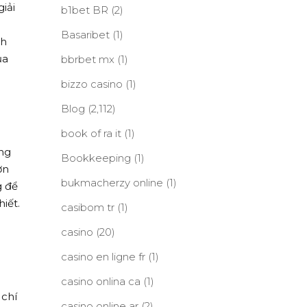
iải
b1bet BR
(2)
Basaribet
(1)
nh
ủa
bbrbet mx
(1)
bizzo casino
(1)
Blog
(2,112)
book of ra it
(1)
ảng
Bookkeeping
(1)
ơn
bukmacherzy online
(1)
g để
iết.
casibom tr
(1)
casino
(20)
casino en ligne fr
(1)
casino onlina ca
(1)
 chí
casino online ar
(2)