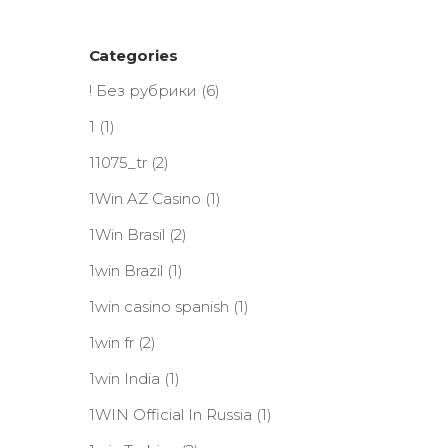
Categories
! Без рубрики
(6)
1
(1)
11075_tr
(2)
1Win AZ Casino
(1)
1Win Brasil
(2)
1win Brazil
(1)
1win casino spanish
(1)
1win fr
(2)
1win India
(1)
1WIN Official In Russia
(1)