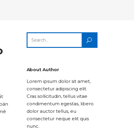
Columns
Dropcaps
Icon With Text
Title & Subtitle
Custom Font
Highlights
Lists
Dropcaps
Icon With Text
Title & Subtitle
Search
Highlights
Lists
for:
o
Icon With Text
Title & Subtitle
Lists
About Author
Lorem ipsum dolor sit amet,
Title & Subtitle
consectetur adipiscing elit.
Cras sollicitudin, tellus vitae
ất
condimentum egestas, libero
 bán
dolor auctor tellus, eu
 mê
consectetur neque elit quis
nunc.