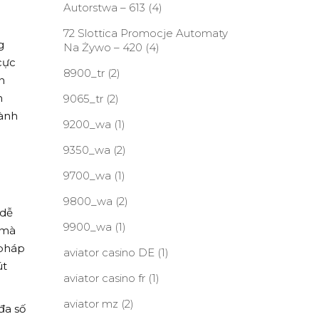
Autorstwa – 613
(4)
72 Slottica Promocje Automaty
g
Na Żywo – 420
(4)
cực
8900_tr
(2)
n
n
9065_tr
(2)
hành
9200_wa
(1)
9350_wa
(2)
9700_wa
(1)
9800_wa
(2)
 dễ
9900_wa
(1)
 mà
 pháp
aviator casino DE
(1)
út
aviator casino fr
(1)
aviator mz
(2)
đa số