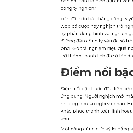
bán đất sơn trà biến đổi chuyển
công ty nghịch?
bán đất sơn trà chẳng công ty yế
web cá cược hay nghịch trò nghị
kỳ phần đông hình vui nghịch giải
đường đến công ty yếu đa số tr
phối kéo trải nghiệm hiệu quả h
trở thành thanh lịch đa số tác d
Điểm nổi bậc
Điểm nổi bậc bước đầu tiên tiên 
ứng dụng. Người nghịch mới mà
nhường như ko nghi vấn nào. H
khắc phục thanh toán linh hoạt,
tiền.
Một cộng cùng cực kỳ lợi gắng k