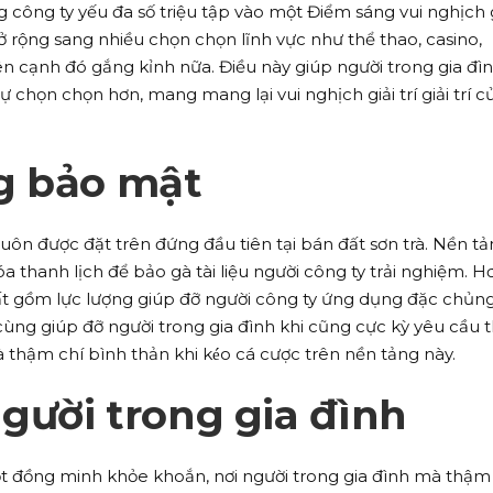
g công ty yếu đa số triệu tập vào một Điểm sáng vui nghịch g
mở rộng sang nhiều chọn chọn lĩnh vực như thể thao, casino,
n cạnh đó gắng kỉnh nữa. Điều này giúp người trong gia đì
chọn chọn hơn, mang mang lại vui nghịch giải trí giải trí c
g bảo mật
uôn được đặt trên đứng đầu tiên tại bán đất sơn trà. Nền t
thanh lịch để bảo gà tài liệu người công ty trải nghiệm. H
uất gồm lực lượng giúp đỡ người công ty ứng dụng đặc chủn
cùng giúp đỡ người trong gia đình khi cũng cực kỳ yêu cầu th
 thậm chí bình thản khi kéo cá cược trên nền tảng này.
gười trong gia đình
ột đồng minh khỏe khoắn, nơi người trong gia đình mà thậm