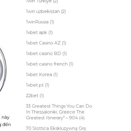
1win Turkiye
(2)
1win uzbekistan
(2)
1winRussia
(1)
1xbet apk
(1)
1xbet Casino AZ
(1)
1xbet casino BD
(1)
1xbet casino french
(1)
1xbet Korea
(1)
1xbet pt
(1)
22bet
(1)
33 Greatest Things You Can Do
In Thessaloniki, Greece The
g này
Greatest Itinerary" – 904
(4)
g đến
70 Slottica Ekskluzywną Grę