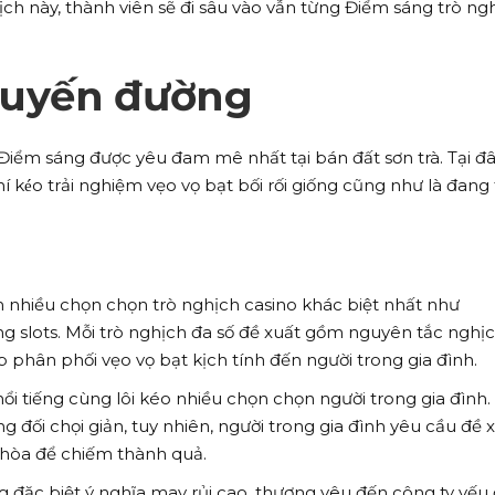
ịch này, thành viên sẽ đi sâu vào vẫn từng Điểm sáng trò ng
 tuyến đường
Điểm sáng được yêu đam mê nhất tại bán đất sơn trà. Tại đâ
 kéo trải nghiệm vẹo vọ bạt bối rối giống cũng như là đang 
m nhiều chọn chọn trò nghịch casino khác biệt nhất như
ùng slots. Mỗi trò nghịch đa số đề xuất gồm nguyên tắc nghị
 phân phối vẹo vọ bạt kịch tính đến người trong gia đình.
nổi tiếng cùng lôi kéo nhiều chọn chọn người trong gia đình.
g đối chọi giản, tuy nhiên, người trong gia đình yêu cầu đề 
 hòa để chiếm thành quả.
 đặc biệt ý nghĩa may rủi cao, thương yêu đến công ty yếu 