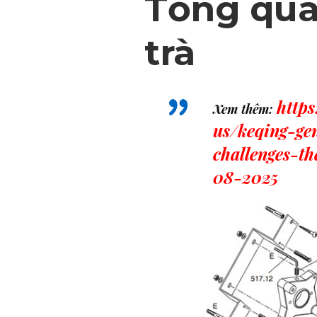
Tổng qua
trà
http
Xem thêm:
us/keqing-ge
challenges-t
08-2025