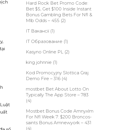
hịch
Hard Rock Bet Promo Code:
Bet $5, Get $100 Inside Instant
Bonus Gambling Bets For Nfl &
Mlb Odds – 455
(2)
IT Вакансії
(1)
y,
IT Образование
(1)
tại
Kasyno Online PL
(2)
king johnnie
(1)
Kod Promocyjny Slottica Graj
Demo Fire – 316
(4)
ch
‎mostbet Bet About Lotto On
Typically The App Store – 783
(4)
 Luật
Mostbet Bonus Code Amnyxlm
xuất
For Nfl Week 7: $200 Broncos-
saints Bonus Amnewyork – 431
(4)
đa số