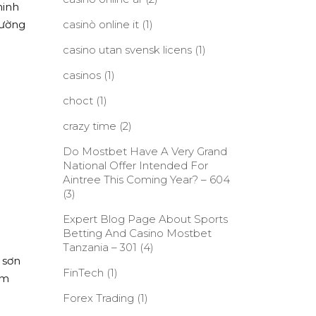
minh
rường
casinò online it
(1)
casino utan svensk licens
(1)
casinos
(1)
choct
(1)
crazy time
(2)
Do Mostbet Have A Very Grand
National Offer Intended For
Aintree This Coming Year? – 604
(3)
Expert Blog Page About Sports
Betting And Casino Mostbet
Tanzania – 301
(4)
 sơn
FinTech
(1)
ồm
Forex Trading
(1)