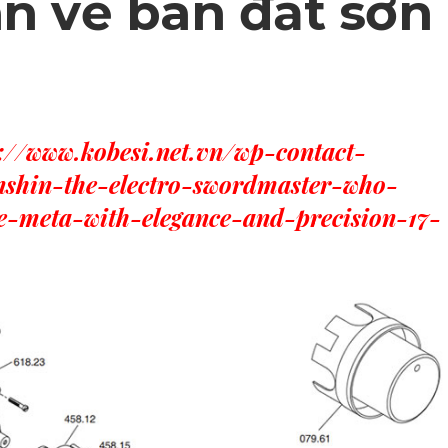
n về bán đất sơn
s://www.kobesi.net.vn/wp-contact-
nshin-the-electro-swordmaster-who-
he-meta-with-elegance-and-precision-17-