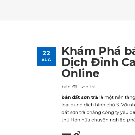
Tours List
Bl
Destinations Masonry
Ca
Advanced Link Section
Go
Team List
Se
Tours Filters
Bu
Destinations Grid
Co
Banner
Im
Destinations Masonry
Ca
Advanced Link Section
Go
Team List
Se
Destinations Grid
Co
Banner
Im
Khám Phá bán
22
Advanced Link Section
Go
Team List
Se
Dịch Đỉnh C
AUG
Online
Banner
Im
Team List
Se
bán đất sơn trà
bán đất sơn trà
là một nền tảng
loại dung dịch hình chữ S. Với 
đất sơn trà chẳng công ty yếu đa
thú Hơn nữa chuyên nghiệp phân 