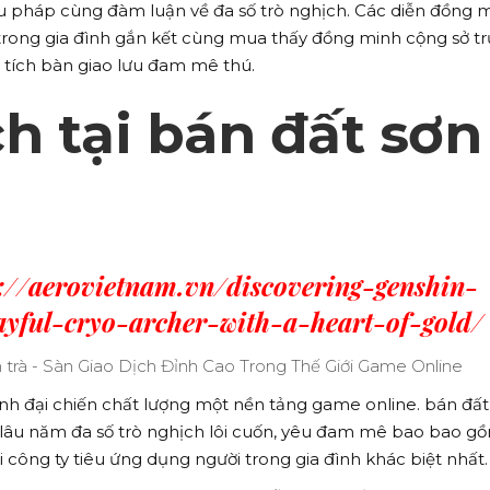
liệu pháp cùng đàm luận về đa số trò nghịch. Các diễn đồng 
 trong gia đình gắn kết cùng mua thấy đồng minh cộng sở t
tích bàn giao lưu đam mê thú.
h tại bán đất sơn
s://aerovietnam.vn/discovering-genshin-
ayful-cryo-archer-with-a-heart-of-gold/
ịnh đại chiến chất lượng một nền tảng game online. bán đất
lâu năm đa số trò nghịch lôi cuốn, yêu đam mê bao bao g
 công ty tiêu ứng dụng người trong gia đình khác biệt nhất.