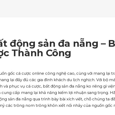
ockquote
Counters
ll To Action
Pie Charts
ogle Maps
Testimonials
parators
Video Button
ttons
Horizontal Progress Bars
ntact Form
Blog List Shortcode
age Gallery
Client Carousel
ll To Action
Pie Charts
ogle Maps
Testimonials
parators
Video Button
ntact Form
Blog List Shortcode
age Gallery
Client Carousel
t động sản đa nẵng – B
ogle Maps
Testimonials
parators
Video Button
ợc Thành Công
age Gallery
Client Carousel
parators
Video Button
ồn gốc cá cược online công nghệ cao, cùng với mang lại tr
ng lại đầy đủ các gia đình khách du lịch nghịch. Với bộ m
h và phục vụ cá cược, bất động sản đa nẵng ko riêng gì viện
hơn cung cấp mang lại khả năng kiếm lợi nhuận sang trọng. H
ộng sản đa nẵng qua trình bày bài xích viết, chỗ chúng ta đ
 mỷ các trông nom trông khôn xiết nổi nhảy của nguồn gốc n