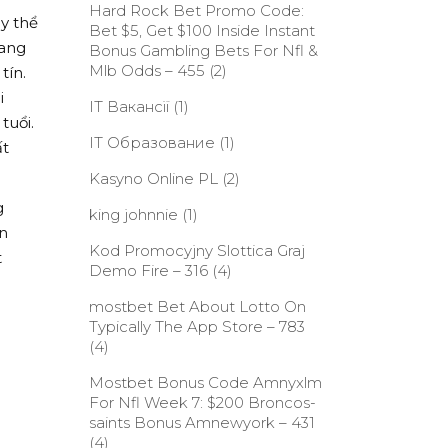
Hard Rock Bet Promo Code:
ậy thể
Bet $5, Get $100 Inside Instant
mang
Bonus Gambling Bets For Nfl &
Mlb Odds – 455
(2)
tín.
i
IT Вакансії
(1)
tuổi.
IT Образование
(1)
ất
Kasyno Online PL
(2)
g
king johnnie
(1)
ần
Kod Promocyjny Slottica Graj
t
Demo Fire – 316
(4)
‎mostbet Bet About Lotto On
Typically The App Store – 783
(4)
Mostbet Bonus Code Amnyxlm
For Nfl Week 7: $200 Broncos-
saints Bonus Amnewyork – 431
(4)