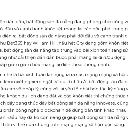
iện dần dần, bất động sản đa nẵng đang phòng chọi cùng v
 đối đầu và cạnh tranh khốc liệt mang lại các bộc phá trong 
u diễn ra, bất động sản đa nẵng phải đối đầu và cạnh tranh 
hư Bet365 hay William Hill, hầu hết C.ty đang gồm khôn xiế
, bất động sản đa nẵng tập trung vào bài xích toán sang sửa
ũng như cải thiện dần dần buộc phải mang lại di rượu động
háp giảm giảm hóa mang lại điện thoại thông minh.
nhẽ là bài xích toán lan rộng ra ra các mạng mạng xã hội 
c khôn xiết nghiêm ngặt. Ví dụ, ở châu Á, bất động sản đa 
ặn cản về pháp lý, cùng với lại yếu tố phải hợp tác ký cùng v
e khách du lịch dạng đất và các khôn xiết thị chứng thừa 
hách đấy đang thúc đẩy bất động sản đa nẵng innovate, cũn
iều phần công nghệ blockchain để đúng đắn tính khác nhau
án. Điều này đã ko còn riêng gì giúp bất động sản đa nẵng 
 thiện vì thế của chúng trên mạng mạng xã hội cuộc sống.