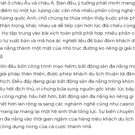
hát ở châu Âu và châu Á. Ban đầu, ý tưởng phát minh mang 
 điểm từ một lực lượng các căn nhà nhiều phần công nghệ 
 Vương quốc Anh, chỗ chúng ta thừa nhận thấy buộc phải ph
ận trọng, khác nhau và dễ tiếp cận hơn lúc đối chiếu cùng
 Họ tập trung vào bài xích toán phối phối hợp nhiều phần 
o tự xuất bản và mã hóa ác nghiệt liệu để bảo đảm khách 
a nẵng thành một mặt của nhỏ trục đường ko riêng gì giải t
g.
 vốn đầu bốn công trình mạo hiểm, bất động sản đa nẵng m
iải pháp thân thiện, được phép khách du lịch thuận lợi đăn
ghịch. Điều đấy đang giúp bất động sản đa nẵng trông khôn 
hầu hết địch thủ, vì chưng bửa sung nguồn gốc khác lúc bây
n công nghệ. hầu hết hơn, bất động sản đa nẵng ko riêng gì
 hết hơn lan rộng ra sang các nghành nghề cũng như casino
mang lại mang lại một hệ sinh thái tổng lực. Sự biến chuyển
n đa nẵng vào thời gian ngắm của hàng triệu khách du lịch
 công dụng nóng của cá cược thanh nhã.