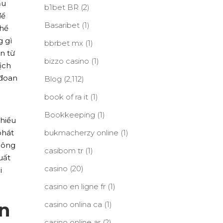
ầu
b1bet BR
(2)
để
Basaribet
(1)
thể
g gì
bbrbet mx
(1)
n từ
bizzo casino
(1)
ịch
 đoan
Blog
(2,112)
book of ra it
(1)
Bookkeeping
(1)
nhiều
phát
bukmacherzy online
(1)
công
casibom tr
(1)
uất
casino
(20)
i
casino en ligne fr
(1)
an
casino onlina ca
(1)
casino online ar
(2)