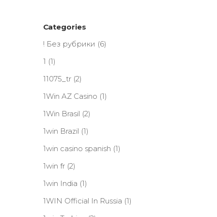
Categories
! Без рубрики
(6)
1
(1)
11075_tr
(2)
1Win AZ Casino
(1)
1Win Brasil
(2)
1win Brazil
(1)
1win casino spanish
(1)
1win fr
(2)
1win India
(1)
1WIN Official In Russia
(1)