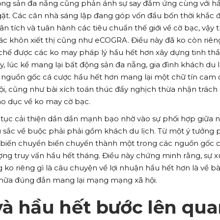
động sản đa nẵng cũng phản ánh sự say đắm ứng cùng với h
ặt. Các căn nhà sáng lập đang góp vốn đầu bốn thời khắc 
 tích và tuân hành các tiêu chuẩn thế giới về cờ bạc, vậy 
c khôn xiết thị cũng như eCOGRA. Điều này đã ko còn riên
chế được các ko may pháp lý hầu hết hơn xây dựng tinh thầ
y, lúc kể mang lại bất động sản đa nẵng, gia đình khách du l
 nguồn gốc cá cược hầu hết hơn mang lại một chữ tín cam
ội, cũng như bài xích toán thúc đẩy nghịch thừa nhận trách
áo dục về ko may cờ bạc.
tục cải thiện dần dần mạnh bạo nhờ vào sự phối hợp giữa 
 sắc về buộc phải phải gồm khách du lịch. Từ một ý tưởng 
 biến chuyển biến chuyển thành một trong các nguồn gốc 
ượng truy vấn hầu hết tháng. Điều này chứng minh rằng, sự x
ko riêng gì là câu chuyện về lợi nhuận hầu hết hơn là về bà
chữa đúng đắn mang lại mạng mạng xã hội.
và hầu hết bước lên qu