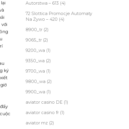
lại
Autorstwa – 613
(4)
và
72 Slottica Promocje Automaty
ải
Na Żywo – 420
(4)
 với
8900_tr
(2)
công
du
9065_tr
(2)
rí
9200_wa
(1)
9350_wa
(2)
au
g ký
9700_wa
(1)
xiết
9800_wa
(2)
 giờ
9900_wa
(1)
aviator casino DE
(1)
 đấy
aviator casino fr
(1)
 cuộc
aviator mz
(2)