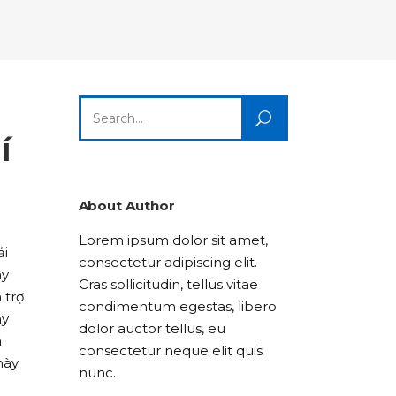
Columns
Dropcaps
Icon With Text
Title & Subtitle
Custom Font
Highlights
Lists
Dropcaps
Icon With Text
Title & Subtitle
Search
Highlights
Lists
for:
í
Icon With Text
Title & Subtitle
Lists
About Author
Lorem ipsum dolor sit amet,
Title & Subtitle
ải
consectetur adipiscing elit.
áy
Cras sollicitudin, tellus vitae
 trợ
condimentum egestas, libero
ãy
dolor auctor tellus, eu
ã
consectetur neque elit quis
ày.
nunc.