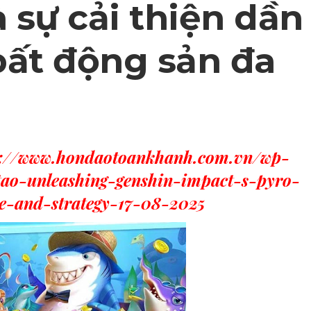
à sự cải thiện dần
bất động sản đa
s://www.hondaotoankhanh.com.vn/wp-
tao-unleashing-genshin-impact-s-pyro-
le-and-strategy-17-08-2025