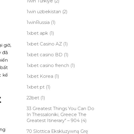
1win Turkiye
(2)
1win uzbekistan
(2)
1winRussia
(1)
1xbet apk
(1)
1xbet Casino AZ
(1)
 giờ,
y đã
1xbet casino BD
(1)
biến
1xbet casino french
(1)
 bất
c kế
1xbet Korea
(1)
1xbet pt
(1)
t
22bet
(1)
33 Greatest Things You Can Do
In Thessaloniki, Greece The
Greatest Itinerary" – 904
(4)
̣ng
70 Slottica Ekskluzywną Grę