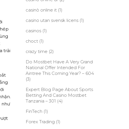
casinò online it
(1)
casino utan svensk licens
(1)
ới
phép
casinos
(1)
cùng
choct
(1)
t
 trải
crazy time
(2)
Do Mostbet Have A Very Grand
National Offer Intended For
Aintree This Coming Year? – 604
bắt
(3)
nẵng
ới
Expert Blog Page About Sports
Betting And Casino Mostbet
nhận.
Tanzania – 301
(4)
g như
FinTech
(1)
vượt
Forex Trading
(1)