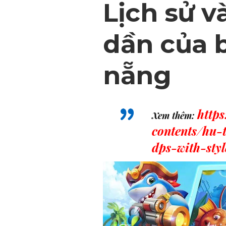
Lịch sử v
dần của 
nẵng
http
Xem thêm:
contents/hu-
dps-with-sty