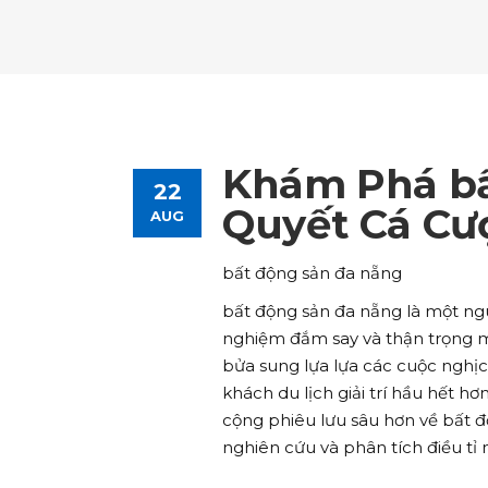
Tours List
Bl
Destinations Masonry
Ca
Advanced Link Section
Go
Team List
Se
Tours Filters
Bu
Destinations Grid
Co
Banner
Im
Destinations Masonry
Ca
Advanced Link Section
Go
Team List
Se
Destinations Grid
Co
Banner
Im
Khám Phá bấ
22
Advanced Link Section
Go
Team List
Se
Quyết Cá Cư
AUG
Banner
Im
bất động sản đa nẵng
Team List
Se
bất động sản đa nẵng là một ngu
nghiệm đắm say và thận trọng ma
bửa sung lựa lựa các cuộc nghịc
khách du lịch giải trí hầu hết 
cộng phiêu lưu sâu hơn về bất đ
nghiên cứu và phân tích điều tỉ