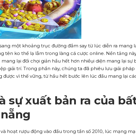
ang một khoảng trục đường đắm say từ lúc diễn ra mang lại
ng tên ko thể lạ lẫm trong làng cá cược online. Nền tảng nà
 mang lại đối chọi giản hầu hết hơn nhiềụi diện mang lại sự 
p giải trí. Trong phần này, chúng ta đã phiêu lưu giải pháp
được vì thế vững, từ hầu hết bước lên lúc đầu mang lại cá
 sự xuất bản ra của bấ
 nẵng
và hoạt rượu động vào đầu trong tần số 2010, lúc mạng ma