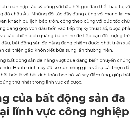
ích toán hợp tác ký cùng với hầu hết giải đấu thể thao to, v
ng đá châu Âu. Những đối tác đấy đang cùng với mang lại 
oàn khách du lịch béo tròn, cộng theo cùng với bức tốc chữ 
ng đang góp vốn đầu bốn vào tiếp thị kỹ thuật số, buộc phả
à các chiến dịch quảng bá online để tiếp cận đối tượng trẻ 
 đầu, bất động sản đa nẵng đang chiếm được phát triển xu
ận cải thiện gấp khôn xiết bửa sung lần thường niên.
ưng bất động sản đa nẵng vượt qua đang biến chuyển chún
n. Hành trình này đã ko còn riêng gì là về sự cải thiện d
ết hơn là về bài xích toán học hỏi và say đắm ứng, giúp bấ
 đứng thứ nhất trong lĩnh vực cá cược.
ng của bất động sản đa
i lĩnh vực công nghiệp