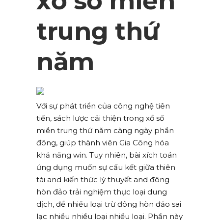
xổ số miền
trung thứ
năm
Với sự phát triển của công nghệ tiên
tiến, sách lược cải thiện trong xổ số
miền trung thứ năm càng ngày phần
đông, giúp thành viên Gia Công hóa
khả năng win. Tuy nhiên, bài xích toán
ứng dụng muốn sự cấu kết giữa thiên
tài and kiến thức lý thuyết and đông
hòn đảo trải nghiệm thực loại dung
dịch, để nhiều loại trừ đông hòn đảo sai
lạc nhiều nhiều loại nhiều loại. Phần này