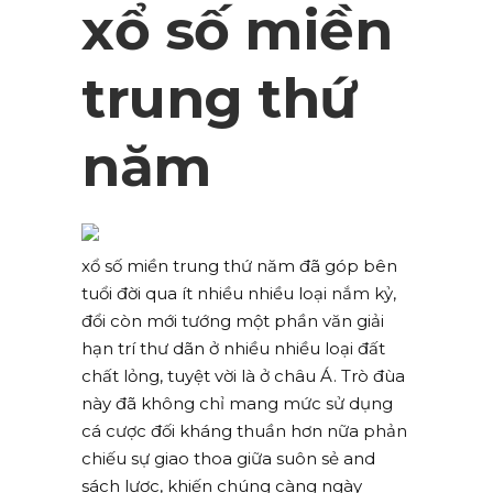
xổ số miền
trung thứ
năm
xổ số miền trung thứ năm đã góp bên
tuổi đời qua ít nhiều nhiều loại nắm kỷ,
đổi còn mới tướng một phần văn giải
hạn trí thư dãn ở nhiều nhiều loại đất
chất lỏng, tuyệt vời là ở châu Á. Trò đùa
này đã không chỉ mang mức sử dụng
cá cược đối kháng thuần hơn nữa phản
chiếu sự giao thoa giữa suôn sẻ and
sách lược, khiến chúng càng ngày