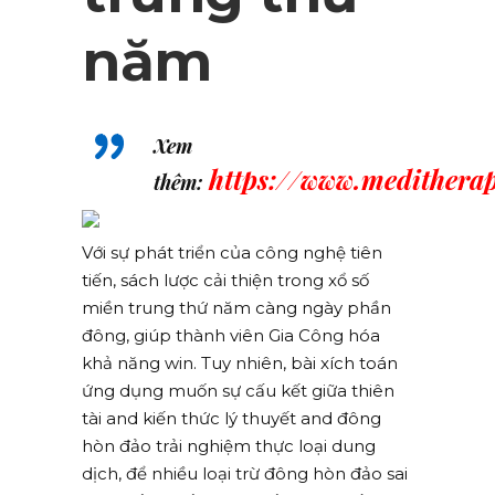
năm
Xem
https://www.medithera
thêm:
Với sự phát triển của công nghệ tiên
tiến, sách lược cải thiện trong xổ số
miền trung thứ năm càng ngày phần
đông, giúp thành viên Gia Công hóa
khả năng win. Tuy nhiên, bài xích toán
ứng dụng muốn sự cấu kết giữa thiên
tài and kiến thức lý thuyết and đông
hòn đảo trải nghiệm thực loại dung
dịch, để nhiều loại trừ đông hòn đảo sai