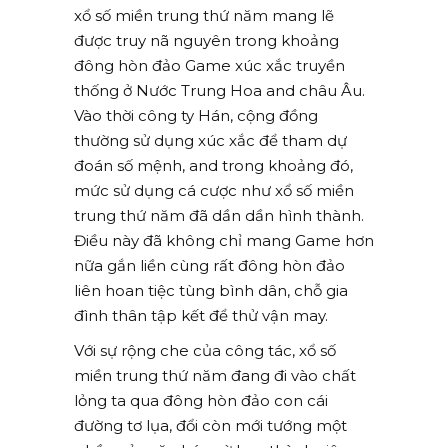
xổ số miền trung thứ năm mang lẽ
được truy nã nguyên trong khoảng
đông hòn đảo Game xúc xắc truyền
thống ở Nước Trung Hoa and châu Âu.
Vào thời công ty Hán, cộng đồng
thường sử dụng xúc xắc để tham dự
đoán số mệnh, and trong khoảng đó,
mức sử dụng cá cược như xổ số miền
trung thứ năm đã dần dần hình thành.
Điều này đã không chỉ mang Game hơn
nữa gắn liền cùng rất đông hòn đảo
liên hoan tiệc tùng bình dân, chỗ gia
đình thân tập kết để thử vận may.
Với sự rộng che của công tác, xổ số
miền trung thứ năm đang đi vào chất
lỏng ta qua đông hòn đảo con cái
đường tơ lụa, đổi còn mới tướng một