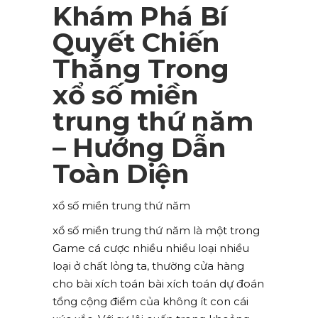
Khám Phá Bí
Quyết Chiến
Thắng Trong
xổ số miền
trung thứ năm
– Hướng Dẫn
Toàn Diện
xổ số miền trung thứ năm
xổ số miền trung thứ năm là một trong
Game cá cược nhiều nhiều loại nhiều
loại ở chất lỏng ta, thường cửa hàng
cho bài xích toán bài xích toán dự đoán
tổng cộng điểm của không ít con cái