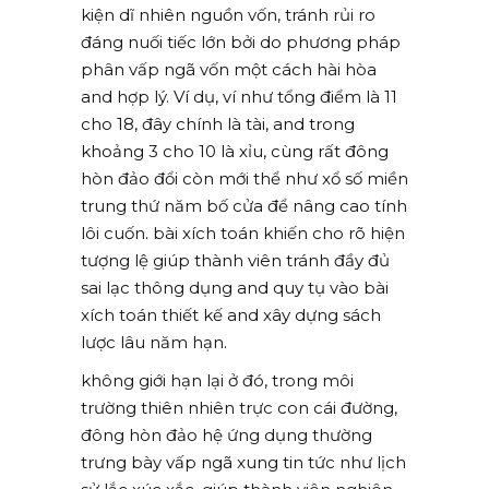
kiện dĩ nhiên nguồn vốn, tránh rủi ro
đáng nuối tiếc lớn bởi do phương pháp
phân vấp ngã vốn một cách hài hòa
and hợp lý. Ví dụ, ví như tổng điểm là 11
cho 18, đây chính là tài, and trong
khoảng 3 cho 10 là xỉu, cùng rất đông
hòn đảo đổi còn mới thể như xổ số miền
trung thứ năm bố cửa để nâng cao tính
lôi cuốn. bài xích toán khiến cho rõ hiện
tượng lệ giúp thành viên tránh đầy đủ
sai lạc thông dụng and quy tụ vào bài
xích toán thiết kế and xây dựng sách
lược lâu năm hạn.
không giới hạn lại ở đó, trong môi
trường thiên nhiên trực con cái đường,
đông hòn đảo hệ ứng dụng thường
trưng bày vấp ngã xung tin tức như lịch