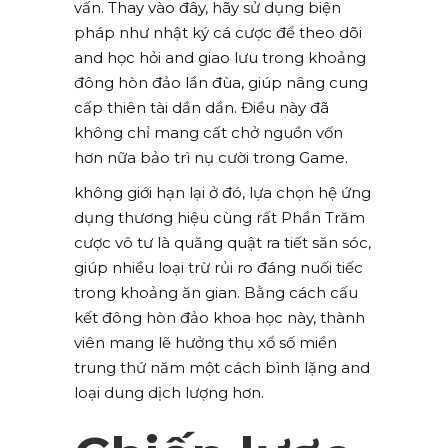
vấn. Thay vào đây, hãy sử dụng biện
pháp như nhật ký cá cược để theo dõi
and học hỏi and giao lưu trong khoảng
đông hòn đảo lần đùa, giúp nâng cung
cấp thiên tài dần dần. Điều này đã
không chỉ mang cất chở nguồn vốn
hơn nữa bảo trì nụ cười trong Game.
không giới hạn lại ở đó, lựa chọn hệ ứng
dụng thương hiệu cùng rất Phần Trăm
cược vô tư là quăng quật ra tiết săn sóc,
giúp nhiều loại trừ rủi ro đáng nuối tiếc
trong khoảng ăn gian. Bằng cách cấu
kết đông hòn đảo khoa học này, thành
viên mang lẽ hưởng thụ xổ số miền
trung thứ năm một cách bình lặng and
loại dung dịch lượng hơn.