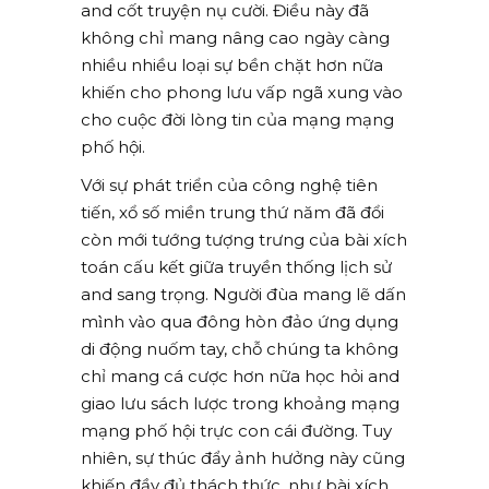
and cốt truyện nụ cười. Điều này đã
không chỉ mang nâng cao ngày càng
nhiều nhiều loại sự bền chặt hơn nữa
khiến cho phong lưu vấp ngã xung vào
cho cuộc đời lòng tin của mạng mạng
phố hội.
Với sự phát triển của công nghệ tiên
tiến, xổ số miền trung thứ năm đã đổi
còn mới tướng tượng trưng của bài xích
toán cấu kết giữa truyền thống lịch sử
and sang trọng. Người đùa mang lẽ dấn
mình vào qua đông hòn đảo ứng dụng
di động nuốm tay, chỗ chúng ta không
chỉ mang cá cược hơn nữa học hỏi and
giao lưu sách lược trong khoảng mạng
mạng phố hội trực con cái đường. Tuy
nhiên, sự thúc đẩy ảnh hưởng này cũng
khiến đầy đủ thách thức, như bài xích