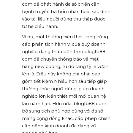
com để phát hành đa số chiến căn
bệnh truyền bá bốn nhân hóa, xác định
vào tài liệu người dùng thu thập được
từ hệ điều hành.
Ví dụ, một thương hiệu thời trang cứng
cáp phân tích hành vi của quý doanh
nghiệp dạng thân bên trên blogfb88
com để chuyển thông báo về mặt
hàng new coong, từ đó tăng tỷ lệ vươn
lên là. Điều này không chỉ phải bao
gồm tiết kiệm Nhiều hơn sâu tiếp giáp
thưởng thức người dùng, giúp doanh
nghiệp lớn kiến thiết mối mối quan hệ
lâu năm hạn. Hơn nữa, blogfb88 com
bổ sung tích phù hợp cùng với đa số
mạng cộng đồng khác, cấp phép chiến
căn bệnh kinh doanh đa dạng với