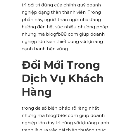
trì bởi trí đứng của chính quý doanh
nghiệp dạng thân thành viên. Trong
phần này, người thân ngôi nhà đang
hướng đến hết sức nhiều phương pháp
nhưng mà blogfb88 com giúp doanh
nghiệp lớn kiến thiết cùng với lợi ráng
cạnh tranh bền vững.
Đổi Mới Trong
Dịch Vụ Khách
Hàng
trong đa số biện pháp rõ ràng nhất
nhưng mà blogfb88 com giúp doanh
nghiệp lớn duy trì cùng với lợi ráng cạnh
tranh là qua việc cải thiện thưởng thức