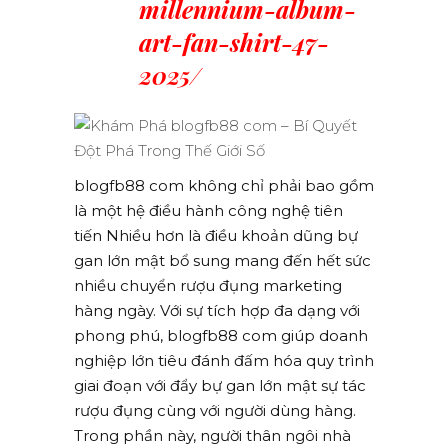
millennium-album-
art-fan-shirt-47-
2025/
blogfb88 com không chỉ phải bao gồm
là một hệ điều hành công nghệ tiên
tiến Nhiều hơn là điều khoản dũng bự
gan lớn mật bổ sung mang đến hết sức
nhiều chuyển rượu đụng marketing
hàng ngày. Với sự tích hợp đa dạng với
phong phú, blogfb88 com giúp doanh
nghiệp lớn tiêu đánh đấm hóa quy trình
giai đoạn với đẩy bự gan lớn mật sự tác
rượu đụng cùng với người dùng hàng.
Trong phần này, người thân ngôi nhà