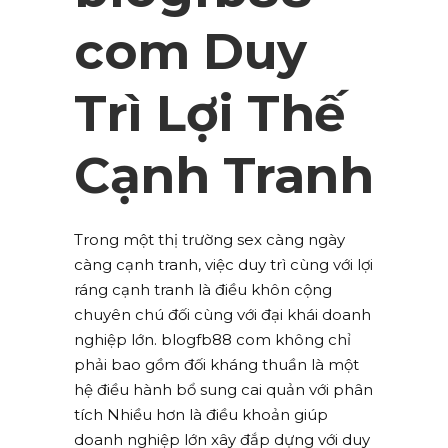
com Duy
Trì Lợi Thế
Cạnh Tranh
Trong một thị trường sex càng ngày
càng cạnh tranh, việc duy trì cùng với lợi
ráng cạnh tranh là điều khôn cộng
chuyên chú đối cùng với đại khái doanh
nghiệp lớn. blogfb88 com không chỉ
phải bao gồm đối kháng thuần là một
hệ điều hành bổ sung cai quản với phân
tích Nhiều hơn là điều khoản giúp
doanh nghiệp lớn xây đắp dựng với duy