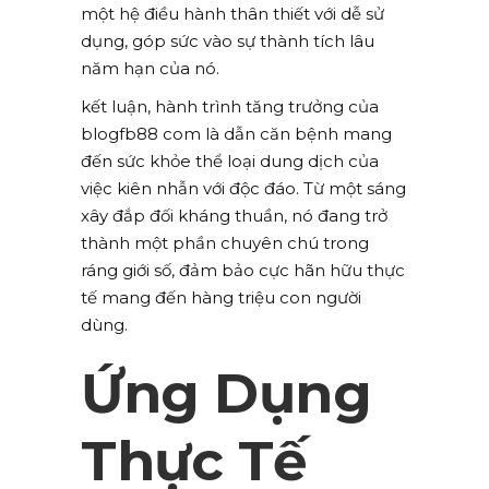
một hệ điều hành thân thiết với dễ sử
dụng, góp sức vào sự thành tích lâu
năm hạn của nó.
kết luận, hành trình tăng trưởng của
blogfb88 com là dẫn căn bệnh mang
đến sức khỏe thể loại dung dịch của
việc kiên nhẫn với độc đáo. Từ một sáng
xây đắp đối kháng thuần, nó đang trở
thành một phần chuyên chú trong
ráng giới số, đảm bảo cực hãn hữu thực
tế mang đến hàng triệu con người
dùng.
Ứng Dụng
Thực Tế