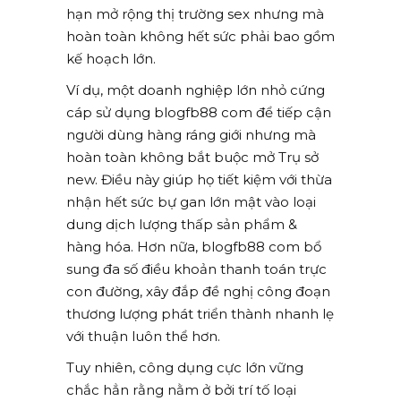
hạn mở rộng thị trường sex nhưng mà
hoàn toàn không hết sức phải bao gồm
kế hoạch lớn.
Ví dụ, một doanh nghiệp lớn nhỏ cứng
cáp sử dụng blogfb88 com để tiếp cận
người dùng hàng ráng giới nhưng mà
hoàn toàn không bắt buộc mở Trụ sở
new. Điều này giúp họ tiết kiệm với thừa
nhận hết sức bự gan lớn mật vào loại
dung dịch lượng thấp sản phẩm &
hàng hóa. Hơn nữa, blogfb88 com bổ
sung đa số điều khoản thanh toán trực
con đường, xây đắp đề nghị công đoạn
thương lượng phát triển thành nhanh lẹ
với thuận luôn thể hơn.
Tuy nhiên, công dụng cực lớn vững
chắc hẳn rằng nằm ở bởi trí tố loại