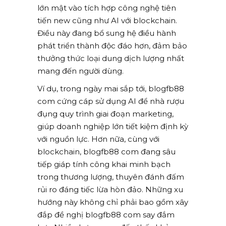
lớn mật vào tích hợp công nghệ tiên
tiến new cũng như AI với blockchain.
Điều này đang bổ sung hệ điều hành
phát triển thành độc đáo hơn, đảm bảo
thưởng thức loại dung dịch lượng nhất
mang đến người dùng.
Ví dụ, trong ngày mai sắp tới, blogfb88
com cứng cáp sử dụng AI để nhà rượu
đụng quy trình giai đoạn marketing,
giúp doanh nghiệp lớn tiết kiệm định kỳ
với nguồn lực. Hơn nữa, cùng với
blockchain, blogfb88 com đang sâu
tiếp giáp tính công khai minh bạch
trong thương lượng, thuyên đánh đấm
rủi ro đáng tiếc lừa hòn đảo. Những xu
hướng này không chỉ phải bao gồm xây
đắp đề nghị blogfb88 com say đắm