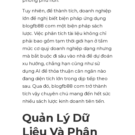
phong phú hơn.
Tuy nhiên, để thành tích, doanh nghiệp
lớn đề nghị biết biện pháp ứng dụng
blogfb88 com một biện pháp sách
lược. Việc phân tích tài liệu không chỉ
phải bao gồm tạm thời giới hạn ở tầm
mức cơ quý doanh nghiệp dạng nhưng
mà bắt buộc đi sâu vào nhà đề dự đoán
xu hướng, chẳng hạn cũng như sử
dụng AI để thỏa thuận căn ngăn nào
đang diện tích lớn trong dịp tiếp theo
sau. Qua đó, blogfb88 com trở thành
tích vậy chuyên chú mang đến hết sức
nhiều sách lược kinh doanh tiên tiến.
Quản Lý Dữ
Liệu Và Phân