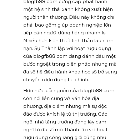
blogfb88 com cứng cáp phát hành
một hệ sinh thái xanh không xuất hiện
người thân thương. Điều này không chỉ
phải bao gồm giúp doanh nghiệp lớn
tiếp cận người dùng hàng nhanh lẹ
Nhiều hơn kiến thiết tinh thần lâu năm
hạn. Sự Thành lập với hoạt rượu đụng
của blogfb88 com đang đánh dấu một
bước ngoặt trong biện pháp nhưng mà
đa số hệ điều hành khoa học số bổ sung
chuyển rượu đụng tài chính.
Hơn nữa, cỗi nguồn của blogfb88 com
còn nối liền cùng với văn hóa địa
phương, địa điểm nhưng mà sự độc
đáo được khích lệ từ thị trường. Các
ngôi nhà tăng trưởng đang lấy cảm
nghĩ từ đa số mô Thành lập với hoạt
rượu đụng công ráng giới cũng như