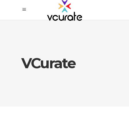
VCurate