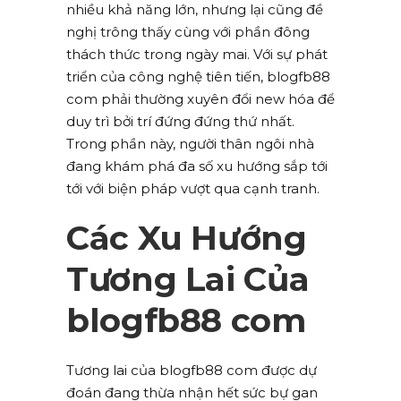
nhiều khả năng lớn, nhưng lại cũng đề
nghị trông thấy cùng với phần đông
thách thức trong ngày mai. Với sự phát
triển của công nghệ tiên tiến, blogfb88
com phải thường xuyên đổi new hóa để
duy trì bởi trí đứng đứng thứ nhất.
Trong phần này, người thân ngôi nhà
đang khám phá đa số xu hướng sắp tới
tới với biện pháp vượt qua cạnh tranh.
Các Xu Hướng
Tương Lai Của
blogfb88 com
Tương lai của blogfb88 com được dự
đoán đang thừa nhận hết sức bự gan