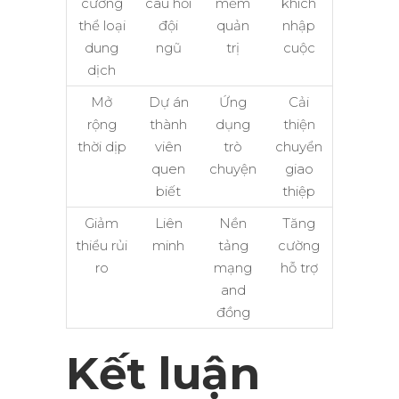
cường
câu hỏi
mềm
khích
thể loại
đội
quản
nhập
dung
ngũ
trị
cuộc
dịch
Mở
Dự án
Ứng
Cải
rộng
thành
dụng
thiện
thời dịp
viên
trò
chuyển
quen
chuyện
giao
biết
thiệp
Giảm
Liên
Nền
Tăng
thiểu rủi
minh
tảng
cường
ro
mạng
hỗ trợ
and
đồng
Kết luận