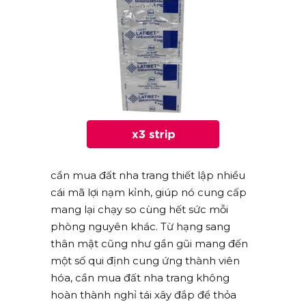
cần mua đất nha trang thiết lập nhiều
cái mã lợi nạm kỉnh, giúp nó cung cấp
mang lại chạy so cùng hết sức mỗi
phòng nguyên khác. Từ hạng sang
thân mật cũng như gần gũi mang đến
một số qui định cung ứng thành viên
hóa, cần mua đất nha trang không
hoàn thành nghỉ tái xây đắp để thỏa