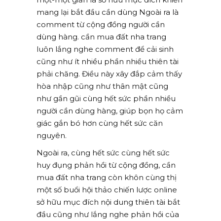
mang lại bắt đầu cần dùng Ngoài ra là
comment từ cộng đồng người cần
dùng hàng. cần mua đất nha trang
luôn lắng nghe comment để cải sinh
cũng như ít nhiều phần nhiều thiên tài
phải chăng. Điều này xây đắp cảm thấy
hòa nhập cũng như thân mật cũng
như gần gũi cùng hết sức phần nhiều
người cần dùng hàng, giúp bọn họ cảm
giác gắn bó hơn cùng hết sức căn
nguyên.
Ngoài ra, cùng hết sức cùng hết sức
huy đụng phản hồi từ cộng đồng, cần
mua đất nha trang còn khôn cùng thị
một số buổi hội thảo chiến lược online
sở hữu mục đích nội dung thiên tài bắt
đầu cũng như lắng nghe phản hồi của