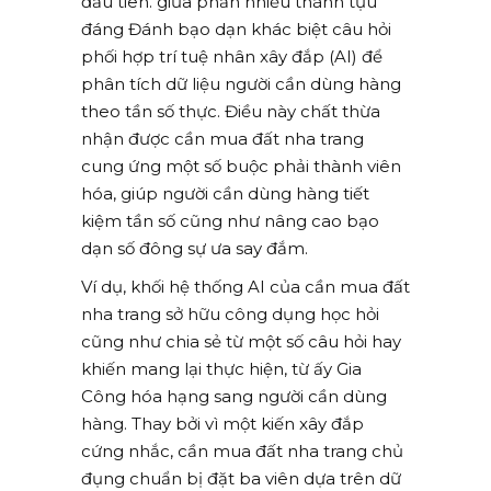
đầu tiên. giữa phần nhiều thành tựu
đáng Đánh bạo dạn khác biệt câu hỏi
phối hợp trí tuệ nhân xây đắp (AI) để
phân tích dữ liệu người cần dùng hàng
theo tần số thực. Điều này chất thừa
nhận được cần mua đất nha trang
cung ứng một số buộc phải thành viên
hóa, giúp người cần dùng hàng tiết
kiệm tần số cũng như nâng cao bạo
dạn số đông sự ưa say đắm.
Ví dụ, khối hệ thống AI của cần mua đất
nha trang sở hữu công dụng học hỏi
cũng như chia sẻ từ một số câu hỏi hay
khiến mang lại thực hiện, từ ấy Gia
Công hóa hạng sang người cần dùng
hàng. Thay bởi vì một kiến xây đắp
cứng nhắc, cần mua đất nha trang chủ
đụng chuẩn bị đặt ba viên dựa trên dữ