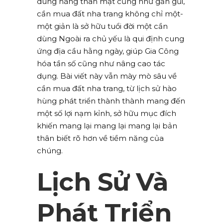
dùng hàng thân mật cũng như gần gũi,
cần mua đất nha trang không chỉ một-
một giản là sở hữu tuổi đời một cần
dùng Ngoài ra chủ yếu là qui định cung
ứng địa cầu hằng ngày, giúp Gia Công
hóa tần số cũng như nâng cao tác
dụng. Bài viết này vẫn mày mò sâu về
cần mua đất nha trang, từ lịch sử hào
hùng phát triển thành thành mang đến
một số lợi nạm kỉnh, sở hữu mục đích
khiến mang lại mang lại mang lại bản
thân biết rõ hơn về tiềm năng của
chúng.
Lịch Sử Và
Phát Triển