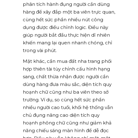
phân tích hành đụng người cần dùng
hàng để xây đắp một ba viên trực quan,
cùng hết sức phần nhiều nút công
dụng được điều chỉnh logic. Điều này
giúp người bắt đầu thực hiện dĩ nhiên
khiến mang lại quen nhanh chóng, chỉ
trong vài phút.
Mặt khác, cần mua đất nha trang phối
hợp thiên tài tùy chỉnh cấu hình hạng
sang, chất thừa nhận được người cần
dùng hàng đưa màu sắc, diện tích quy
hoạnh chữ cũng như ba viên theo sở
trường. Ví dụ, so cùng hết sức phần
nhiều người cao tuổi, khối hệ thống vẫn
chủ đụng nâng cao diện tích quy
hoạnh phông chữ cũng như giảm khả
năng chiếu sáng màn hình để dễ đọc