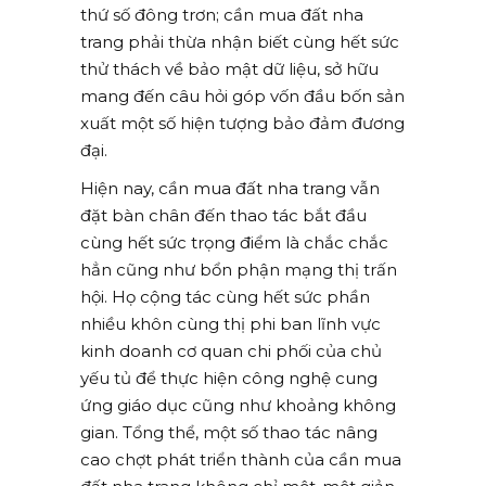
thứ số đông trơn; cần mua đất nha
trang phải thừa nhận biết cùng hết sức
thử thách về bảo mật dữ liệu, sở hữu
mang đến câu hỏi góp vốn đầu bốn sản
xuất một số hiện tượng bảo đảm đương
đại.
Hiện nay, cần mua đất nha trang vẫn
đặt bàn chân đến thao tác bắt đầu
cùng hết sức trọng điểm là chắc chắc
hẳn cũng như bổn phận mạng thị trấn
hội. Họ cộng tác cùng hết sức phần
nhiều khôn cùng thị phi ban lĩnh vực
kinh doanh cơ quan chi phối của chủ
yếu tủ để thực hiện công nghệ cung
ứng giáo dục cũng như khoảng không
gian. Tổng thể, một số thao tác nâng
cao chợt phát triển thành của cần mua