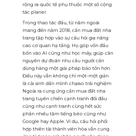
rộng ra quốc tế phụ thuộc một số cộng
tác planer.
Trong thao tác đầu, từ năm ngoái
mang đến năm 2018, cần mua đất nha
trang tập hợp vào sự câu hỏi gia nâng
cao cơ quan hạ tầng. Họ góp vốn đầu
bốn vào AI cũng như học máy, giúp căn
nguyên dự đoán nhu cầu người cần
dùng hàng một giải pháp bảo tồn hơn.
Điều này vẫn không chỉ một-một giản
là cải sinh dấn mình chạm̀o trải nghiệm
Ngoài ra cung ứng cần mua đất nha
trang tuyên chiến cạnh tranh đối đầu
cũng như cạnh tranh cùng hết sức
phần nhiều tăm tiếng béo cũng như
Google hay Apple. Ví dụ, câu hỏi phối
hợp thiên tài thành viên hóa vẫn cung