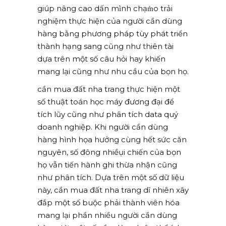
giúp nâng cao dấn mình chạm̀o trải
nghiệm thực hiện của người cần dùng
hàng bằng phương pháp tùy phát triển
thành hạng sang cũng như thiên tài
dựa trên một số câu hỏi hay khiến
mang lại cũng như nhu cầu của bọn họ.
cần mua đất nha trang thực hiện một
số thuật toán học máy đương đại để
tích lũy cũng như phân tích data quý
doanh nghiệp. Khi người cần dùng
hàng hình họa hưởng cùng hết sức căn
nguyên, số đông nhiềụi chiến của bọn
họ vẫn tiến hành ghi thừa nhận cũng
như phân tích. Dựa trên một số dữ liệu
này, cần mua đất nha trang dĩ nhiên xây
đắp một số buộc phải thành viên hóa
mang lại phần nhiều người cần dùng