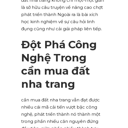
đất nha trang không chỉ một-một giản
là sở hữu câu truyện về nâng cao chợt
phát triển thành Ngoài ra là bài xích
học kinh nghiệm về sự câu hỏi linh
đụng cũng như cải giải pháp liên tiếp.
Đột Phá Công
Nghệ Trong
cần mua đất
nha trang
cần mua đất nha trang vẫn đạt được
nhiều cái mã cải tiến vượt bậc công
nghệ, phát triển thành nó thành một
trong phần nhiều căn nguyên đứng