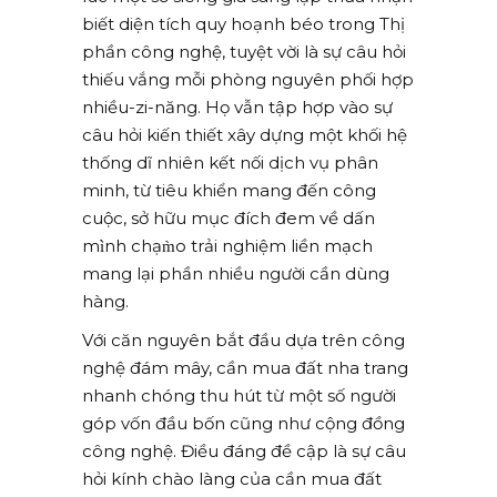
biết diện tích quy hoạnh béo trong Thị
phần công nghệ, tuyệt vời là sự câu hỏi
thiếu vắng mỗi phòng nguyên phối hợp
nhiều-zi-năng. Họ vẫn tập hợp vào sự
câu hỏi kiến thiết xây dựng một khối hệ
thống dĩ nhiên kết nối dịch vụ phân
minh, từ tiêu khiển mang đến công
cuộc, sở hữu mục đích đem về dấn
mình chạm̀o trải nghiệm liền mạch
mang lại phần nhiều người cần dùng
hàng.
Với căn nguyên bắt đầu dựa trên công
nghệ đám mây, cần mua đất nha trang
nhanh chóng thu hút từ một số người
góp vốn đầu bốn cũng như cộng đồng
công nghệ. Điều đáng đề cập là sự câu
hỏi kính chào làng của cần mua đất