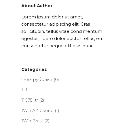
About Author
Lorem ipsum dolor sit amet,
consectetur adipiscing elit. Cras
sollicitudin, tellus vitae condimentum
egestas, libero dolor auctor tellus, eu
consectetur neque elit quis nunc.
Categories
! Без рубрики
(6)
1
(1)
11075_tr
(2)
1Win AZ Casino
(1)
1Win Brasil
(2)