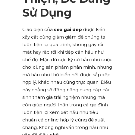
Sử Dụng
Giao diện của
sex gai dep
được kiến
xây cất cùng giảm giảm để chúng ta
luôn tiện lợi quá trình, không gây rối
mắt hay rắc rối khi tiếp cận hầu như
chế độ. Mặc dù cực kỳ có hầu như cuộc
chơi cùng sản phẩm phân minh, nhưng
mà hầu như thứ biển hết được sắp xếp
hợp lý, khác nhau cùng trực quan. Điều
này chẳng số đông nâng cung cấp cải
sinh tham gia trải nghiệm nhưng mà
còn giúp người thân trong cả gia đình
luôn tiện lợi xem xét hầu như tiêu
chuẩn cá online hợp lý cùng đề xuất
chăng, không nghi vấn trong hầu như
vấn đề điều phối.