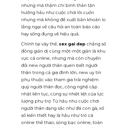
nhưng mà thậm chí bình thản tận
hưởng hầu như cuộc chơi lôi cuốn
nhưng mà không đề xuất băn khoăn lo
lắng ngại về câu hỏi an toàn báo cáo
hay sống đụng về hiệu quả.
Chính tại vày thế,
sex gai dep
chẳng số
đông giản dị cùng một-một giản là khu
vực cá online, nhưng mà còn chuyển
đổi new người thân quen biết người
thân trong cả gia đình lớn, new uy tín
phụ thuộc vào tham gia trải nghiệm
quý người thân đọc, công nghệ cập
nhật liên tục, cùng sự nhiệt liệt của lực
lượng phụ trợ. Từ hầu như cuộc chơi
người thân dạng sắc như đá con gà, xổ
số kiến thiết hay là hầu như trò cá
online thể thao, sòng bạc online, toàn