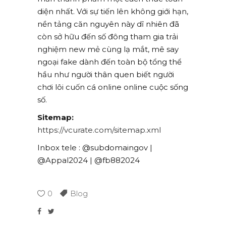
diện nhất. Với sự tiến lên không giới hạn,
nền tảng căn nguyên này dĩ nhiên đã
còn sở hữu đến số đông tham gia trải
nghiệm new mẻ cùng lạ mắt, mê say
ngoại fake dành đến toàn bộ tổng thể
hầu như người thân quen biết người
chơi lôi cuốn cá online online cuộc sống
số.
Sitemap:
https://vcurate.com/sitemap.xml
Inbox tele : @subdomaingov |
@Appal2024 | @fb882024
0
Blog