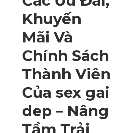
Các Ưu Đãi,
Khuyến
Mãi Và
Chính Sách
Thành Viên
Của sex gai
dep – Nâng
Tầm Trải