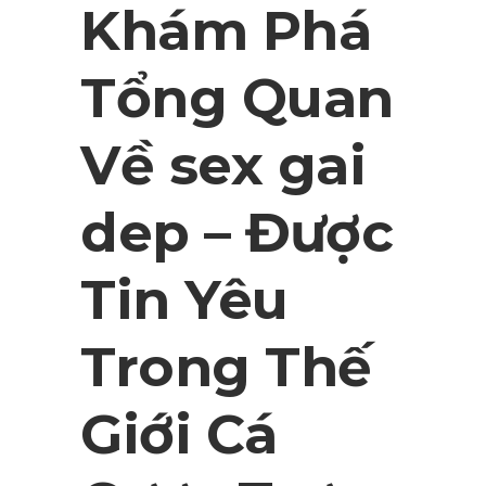
Khám Phá
Tổng Quan
Về sex gai
dep – Được
Tin Yêu
Trong Thế
Giới Cá