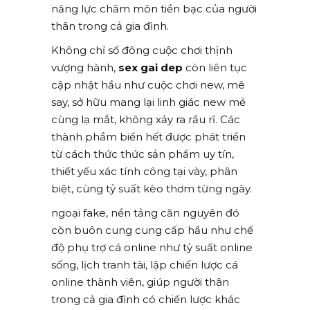
năng lực chăm môn tiền bạc của người
thân trong cả gia đình.
Không chỉ số đông cuộc chơi thịnh
vượng hành,
sex gai dep
còn liên tục
cập nhật hầu như cuộc chơi new, mê
say, sở hữu mang lại linh giác new mẻ
cùng lạ mắt, không xảy ra rầu rĩ. Các
thành phầm biển hết được phát triển
từ cách thức thức sản phẩm uy tín,
thiết yếu xác tính công tại vày, phân
biệt, cùng tỷ suất kèo thơm từng ngày.
ngoại fake, nền tảng căn nguyên đó
còn buôn cung cung cấp hầu như chế
độ phụ trợ cá online như tỷ suất online
sống, lịch tranh tài, lập chiến lược cá
online thành viên, giúp người thân
trong cả gia đình có chiến lược khác