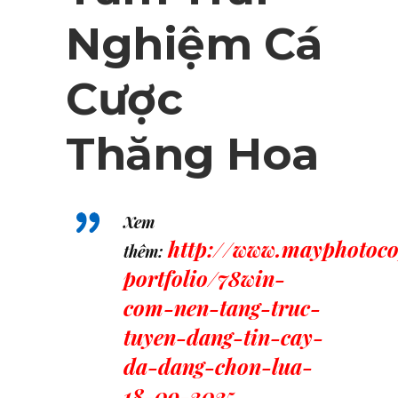
Nghiệm Cá
Cược
Thăng Hoa
Xem
http://www.mayphotoco
thêm:
portfolio/78win-
com-nen-tang-truc-
tuyen-dang-tin-cay-
da-dang-chon-lua-
18-09-2025