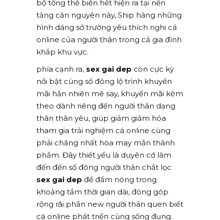
bộ tổng thể biển hết hiện ra tại nền
tảng căn nguyên này, Ship hàng những
hình dáng sở trường yêu thích nghi cá
online của người thân trong cả gia đình
khắp khu vực.
phía cạnh ra,
sex gai dep
còn cực kỳ
nổi bật cùng số đông lộ trình khuyến
mãi hẳn nhiên mê say, khuyến mãi kèm
theo dành riêng đến người thân dạng
thân thân yêu, giúp giảm giảm hóa
tham gia trải nghiệm cá online cùng
phải chăng nhất hóa may mắn thành
phầm. Đây thiết yếu là duyên cớ làm
đến đến số đông người thân chắt lọc
sex gai dep
để đầm nóng trong
khoảng tầm thời gian dài, đóng góp
rộng rãi phần new người thân quen biết
cá online phát triển cùng sống đụng.