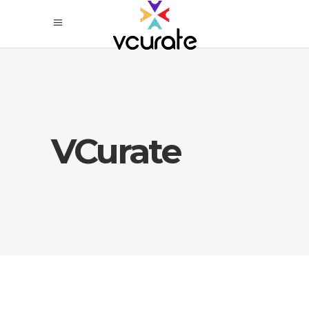
VCurate