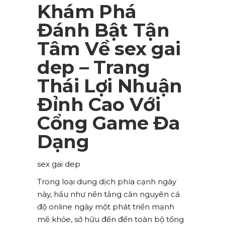
Khám Phá
Đánh Bật Tận
Tâm Về sex gai
dep – Trang
Thái Lợi Nhuận
Đỉnh Cao Với
Cổng Game Đa
Dạng
sex gai dep
Trong loại dung dịch phía cạnh ngày
này, hầu như nền tảng căn nguyên cá
độ online ngày một phát triển mạnh
mẽ khỏe, sở hữu đến đến toàn bộ tổng