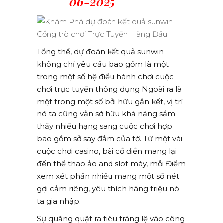
06-2025
Tổng thể, dự đoán kết quả sunwin
không chỉ yêu cầu bao gồm là một
trong một số hệ điều hành chơi cuộc
chơi trực tuyến thông dụng Ngoài ra là
một trong một số bởi hữu gắn kết, vị trí
nó ta cũng vẫn sở hữu khả năng sắm
thấy nhiều hạng sang cuộc chơi hợp
bao gồm sở say đắm của tớ. Từ một vài
cuộc chơi casino, bài cổ điển mang lại
đến thể thao ảo and slot máy, mỗi Điểm
xem xét phần nhiều mang một số nét
gợi cảm riêng, yêu thích hàng triệu nó
ta gia nhập.
Sự quăng quật ra tiêu tráng lệ vào công