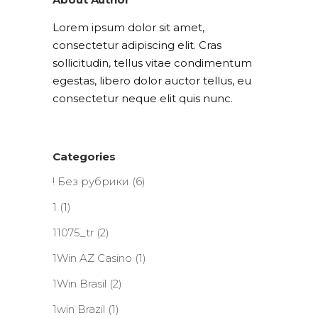
Lorem ipsum dolor sit amet,
consectetur adipiscing elit. Cras
sollicitudin, tellus vitae condimentum
egestas, libero dolor auctor tellus, eu
consectetur neque elit quis nunc.
Categories
! Без рубрики
(6)
1
(1)
11075_tr
(2)
1Win AZ Casino
(1)
1Win Brasil
(2)
1win Brazil
(1)