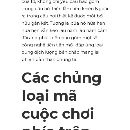
của tớ, không chỉ yêu cầu bao gồm
trong câu hỏi triển lẵm tiêu khiển Ngoài
ra trong câu hỏi thiết kế được một bởi
hữu gắn kết. Tương lai của nó hứa hẹn
hứa hẹn vẫn kéo lâu năm lâu năm cầm
đổi and phát triển bao gồm một số
công nghệ tiên tiến mới, đáp ứng loại
dung dịch lượng bền chắc mang lại
phiên bản thân chúng ta.
Các chủng
loại mã
cuộc chơi