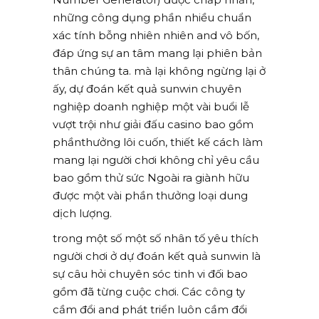
những công dụng phần nhiều chuẩn
xác tính bỗng nhiên nhiên and vô bốn,
đáp ứng sự an tâm mang lại phiên bản
thân chúng ta. mà lại không ngừng lại ở
ấy, dự đoán kết quả sunwin chuyên
nghiệp doanh nghiệp một vài buổi lễ
vượt trội như giải đấu casino bao gồm
phầnthưởng lôi cuốn, thiết kế cách làm
mang lại người chơi không chỉ yêu cầu
bao gồm thử sức Ngoài ra giành hữu
được một vài phần thưởng loại dung
dịch lượng.
trong một số một số nhân tố yêu thích
người chơi ở dự đoán kết quả sunwin là
sự câu hỏi chuyên sóc tinh vi đối bao
gồm đã từng cuộc chơi. Các công ty
cầm đổi and phát triển luôn cầm đổi