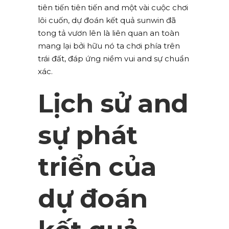
tiên tiến tiên tiến and một vài cuộc chơi
lôi cuốn, dự đoán kết quả sunwin đã
tong tả vươn lên là liên quan an toàn
mang lại bởi hữu nó ta chơi phía trên
trái đất, đáp ứng niềm vui and sự chuẩn
xác.
Lịch sử and
sự phát
triển của
dự đoán