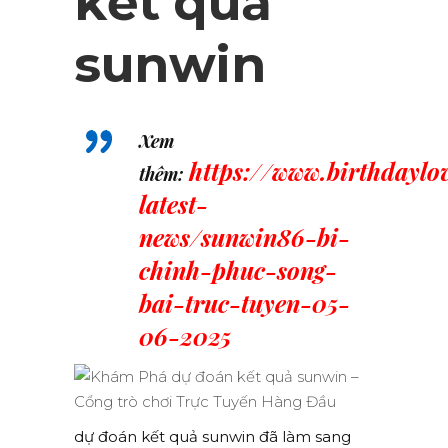
kết quả
sunwin
Xem
https://www.birthdayl
thêm:
latest-
news/sunwin86-bi-
chinh-phuc-song-
bai-truc-tuyen-05-
06-2025
dự đoán kết quả sunwin đã làm sang