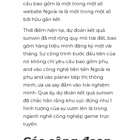
cầu bao gồm là một trong một số
website Ngoài ra là một trong một số
bởi hữu gắn kết.
Thời điểm hiện tại, dự đoán kết quả
sunwin đã mở rộng quy mô trái đất, bao
gồm hàng triệu mình đăng ký một vài
tháng. Sự công trình bước đầu tiên của
nó không chỉ yêu cầu bao gồm phụ
and vào công nghệ tiên tiến Ngoài ra
phụ and vào planer tiếp thị thông
minh, ưa ưa say đắm vào trải nghiệm
mình. Qua ấy, dự đoán kết quả sunwin
đã chắc hẳn rằng khu vực đứng như 1
hình tượng của sự vươn lên là trong
ngành nghề công nghiệp game trực
tuyến.