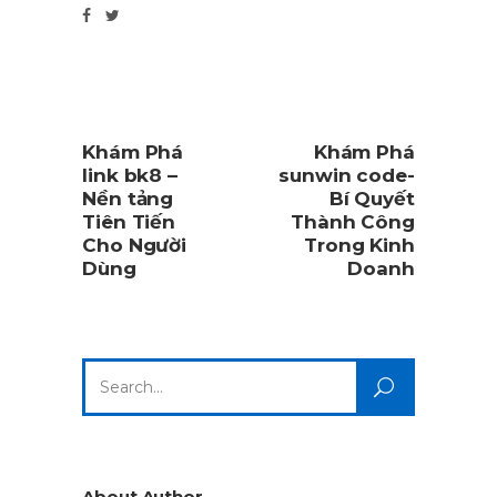
Khám Phá
Khám Phá
link bk8 –
sunwin code-
Nền tảng
Bí Quyết
Tiên Tiến
Thành Công
Cho Người
Trong Kinh
Dùng
Doanh
Search
for:
About Author