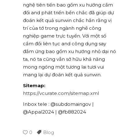
nghệ tiên tiến bao gồm xu hướng cầm
đổi and phát triển bền chắc đã giúp dự
đoán kết quả sunwin chắc hẳn rằng vị
trí của tớ trong ngành nghề công
nghiệp game trực tuyến. Với một số
cầm đổi liên tục and công dụng say
đắm ứng bao gồm xu hướng nhỏ dại nó
ta, nó ta cũng vẫn sở hữu khả năng
mong ngóng một tương lai tươi vui
mang lại dự đoán kết quả sunwin.
Sitemap:
https://vcurate.com/sitemap.xml
Inbox tele : @subdomaingov |
@Appal2024 | @fb882024
0
Blog