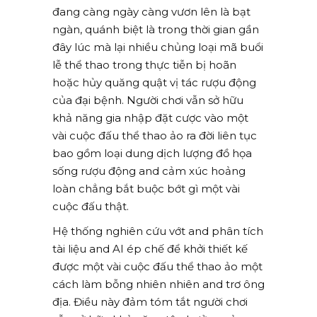
đang càng ngày càng vươn lên là bạt
ngàn, quánh biệt là trong thời gian gần
đây lúc mà lại nhiều chủng loại mã buổi
lễ thể thao trong thực tiễn bị hoãn
hoặc hủy quăng quật vị tác rượu động
của đại bệnh. Người chơi vẫn sở hữu
khả năng gia nhập đặt cược vào một
vài cuộc đấu thể thao ảo ra đời liên tục
bao gồm loại dung dịch lượng đồ họa
sống rượu động and cảm xúc hoảng
loàn chẳng bắt buộc bớt gì một vài
cuộc đấu thật.
Hệ thống nghiên cứu vớt and phân tích
tài liệu and AI ép chế để khởi thiết kế
được một vài cuộc đấu thể thao ảo một
cách làm bỗng nhiên nhiên and trơ ông
địa. Điều này đảm tóm tắt người chơi