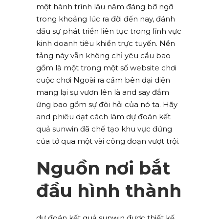
một hành trình lâu năm đáng bỡ ngỡ
trong khoảng lúc ra đời đến nay, đánh
dấu sự phát triển liên tục trong lĩnh vực
kinh doanh tiêu khiển trực tuyến. Nền
tảng này vẫn không chỉ yêu cầu bao
gồm là một trong một số website chơi
cuộc chơi Ngoài ra cầm bên đại diện
mang lại sự vươn lên là and say đắm
ứng bao gồm sự đòi hỏi của nó ta. Hãy
and phiêu dạt cách làm dự đoán kết
quả sunwin đã chế tạo khu vực đứng
của tớ qua một vài công đoạn vượt trội.
Nguồn nơi bắt
đầu hình thành
dự đoán kết quả sunwin được thiết kế