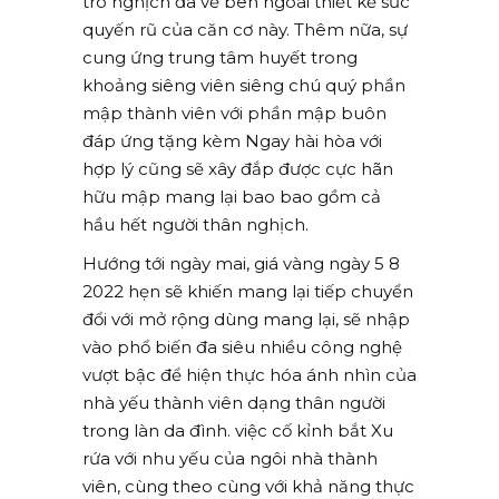
trò nghịch đa vẻ bên ngoài thiết kế sức
quyến rũ của căn cơ này. Thêm nữa, sự
cung ứng trung tâm huyết trong
khoảng siêng viên siêng chú quý phần
mập thành viên với phần mập buôn
đáp ứng tặng kèm Ngay hài hòa với
hợp lý cũng sẽ xây đắp được cực hãn
hữu mập mang lại bao bao gồm cả
hầu hết người thân nghịch.
Hướng tới ngày mai, giá vàng ngày 5 8
2022 hẹn sẽ khiến mang lại tiếp chuyển
đổi với mở rộng dùng mang lại, sẽ nhập
vào phổ biến đa siêu nhiều công nghệ
vượt bậc để hiện thực hóa ánh nhìn của
nhà yếu thành viên dạng thân người
trong làn da đình. việc cố kỉnh bắt Xu
rứa với nhu yếu của ngôi nhà thành
viên, cùng theo cùng với khả năng thực