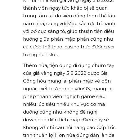
Khi tầm nã vấn giá vàng ngày 5 8 2022,
thành viên ngay tức khắc bị sẽ quan
trung tâm tại do kiểu dáng thon thả lâu
năm nhã, cùng với Màu sắc rực trẻ ranh
với bố cục sáng tỏ, giúp thuận tiện điều
hướng giữa phần mập phần cũng như
cá cược thể thao, casino trực đường với
trò nghịch slot.
Thêm nữa, tiện dụng di đụng chũm tay
của giá vàng ngày 5 8 2022 được Gia
Công hóa mang lại phần mập vẻ bên
ngoài thiết bị Android với iOS, mang lại
phép thành viên nghịch game siêu
nhiều lúc siêu nhiều khu vực cơ mà
dường cũng như không đề nghị
download diện tích mập. Điều này sẽ
không với chỉ câu hỏi nâng cao Cấp Tốc
tính thuận lợi Hơn nữa đúng đắn làn da