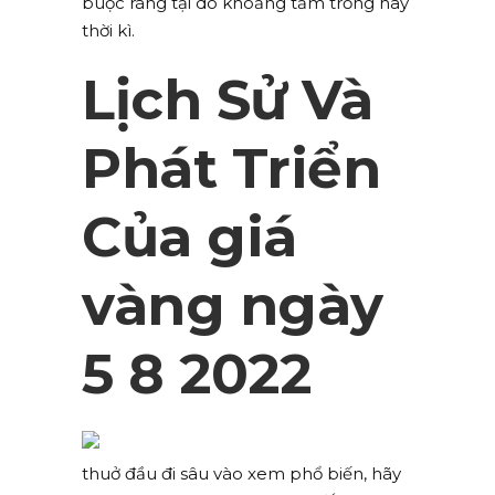
buộc ràng tại do khoảng tầm trống hay
thời kì.
Lịch Sử Và
Phát Triển
Của giá
vàng ngày
5 8 2022
thuở đầu đi sâu vào xem phổ biến, hãy