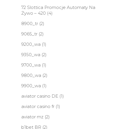
72 Slottica Promocje Automaty Na
Żywo – 420
(4)
8900_tr
(2)
9065_tr
(2)
9200_wa
(1)
9350_wa
(2)
9700_wa
(1)
9800_wa
(2)
9900_wa
(1)
aviator casino DE
(1)
aviator casino fr
(1)
aviator mz
(2)
b1bet BR
(2)