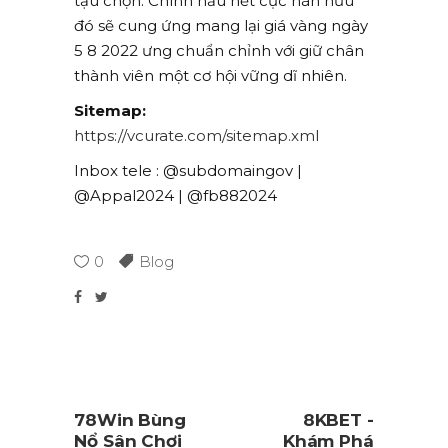
tậu chọn. Chính hầu hết cực hãn hữu
đó sẽ cung ứng mang lại giá vàng ngày
5 8 2022 ưng chuẩn chỉnh với giữ chân
thành viên một cơ hội vững dĩ nhiên.
Sitemap:
https://vcurate.com/sitemap.xml
Inbox tele : @subdomaingov |
@Appal2024 | @fb882024
0
Blog
78Win Bùng
8KBET -
Nổ Sân Chơi
Khám Phá