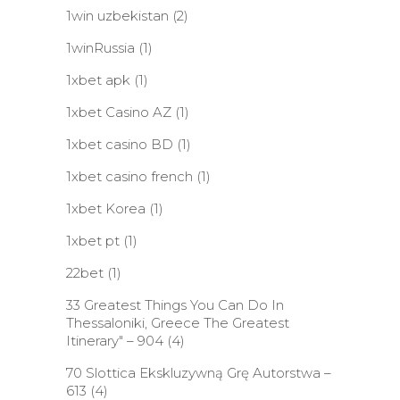
1win uzbekistan
(2)
1winRussia
(1)
1xbet apk
(1)
1xbet Casino AZ
(1)
1xbet casino BD
(1)
1xbet casino french
(1)
1xbet Korea
(1)
1xbet pt
(1)
22bet
(1)
33 Greatest Things You Can Do In
Thessaloniki, Greece The Greatest
Itinerary" – 904
(4)
70 Slottica Ekskluzywną Grę Autorstwa –
613
(4)