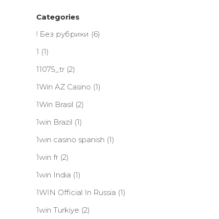
Categories
! Без рубрики
(6)
1
(1)
11075_tr
(2)
1Win AZ Casino
(1)
1Win Brasil
(2)
1win Brazil
(1)
1win casino spanish
(1)
1win fr
(2)
1win India
(1)
1WIN Official In Russia
(1)
1win Turkiye
(2)