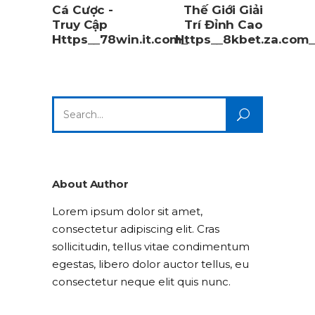
Cá Cược -
Thế Giới Giải
Truy Cập
Trí Đỉnh Cao
Https__78win.it.com_
Https__8kbet.za.com
Search
for:
About Author
Lorem ipsum dolor sit amet,
consectetur adipiscing elit. Cras
sollicitudin, tellus vitae condimentum
egestas, libero dolor auctor tellus, eu
consectetur neque elit quis nunc.