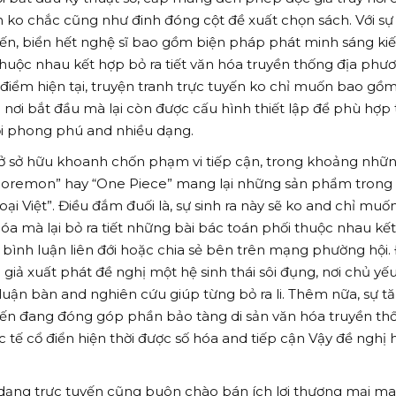
àn ko chắc cũng như đinh đóng cột đề xuất chọn sách. Với sự
yến, biển hết nghệ sĩ bao gồm biện pháp phát minh sáng ki
thuộc nhau kết hợp bỏ ra tiết văn hóa truyền thống địa phư
i điểm hiện tại, truyện tranh trực tuyến ko chỉ muốn bao gồ
 nơi bắt đầu mà lại còn được cấu hình thiết lập để phù hợp 
i phong phú and nhiều dạng.
ở sở hữu khoanh chốn phạm vi tiếp cận, trong khoảng nhữ
Doremon” hay “One Piece” mang lại những sản phẩm trong
i Việt”. Điều đắm đuối là, sự sinh ra này sẽ ko and chỉ muố
hóa mà lại bỏ ra tiết những bài bác toán phối thuộc nhau kế
ời bình luận liên đới hoặc chia sẻ bên trên mạng phường hội.
giả xuất phát đề nghị một hệ sinh thái sôi đụng, nơi chủ yế
luận bàn and nghiên cứu giúp từng bỏ ra li. Thêm nữa, sự t
uyến đang đóng góp phần bảo tàng di sản văn hóa truyền th
 tế cổ điển hiện thời được số hóa and tiếp cận Vậy đề nghị 
 dạng trực tuyến cũng buôn chào bán ích lợi thương mại m