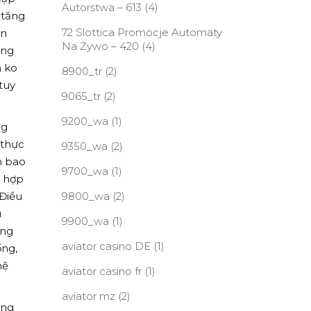
Autorstwa – 613
(4)
 tăng
72 Slottica Promocje Automaty
ến
Na Żywo – 420
(4)
ơng
m ko
8900_tr
(2)
tuy
9065_tr
(2)
9200_wa
(1)
ng
 thực
9350_wa
(2)
n bao
9700_wa
(1)
t hợp
 Điều
9800_wa
(2)
u
9900_wa
(1)
ăng
aviator casino DE
(1)
ống,
hệ
aviator casino fr
(1)
aviator mz
(2)
ang