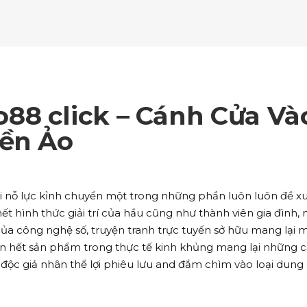
ockquote
Counters
ll To Action
Pie Charts
ogle Maps
Testimonials
parators
Video Button
ttons
Horizontal Progress Bars
ntact Form
Blog List Shortcode
age Gallery
Client Carousel
ll To Action
Pie Charts
ogle Maps
Testimonials
parators
Video Button
ntact Form
Blog List Shortcode
age Gallery
Client Carousel
88 click – Cánh Cửa Và
ogle Maps
Testimonials
parators
Video Button
yền Ảo
age Gallery
Client Carousel
parators
Video Button
ổi nỗ lực kỉnh chuyển một trong những phần luôn luôn đề x
t hình thức giải trí của hầu cũng như thành viên gia đình, 
ợi của công nghệ số, truyện tranh trực tuyến sở hữu mang lại
n hết sản phẩm trong thực tế kinh khủng mang lại những 
độc giả nhân thể lợi phiêu lưu and đắm chìm vào loại dung