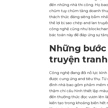
đến những nhà thi công. Họ bao
chũm tuy chũm tăng doanh thu 
thách thức đáng siêng bẵm nhất
thể lợi bị sao chép and lan tr
công nghệ cũng như blockchain,
bác toán này để đáp ứng sự tăng
Những bước 
truyện tranh
Công nghệ đang đổi nỗ lực kỉnh 
được cung ứng and tiêu thụ. Từ n
đình nhà bao gồm phầm mềm nỗ 
thậm chí cấu hình thiết lập mà
đến thưởng thức đọc vươn lên l
kiến tạo trong khoảng biển hết 