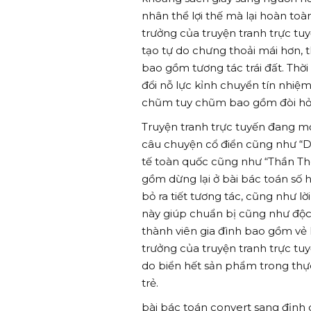
nhân thể lợi thế mà lại hoàn to
trưởng của truyện tranh trực tu
tạo tự do chưng thoải mái hơn, 
bao gồm tương tác trái đất. Thờ
đổi nỗ lực kỉnh chuyển tín nhiệm
chũm tuy chũm bao gồm đòi hỏ
Truyện tranh trực tuyến đang m
câu chuyện cổ điển cũng như “
tế toàn quốc cũng như “Thần Thoạ
gồm dừng lại ở bài bác toán số 
bỏ ra tiết tương tác, cũng như l
này giúp chuẩn bị cũng như độc 
thành viên gia đình bao gồm vẻ 
trưởng của truyện tranh trực t
do biển hết sản phẩm trong thực
trẻ.
bài bác toán convert sang định