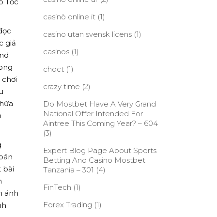
ấp Tốc
casinò online it
(1)
 đọc
casino utan svensk licens
(1)
c giả
casinos
(1)
and
rong
choct
(1)
 chơi
crazy time
(2)
u
chữa
Do Mostbet Have A Very Grand
National Offer Intended For
n
Aintree This Coming Year? – 604
(3)
g
Expert Blog Page About Sports
toán
Betting And Casino Mostbet
 bài
Tanzania – 301
(4)
n
FinTech
(1)
m ánh
Forex Trading
(1)
nh