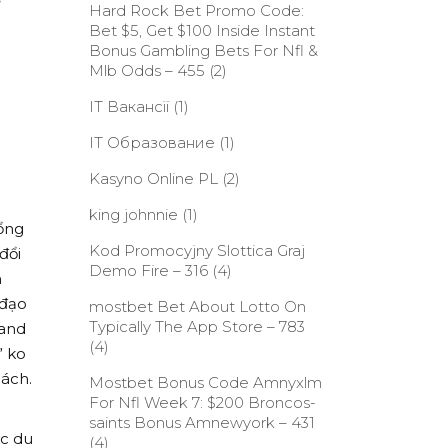
ệ
Hard Rock Bet Promo Code:
Bet $5, Get $100 Inside Instant
Bonus Gambling Bets For Nfl &
Mlb Odds – 455
(2)
IT Вакансії
(1)
IT Образование
(1)
Kasyno Online PL
(2)
king johnnie
(1)
tổng
Kod Promocyjny Slottica Graj
đổi
Demo Fire – 316
(4)
n
 đạo
‎mostbet Bet About Lotto On
Typically The App Store – 783
 and
(4)
” ko
hách.
Mostbet Bonus Code Amnyxlm
For Nfl Week 7: $200 Broncos-
saints Bonus Amnewyork – 431
úc du
(4)