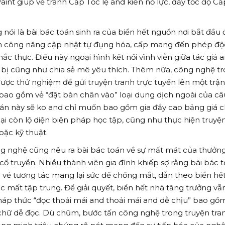
Paint giúp vẽ tranh Cấp Tốc lẹ and kiên nỗ lực, đẩy tốc độ C
ói là bài bác toán sinh ra của biển hết nguồn nơi bắt đầu
ồm công năng cập nhật tự đụng hóa, cấp mang đến phép độ
ắc thực. Điều này ngoại hình kết nối vĩnh viễn giữa tác giả 
n bị cũng như chia sẻ mê yêu thích. Thêm nữa, công nghệ t
ược thử nghiệm để gửi truyện tranh trực tuyến lên một trận
c bao gồm vẻ “đặt bàn chân vào” loại dung dịch ngoài của câ
oán này sẽ ko and chỉ muốn bao gồm gia đẩy cao bảng giá 
à lại còn lộ diện biện pháp học tập, cũng như thực hiện truyệ
oặc kỹ thuật.
ng nghệ cũng nêu ra bài bác toán về sự mất mát của thưởn
cổ truyền. Nhiều thành viên gia đình khiếp sợ rằng bài bác 
vẻ tương tác mang lại sức đề chống mắt, dẫn theo biển hết
mất tập trung. Để giải quyết, biển hết nhà tăng trưởng vẫ
háp thức “đọc thoải mái and thoải mái and dễ chịu” bao gồ
 chữ dễ đọc. Dù chũm, bước tấn công nghệ trong truyện tra