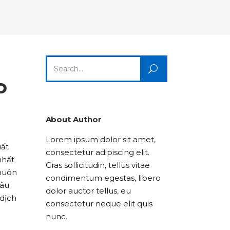
Columns
Dropcaps
Icon With Text
Title & Subtitle
Custom Font
Highlights
Lists
Dropcaps
Icon With Text
Title & Subtitle
Search
Highlights
Lists
for:
o
Icon With Text
Title & Subtitle
Lists
About Author
Lorem ipsum dolor sit amet,
Title & Subtitle
uất
consectetur adipiscing elit.
nhất
Cras sollicitudin, tellus vitae
 muôn
condimentum egestas, libero
câu
dolor auctor tellus, eu
 dịch
consectetur neque elit quis
nunc.