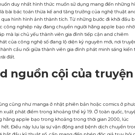
ỉ muốn duy nhất hình thức muốn sử dụng mang đến những h
n là bài bác toán thừa kế and tăng trưởng của nghệ thuật an
qua hình hình ảnh thành tích. Từ những bước đi khởi đầu 
vực công nghiệp này đang chuyển người hãng apple bạo nhờ
háp mà lại chủ yếu thành viên gia đình tiếp cận and chiêm
át của công nghệ số đang lộ diện kỷ nguyên mới, nơi truyệ
 thành cầu nối giữa thành viên gia đình phát minh sáng kiến 
ái đất.
nd nguồn cội của truyện
cũng cũng như manga ở nhật phiên bản hoặc comics ở phư
n xuất phát điểm trong khoảng thế kỷ 19. Ở toàn quốc, truy
g hãng apple bạo trong khoảng trong thời gian 2000, lúc
 hết. Điều này lưu lại sự vận động and bệnh dịch chuyển tr
 bắt đầu kỹ thuật số, cấp mang đến phép độc giả truy hỏi 