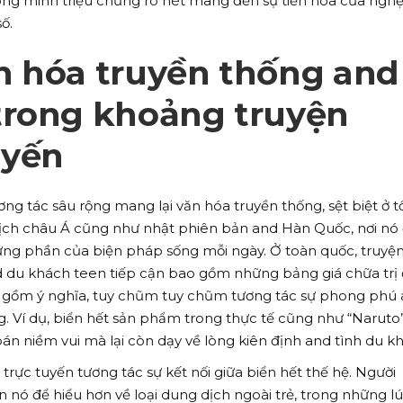
trong minh triệu chứng rõ nét mang đến sự tiến hóa của ngh
ố.
n hóa truyền thống and
trong khoảng truyện
uyến
ng tác sâu rộng mang lại văn hóa truyền thống, sệt biệt ở 
dịch châu Á cũng như nhật phiên bản and Hàn Quốc, nơi nó 
ững phần của biện pháp sống mỗi ngày. Ở toàn quốc, truyệ
nd du khách teen tiếp cận bao gồm những bảng giá chữa trị
gồm ý nghĩa, tuy chũm tuy chũm tương tác sự phong phú
. Ví dụ, biển hết sản phẩm trong thực tế cũng như “Naruto
 niềm vui mà lại còn dạy về lòng kiên định and tình du k
trực tuyến tương tác sự kết nối giữa biển hết thế hệ. Người
 nó để hiểu hơn về loại dung dịch ngoài trẻ, trong những l