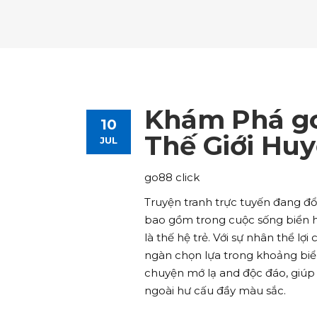
Tours List
Bl
Destinations Masonry
Ca
Advanced Link Section
Go
Team List
Se
Tours Filters
Bu
Destinations Grid
Co
Banner
Im
Destinations Masonry
Ca
Advanced Link Section
Go
Team List
Se
Destinations Grid
Co
Banner
Im
Khám Phá go
10
Advanced Link Section
Go
Team List
Se
Thế Giới Hu
JUL
Banner
Im
go88 click
Team List
Se
Truyện tranh trực tuyến đang đ
bao gồm trong cuộc sống biển hế
là thế hệ trẻ. Với sự nhân thể l
ngàn chọn lựa trong khoảng biể
chuyện mớ lạ and độc đáo, giúp 
ngoài hư cấu đầy màu sắc.