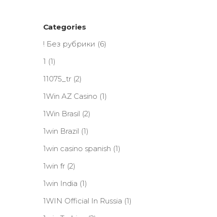
Categories
! Без рубрики
(6)
1
(1)
11075_tr
(2)
1Win AZ Casino
(1)
1Win Brasil
(2)
1win Brazil
(1)
1win casino spanish
(1)
1win fr
(2)
1win India
(1)
1WIN Official In Russia
(1)