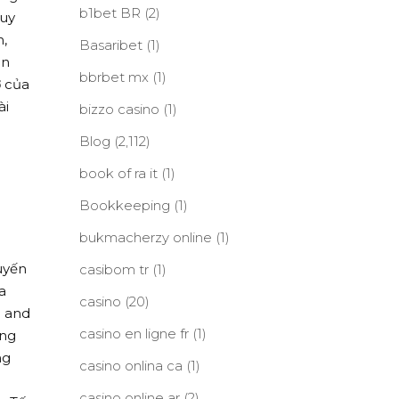
b1bet BR
(2)
tuy
,
Basaribet
(1)
ân
bbrbet mx
(1)
ợ của
ài
bizzo casino
(1)
Blog
(2,112)
book of ra it
(1)
Bookkeeping
(1)
bukmacherzy online
(1)
uyến
casibom tr
(1)
a
casino
(20)
e and
casino en ligne fr
(1)
ang
ng
casino onlina ca
(1)
casino online ar
(2)