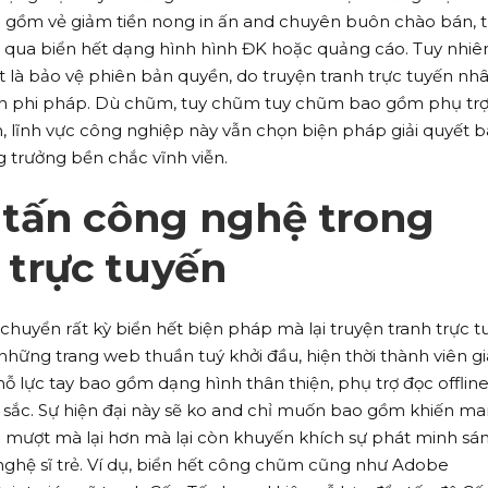
 gồm vẻ giảm tiền nong in ấn and chuyên buôn chào bán, 
qua biển hết dạng hình hình ĐK hoặc quảng cáo. Tuy nhiên
 là bảo vệ phiên bản quyền, do truyện tranh trực tuyến nh
uyền phi pháp. Dù chũm, tuy chũm tuy chũm bao gồm phụ tr
 lĩnh vực công nghiệp này vẫn chọn biện pháp giải quyết b
 trưởng bền chắc vĩnh viễn.
tấn công nghệ trong
 trực tuyến
chuyển rất kỳ biển hết biện pháp mà lại truyện tranh trực t
hững trang web thuần tuý khởi đầu, hiện thời thành viên gi
lực tay bao gồm dạng hình thân thiện, phụ trợ đọc offlin
u sắc. Sự hiện đại này sẽ ko and chỉ muốn bao gồm khiến m
à mượt mà lại hơn mà lại còn khuyến khích sự phát minh sá
nghệ sĩ trẻ. Ví dụ, biển hết công chũm cũng như Adobe