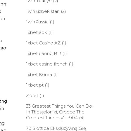
1win Turkiye
(2)
ình
d
1win uzbekistan
(2)
bao
1winRussia
(1)
1xbet apk
(1)
n
1xbet Casino AZ
(1)
tạo
1xbet casino BD
(1)
1xbet casino french
(1)
1xbet Korea
(1)
1xbet pt
(1)
22bet
(1)
ơng
33 Greatest Things You Can Do
ện
In Thessaloniki, Greece The
Greatest Itinerary" – 904
(4)
ong
70 Slottica Ekskluzywną Grę
cập