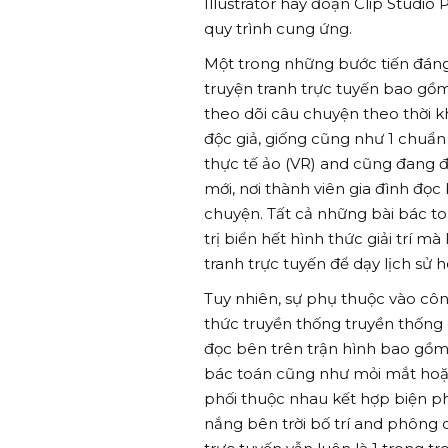
Illustrator hay đoạn Clip Studio 
quy trình cung ứng.
Một trong những bước tiến đáng n
truyện tranh trực tuyến bao g
theo dõi câu chuyện theo thời kh
độc giả, giống cũng như 1 chuẩ
thực tế ảo (VR) and cũng đang đ
mới, nơi thành viên gia đình đọ
chuyện. Tất cả những bài bác t
trị biển hết hình thức giải trí m
tranh trực tuyến để dạy lịch sử h
Tuy nhiên, sự phụ thuộc vào cô
thức truyền thống truyền thống 
đọc bên trên trận hình bao gồm 
bác toán cũng như mỏi mắt hoặc 
phối thuộc nhau kết hợp biện p
nắng bên trời bố trí and phông