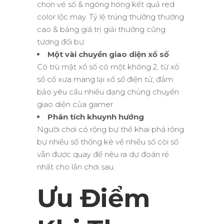
chọn vé số & ngóng hóng kết quả red
color lộc may. Tỷ lệ trúng thưởng thường
cao & bảng giá trị giải thưởng cũng
tương đối bự.
Một vài chuyển giao diện xổ số
Có trù mật xổ số có một không 2, từ xổ
số cổ xưa mang lại xổ số điện tử, đảm
bảo yêu cầu nhiều dạng chủng chuyển
giao diện của gamer.
Phân tích khuynh hướng
Người chơi có rộng bự thể khai phá rộng
bự nhiều số thống kê về nhiều số còi số
vẫn được quay để nêu ra dự đoán rẻ
nhất cho lần chơi sau.
Ưu Điểm