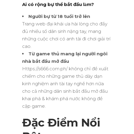
Ai có rộng bự thể bắt đầu làm?
Người bự từ 18 tuổi trở lên
Trang web đại khái ưa hài lòng cho đầy
đủ nhiều số dân sinh nặng tay, mang
những cuộc chơi có anh tài đi chơi giải trí
cao.
Từ game thủ mang lại người ngôi
nhà bắt đầu mở đầu
Https://s666.com.ph/ không chỉ đề xuất
chiếm cho những game thủ dày dạn
kinh nghiệm anh tài tay nghề hơn nữa
cho cả những dân sinh bắt đầu mở đầu
khai phá & khám phá nước không đề
cập game.
Đặc Điểm Nổi