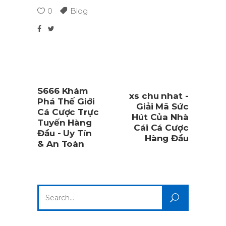
0
Blog
S666 Khám
xs chu nhat -
Phá Thế Giới
Giải Mã Sức
Cá Cược Trực
Hút Của Nhà
Tuyến Hàng
Cái Cá Cược
Đầu - Uy Tín
Hàng Đầu
& An Toàn
Search
for: