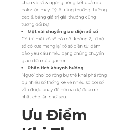
chọn vé số & ngóng hóng kết quả red
color lộc may. Tỷ lệ trúng thưởng thường
cao & bảng giá trị giải thưởng cũng
tương đối bự.
Một vài chuyển giao diện xổ số
Có trù mật xổ số có một không 2, từ xổ
số cổ xưa mang lại xổ số điện tử, đảm
bảo yêu cầu nhiều dạng chủng chuyển
giao diện của gamer.
Phân tích khuynh hướng
Người chơi có rộng bự thể khai phá rộng
bự nhiều số thống kê về nhiều số còi số
vẫn được quay để nêu ra dự đoán rẻ
nhất cho lần chơi sau.
Ưu Điểm