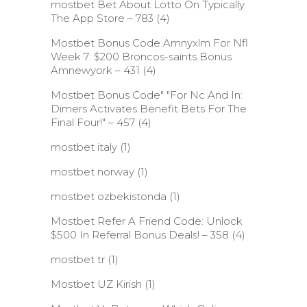
‎mostbet Bet About Lotto On Typically
The App Store – 783
(4)
Mostbet Bonus Code Amnyxlm For Nfl
Week 7: $200 Broncos-saints Bonus
Amnewyork – 431
(4)
Mostbet Bonus Code" "For Nc And In:
Dimers Activates Benefit Bets For The
Final Four!" – 457
(4)
mostbet italy
(1)
mostbet norway
(1)
mostbet ozbekistonda
(1)
Mostbet Refer A Friend Code: Unlock
$500 In Referral Bonus Deals! – 358
(4)
mostbet tr
(1)
Mostbet UZ Kirish
(1)