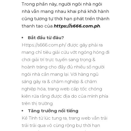
Trong phần này, người ngôi nhà ngôi
nhà vẫn mang nhau khai phá khởi hành
cũng tương tự thời hạn phát triển thành
thanh tao của
https://s666.com.ph
.
Bắt đầu từ đâu?
Https://s666.com.ph/ được gây phải ra
mang chỉ tiêu giải cứu vớt ngóng hóng đi
chơi giải trí trực tuyến sang trọng &
hoành tráng cho đầy đủ nhiều số người
ngôi nhà cần mang lại. Với hàng ngũ
sáng gây ra & chăm nghiệp & chăm
nghiệp hóa, trang web cấp tốc chóng
kiên rứa rằng được địa do của mình phía
trên thị trường.
Tăng trưởng nổi tiếng
Kể Tính từ lúc tung ra, trang web vẫn trải
trải trải qua vô cùng rộng bự thời hạn