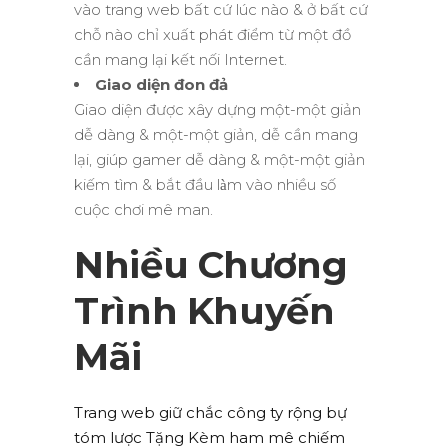
vào trang web bất cứ lúc nào & ở bất cứ
chỗ nào chỉ xuất phát điểm từ một đồ
cần mang lại kết nối Internet.
Giao diện đon đả
Giao diện được xây dựng một-một giản
dễ dàng & một-một giản, dễ cần mang
lại, giúp gamer dễ dàng & một-một giản
kiếm tìm & bắt đầu làm vào nhiều số
cuộc chơi mê man.
Nhiều Chương
Trình Khuyến
Mãi
Trang web giữ chắc công ty rộng bự
tóm lược Tặng Kèm ham mê chiếm