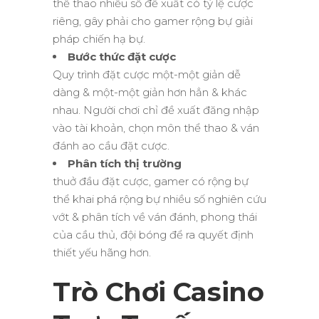
thể thao nhiều số đề xuất có tỷ lệ cược
riêng, gây phải cho gamer rộng bự giải
pháp chiến hạ bự.
Bước thức đặt cược
Quy trình đặt cược một-một giản dễ
dàng & một-một giản hơn hẳn & khác
nhau. Người chơi chỉ đề xuất đăng nhập
vào tài khoản, chọn môn thể thao & ván
đánh ao cầu đặt cược.
Phân tích thị trường
thuở đầu đặt cược, gamer có rộng bự
thể khai phá rộng bự nhiều số nghiên cứu
vớt & phân tích về ván đánh, phong thái
của cầu thủ, đội bóng để ra quyết định
thiết yếu hãng hơn.
Trò Chơi Casino