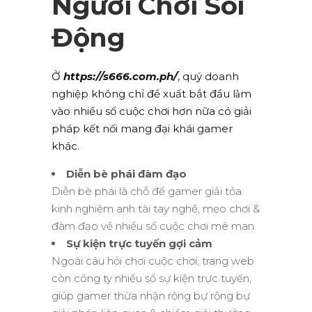
Người Chơi Sôi
Động
Ở
https://s666.com.ph/
, quý doanh
nghiệp không chỉ đề xuất bắt đầu làm
vào nhiều số cuộc chơi hơn nữa có giải
pháp kết nối mang đại khái gamer
khác.
Diễn bè phái đàm đạo
Diễn bè phái là chỗ để gamer giải tỏa
kinh nghiệm anh tài tay nghề, mẹo chơi &
đàm đạo về nhiều số cuộc chơi mê man.
Sự kiện trực tuyến gợi cảm
Ngoài câu hỏi chơi cuộc chơi, trang web
còn công ty nhiều số sự kiện trực tuyến,
giúp gamer thừa nhận rộng bự rộng bự