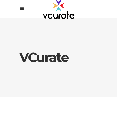
VCurate