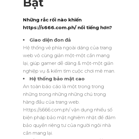
Bật
Những rắc rối nào khiến
https://s666.com.ph/ nổi tiếng hơn?
Giao diện đon đả
Hệ thống vẻ phía ngoài dáng của trang
web vô cùng giản một-một cần mang
lại, giúp gamer dễ dàng & một-một giản
nghiệp vụ & kiếm tìm cuộc chơi mê man.
Hệ thống bảo mật cao
An toàn báo cáo là một trong trong
những trong những những chú trọng
hàng đầu của trang web.
Https://s666.com.ph/ vận dụng nhiều số
biện pháp bảo mật nghiêm nhặt để đảm
bảo quyền riêng tư của người ngôi nhà
cần mang lại.