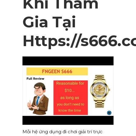
Khi Tham
Gia Tại
Https://s666.
Mỗi hệ ứng dụng đi chơi giải trí trực