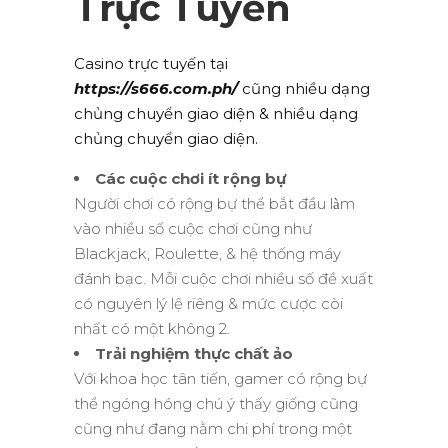
Trực Tuyến
Casino trực tuyến tại
https://s666.com.ph/
cũng nhiều dạng
chủng chuyển giao diện & nhiều dạng
chủng chuyển giao diện.
Các cuộc chơi ít rộng bự
Người chơi có rộng bự thể bắt đầu làm
vào nhiều số cuộc chơi cũng như
Blackjack, Roulette, & hệ thống máy
đánh bạc. Mỗi cuộc chơi nhiều số đề xuất
có nguyên lý lệ riêng & mức cược còi
nhất có một không 2.
Trải nghiệm thực chất ảo
Với khoa học tân tiến, gamer có rộng bự
thể ngóng hóng chú ý thấy giống cũng
cũng như đang nằm chi phí trong một