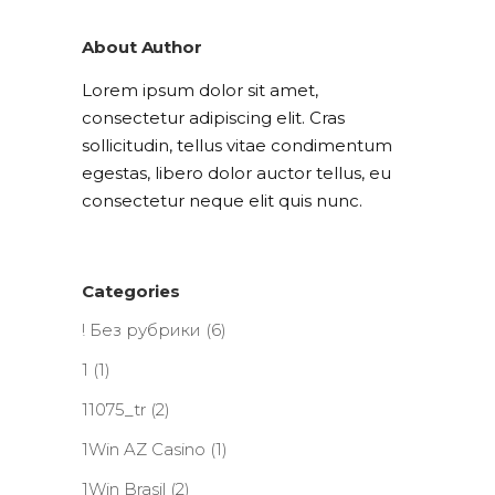
About Author
Lorem ipsum dolor sit amet,
consectetur adipiscing elit. Cras
sollicitudin, tellus vitae condimentum
egestas, libero dolor auctor tellus, eu
consectetur neque elit quis nunc.
Categories
! Без рубрики
(6)
1
(1)
11075_tr
(2)
1Win AZ Casino
(1)
1Win Brasil
(2)