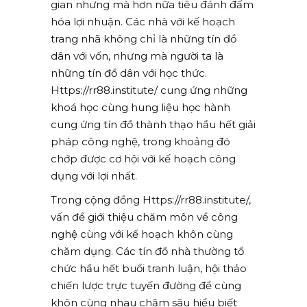
gian nhưng mà hơn nữa tiêu đánh đấm
hóa lợi nhuận. Các nhà với kế hoạch
trang nhã không chỉ là những tín đồ
dân với vốn, nhưng mà người ta là
những tín đồ dân với học thức.
Https://rr88.institute/ cung ứng những
khoá học cùng hung liệu học hành
cung ứng tín đồ thành thạo hầu hết giải
pháp công nghệ, trong khoảng đó
chớp được cơ hội với kế hoạch công
dụng với lợi nhất.
Trong cộng đồng Https://rr88.institute/,
vấn đề giới thiệu chăm môn về công
nghệ cùng với kế hoạch khôn cùng
chăm dụng. Các tín đồ nhà thường tổ
chức hầu hết buổi tranh luận, hội thảo
chiến lược trực tuyến đường để cùng
khôn cùng nhau chăm sâu hiểu biết