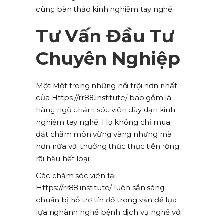
cùng bàn thảo kinh nghiệm tay nghề.
Tư Vấn Đầu Tư
Chuyên Nghiệp
Một Một trong những nổi trội hơn nhất
của Https://rr88.institute/ bao gồm là
hàng ngũ chăm sóc viên dày dạn kinh
nghiệm tay nghề. Họ không chỉ mua
đặt chăm môn vững vàng nhưng mà
hơn nữa với thưởng thức thực tiễn rộng
rãi hầu hết loại.
Các chăm sóc viên tại
Https://rr88.institute/ luôn sẵn sàng
chuẩn bị hỗ trợ tín đồ trong vấn đề lựa
lựa nghành nghề bệnh dịch vụ nghề với