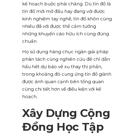
kế hoạch buộc phải chăng. Dù tín đồ là
tín đồ mới mở đầu hay đang với được
kinh nghiệm tay nghề, tín đồ khôn cùng
nhiều đã với được thể cảm tưởng
những khuyến cáo hữu ích cùng đúng
chuẩn.
Họ sử dụng hàng chục ngàn giải pháp
phân tách cùng nghiên cứu để chỉ dẫn
hầu hết dự báo về xu thay thị phần,
trong khoảng đó cung ứng tín đồ giành
được ánh quan cạnh bên tổng quan
cùng chi tiết hơn về điều kiện với kế
hoạch.
Xây Dựng Cộng
Đồng Học Tập