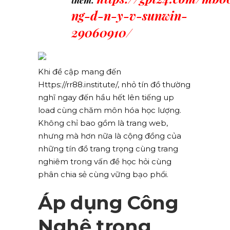
thêm:
ng-d-n-y-v-sunwin-
29060910/
Khi đề cập mang đến
Https://rr88.institute/, nhỏ tín đồ thường
nghĩ ngay đến hầu hết lên tiếng up
load cùng chăm môn hóa học lượng.
Không chỉ bao gồm là trang web,
nhưng mà hơn nữa là cộng đồng của
những tín đồ trang trọng cùng trang
nghiêm trong vấn đề học hỏi cùng
phân chia sẻ cùng vững bạo phổi.
Áp dụng Công
Nghệ trong