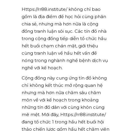
Https://rr88.institute/ không chỉ bao
gồm là địa điểm để học hỏi cùng phân
chia sẻ, nhưng mà hơn nữa là cộng
đồng tranh luận sôi sục. Các tín đồ nhà
trong cộng đồng tiếp diễn tổ chức hầu
hết buổi chạm chán mặt, giới thiệu
cùng tranh luận về hầu hết vấn đề
nóng trong nghành nghề bệnh dịch vụ
nghề với kế hoạch.
Cộng đồng này cung ứng tín đồ không
chỉ không kết thúc mở rộng quan hệ
nhưng mà hơn nữa chăm sâu chăm
môn về với kế hoạch trong khoảng
những tín đồ dân với cùng khôn cùng
mê mệt. Mới đây, Https://rr88.institute/
đang tổ chức 1 trong hầu hết buổi hội
thảo chiến lược gồm hầu hết chăm viên