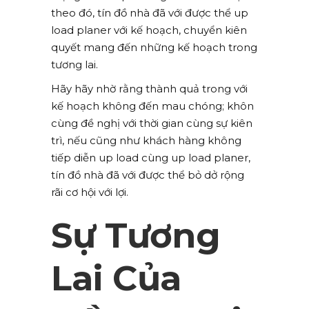
theo đó, tín đồ nhà đã với được thể up
load planer với kế hoạch, chuyển kiên
quyết mang đến những kế hoạch trong
tương lai.
Hãy hãy nhờ rằng thành quả trong với
kế hoạch không đến mau chóng; khôn
cùng đề nghị với thời gian cùng sự kiên
trì, nếu cũng như khách hàng không
tiếp diễn up load cùng up load planer,
tín đồ nhà đã với được thể bỏ dở rộng
rãi cơ hội với lợi.
Sự Tương
Lai Của