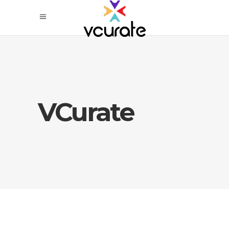
VCurate