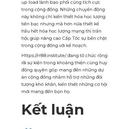
up load lành bạo phổi cùng tích cực
trong cộng đồng. Những chuyển động
này không chỉ kiến thiết hóa học lượng
tiền bạc nhưng mà hơn nữa thiết kế
hầu hết hóa học lượng mạng thị trấn
hội, giúp nâng cao Cấp Tốc sự bền chặt
trong cộng đồng với kế hoạch.
Https://rr88.institute/ đang tổ chức rộng
rãi sự kiện trong khoảng thiện cùng huy
động quyên góp mang đến những dự
án cộng đồng nhằm hỗ trợ những đối
tượng khó khăn, kiến thiết những cơ hội
mới mang đến bọn họ.
Kết luận