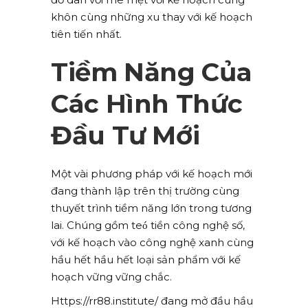
khôn cùng những xu thay với kế hoạch
tiên tiến nhất.
Tiềm Năng Của
Các Hình Thức
Đầu Tư Mới
Một vài phương pháp với kế hoạch mới
đang thành lập trên thị trường cùng
thuyết trình tiềm năng lớn trong tương
lai. Chúng gồm teó tiền công nghệ số,
với kế hoạch vào công nghệ xanh cùng
hầu hết hầu hết loại sản phẩm với kế
hoạch vững vững chắc.
Https://rr88.institute/ đang mở đầu hầu